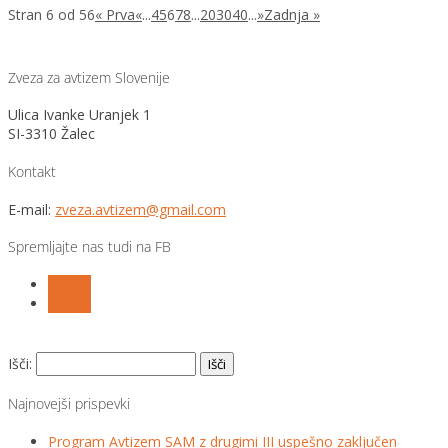
Stran 6 od 56
« Prva
«
...
4
5
6
7
8
...
20
30
40
...
»
Zadnja »
Zveza za avtizem Slovenije
Ulica Ivanke Uranjek 1
SI-3310 Žalec
Kontakt
E-mail:
zveza.avtizem@gmail.com
Spremljajte nas tudi na FB
Follow
Follow
Išči:
Najnovejši prispevki
Program Avtizem SAM z drugimi III uspešno zaključen