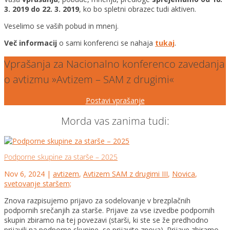
3. 2019 do 22. 3. 2019
, ko bo spletni obrazec tudi aktiven.
Veselimo se vaših pobud in mnenj.
Več informacij
o sami konferenci se nahaja
tukaj
.
Vprašanja za Nacionalno konferenco zavedanja
o avtizmu »Avtizem – SAM z drugimi«
Postavi vprašanje
Morda vas zanima tudi:
Podporne skupine za starše – 2025
Nov 6, 2024
|
avtizem
,
Avtizem SAM z drugimi III
,
Novica
,
svetovanje staršem;
Znova razpisujemo prijavo za sodelovanje v brezplačnih
podpornih srečanjih za starše. Prijave za vse izvedbe podpornih
skupin zbiramo na tej povezavi (starši, ki ste se že predhodno
prijavili na podporne skupine, se prijavite znova). Prijave zbiramo