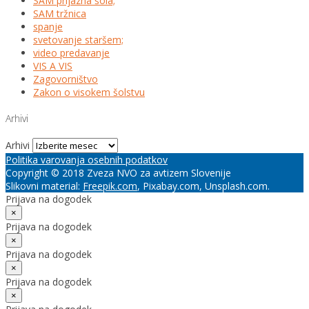
SAM prijazna šola;
SAM tržnica
spanje
svetovanje staršem;
video predavanje
VIS A VIS
Zagovorništvo
Zakon o visokem šolstvu
Arhivi
Arhivi
Politika varovanja osebnih podatkov
Copyright © 2018 Zveza NVO za avtizem Slovenije
Slikovni material:
Freepik.com
, Pixabay.com, Unsplash.com.
Prijava na dogodek
×
Prijava na dogodek
×
Prijava na dogodek
×
Prijava na dogodek
×