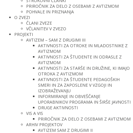
STROKOVNI ČLANKI
PRIROČNIK ZA DELO Z OSEBAMI Z AVTIZMOM
POHVALE IN PRIZNANJA
O ZVEZI
ČLANI ZVEZE
VČLANITEV V ZVEZO
PROJEKTI
AVTIZEM – SAM Z DRUGIMI III
AKTIVNOSTI ZA OTROKE IN MLADOSTNIKE Z
AVTIZMOM
AKTIVNOSTI ZA ŠTUDENTE IN ODRASLE Z
AVTIZMOM
AKTIVNOSTI ZA STARŠE IN DRUŽINE, KI IMAJO
OTROKA Z AVTIZMOM
AKTIVNOSTI ZA ŠTUDENTE PEDAGOŠKIH
SMERI IN ZA ZAPOSLENE V VZGOJI IN
IZOBRAŽEVANJU
INFORMIRANJE IN OBVEŠČANJE
UPORABNIKOV PROGRAMA IN ŠIRŠE JAVNOSTI
DRUGE AKTIVNOSTI
VIS A VIS
PRIROČNIK ZA DELO Z OSEBAMI Z AVTIZMOM
ARHIV PROJEKTOV
AVTIZEM SAM Z DRUGIMI II