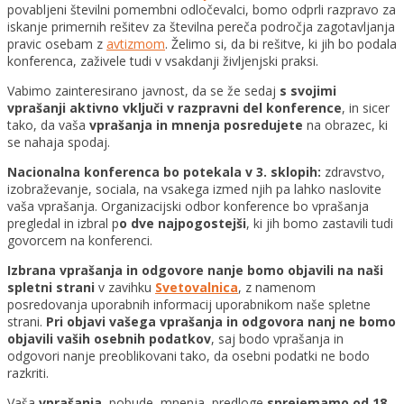
povabljeni številni pomembni odločevalci, bomo odprli razpravo za
iskanje primernih rešitev za številna pereča področja zagotavljanja
pravic osebam z
avtizmom
. Želimo si, da bi rešitve, ki jih bo podala
konferenca, zaživele tudi v vsakdanji življenjski praksi.
Vabimo zainteresirano javnost, da se že sedaj
s svojimi
vprašanji aktivno vključi v razpravni del konference
, in sicer
tako, da vaša
vprašanja in mnenja posredujete
na obrazec, ki
se nahaja spodaj.
Nacionalna konferenca bo potekala v 3. sklopih:
zdravstvo,
izobraževanje, sociala, na vsakega izmed njih pa lahko naslovite
vaša vprašanja. Organizacijski odbor konference bo vprašanja
pregledal in izbral p
o dve najpogostejši
, ki jih bomo zastavili tudi
govorcem na konferenci.
Izbrana vprašanja in odgovore nanje bomo objavili na naši
spletni strani
v zavihku
Svetovalnica
, z namenom
posredovanja uporabnih informacij uporabnikom naše spletne
strani.
Pri objavi vašega vprašanja in odgovora nanj ne bomo
objavili vaših osebnih podatkov
, saj bodo vprašanja in
odgovori nanje preoblikovani tako, da osebni podatki ne bodo
razkriti.
Vaša
vprašanja
, pobude, mnenja, predloge
sprejemamo od 18.