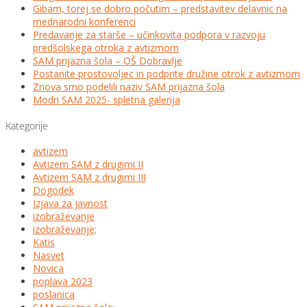
Gibam, torej se dobro počutim – predstavitev delavnic na
mednarodni konferenci
Predavanje za starše – učinkovita podpora v razvoju
predšolskega otroka z avtizmom
SAM prijazna šola – OŠ Dobravlje
Postanite prostovoljec in podprite družine otrok z avtizmom
Znova smo podelili naziv SAM prijazna šola
Modri SAM 2025- spletna galerija
Kategorije
avtizem
Avtizem SAM z drugimi II
Avtizem SAM z drugimi III
Dogodek
Izjava za javnost
izobraževanje
izobraževanje;
Katis
Nasvet
Novica
poplava 2023
poslanica