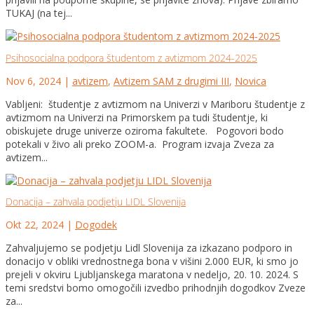
TUKAJ (na tej...
Psihosocialna podpora študentom z avtizmom 2024-2025
Nov 6, 2024
|
avtizem
,
Avtizem SAM z drugimi III
,
Novica
Vabljeni: študentje z avtizmom na Univerzi v Mariboru študentje z
avtizmom na Univerzi na Primorskem pa tudi študentje, ki
obiskujete druge univerze oziroma fakultete. Pogovori bodo
potekali v živo ali preko ZOOM-a. Program izvaja Zveza za
avtizem...
Donacija – zahvala podjetju LIDL Slovenija
Okt 22, 2024
|
Dogodek
Zahvaljujemo se podjetju Lidl Slovenija za izkazano podporo in
donacijo v obliki vrednostnega bona v višini 2.000 EUR, ki smo jo
prejeli v okviru Ljubljanskega maratona v nedeljo, 20. 10. 2024. S
temi sredstvi bomo omogočili izvedbo prihodnjih dogodkov Zveze
za...