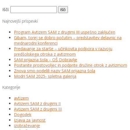
Išči:
Najnovejši prispevki
Program Avtizem SAM z drugimi III uspešno zaključen
Gibam, torej se dobro počutim – predstavitev delavnic na
mednarodni konferenci
Predavanje za starše – učinkovita podpora v razvoju
predšolskega otroka z avtizmom
SAM prijazna šola – OŠ Dobravlje
Postanite prostovoljec in podprite družine otrok z avtizmom
Znova smo podelili naziv SAM prijazna šola
Modri SAM 2025- spletna galerija
Kategorije
avtizem
Avtizem SAM z drugimi II
Avtizem SAM z drugimi III
Dogodek
Izjava za javnost
izobraževanje