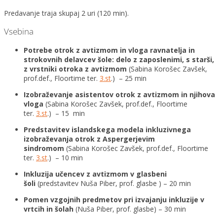
Predavanje traja skupaj 2 uri (120 min).
Vsebina
Potrebe otrok z avtizmom in vloga ravnatelja in
strokovnih delavcev šole: delo z zaposlenimi, s starši,
z vrstniki otroka z avtizmom
(Sabina Korošec Zavšek,
prof.def., Floortime ter.
3.st
.) – 25 min
Izobraževanje asistentov otrok z avtizmom in njihova
vloga
(Sabina Korošec Zavšek, prof.def., Floortime
ter.
3.st
.) – 15 min
Predstavitev islandskega modela inkluzivnega
izobraževanja otrok z Aspergerjevim
sindromom
(Sabina Korošec Zavšek, prof.def., Floortime
ter.
3.st
.) – 10 min
Inkluzija učencev z avtizmom v glasbeni
šoli
(predstavitev Nuša Piber, prof. glasbe ) – 20 min
Pomen vzgojnih predmetov pri izvajanju inkluzije v
vrtcih in šolah
(Nuša Piber, prof. glasbe) – 30 min