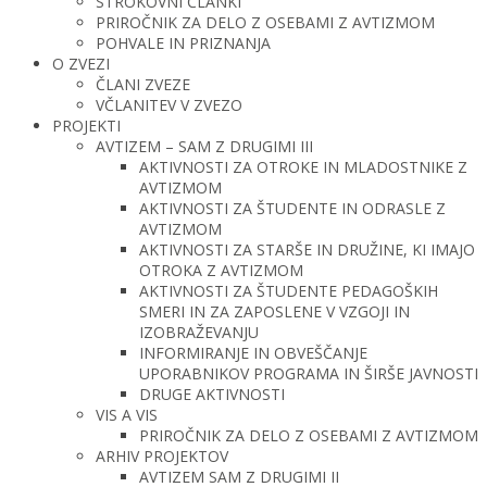
STROKOVNI ČLANKI
PRIROČNIK ZA DELO Z OSEBAMI Z AVTIZMOM
POHVALE IN PRIZNANJA
O ZVEZI
ČLANI ZVEZE
VČLANITEV V ZVEZO
PROJEKTI
AVTIZEM – SAM Z DRUGIMI III
AKTIVNOSTI ZA OTROKE IN MLADOSTNIKE Z
AVTIZMOM
AKTIVNOSTI ZA ŠTUDENTE IN ODRASLE Z
AVTIZMOM
AKTIVNOSTI ZA STARŠE IN DRUŽINE, KI IMAJO
OTROKA Z AVTIZMOM
AKTIVNOSTI ZA ŠTUDENTE PEDAGOŠKIH
SMERI IN ZA ZAPOSLENE V VZGOJI IN
IZOBRAŽEVANJU
INFORMIRANJE IN OBVEŠČANJE
UPORABNIKOV PROGRAMA IN ŠIRŠE JAVNOSTI
DRUGE AKTIVNOSTI
VIS A VIS
PRIROČNIK ZA DELO Z OSEBAMI Z AVTIZMOM
ARHIV PROJEKTOV
AVTIZEM SAM Z DRUGIMI II