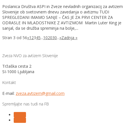
Poslanica Društva ASPI in Zveze nevladnih organizacij za avtizem
Slovenije ob svetovnem dnevu zavedanja o avtizmu TUDI
SPREGLEDANI IMAMO SANJE – ČAS JE ZA PRVI CENTER ZA
ODRASLE IN MLADOSTNIKE Z AVTIZMOM Martin Luter King je
sanjal, da se družba spreminja na bolje,...
Stran 3 od 56
«
1
2
3
4
5
...
10
20
30
...
»
Zadnja »
Zveza NVO za avtizem Slovenije
Tržaška cesta 2
SI-1000 Ljubljana
Kontakt
E-mail:
zveza.avtizem@gmail.com
Spremljajte nas tudi na FB
Follow
Follow