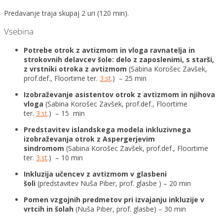
Predavanje traja skupaj 2 uri (120 min).
Vsebina
Potrebe otrok z avtizmom in vloga ravnatelja in
strokovnih delavcev šole: delo z zaposlenimi, s starši,
z vrstniki otroka z avtizmom
(Sabina Korošec Zavšek,
prof.def., Floortime ter.
3.st
.) – 25 min
Izobraževanje asistentov otrok z avtizmom in njihova
vloga
(Sabina Korošec Zavšek, prof.def., Floortime
ter.
3.st
.) – 15 min
Predstavitev islandskega modela inkluzivnega
izobraževanja otrok z Aspergerjevim
sindromom
(Sabina Korošec Zavšek, prof.def., Floortime
ter.
3.st
.) – 10 min
Inkluzija učencev z avtizmom v glasbeni
šoli
(predstavitev Nuša Piber, prof. glasbe ) – 20 min
Pomen vzgojnih predmetov pri izvajanju inkluzije v
vrtcih in šolah
(Nuša Piber, prof. glasbe) – 30 min