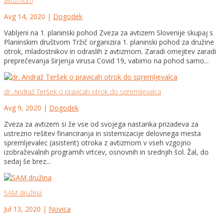
avtizmom
Avg 14, 2020
|
Dogodek
Vabljeni na 1. planinski pohod Zveza za avtizem Slovenije skupaj s
Planinskim društvom Tržič organizira 1. planinski pohod za družine
otrok, mladostnikov in odraslih z avtizmom. Zaradi omejitev zaradi
preprečevanja širjenja virusa Covid 19, vabimo na pohod samo...
dr. Andraž Teršek o pravicah otrok do spremljevalca
Avg 9, 2020
|
Dogodek
Zveza za avtizem si že vse od svojega nastanka prizadeva za
ustrezno rešitev financiranja in sistemizacije delovnega mesta
spremljevalec (asistent) otroka z avtizmom v vseh vzgojno
izobraževalnih programih vrtcev, osnovnih in srednjih šol. Žal, do
sedaj še brez...
SAM družina
Jul 13, 2020
|
Novica