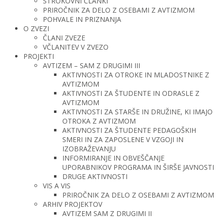
STROKOVNI ČLANKI
PRIROČNIK ZA DELO Z OSEBAMI Z AVTIZMOM
POHVALE IN PRIZNANJA
O ZVEZI
ČLANI ZVEZE
VČLANITEV V ZVEZO
PROJEKTI
AVTIZEM – SAM Z DRUGIMI III
AKTIVNOSTI ZA OTROKE IN MLADOSTNIKE Z
AVTIZMOM
AKTIVNOSTI ZA ŠTUDENTE IN ODRASLE Z
AVTIZMOM
AKTIVNOSTI ZA STARŠE IN DRUŽINE, KI IMAJO
OTROKA Z AVTIZMOM
AKTIVNOSTI ZA ŠTUDENTE PEDAGOŠKIH
SMERI IN ZA ZAPOSLENE V VZGOJI IN
IZOBRAŽEVANJU
INFORMIRANJE IN OBVEŠČANJE
UPORABNIKOV PROGRAMA IN ŠIRŠE JAVNOSTI
DRUGE AKTIVNOSTI
VIS A VIS
PRIROČNIK ZA DELO Z OSEBAMI Z AVTIZMOM
ARHIV PROJEKTOV
AVTIZEM SAM Z DRUGIMI II