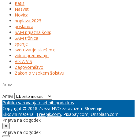
Katis
Nasvet
Novica
poplava 2023
poslanica
SAM prijazna šola;
SAM tržnica
spanje
svetovanje staršem;
video predavanje
VIS A VIS
Zagovorništvo
Zakon o visokem šolstvu
Arhivi
Arhivi
Politika varovanja osebnih podatkov
Copyright © 2018 Zveza NVO za avtizem Slovenije
Slikovni material:
Freepik.com
, Pixabay.com, Unsplash.com.
Prijava na dogodek
×
Prijava na dogodek