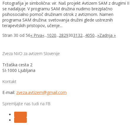
Fotografija je simbolična: vir. Naš projekt Avtizem SAM z drugimi II
se nadaljuje. V programu SAM družina nudimo brezplačno
psihosocialno pomoč družinam otrok z avtizmom. Namen
programa SAM družina: svetovanja družini glede ustreznih
terapevtskih pristopov, učenje...
Stran 30 od 56
« Prva
«
...
10
20
...
28
29
30
31
32
...
40
50
...
»
Zadnja »
Zveza NVO za avtizem Slovenije
Tržaška cesta 2
SI-1000 Ljubljana
Kontakt
E-mail:
zveza.avtizem@gmail.com
Spremljajte nas tudi na FB
Follow
Follow