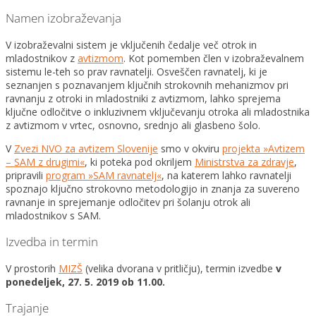
Namen izobraževanja
V izobraževalni sistem je vključenih čedalje več otrok in
mladostnikov z
avtizmom
. Kot pomemben člen v izobraževalnem
sistemu le-teh so prav ravnatelji. Osveščen ravnatelj, ki je
seznanjen s poznavanjem ključnih strokovnih mehanizmov pri
ravnanju z otroki in mladostniki z avtizmom, lahko sprejema
ključne odločitve o inkluzivnem vključevanju otroka ali mladostnika
z avtizmom v vrtec, osnovno, srednjo ali glasbeno šolo.
V
Zvezi NVO za avtizem Slovenije
smo v okviru
projekta »Avtizem
– SAM z drugimi«
, ki poteka pod okriljem
Ministrstva za zdravje
,
pripravili
program »SAM ravnatelj«
, na katerem lahko ravnatelji
spoznajo ključno strokovno metodologijo in znanja za suvereno
ravnanje in sprejemanje odločitev pri šolanju otrok ali
mladostnikov s SAM.
Izvedba in termin
V prostorih
MIZŠ
(velika dvorana v pritličju), termin izvedbe
v
ponedeljek, 27. 5. 2019 ob 11.00.
Trajanje