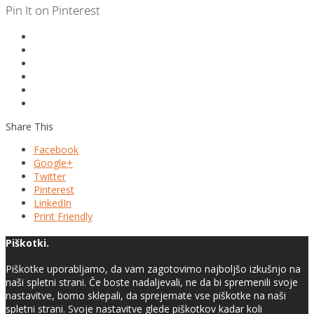
Pin It on Pinterest
Share This
Facebook
Google+
Twitter
Pinterest
LinkedIn
Print Friendly
Piškotki.
Piškotke uporabljamo, da vam zagotovimo najboljšo izkušnjo na
naši spletni strani. Če boste nadaljevali, ne da bi spremenili svoje
nastavitve, bomo sklepali, da sprejemate vse piškotke na naši
spletni strani. Svoje nastavitve glede piškotkov kadar koli