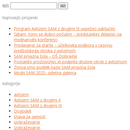
Išči:
Najnovejši prispevki
Program Avtizem SAM z drugimi III uspešno zaključen
Gibam, torej se dobro počutim – predstavitev delavnic na
mednarodni konferenci
Predavanje za starše – učinkovita podpora v razvoju
predšolskega otroka z avtizmom
SAM prijazna šola – OŠ Dobravlje
Postanite prostovoljec in podprite družine otrok z avtizmom
Znova smo podelili naziv SAM prijazna šola
Modri SAM 2025- spletna galerija
Kategorije
avtizem
Avtizem SAM z drugimi II
Avtizem SAM z drugimi III
Dogodek
Izjava za javnost
izobraževanje
izobraževanje;