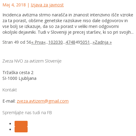
Maj 4, 2018
|
Izjava za javnost
Incidenca avtizma strmo narašča in znanost intenzivno išče vzroke
za ta porast, obširne genetske raziskave niso dale odgovorov in
vse bolj se izkazuje, da so za porast v veliki meri odgovorni
okoljski dejavniki. Tudi v Sloveniji je precej staršev, ki so pri svojih...
Stran 49 od 56
« Prva
«
...
10
20
30
...
47
48
49
50
51
...
»
Zadnja »
Zveza NVO za avtizem Slovenije
Tržaška cesta 2
SI-1000 Ljubljana
Kontakt
E-mail:
zveza.avtizem@gmail.com
Spremljajte nas tudi na FB
Follow
Follow