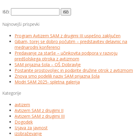
Išči:
Najnovejši prispevki
Program Avtizem SAM z drugimi III uspešno zaključen
Gibam, torej se dobro počutim – predstavitev delavnic na
mednarodni konferenci
Predavanje za starše – učinkovita podpora v razvoju
predšolskega otroka z avtizmom
SAM prijazna šola – OŠ Dobravlje
Postanite prostovoljec in podprite družine otrok z avtizmom
Znova smo podelili naziv SAM prijazna šola
Modri SAM 2025- spletna galerija
Kategorije
avtizem
Avtizem SAM z drugimi II
Avtizem SAM z drugimi III
Dogodek
Izjava za javnost
izobraževanje