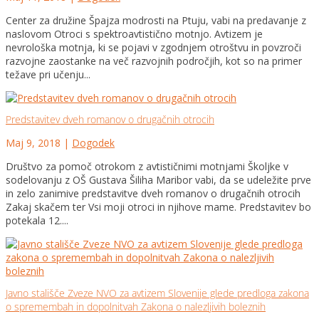
Center za družine Špajza modrosti na Ptuju, vabi na predavanje z
naslovom Otroci s spektroavtistično motnjo. Avtizem je
nevrološka motnja, ki se pojavi v zgodnjem otroštvu in povzroči
razvojne zaostanke na več razvojnih področjih, kot so na primer
težave pri učenju...
Predstavitev dveh romanov o drugačnih otrocih
Maj 9, 2018
|
Dogodek
Društvo za pomoč otrokom z avtističnimi motnjami Školjke v
sodelovanju z OŠ Gustava Šiliha Maribor vabi, da se udeležite prve
in zelo zanimive predstavitve dveh romanov o drugačnih otrocih
Zakaj skačem ter Vsi moji otroci in njihove mame. Predstavitev bo
potekala 12....
Javno stališče Zveze NVO za avtizem Slovenije glede predloga zakona
o spremembah in dopolnitvah Zakona o nalezljivih boleznih