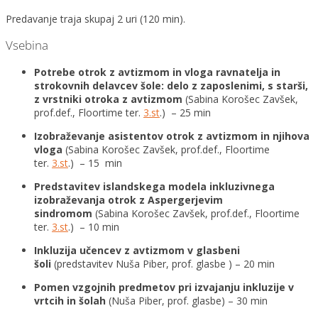
Predavanje traja skupaj 2 uri (120 min).
Vsebina
Potrebe otrok z avtizmom in vloga ravnatelja in
strokovnih delavcev šole: delo z zaposlenimi, s starši,
z vrstniki otroka z avtizmom
(Sabina Korošec Zavšek,
prof.def., Floortime ter.
3.st
.) – 25 min
Izobraževanje asistentov otrok z avtizmom in njihova
vloga
(Sabina Korošec Zavšek, prof.def., Floortime
ter.
3.st
.) – 15 min
Predstavitev islandskega modela inkluzivnega
izobraževanja otrok z Aspergerjevim
sindromom
(Sabina Korošec Zavšek, prof.def., Floortime
ter.
3.st
.) – 10 min
Inkluzija učencev z avtizmom v glasbeni
šoli
(predstavitev Nuša Piber, prof. glasbe ) – 20 min
Pomen vzgojnih predmetov pri izvajanju inkluzije v
vrtcih in šolah
(Nuša Piber, prof. glasbe) – 30 min