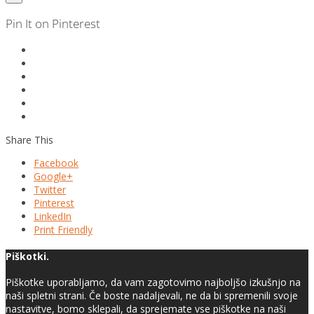
Pin It on Pinterest
Share This
Facebook
Google+
Twitter
Pinterest
LinkedIn
Print Friendly
Piškotki.
Piškotke uporabljamo, da vam zagotovimo najboljšo izkušnjo na
naši spletni strani. Če boste nadaljevali, ne da bi spremenili svoje
nastavitve, bomo sklepali, da sprejemate vse piškotke na naši