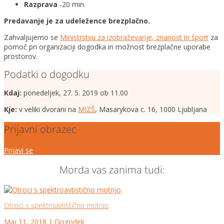
Razprava
-20 min.
Predavanje je za udeležence brezplačno.
Zahvaljujemo se
Ministrstvu za izobraževanje, znanost in šport
za
pomoč pri organizaciji dogodka in možnost brezplačne uporabe
prostorov.
Podatki o dogodku
Kdaj:
ponedeljek, 27. 5. 2019 ob 11.00
Kje:
v veliki dvorani na
MIZŠ
, Masarykova c. 16, 1000 Ljubljana
Prijavni obrazec
Prijavi se
Morda vas zanima tudi:
Otroci s spektroavtistično motnjo
Maj 11, 2018
|
Dogodek