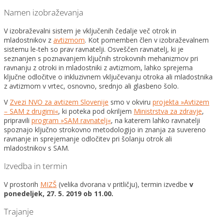
Namen izobraževanja
V izobraževalni sistem je vključenih čedalje več otrok in
mladostnikov z
avtizmom
. Kot pomemben člen v izobraževalnem
sistemu le-teh so prav ravnatelji. Osveščen ravnatelj, ki je
seznanjen s poznavanjem ključnih strokovnih mehanizmov pri
ravnanju z otroki in mladostniki z avtizmom, lahko sprejema
ključne odločitve o inkluzivnem vključevanju otroka ali mladostnika
z avtizmom v vrtec, osnovno, srednjo ali glasbeno šolo.
V
Zvezi NVO za avtizem Slovenije
smo v okviru
projekta »Avtizem
– SAM z drugimi«
, ki poteka pod okriljem
Ministrstva za zdravje
,
pripravili
program »SAM ravnatelj«
, na katerem lahko ravnatelji
spoznajo ključno strokovno metodologijo in znanja za suvereno
ravnanje in sprejemanje odločitev pri šolanju otrok ali
mladostnikov s SAM.
Izvedba in termin
V prostorih
MIZŠ
(velika dvorana v pritličju), termin izvedbe
v
ponedeljek, 27. 5. 2019 ob 11.00.
Trajanje