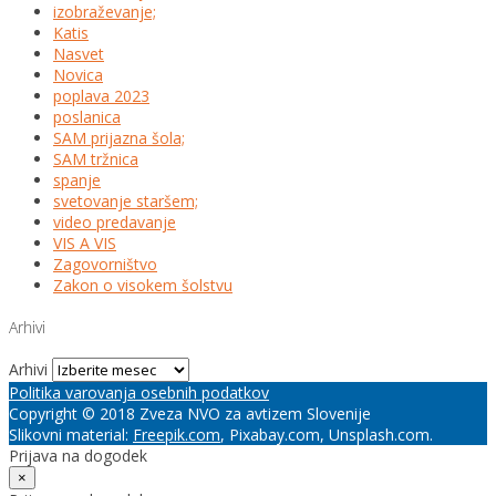
izobraževanje;
Katis
Nasvet
Novica
poplava 2023
poslanica
SAM prijazna šola;
SAM tržnica
spanje
svetovanje staršem;
video predavanje
VIS A VIS
Zagovorništvo
Zakon o visokem šolstvu
Arhivi
Arhivi
Politika varovanja osebnih podatkov
Copyright © 2018 Zveza NVO za avtizem Slovenije
Slikovni material:
Freepik.com
, Pixabay.com, Unsplash.com.
Prijava na dogodek
×