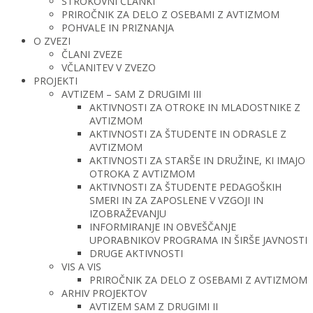
STROKOVNI ČLANKI
PRIROČNIK ZA DELO Z OSEBAMI Z AVTIZMOM
POHVALE IN PRIZNANJA
O ZVEZI
ČLANI ZVEZE
VČLANITEV V ZVEZO
PROJEKTI
AVTIZEM – SAM Z DRUGIMI III
AKTIVNOSTI ZA OTROKE IN MLADOSTNIKE Z
AVTIZMOM
AKTIVNOSTI ZA ŠTUDENTE IN ODRASLE Z
AVTIZMOM
AKTIVNOSTI ZA STARŠE IN DRUŽINE, KI IMAJO
OTROKA Z AVTIZMOM
AKTIVNOSTI ZA ŠTUDENTE PEDAGOŠKIH
SMERI IN ZA ZAPOSLENE V VZGOJI IN
IZOBRAŽEVANJU
INFORMIRANJE IN OBVEŠČANJE
UPORABNIKOV PROGRAMA IN ŠIRŠE JAVNOSTI
DRUGE AKTIVNOSTI
VIS A VIS
PRIROČNIK ZA DELO Z OSEBAMI Z AVTIZMOM
ARHIV PROJEKTOV
AVTIZEM SAM Z DRUGIMI II