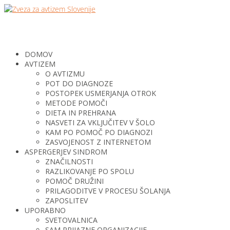
DOMOV
AVTIZEM
O AVTIZMU
POT DO DIAGNOZE
POSTOPEK USMERJANJA OTROK
METODE POMOČI
DIETA IN PREHRANA
NASVETI ZA VKLJUČITEV V ŠOLO
KAM PO POMOČ PO DIAGNOZI
ZASVOJENOST Z INTERNETOM
ASPERGERJEV SINDROM
ZNAČILNOSTI
RAZLIKOVANJE PO SPOLU
POMOČ DRUŽINI
PRILAGODITVE V PROCESU ŠOLANJA
ZAPOSLITEV
UPORABNO
SVETOVALNICA
SAM PRIJAZNE ORGANIZACIJE