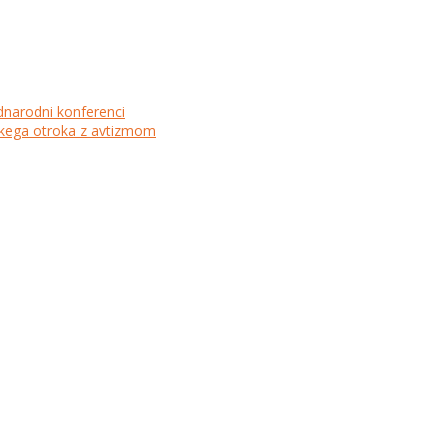
dnarodni konferenci
lskega otroka z avtizmom