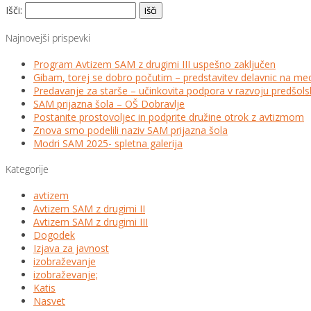
Išči:
Najnovejši prispevki
Program Avtizem SAM z drugimi III uspešno zaključen
Gibam, torej se dobro počutim – predstavitev delavnic na me
Predavanje za starše – učinkovita podpora v razvoju predšo
SAM prijazna šola – OŠ Dobravlje
Postanite prostovoljec in podprite družine otrok z avtizmom
Znova smo podelili naziv SAM prijazna šola
Modri SAM 2025- spletna galerija
Kategorije
avtizem
Avtizem SAM z drugimi II
Avtizem SAM z drugimi III
Dogodek
Izjava za javnost
izobraževanje
izobraževanje;
Katis
Nasvet