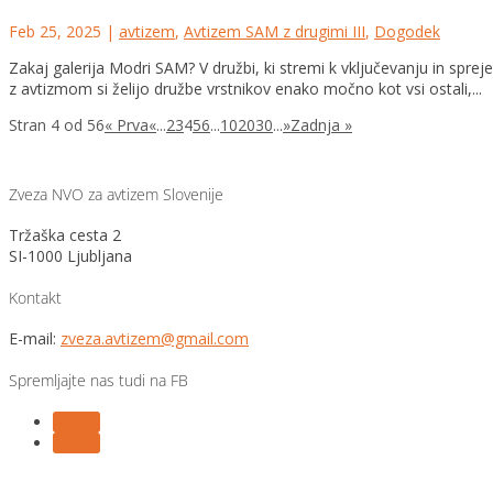
Feb 25, 2025
|
avtizem
,
Avtizem SAM z drugimi III
,
Dogodek
Zakaj galerija Modri SAM? V družbi, ki stremi k vključevanju in s
z avtizmom si želijo družbe vrstnikov enako močno kot vsi ostali,...
Stran 4 od 56
« Prva
«
...
2
3
4
5
6
...
10
20
30
...
»
Zadnja »
Zveza NVO za avtizem Slovenije
Tržaška cesta 2
SI-1000 Ljubljana
Kontakt
E-mail:
zveza.avtizem@gmail.com
Spremljajte nas tudi na FB
Follow
Follow