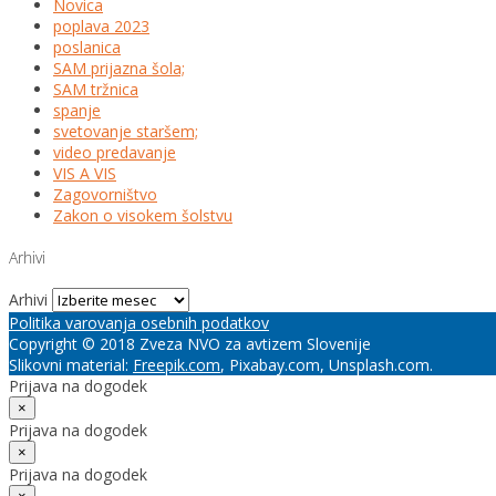
Novica
poplava 2023
poslanica
SAM prijazna šola;
SAM tržnica
spanje
svetovanje staršem;
video predavanje
VIS A VIS
Zagovorništvo
Zakon o visokem šolstvu
Arhivi
Arhivi
Politika varovanja osebnih podatkov
Copyright © 2018 Zveza NVO za avtizem Slovenije
Slikovni material:
Freepik.com
, Pixabay.com, Unsplash.com.
Prijava na dogodek
×
Prijava na dogodek
×
Prijava na dogodek