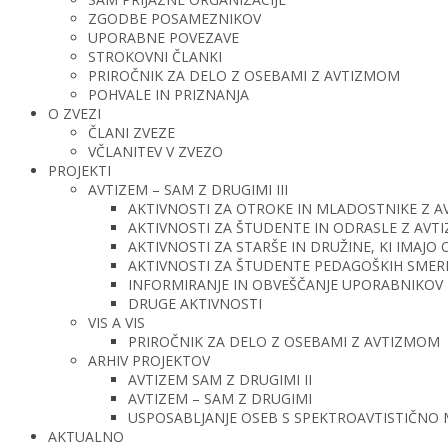
ZGODBE POSAMEZNIKOV
UPORABNE POVEZAVE
STROKOVNI ČLANKI
PRIROČNIK ZA DELO Z OSEBAMI Z AVTIZMOM
POHVALE IN PRIZNANJA
O ZVEZI
ČLANI ZVEZE
VČLANITEV V ZVEZO
PROJEKTI
AVTIZEM – SAM Z DRUGIMI III
AKTIVNOSTI ZA OTROKE IN MLADOSTNIKE Z 
AKTIVNOSTI ZA ŠTUDENTE IN ODRASLE Z AV
AKTIVNOSTI ZA STARŠE IN DRUŽINE, KI IMAJ
AKTIVNOSTI ZA ŠTUDENTE PEDAGOŠKIH SMERI 
INFORMIRANJE IN OBVEŠČANJE UPORABNIKOV 
DRUGE AKTIVNOSTI
VIS A VIS
PRIROČNIK ZA DELO Z OSEBAMI Z AVTIZMOM
ARHIV PROJEKTOV
AVTIZEM SAM Z DRUGIMI II
AVTIZEM – SAM Z DRUGIMI
USPOSABLJANJE OSEB S SPEKTROAVTISTIČNO
AKTUALNO