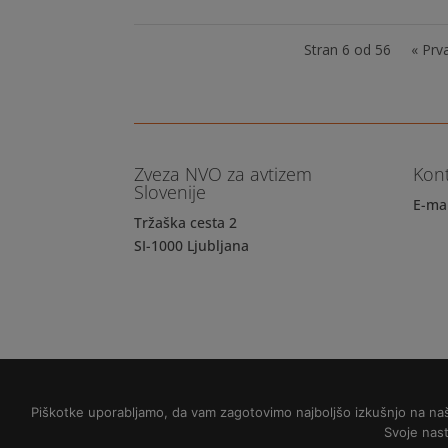
Stran 6 od 56
« Prv
Zveza NVO za avtizem
Kon
Slovenije
E-ma
Tržaška cesta 2
SI-1000 Ljubljana
Politika varovanja osebnih podatkov
Piškotke uporabljamo, da vam zagotovimo najboljšo izkušnjo na naši 
Svoje nast
Copyright © 2018 Zveza NVO za avtizem Sloven