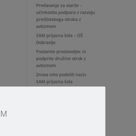
Predavanje za starše –
učinkovita podpora v razvoju
predšolskega otroka z
avtizmom
SAM prijazna šola – OŠ
Dobravlje
Postanite prostovoljec in
podprite družine otrok z
avtizmom
Znova smo podelili naziv
SAM prijazna šola
Modri SAM 2025- spletna
galerija
SAM
Kategorije
avtizem
Avtizem SAM z drugimi II