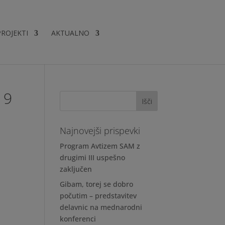
PROJEKTI
AKTUALNO
19
Najnovejši prispevki
Program Avtizem SAM z
drugimi III uspešno
zaključen
Gibam, torej se dobro
počutim – predstavitev
delavnic na mednarodni
konferenci