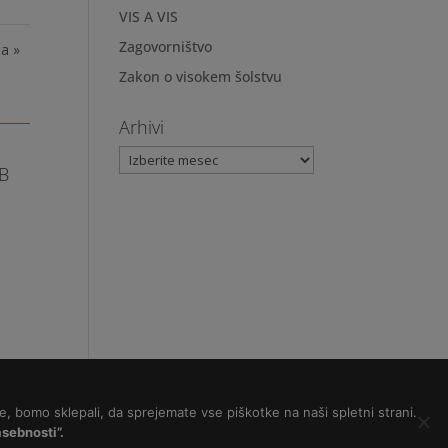
VIS A VIS
Zagovorništvo
a »
Zakon o visokem šolstvu
Arhivi
Arhivi
FB
e, bomo sklepali, da sprejemate vse piškotke na naši spletni strani.
sebnosti”.