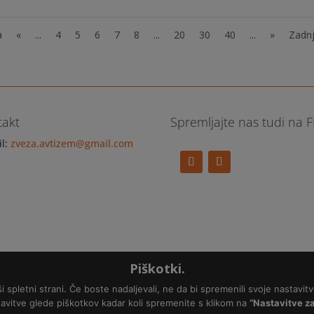
a
«
...
4
5
6
7
8
...
20
30
40
...
»
Zadnj
takt
Spremljajte nas tudi na 
il:
zveza.avtizem@gmail.com
Piškotki.
spletni strani. Če boste nadaljevali, ne da bi spremenili svoje nastavitv
avitve glede piškotkov kadar koli spremenite s klikom na
“Nastavitve za
ije