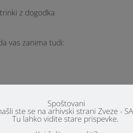
trinki z dogodka
a vas zanima tudi:
brezplačnih podpornih srečanjih za starše. Prijave za vse izvedbe
Spoštovani
tarši, ki ste se že predhodno prijavili na podporne skupine, se
ašli ste se na arhivski strani Zveze - 
j...
Tu lahko vidite stare prispevke.