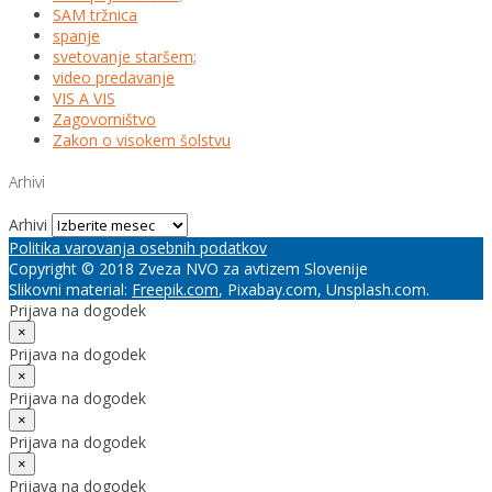
SAM tržnica
spanje
svetovanje staršem;
video predavanje
VIS A VIS
Zagovorništvo
Zakon o visokem šolstvu
Arhivi
Arhivi
Politika varovanja osebnih podatkov
Copyright © 2018 Zveza NVO za avtizem Slovenije
Slikovni material:
Freepik.com
, Pixabay.com, Unsplash.com.
Prijava na dogodek
×
Prijava na dogodek
×
Prijava na dogodek
×
Prijava na dogodek
×
Prijava na dogodek