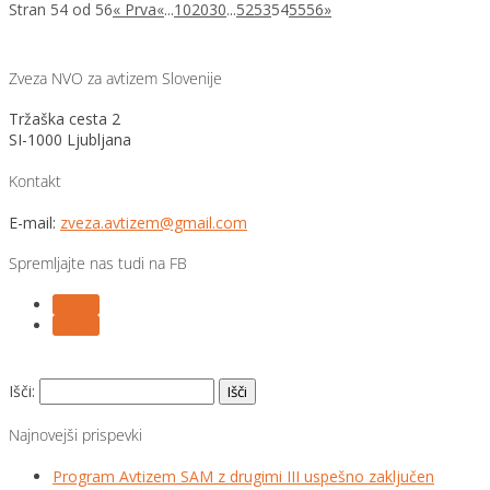
Stran 54 od 56
« Prva
«
...
10
20
30
...
52
53
54
55
56
»
Zveza NVO za avtizem Slovenije
Tržaška cesta 2
SI-1000 Ljubljana
Kontakt
E-mail:
zveza.avtizem@gmail.com
Spremljajte nas tudi na FB
Follow
Follow
Išči:
Najnovejši prispevki
Program Avtizem SAM z drugimi III uspešno zaključen