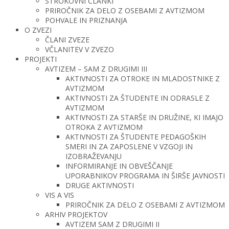
STROKOVNI ČLANKI
PRIROČNIK ZA DELO Z OSEBAMI Z AVTIZMOM
POHVALE IN PRIZNANJA
O ZVEZI
ČLANI ZVEZE
VČLANITEV V ZVEZO
PROJEKTI
AVTIZEM – SAM Z DRUGIMI III
AKTIVNOSTI ZA OTROKE IN MLADOSTNIKE Z
AVTIZMOM
AKTIVNOSTI ZA ŠTUDENTE IN ODRASLE Z
AVTIZMOM
AKTIVNOSTI ZA STARŠE IN DRUŽINE, KI IMAJO
OTROKA Z AVTIZMOM
AKTIVNOSTI ZA ŠTUDENTE PEDAGOŠKIH
SMERI IN ZA ZAPOSLENE V VZGOJI IN
IZOBRAŽEVANJU
INFORMIRANJE IN OBVEŠČANJE
UPORABNIKOV PROGRAMA IN ŠIRŠE JAVNOSTI
DRUGE AKTIVNOSTI
VIS A VIS
PRIROČNIK ZA DELO Z OSEBAMI Z AVTIZMOM
ARHIV PROJEKTOV
AVTIZEM SAM Z DRUGIMI II