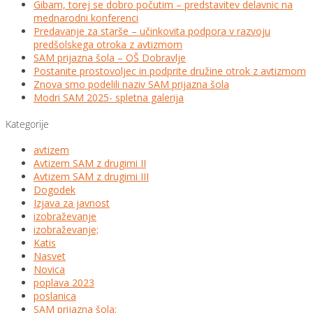
Gibam, torej se dobro počutim – predstavitev delavnic na
mednarodni konferenci
Predavanje za starše – učinkovita podpora v razvoju
predšolskega otroka z avtizmom
SAM prijazna šola – OŠ Dobravlje
Postanite prostovoljec in podprite družine otrok z avtizmom
Znova smo podelili naziv SAM prijazna šola
Modri SAM 2025- spletna galerija
Kategorije
avtizem
Avtizem SAM z drugimi II
Avtizem SAM z drugimi III
Dogodek
Izjava za javnost
izobraževanje
izobraževanje;
Katis
Nasvet
Novica
poplava 2023
poslanica
SAM prijazna šola;