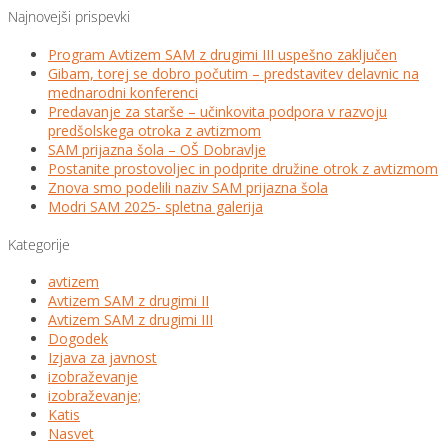
Najnovejši prispevki
Program Avtizem SAM z drugimi III uspešno zaključen
Gibam, torej se dobro počutim – predstavitev delavnic na
mednarodni konferenci
Predavanje za starše – učinkovita podpora v razvoju
predšolskega otroka z avtizmom
SAM prijazna šola – OŠ Dobravlje
Postanite prostovoljec in podprite družine otrok z avtizmom
Znova smo podelili naziv SAM prijazna šola
Modri SAM 2025- spletna galerija
Kategorije
avtizem
Avtizem SAM z drugimi II
Avtizem SAM z drugimi III
Dogodek
Izjava za javnost
izobraževanje
izobraževanje;
Katis
Nasvet