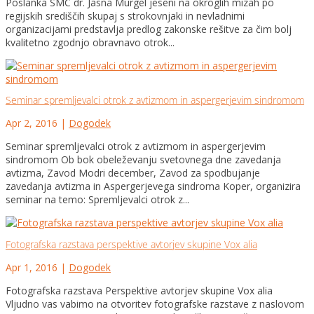
Poslanka SMC dr. Jasna Murgel jeseni na okroglih mizah po
regijskih središčih skupaj s strokovnjaki in nevladnimi
organizacijami predstavlja predlog zakonske rešitve za čim bolj
kvalitetno zgodnjo obravnavo otrok...
Seminar spremljevalci otrok z avtizmom in aspergerjevim sindromom
Apr 2, 2016
|
Dogodek
Seminar spremljevalci otrok z avtizmom in aspergerjevim
sindromom Ob bok obeleževanju svetovnega dne zavedanja
avtizma, Zavod Modri december, Zavod za spodbujanje
zavedanja avtizma in Aspergerjevega sindroma Koper, organizira
seminar na temo: Spremljevalci otrok z...
Fotografska razstava perspektive avtorjev skupine Vox alia
Apr 1, 2016
|
Dogodek
Fotografska razstava Perspektive avtorjev skupine Vox alia
Vljudno vas vabimo na otvoritev fotografske razstave z naslovom