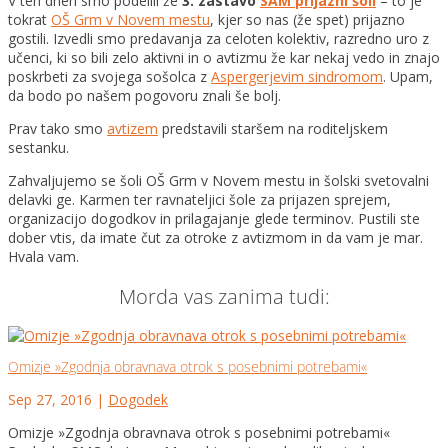
V teh dneh smo podelili že
3. zastavo
SAM prijazni šoli
– to je
tokrat
OŠ Grm v Novem mestu
, kjer so nas (že spet) prijazno
gostili. Izvedli smo predavanja za celoten kolektiv, razredno uro z
učenci, ki so bili zelo aktivni in o avtizmu že kar nekaj vedo in znajo
poskrbeti za svoj
ega sošolca z
Aspergerjevim sindromom
. Upam,
da bodo po našem pogovoru znali še bolj.
Prav tako smo
avtizem
predstavili staršem na roditeljskem
sestanku.
Zahvaljujemo se šoli OŠ Grm v Novem mestu in šolski svetovalni
delavki ge. Karmen ter ravnateljici šole za prijazen sprejem,
organizacijo dogodkov in prilagajanje glede terminov. Pustili ste
dober vtis, da imate čut za otroke z avtizmom in da vam je mar.
Hvala vam.
Morda vas zanima tudi:
Omizje »Zgodnja obravnava otrok s posebnimi potrebami«
Sep 27, 2016
|
Dogodek
Omizje »Zgodnja obravnava otrok s posebnimi potrebami«