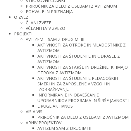
STROKOVNI ČLANKI
PRIROČNIK ZA DELO Z OSEBAMI Z AVTIZMOM
POHVALE IN PRIZNANJA
O ZVEZI
ČLANI ZVEZE
VČLANITEV V ZVEZO
PROJEKTI
AVTIZEM – SAM Z DRUGIMI III
AKTIVNOSTI ZA OTROKE IN MLADOSTNIKE Z
AVTIZMOM
AKTIVNOSTI ZA ŠTUDENTE IN ODRASLE Z
AVTIZMOM
AKTIVNOSTI ZA STARŠE IN DRUŽINE, KI IMAJO
OTROKA Z AVTIZMOM
AKTIVNOSTI ZA ŠTUDENTE PEDAGOŠKIH
SMERI IN ZA ZAPOSLENE V VZGOJI IN
IZOBRAŽEVANJU
INFORMIRANJE IN OBVEŠČANJE
UPORABNIKOV PROGRAMA IN ŠIRŠE JAVNOSTI
DRUGE AKTIVNOSTI
VIS A VIS
PRIROČNIK ZA DELO Z OSEBAMI Z AVTIZMOM
ARHIV PROJEKTOV
AVTIZEM SAM Z DRUGIMI II