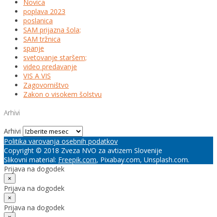
Novica
poplava 2023
poslanica
SAM prijazna šola;
SAM tržnica
spanje
svetovanje staršem;
video predavanje
VIS A VIS
Zagovorništvo
Zakon o visokem šolstvu
Arhivi
Arhivi
Politika varovanja osebnih podatkov
Copyright © 2018 Zveza NVO za avtizem Slovenije
Slikovni material:
Freepik.com
, Pixabay.com, Unsplash.com.
Prijava na dogodek
×
Prijava na dogodek
×
Prijava na dogodek