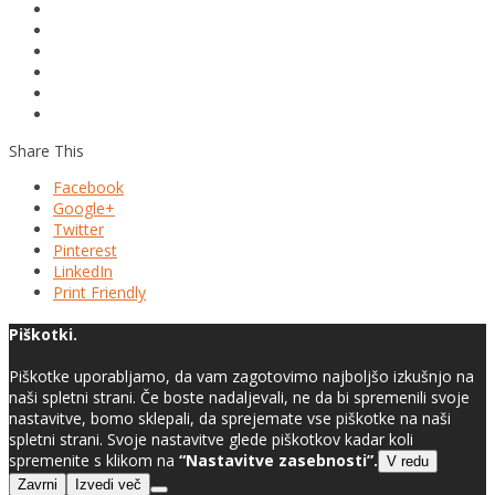
Share This
Facebook
Google+
Twitter
Pinterest
LinkedIn
Print Friendly
Piškotki.
Piškotke uporabljamo, da vam zagotovimo najboljšo izkušnjo na
naši spletni strani. Če boste nadaljevali, ne da bi spremenili svoje
nastavitve, bomo sklepali, da sprejemate vse piškotke na naši
spletni strani. Svoje nastavitve glede piškotkov kadar koli
spremenite s klikom na
“Nastavitve zasebnosti”.
V redu
Zavrni
Izvedi več