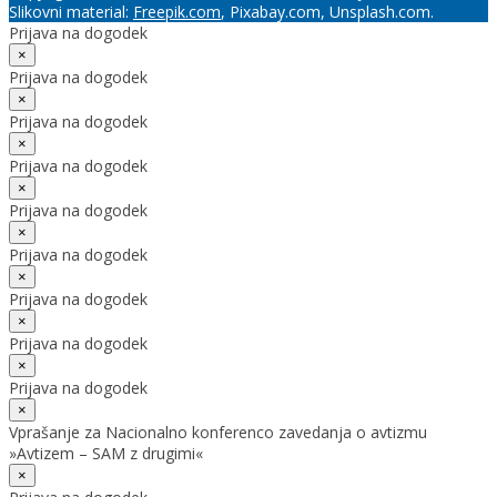
Slikovni material:
Freepik.com
, Pixabay.com, Unsplash.com.
Prijava na dogodek
×
Prijava na dogodek
×
Prijava na dogodek
×
Prijava na dogodek
×
Prijava na dogodek
×
Prijava na dogodek
×
Prijava na dogodek
×
Prijava na dogodek
×
Prijava na dogodek
×
Vprašanje za Nacionalno konferenco zavedanja o avtizmu
»Avtizem – SAM z drugimi«
×