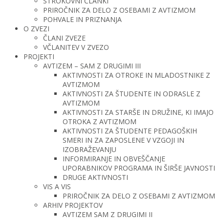
STROKOVNI ČLANKI
PRIROČNIK ZA DELO Z OSEBAMI Z AVTIZMOM
POHVALE IN PRIZNANJA
O ZVEZI
ČLANI ZVEZE
VČLANITEV V ZVEZO
PROJEKTI
AVTIZEM – SAM Z DRUGIMI III
AKTIVNOSTI ZA OTROKE IN MLADOSTNIKE Z
AVTIZMOM
AKTIVNOSTI ZA ŠTUDENTE IN ODRASLE Z
AVTIZMOM
AKTIVNOSTI ZA STARŠE IN DRUŽINE, KI IMAJO
OTROKA Z AVTIZMOM
AKTIVNOSTI ZA ŠTUDENTE PEDAGOŠKIH
SMERI IN ZA ZAPOSLENE V VZGOJI IN
IZOBRAŽEVANJU
INFORMIRANJE IN OBVEŠČANJE
UPORABNIKOV PROGRAMA IN ŠIRŠE JAVNOSTI
DRUGE AKTIVNOSTI
VIS A VIS
PRIROČNIK ZA DELO Z OSEBAMI Z AVTIZMOM
ARHIV PROJEKTOV
AVTIZEM SAM Z DRUGIMI II