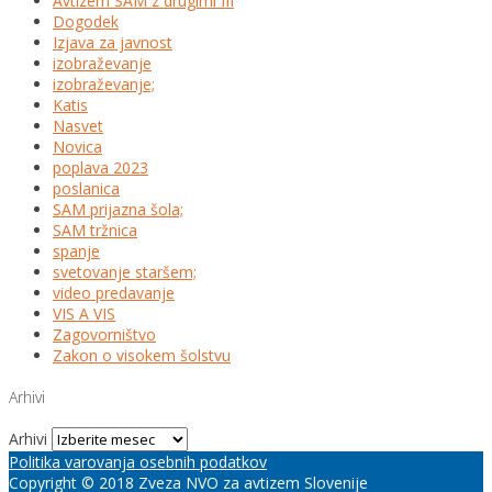
Avtizem SAM z drugimi III
Dogodek
Izjava za javnost
izobraževanje
izobraževanje;
Katis
Nasvet
Novica
poplava 2023
poslanica
SAM prijazna šola;
SAM tržnica
spanje
svetovanje staršem;
video predavanje
VIS A VIS
Zagovorništvo
Zakon o visokem šolstvu
Arhivi
Arhivi
Politika varovanja osebnih podatkov
Copyright © 2018 Zveza NVO za avtizem Slovenije