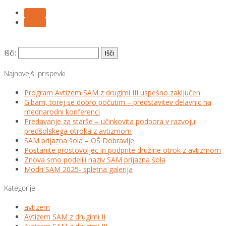
Follow
Follow
Išči:
Najnovejši prispevki
Program Avtizem SAM z drugimi III uspešno zaključen
Gibam, torej se dobro počutim – predstavitev delavnic na
mednarodni konferenci
Predavanje za starše – učinkovita podpora v razvoju
predšolskega otroka z avtizmom
SAM prijazna šola – OŠ Dobravlje
Postanite prostovoljec in podprite družine otrok z avtizmom
Znova smo podelili naziv SAM prijazna šola
Modri SAM 2025- spletna galerija
Kategorije
avtizem
Avtizem SAM z drugimi II