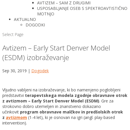
AVTIZEM – SAM Z DRUGIMI
USPOSABLJANJE OSEB S SPEKTROAVTISTIČNO
MOTNJO
AKTUALNO
DOGODKI
Select Page
Avtizem – Early Start Denver Model
(ESDM) izobraževanje
Sep 30, 2019
|
Dogodek
Vljudno vabljeni na izobraževanje, ki bo namenjeno poglobljeni
predstavitvi
terapevtskega modela zgodnje obravnave otrok
z avtizmom – Early Start Denver Model (ESDM)
. Gre za
strokovno dobro utemeljen in znanstveno dokazano
učinkovit
program obravnave malčkov in predšolskih otrok
z
avtizmom
(1-4 let), ki je osnovan na igri (angl. play-based
intervention).