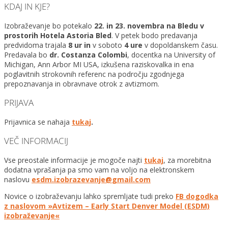
KDAJ IN KJE?
Izobraževanje bo potekalo
22. in 23. novembra na Bledu v
prostorih Hotela Astoria Bled
. V petek bodo predavanja
predvidoma trajala
8 ur in
v soboto
4 ure
v dopoldanskem času.
Predavala bo
dr. Costanza Colombi
, docentka na University of
Michigan, Ann Arbor MI USA, izkušena raziskovalka in ena
poglavitnih strokovnih referenc na področju zgodnjega
prepoznavanja in obravnave otrok z avtizmom.
PRIJAVA
Prijavnica se nahaja
tukaj
.
VEČ INFORMACIJ
Vse preostale informacije je mogoče najti
tukaj
, za morebitna
dodatna vprašanja pa smo vam na voljo na elektronskem
naslovu
esdm.izobrazevanje@
gmail.com
Novice o izobraževanju lahko spremljate tudi preko
FB dogodka
z naslovom »Avtizem – Early Start Denver Model (ESDM)
izobraževanje«