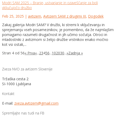
Modri SAM 2025 – Branje, ustvarjanje in ozaveščanje za bolj
vključujočo družbo
Feb 25, 2025
|
avtizem
,
Avtizem SAM z drugimi III
,
Dogodek
Zakaj galerija Modri SAM? V družbi, ki stremi k vključevanju in
sprejemanju vseh posameznikov, je pomembno, da že najmlajšim
pomagamo razumeti drugačnost in jih učimo sočutja. Otroci in
mladostniki z avtizmom si želijo družbe vrstnikov enako močno
kot vsi ostali,...
Stran 4 od 56
« Prva
«
...
2
3
4
5
6
...
10
20
30
...
»
Zadnja »
Zveza NVO za avtizem Slovenije
Tržaška cesta 2
SI-1000 Ljubljana
Kontakt
E-mail:
zveza.avtizem@gmail.com
Spremljajte nas tudi na FB