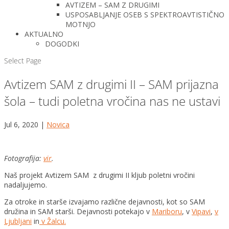
AVTIZEM – SAM Z DRUGIMI
USPOSABLJANJE OSEB S SPEKTROAVTISTIČNO
MOTNJO
AKTUALNO
DOGODKI
Select Page
Avtizem SAM z drugimi II – SAM prijazna
šola – tudi poletna vročina nas ne ustavi
Jul 6, 2020
|
Novica
Fotografija:
vir
.
Naš projekt Avtizem SAM z drugimi II kljub poletni vročini
nadaljujemo.
Za otroke in starše izvajamo različne dejavnosti, kot so SAM
družina in SAM starši. Dejavnosti potekajo v
Mariboru
, v
Vipavi
,
v
Ljubljani
in
v Žalcu.