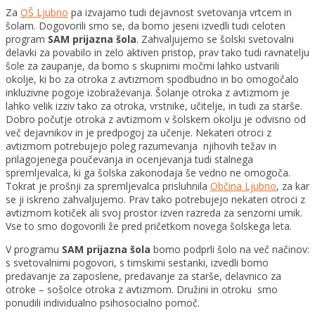
Za
OŠ Ljubno
pa izvajamo tudi dejavnost svetovanja vrtcem in
šolam. Dogovorili smo se, da bomo jeseni izvedli tudi celoten
program
SAM prijazna šola
. Zahvaljujemo se šolski svetovalni
delavki za povabilo in zelo aktiven pristop, prav tako tudi ravnatelju
šole za zaupanje, da bomo s skupnimi močmi lahko ustvarili
okolje, ki bo za otroka z avtizmom spodbudno in bo omogočalo
inkluzivne pogoje izobraževanja. Šolanje otroka z avtizmom je
lahko velik izziv tako za otroka, vrstnike, učitelje, in tudi za starše.
Dobro počutje otroka z avtizmom v šolskem okolju je odvisno od
več dejavnikov in je predpogoj za učenje. Nekateri otroci z
avtizmom potrebujejo poleg razumevanja njihovih težav in
prilagojenega poučevanja in ocenjevanja tudi stalnega
spremljevalca, ki ga šolska zakonodaja še vedno ne omogoča.
Tokrat je prošnji za spremljevalca prisluhnila
Občina Ljubno
, za kar
se ji iskreno zahvaljujemo. Prav tako potrebujejo nekateri otroci z
avtizmom kotiček ali svoj prostor izven razreda za senzorni umik.
Vse to smo dogovorili že pred pričetkom novega šolskega leta.
V programu
SAM prijazna šola
bomo podprli šolo na več načinov:
s svetovalnimi pogovori, s timskimi sestanki, izvedli bomo
predavanje za zaposlene, predavanje za starše, delavnico za
otroke – sošolce otroka z avtizmom. Družini in otroku smo
ponudili individualno psihosocialno pomoč.