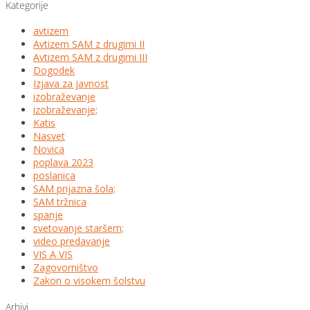
Kategorije
avtizem
Avtizem SAM z drugimi II
Avtizem SAM z drugimi III
Dogodek
Izjava za javnost
izobraževanje
izobraževanje;
Katis
Nasvet
Novica
poplava 2023
poslanica
SAM prijazna šola;
SAM tržnica
spanje
svetovanje staršem;
video predavanje
VIS A VIS
Zagovorništvo
Zakon o visokem šolstvu
Arhivi