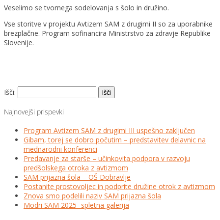
Veselimo se tvornega sodelovanja s šolo in družino.
Vse storitve v projektu Avtizem SAM z drugimi II so za uporabnike
brezplačne. Program sofinancira Ministrstvo za zdravje Republike
Slovenije.
Išči:
Najnovejši prispevki
Program Avtizem SAM z drugimi III uspešno zaključen
Gibam, torej se dobro počutim – predstavitev delavnic na
mednarodni konferenci
Predavanje za starše – učinkovita podpora v razvoju
predšolskega otroka z avtizmom
SAM prijazna šola – OŠ Dobravlje
Postanite prostovoljec in podprite družine otrok z avtizmom
Znova smo podelili naziv SAM prijazna šola
Modri SAM 2025- spletna galerija