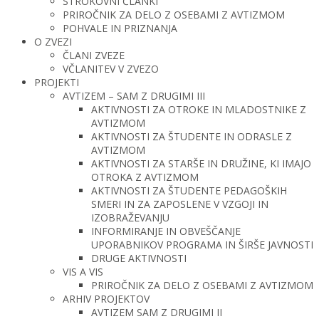
STROKOVNI ČLANKI
PRIROČNIK ZA DELO Z OSEBAMI Z AVTIZMOM
POHVALE IN PRIZNANJA
O ZVEZI
ČLANI ZVEZE
VČLANITEV V ZVEZO
PROJEKTI
AVTIZEM – SAM Z DRUGIMI III
AKTIVNOSTI ZA OTROKE IN MLADOSTNIKE Z
AVTIZMOM
AKTIVNOSTI ZA ŠTUDENTE IN ODRASLE Z
AVTIZMOM
AKTIVNOSTI ZA STARŠE IN DRUŽINE, KI IMAJO
OTROKA Z AVTIZMOM
AKTIVNOSTI ZA ŠTUDENTE PEDAGOŠKIH
SMERI IN ZA ZAPOSLENE V VZGOJI IN
IZOBRAŽEVANJU
INFORMIRANJE IN OBVEŠČANJE
UPORABNIKOV PROGRAMA IN ŠIRŠE JAVNOSTI
DRUGE AKTIVNOSTI
VIS A VIS
PRIROČNIK ZA DELO Z OSEBAMI Z AVTIZMOM
ARHIV PROJEKTOV
AVTIZEM SAM Z DRUGIMI II