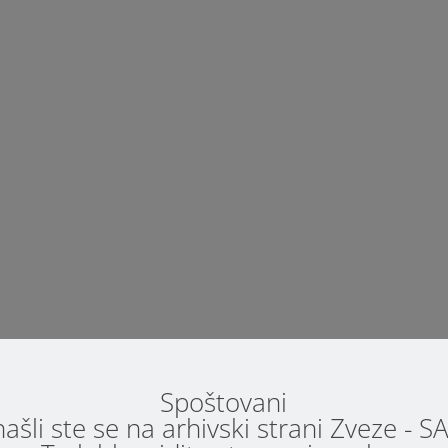
 ponovno vabi k sodelovanju v raziskavi o dostopnosti storitev za 
 ekipa: dr. Joyce Man, dr. Rosie Holt, dr. Amber Ruigrok, dr. Carrie
je na srečanje, ki je potekalo 15.9.2020, povabil različne predstavni
Spoštovani
 na Zvezi za avtizem Slovenije. Srečanja sta se udeležili...
ašli ste se na arhivski strani Zveze - 