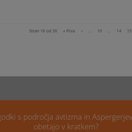
Stran 16 od 30
« Prva
«
...
10
...
14
15
godki s področja avtizma in Aspergerj
obetajo v kratkem?