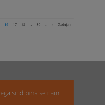
16
17
18
...
30
...
»
Zadnja »
evega sindroma se nam