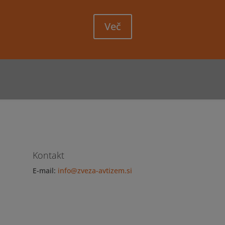
Več
Kontakt
E-mail:
info@zveza-avtizem.si