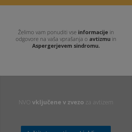
Želimo vam ponuditi vse
informacije
in
odgovore na vaša vprašanja o
avtizmu
in
Aspergerjevem sindromu.
NVO
vključene v zvezo
za avtizem