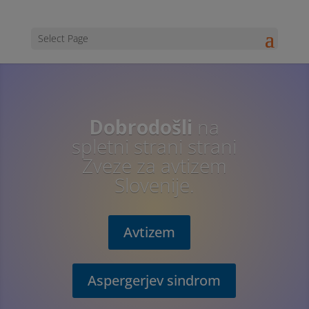
Select Page
Dobrodošli
na
spletni strani strani
Zveze za avtizem
Slovenije.
Avtizem
Aspergerjev sindrom