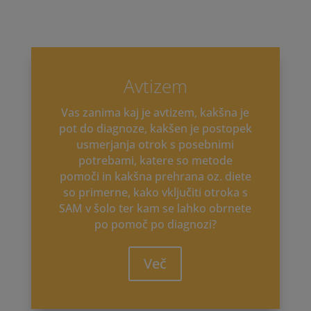
Avtizem
Vas zanima kaj je avtizem, kakšna je
pot do diagnoze, kakšen je postopek
usmerjanja otrok s posebnimi
potrebami, katere so metode
pomoči in kakšna prehrana oz. diete
so primerne, kako vključiti otroka s
SAM v šolo ter kam se lahko obrnete
po pomoč po diagnozi?
Več