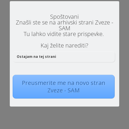
Spoštovani
Aktualno
Znašli ste se na arhivski strani Zveze -
SAM
Tu lahko vidite stare prispevke.
Kaj želite narediti?
Ostajam na tej strani
Preusmerite me na novo stran
Omizje »Zgodnja obravnava otrok s posebnimi
Zveze - SAM
potrebami« Poslanka SMC dr. Jasna Murgel
jeseni na okroglih mizah po regijskih središčih
skupaj s strokovnjaki in nevladnimi
organizacijami predstavlja predlog zakonske
rešitve za čim bolj kvalitetno zgodnjo
obravnavo otrok...