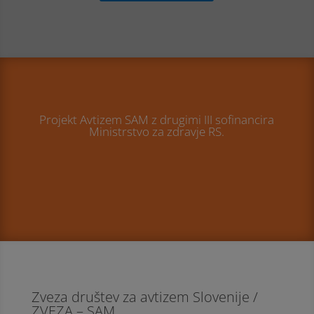
Projekt Avtizem SAM z drugimi III sofinancira
Ministrstvo za zdravje RS.
Zveza društev za avtizem Slovenije /
ZVEZA – SAM