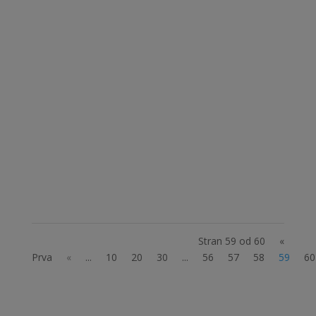
Fotografska razstava Perspektive avtorjev
skupine Vox alia Vljudno vas vabimo na
otvoritev fotografske razstave z naslovom
PERSPEKTIVE avtorjev skupine Vox alia –
članov Društva za pomoč odraslim osebam z
motnjo avtističnega spektra – Aspergerjev
sindrom. Kdaj in Kje...
Stran 59 od 60
«
Prva
«
...
10
20
30
...
56
57
58
59
60