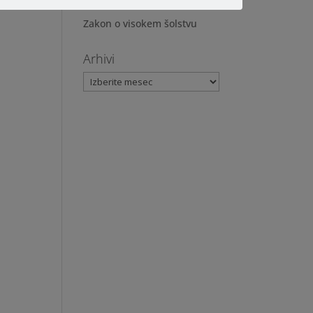
Zagovorništvo
Zakon o visokem šolstvu
Arhivi
Arhivi
u