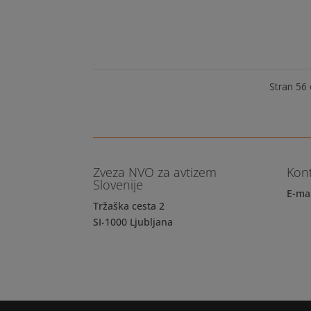
DNEVU AVTIZMA, ki je 2. aprila. Kdaj in kje K
nadstropje Vabilo na konferenco lahko najde
Stran 56
Zveza NVO za avtizem
Kon
Slovenije
E-ma
Tržaška cesta 2
SI-1000 Ljubljana