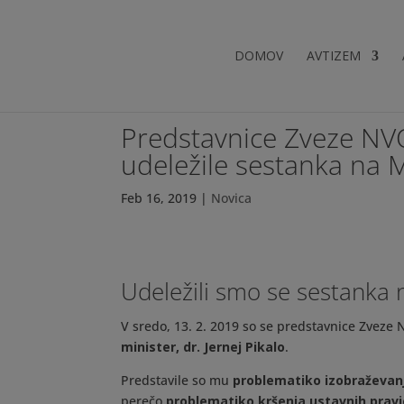
DOMOV
AVTIZEM
Predstavnice Zveze NVO
udeležile sestanka na 
Feb 16, 2019
|
Novica
Udeležili smo se sestanka 
V sredo, 13. 2. 2019 so se predstavnice Zveze
minister, dr. Jernej Pikalo
.
Predstavile so mu
problematiko izobraževanj
perečo
problematiko kršenja ustavnih prav