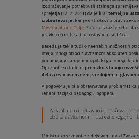
izobraževanje potrebovali stalnega spremljeva
sprejetja (12. 7. 2011) dalje
krši temeljne ust
izobraževanje
, kar je s strokovno pravno eks
Mestno občino Celje
. Zato so izrazile željo, d
pravico otrok iskati na ustavnem sodišču.
Beseda je tekla tudi o neenakih možnostih otr
imajo mnogi otroci z avtizmom absoluten poslu
jim omejuje sprejemni izpit, ki ga mnogi, klju
Opozorile so tudi na
prenizko stopnjo osvešč
delavcev v osnovnem, srednjem in glasben
V pogovoru je bila obravnavana problematika 
rehabilitacijski pedagogi, logopedi).
Za kvalitetno inkluzivno izobraževanje o
otroka z avtizmom in ustrezne vzgojno – 
Ministra so seznanile z dejstvom, da si Zveza