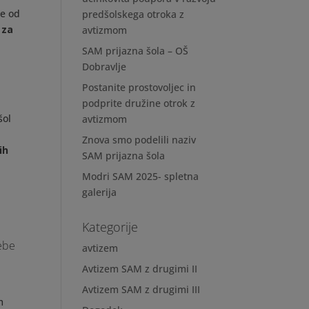
že od
predšolskega otroka z
 za
avtizmom
SAM prijazna šola – OŠ
Dobravlje
Postanite prostovoljec in
podprite družine otrok z
šol
avtizmom
Znova smo podelili naziv
ih
SAM prijazna šola
Modri SAM 2025- spletna
galerija
Kategorije
rebe
avtizem
Avtizem SAM z drugimi II
Avtizem SAM z drugimi III
m