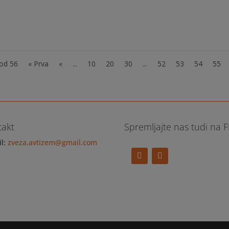
daj: 31. 3. 2016, ob 12h Kje: Savska cesta 3, 1000 Ljubljana, 4.
te tukaj....
 od 56
« Prva
«
...
10
20
30
...
52
53
54
55
takt
Spremljajte nas tudi na 
il:
zveza.avtizem@gmail.com