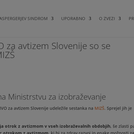
ASPERGERJEV SINDROM
UPORABNO
O ZVEZI
PR
 za avtizem Slovenije so se
MIZŠ
na Ministrstvu za izobraževanje
 NVO za avtizem Slovenije udeležile sestanka na
MIZŠ
. Sprejel jih je
a otrok z avtizmom v vseh izobraževalnih obdobjih
, še zlasti p
ic otrokom z avtizmom
, ki bi za zdrav razvoj in enake možnosti z