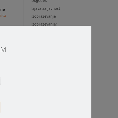
Dogodek
Izjava za javnost
čne
nica
izobraževanje
izobraževanje;
ji
Katis
Nasvet
SAM
Novica
poplava 2023
poslanica
atike
SAM prijazna šola;
SAM tržnica
e in
spanje
i, da
o o
svetovanje staršem;
video predavanje
VIS A VIS