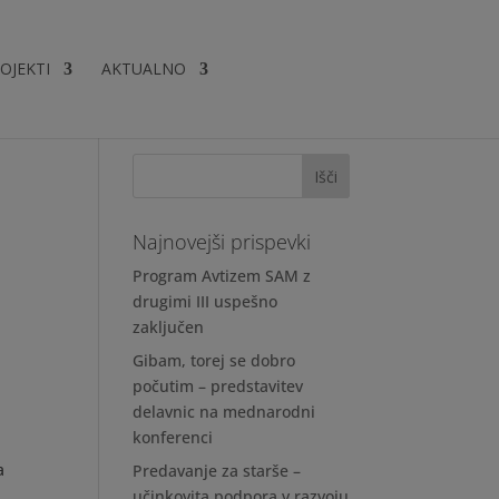
OJEKTI
AKTUALNO
Najnovejši prispevki
Program Avtizem SAM z
drugimi III uspešno
zaključen
Gibam, torej se dobro
počutim – predstavitev
delavnic na mednarodni
konferenci
a
Predavanje za starše –
a
učinkovita podpora v razvoju