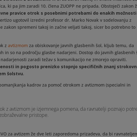
lca, ki pa jim zaradi 10. člena ZUOPP ne pripada. Obstoječi zakon 
avne pravice otrok s posebnimi potrebami do enakih možnosti
pertizo ugotovil izredni profesor dr. Marko Novak v sodelovanju z
a se zakon spremeni takoj in začne veljati takoj, sicer bo potrebno to
ok z
avtizmom
za obiskovanje javnih glasbenih šol, kljub temu, da
h in so na področju glasbe nadarjeni. Dostop do javnih glasbenih 
b nadarjenosti zaradi težav s komunikacijo ne zmorejo opraviti.
enosti in pogosto prenizko stopnjo specifičnih znanj strokovn
em šolstvu
.
pomanjkanja kadrov za pomoč otrokom z avtizmom (specialni in
trok z avtizmom je izjemnega pomena, da ravnatelji poznajo pot
izobraževalne pristope.
 NVO za avtizem že dve leti zaporedoma prizadeva, da bi ravnatelje