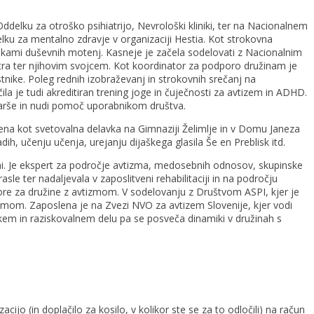
Oddelku za otroško psihiatrijo, Nevrološki kliniki, ter na Nacionalnem
delku za mentalno zdravje v organizaciji Hestia. Kot strokovna
likami duševnih motenj. Kasneje je začela sodelovati z Nacionalnim
ktra ter njihovim svojcem. Kot koordinator za podporo družinam je
stnike. Poleg rednih izobraževanj in strokovnih srečanj na
la je tudi akreditiran trening joge in čuječnosti za avtizem in ADHD.
tarše in nudi pomoč uporabnikom društva.
slena kot svetovalna delavka na Gimnaziji Želimlje in v Domu Janeza
 učenju učenja, urejanju dijaškega glasila Še en Preblisk itd.
udmi. Je ekspert za področje avtizma, medosebnih odnosov, skupinske
le ter nadaljevala v zaposlitveni rehabilitaciji in na področju
ore za družine z avtizmom. V sodelovanju z Društvom ASPI, kjer je
zmom. Zaposlena je na Zvezi NVO za avtizem Slovenije, kjer vodi
skem in raziskovalnem delu pa se posveča dinamiki v družinah s
zacijo (in doplačilo za kosilo, v kolikor ste se za to odločili) na račun