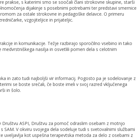
re prakse, s katerimi smo se soočali člani strokovne skupine, starši
polnomočenja dijakinje s posebnimi potrebami ter predstavi smernice
indromom za ostale strokovne in pedagoške delavce. O primeru
ničarke, vzgojiteljice in prijateljic.
rakcije in komunikacije. Težje razbirajo sporočilno vsebino in tako
ke medvrstniškega nasilja in osvetlili pomen dela s celotnim
 in zato tudi najboljši vir informacij. Pogosto pa je sodelovanje z
aterimi se boste srečali, če boste imeli v svoj razred vključenega
ši in šolo.
ena v Društvu ASPI, Društvu za pomoč odraslim osebam z motnjo
s SAM. V okviru svojega dela sodeluje tudi s svetovalnimi službami
ji že uveljavlja kot uspešna terapevtska metoda za delo z osebami z