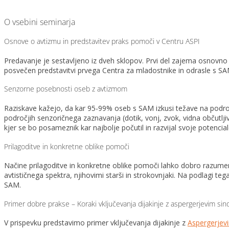
O vsebini seminarja
Osnove o avtizmu in predstavitev praks pomoči v Centru ASPI
Predavanje je sestavljeno iz dveh sklopov. Prvi del zajema osnovno p
posvečen predstavitvi prvega Centra za mladostnike in odrasle s SA
Senzorne posebnosti oseb z avtizmom
Raziskave kažejo, da kar 95-99% oseb s SAM izkusi težave na področj
področjih senzoričnega zaznavanja (dotik, vonj, zvok, vidna občutlji
kjer se bo posameznik kar najbolje počutil in razvijal svoje potencial
Prilagoditve in konkretne oblike pomoči
Načine prilagoditve in konkretne oblike pomoči lahko dobro razumem
avtističnega spektra, njihovimi starši in strokovnjaki. Na podlagi 
SAM.
Primer dobre prakse – Koraki vključevanja dijakinje z aspergerjevim s
V prispevku predstavimo primer vključevanja dijakinje z
Aspergerje