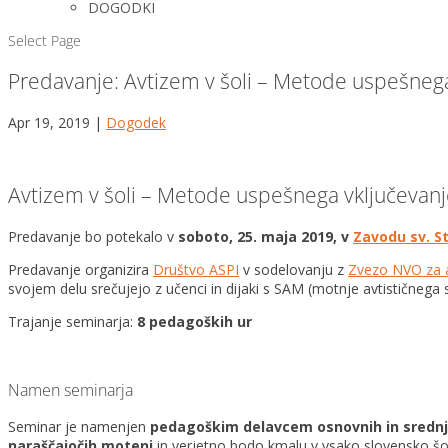
DOGODKI
Select Page
Predavanje: Avtizem v šoli – Metode uspešnega
Apr 19, 2019
|
Dogodek
Avtizem v šoli – Metode uspešnega vključevanj
Predavanje bo potekalo v
soboto, 25. maja 2019, v
Zavodu sv. S
Predavanje organizira
Društvo ASPI
v sodelovanju z
Zvezo NVO za a
svojem delu srečujejo z učenci in dijaki s SAM (motnje avtističnega 
Trajanje seminarja:
8 pedagoških ur
Namen seminarja
Seminar je namenjen
pedagoškim delavcem osnovnih in srednji
naraščajočih motenj
in verjetno bodo kmalu v vsako slovensko šol