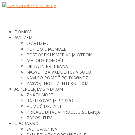
DOMOV
AVTIZEM
O AVTIZMU
POT DO DIAGNOZE
POSTOPEK USMERJANJA OTROK
METODE POMOČI
DIETA IN PREHRANA
NASVETI ZA VKLJUČITEV V ŠOLO
KAM PO POMOČ PO DIAGNOZI
ZASVOJENOST Z INTERNETOM
ASPERGERJEV SINDROM
ZNAČILNOSTI
RAZLIKOVANJE PO SPOLU
POMOČ DRUŽINI
PRILAGODITVE V PROCESU ŠOLANJA
ZAPOSLITEV
UPORABNO
SVETOVALNICA
SAM PRIJAZNE ORGANIZACIJE