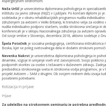
Aspergerjevim sindromom.
Neža Uršič
je univerzitetna diplomirana psihologinja in specializant
inštitutu za javno zdravje (NIJZ) v Ljubljani. Po končani diplomi jo 
sodelavka je v okviru rehabilitacijskih programov nudila individual
združenjem za avtizem v Veliki Britaniji, ki trenutno velja za vodi
nudila individualno podporo staršem, vodila strokovna srečanja in de
konferencah je v sklopu Nacionalnega združenja za avtizem opravila t
Od svoje vrnitve v Slovenijo, decembra 2018, aktivno sodeluje z 
Špela Potočnik
je socialna pedagoginja, certificirana inštruktori
Boska, kjer se poleg svetovalnega dela in dodatni strokovni pomoči
Nevenka Nakrst
je univerzitetna diplomirana psihologinja in psih
dinamike, vzgoje in urejanje vseh vrst zasvojenosti. Svojo poklicno p
podpornih storitev za osebe s težavami v duševnem zdravju. Zadnja 
predsednica strokovnega sveta in strokovna vodja programov, je v l
projekt Avtizem – SAM z drugimi. Ob svojem rednem delu izvaja tudi 
posebnimi potrebami.
Kotizacija in prijave
Prijave
Za udeležbo na strokovnem seminarju je potrebna predhodna p