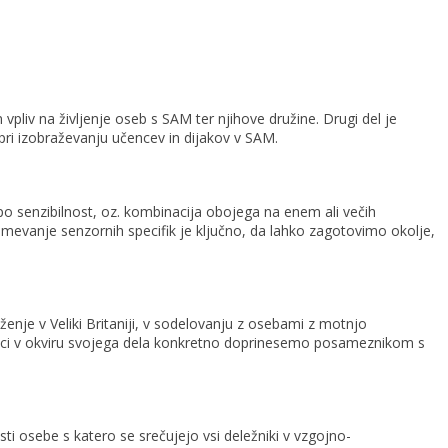
vpliv na življenje oseb s SAM ter njihove družine. Drugi del je
ri izobraževanju učencev in dijakov v SAM.
po senzibilnost, oz. kombinacija obojega na enem ali večih
zumevanje senzornih specifik je ključno, da lahko zagotovimo okolje,
nje v Veliki Britaniji, v sodelovanju z osebami z motnjo
elavci v okviru svojega dela konkretno doprinesemo posameznikom s
 osebe s katero se srečujejo vsi deležniki v vzgojno-