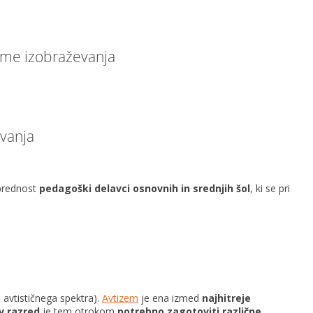
ame izobraževanja
evanja
o prednost
pedagoški delavci osnovnih in srednjih šol
, ki se pri
e avtističnega spektra).
Avtizem
je ena izmed
najhitreje
 v razred
je tem otrokom
potrebno zagotoviti različne