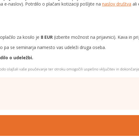
a e-naslov). Potrdilo o plačani kotizaciji pošljite na
naslov društva
ali
oplačilo za kosilo je
8 EUR
(izberite možnost na prijavnici). Kava in pr
hko pa se seminarja namesto vas udeleži druga oseba.
ilo o udeležbi.
bodo olajšali vaše poučevanje ter otroku omogočili uspešno vključitev in dokončanje