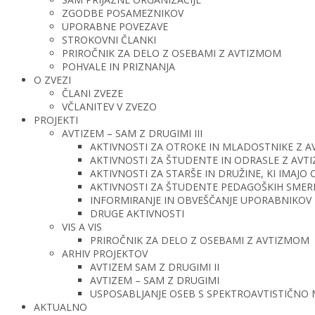
ZGODBE POSAMEZNIKOV
UPORABNE POVEZAVE
STROKOVNI ČLANKI
PRIROČNIK ZA DELO Z OSEBAMI Z AVTIZMOM
POHVALE IN PRIZNANJA
O ZVEZI
ČLANI ZVEZE
VČLANITEV V ZVEZO
PROJEKTI
AVTIZEM – SAM Z DRUGIMI III
AKTIVNOSTI ZA OTROKE IN MLADOSTNIKE Z 
AKTIVNOSTI ZA ŠTUDENTE IN ODRASLE Z AV
AKTIVNOSTI ZA STARŠE IN DRUŽINE, KI IMAJ
AKTIVNOSTI ZA ŠTUDENTE PEDAGOŠKIH SMERI 
INFORMIRANJE IN OBVEŠČANJE UPORABNIKOV 
DRUGE AKTIVNOSTI
VIS A VIS
PRIROČNIK ZA DELO Z OSEBAMI Z AVTIZMOM
ARHIV PROJEKTOV
AVTIZEM SAM Z DRUGIMI II
AVTIZEM – SAM Z DRUGIMI
USPOSABLJANJE OSEB S SPEKTROAVTISTIČNO
AKTUALNO