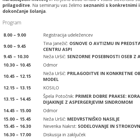
prilagoditve
. Na seminarju vas želimo
seznaniti s konkretnimi i
dokončanje šolanja
.
Program
8.00 – 9.00
Registracija udeležencev
Tina Janežič:
OSNOVE O AVTIZMU IN PREDSTA
9.00 – 9.45
CENTRU ASPI
9.45 – 10.30
Neža Uršič:
SENZORNE POSEBNOSTI OSEB Z
10.30 – 10.45
Odmor
Neža Uršič:
PRILAGODITVE IN KONKRETNE OB
10.45 – 12.15
MODEL
12.15 – 13.15
KOSILO
Špela Potočnik:
PRIMER DOBRE PRAKSE: KORA
13.15 – 14.45
DIJAKINJE Z ASPERGERJEVIM SINDROMOM
14.45 – 15.00
Odmor
15.00 – 15.45
Neža Uršič:
MEDVRSTNIŠKO NASILJE
15.45 – 16.30
Nevenka Nakrst:
SODELOVANJE IN STROKOVN
16.30 – 17.00
Diskusija in zaključek