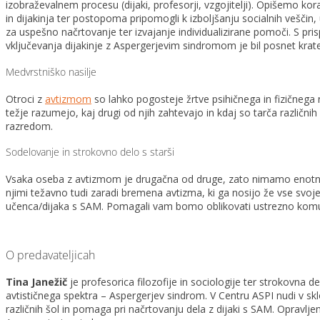
izobraževalnem procesu (dijaki, profesorji, vzgojitelji). Opišemo ko
in dijakinja ter postopoma pripomogli k izboljšanju socialnih vešč
za uspešno načrtovanje ter izvajanje individualizirane pomoči. S 
vključevanja dijakinje z Aspergerjevim sindromom je bil posnet kratek 
Medvrstniško nasilje
Otroci z
avtizmom
so lahko pogosteje žrtve psihičnega in fizičnega n
težje razumejo, kaj drugi od njih zahtevajo in kdaj so tarča različni
razredom.
Sodelovanje in strokovno delo s starši
Vsaka oseba z avtizmom je drugačna od druge, zato nimamo enotnega r
njimi težavno tudi zaradi bremena avtizma, ki ga nosijo že vse svoje ž
učenca/dijaka s SAM. Pomagali vam bomo oblikovati ustrezno komuni
O predavateljicah
Tina Janežič
je profesorica filozofije in sociologije ter strokovn
avtističnega spektra – Aspergerjev sindrom. V Centru ASPI nudi v sk
različnih šol in pomaga pri načrtovanju dela z dijaki s SAM. Opravlj