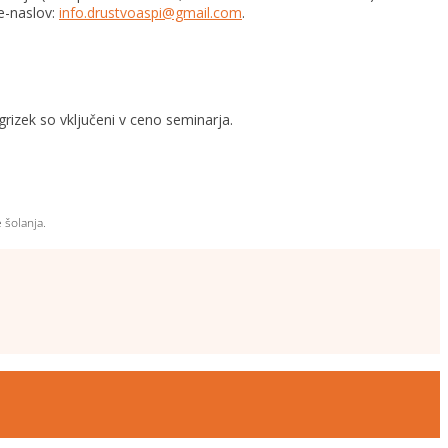
 e-naslov:
info.drustvoaspi@gmail.com
.
igrizek so vključeni v ceno seminarja.
 šolanja.