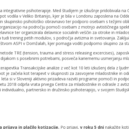
ka integrativne psihoterapije. Med študijem je izkušnje pridobivala na 
je pot vodila v Veliko Britanijo, kjer je bila v Londonu zaposlena na Od
no in skupinsko psihološko obravnavo ter podporo osebam s težjimi ob
lno organizacijo na področju pomoči osebam z motnjo avtističnega spe
lavnice ter organizirala delavnice socialnih veščin za otroke in mlado
udi trening petih modulov, s področja avtizma in svetovanja. Zaključi
Društvom ASPI v Domžalah, kjer pomaga voditi podporno skupino za s
ca metode TRE (tension, trauma and stress releasing excercises), zapo
 dijakom s posebnimi potrebami, posveča kariernemu usmerjanju mladih,
oterapevtka Transakcijske analize z več kot 10 leti izkušenj dela z lj
ot je začela kot terapevt v skupnosti za zasvojene mladostnike in odras
leta si v Sloveniji aktivno prizadeva razviti programe pomoči in podp
etu 2018 odprla vrata prvega Centra za mladostnike in odrasle z avti
individualno, partnersko in družinsko psihoterapijo, v svojem študij
rijava in plačilo kotizacije.
Po prijavi,
v roku 5 dni
nakažite koti