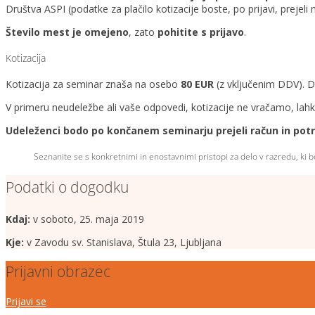
Društva ASPI (podatke za plačilo kotizacije boste, po prijavi, prejeli n
Število mest je omejeno
, zato
pohitite s prijavo
.
Kotizacija
Kotizacija za seminar znaša na osebo
80 EUR
(z vključenim DDV). D
V primeru neudeležbe ali vaše odpovedi, kotizacije ne vračamo, la
Udeleženci bodo po končanem seminarju prejeli račun in potrd
Seznanite se s konkretnimi in enostavnimi pristopi za delo v razredu, ki 
Podatki o dogodku
Kdaj:
v soboto, 25. maja 2019
Kje:
v Zavodu sv. Stanislava, Štula 23, Ljubljana
Prijavni obrazec
Prijavi se