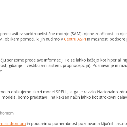
redstavitev spektroavtistične motnje (SAM), njene značilnosti in njen 
M, oblikam pomoči, ki jih nudimo v
Centru ASPI
in možnosti podpore p
u senzorne predelave informacij. Te se lahko kažejo kot hiper ali hi
vost, gibanje – vestibularni sistem, propriocepcija). Poznavanje in ra
e.
o in oblikujemo skozi model SPELL, ki ga je razvilo Nacionalno združe
tega modela, bomo predstavili, na kakšen način lahko kot strokovni d
indromom
vim sindromom
in poudarimo pomembnost poznavanja ključnih lastnosti