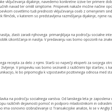
rake vključevanja dijakinje, navedemo konkretne izzive ter primere dob
in, učnih navad ter omilil simptome. Prispevek nakaže možne načine o
prispevkom osvetlimo tudi prednosti vključevanja oseb z omenjenim s
filmček, v katerem so predstavljena razmišljanja dijakinje, njene razred
asilja, zlasti zaradi njihovega primanjkljaja na področju socialne inte
h oblik izkoriščanja in nasilja. V predavanju vas bomo opozorili na zna
ecepta za delo z njimi. Starši so največji eksperti za svojega otroka
ivljenje. V prispevku vas bomo seznanili z različnimi tipi staršev, s k
kacijo, ki bo pripomogla k vzpostavitvi pozitivnega odnosa med star
a delavka na področju socialnega varstva. Od lanskega leta je zaposl
lopu različnih dejavnosti pomoč in podporo mladostnikom in odraslim 
eno ima osnovno izobraževanje iz Transakcijske analize, ki se v Angli