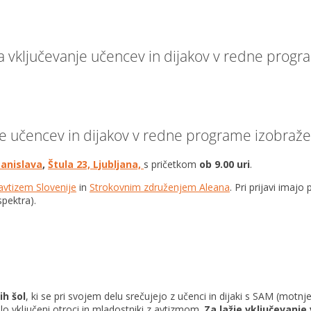
 vključevanje učencev in dijakov v redne progr
e učencev in dijakov v redne programe izobraž
tanislava
,
Štula 23, Ljubljana,
s pričetkom
ob 9.00 uri
.
vtizem Slovenije
in
Strokovnim združenjem Aleana
. Pri prijavi imaj
spektra).
h šol
, ki se pri svojem delu srečujejo z učenci in dijaki s SAM (motnj
o vključeni otroci in mladostniki z avtizmom.
Za
lažje vključevanje