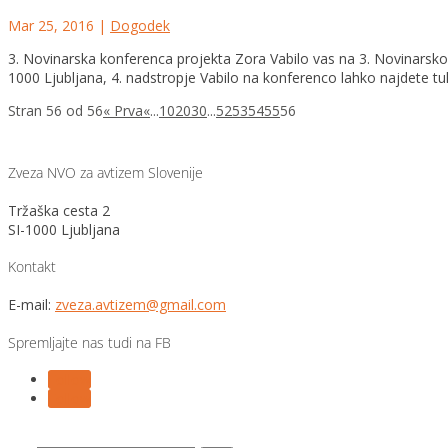
Mar 25, 2016
|
Dogodek
3. Novinarska konferenca projekta Zora Vabilo vas na 3. Novinarsko
1000 Ljubljana, 4. nadstropje Vabilo na konferenco lahko najdete tuka
Stran 56 od 56
« Prva
«
...
10
20
30
...
52
53
54
55
56
Zveza NVO za avtizem Slovenije
Tržaška cesta 2
SI-1000 Ljubljana
Kontakt
E-mail:
zveza.avtizem@gmail.com
Spremljajte nas tudi na FB
Follow
Follow