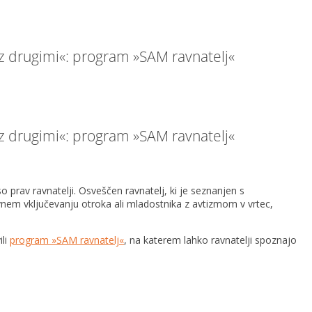
 z drugimi«: program »SAM ravnatelj«
 z drugimi«: program »SAM ravnatelj«
prav ravnatelji. Osveščen ravnatelj, ki je seznanjen s
vnem vključevanju otroka ali mladostnika z avtizmom v vrtec,
ili
program »SAM ravnatelj«
, na katerem lahko ravnatelji spoznajo