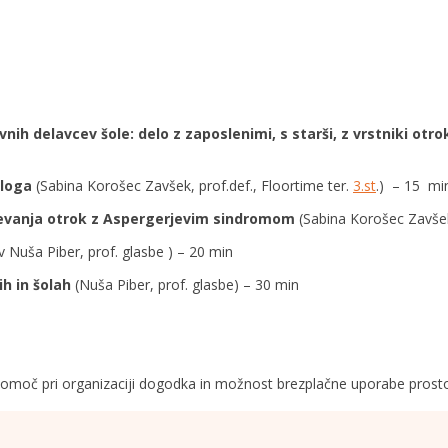
nih delavcev šole: delo z zaposlenimi, s starši, z vrstniki ot
vloga
(Sabina Korošec Zavšek, prof.def., Floortime ter.
3.st
.) – 15 mi
ževanja otrok z Aspergerjevim sindromom
(Sabina Korošec Zavšek,
v Nuša Piber, prof. glasbe ) – 20 min
ih in šolah
(Nuša Piber, prof. glasbe) – 30 min
omoč pri organizaciji dogodka in možnost brezplačne uporabe prost