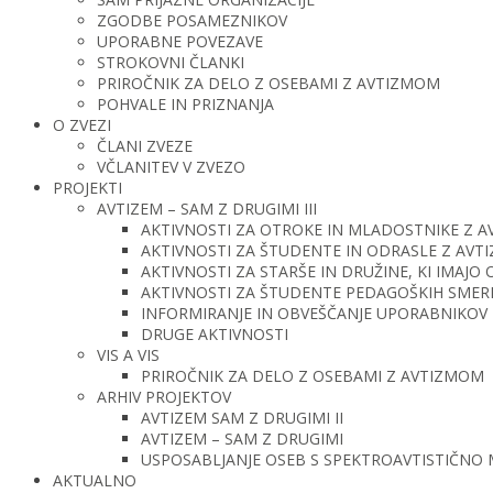
ZGODBE POSAMEZNIKOV
UPORABNE POVEZAVE
STROKOVNI ČLANKI
PRIROČNIK ZA DELO Z OSEBAMI Z AVTIZMOM
POHVALE IN PRIZNANJA
O ZVEZI
ČLANI ZVEZE
VČLANITEV V ZVEZO
PROJEKTI
AVTIZEM – SAM Z DRUGIMI III
AKTIVNOSTI ZA OTROKE IN MLADOSTNIKE Z 
AKTIVNOSTI ZA ŠTUDENTE IN ODRASLE Z AV
AKTIVNOSTI ZA STARŠE IN DRUŽINE, KI IMAJ
AKTIVNOSTI ZA ŠTUDENTE PEDAGOŠKIH SMERI 
INFORMIRANJE IN OBVEŠČANJE UPORABNIKOV 
DRUGE AKTIVNOSTI
VIS A VIS
PRIROČNIK ZA DELO Z OSEBAMI Z AVTIZMOM
ARHIV PROJEKTOV
AVTIZEM SAM Z DRUGIMI II
AVTIZEM – SAM Z DRUGIMI
USPOSABLJANJE OSEB S SPEKTROAVTISTIČNO
AKTUALNO