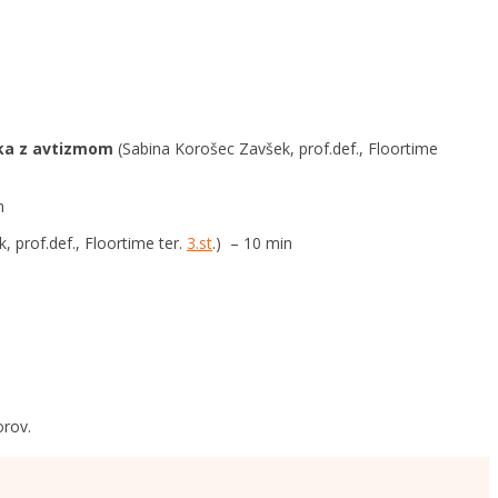
roka z avtizmom
(Sabina Korošec Zavšek, prof.def., Floortime
n
 prof.def., Floortime ter.
3.st
.) – 10 min
orov.