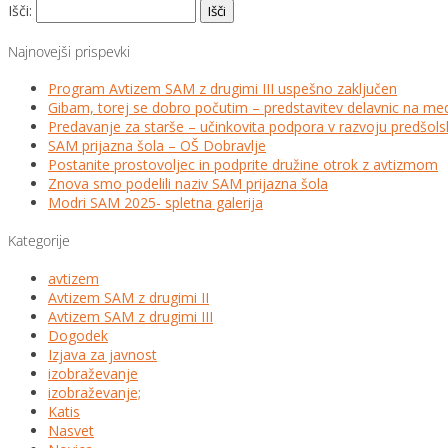
Išči:
Najnovejši prispevki
Program Avtizem SAM z drugimi III uspešno zaključen
Gibam, torej se dobro počutim – predstavitev delavnic na me
Predavanje za starše – učinkovita podpora v razvoju predšo
SAM prijazna šola – OŠ Dobravlje
Postanite prostovoljec in podprite družine otrok z avtizmom
Znova smo podelili naziv SAM prijazna šola
Modri SAM 2025- spletna galerija
Kategorije
avtizem
Avtizem SAM z drugimi II
Avtizem SAM z drugimi III
Dogodek
Izjava za javnost
izobraževanje
izobraževanje;
Katis
Nasvet