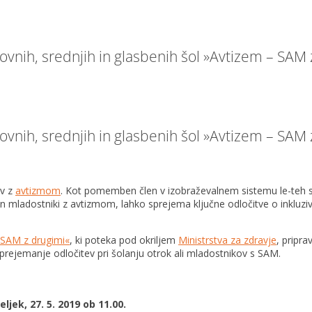
ovnih, srednjih in glasbenih šol »Avtizem – SAM
ovnih, srednjih in glasbenih šol »Avtizem – SAM
ov z
avtizmom
. Kot pomemben člen v izobraževalnem sistemu le-teh so 
n mladostniki z avtizmom, lahko sprejema ključne odločitve o inkluzi
 SAM z drugimi«
, ki poteka pod okriljem
Ministrstva za zdravje
, priprav
prejemanje odločitev pri šolanju otrok ali mladostnikov s SAM.
ljek, 27. 5. 2019 ob 11.00.