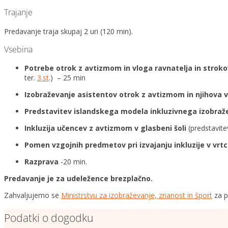
Trajanje
Predavanje traja skupaj 2 uri (120 min).
Vsebina
Potrebe otrok z avtizmom in vloga ravnatelja in strokov
ter.
3.st
.) – 25 min
Izobraževanje asistentov otrok z avtizmom in njihova 
Predstavitev islandskega modela inkluzivnega izobra
Inkluzija učencev z avtizmom v glasbeni šoli
(predstavite
Pomen vzgojnih predmetov pri izvajanju inkluzije v vrtc
Razprava
-20 min.
Predavanje je za udeležence brezplačno.
Zahvaljujemo se
Ministrstvu za izobraževanje, znanost in šport
za p
Podatki o dogodku