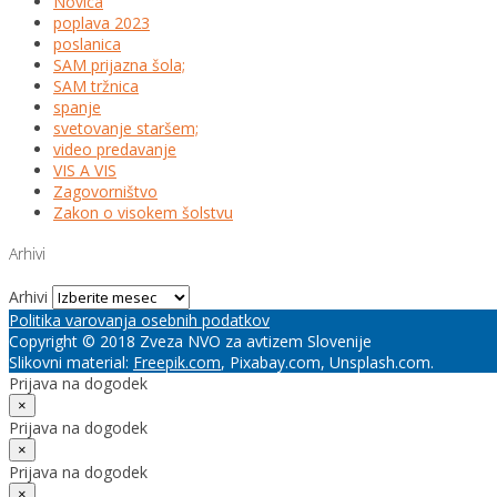
Novica
poplava 2023
poslanica
SAM prijazna šola;
SAM tržnica
spanje
svetovanje staršem;
video predavanje
VIS A VIS
Zagovorništvo
Zakon o visokem šolstvu
Arhivi
Arhivi
Politika varovanja osebnih podatkov
Copyright © 2018 Zveza NVO za avtizem Slovenije
Slikovni material:
Freepik.com
, Pixabay.com, Unsplash.com.
Prijava na dogodek
×
Prijava na dogodek
×
Prijava na dogodek
×