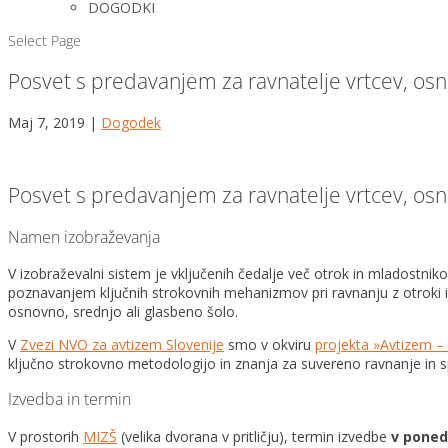
DOGODKI
Select Page
Posvet s predavanjem za ravnatelje vrtcev, osn
Maj 7, 2019
|
Dogodek
Posvet s predavanjem za ravnatelje vrtcev, osn
Namen izobraževanja
V izobraževalni sistem je vključenih čedalje več otrok in mladostnik
poznavanjem ključnih strokovnih mehanizmov pri ravnanju z otroki i
osnovno, srednjo ali glasbeno šolo.
V
Zvezi NVO za avtizem Slovenije
smo v okviru
projekta »Avtizem –
ključno strokovno metodologijo in znanja za suvereno ravnanje in s
Izvedba in termin
V prostorih
MIZŠ
(velika dvorana v pritličju), termin izvedbe
v ponede