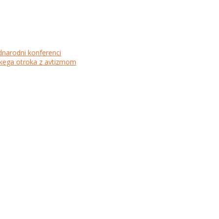
dnarodni konferenci
lskega otroka z avtizmom