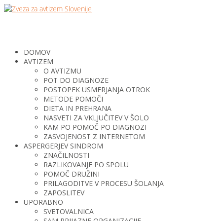
DOMOV
AVTIZEM
O AVTIZMU
POT DO DIAGNOZE
POSTOPEK USMERJANJA OTROK
METODE POMOČI
DIETA IN PREHRANA
NASVETI ZA VKLJUČITEV V ŠOLO
KAM PO POMOČ PO DIAGNOZI
ZASVOJENOST Z INTERNETOM
ASPERGERJEV SINDROM
ZNAČILNOSTI
RAZLIKOVANJE PO SPOLU
POMOČ DRUŽINI
PRILAGODITVE V PROCESU ŠOLANJA
ZAPOSLITEV
UPORABNO
SVETOVALNICA
SAM PRIJAZNE ORGANIZACIJE