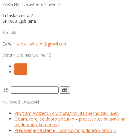
Zveza NVO za avtizem Slovenije
Tržaška cesta 2
SI-1000 Ljubljana
Kontakt
E-mail:
zveza.avtizem@gmail.com
Spremljajte nas tudi na FB
Follow
Follow
Išči:
Najnovejši prispevki
Program Avtizem SAM z drugimi III uspešno zaključen
Gibam, torej se dobro počutim – predstavitev delavnic na
mednarodni konferenci
Predavanje za starše – učinkovita podpora v razvoju