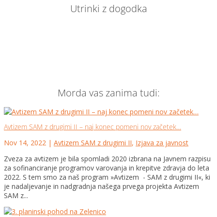
Utrinki z dogodka
Morda vas zanima tudi:
Avtizem SAM z drugimi II – naj konec pomeni nov začetek…
Nov 14, 2022
|
Avtizem SAM z drugimi II
,
Izjava za javnost
Zveza za avtizem je bila spomladi 2020 izbrana na Javnem razpisu
za sofinanciranje programov varovanja in krepitve zdravja do leta
2022. S tem smo za naš program »Avtizem - SAM z drugimi II«, ki
je nadaljevanje in nadgradnja našega prvega projekta Avtizem
SAM z...