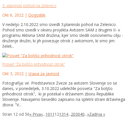
3. planinski pohod na Zelenico
Okt 6, 2022
|
Dogodek
V nedeljo 2.10.2022 smo izvedli 3.planinski pohod na Zelenico.
Pohod smo izvedli v okviru projekta Avtizem SAM z drugimi II- v
programu Aktivna SAM družina, kjer smo sledili osnovnemu cilju -
druženje družin, ki jih povezuje otrok z avtizmom, ki smo jim
želeli...
Posvet “Za boljšo prihodnost otrok”
Okt 3, 2022
|
Izjava za javnost
Fotografija: vir. Predstavnice Zveze za avtizem Slovenije so se
danes, v ponedeljek, 3.10.2022 udeležile posveta "Za boljšo
prihodnost otrok", ki je potekal v državnem zboru Republike
Slovenije. Navajamo besedilo zapisano na spletni strani državnega
zbora: "V...
Stran 12 od 56
« Prva
«
...
10
11
12
13
14
...
20
30
40
...
»
Zadnja »