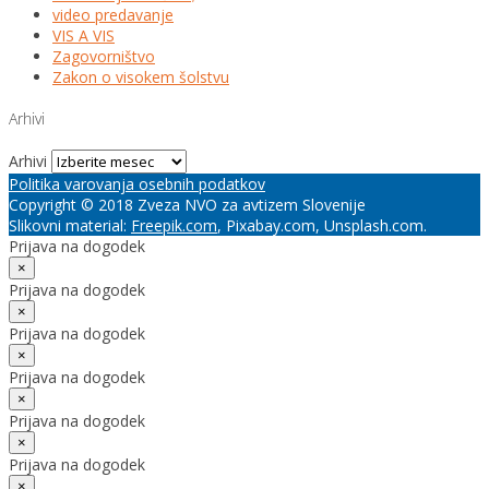
video predavanje
VIS A VIS
Zagovorništvo
Zakon o visokem šolstvu
Arhivi
Arhivi
Politika varovanja osebnih podatkov
Copyright © 2018 Zveza NVO za avtizem Slovenije
Slikovni material:
Freepik.com
, Pixabay.com, Unsplash.com.
Prijava na dogodek
×
Prijava na dogodek
×
Prijava na dogodek
×
Prijava na dogodek
×
Prijava na dogodek
×
Prijava na dogodek
×