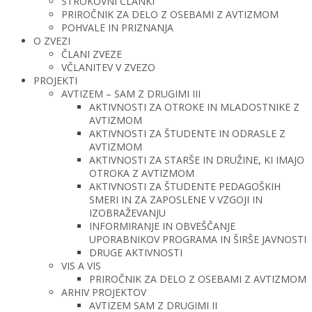
STROKOVNI ČLANKI
PRIROČNIK ZA DELO Z OSEBAMI Z AVTIZMOM
POHVALE IN PRIZNANJA
O ZVEZI
ČLANI ZVEZE
VČLANITEV V ZVEZO
PROJEKTI
AVTIZEM – SAM Z DRUGIMI III
AKTIVNOSTI ZA OTROKE IN MLADOSTNIKE Z
AVTIZMOM
AKTIVNOSTI ZA ŠTUDENTE IN ODRASLE Z
AVTIZMOM
AKTIVNOSTI ZA STARŠE IN DRUŽINE, KI IMAJO
OTROKA Z AVTIZMOM
AKTIVNOSTI ZA ŠTUDENTE PEDAGOŠKIH
SMERI IN ZA ZAPOSLENE V VZGOJI IN
IZOBRAŽEVANJU
INFORMIRANJE IN OBVEŠČANJE
UPORABNIKOV PROGRAMA IN ŠIRŠE JAVNOSTI
DRUGE AKTIVNOSTI
VIS A VIS
PRIROČNIK ZA DELO Z OSEBAMI Z AVTIZMOM
ARHIV PROJEKTOV
AVTIZEM SAM Z DRUGIMI II