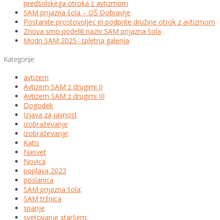
predšolskega otroka z avtizmom
SAM prijazna šola – OŠ Dobravlje
Postanite prostovoljec in podprite družine otrok z avtizmom
Znova smo podelili naziv SAM prijazna šola
Modri SAM 2025- spletna galerija
Kategorije
avtizem
Avtizem SAM z drugimi II
Avtizem SAM z drugimi III
Dogodek
Izjava za javnost
izobraževanje
izobraževanje;
Katis
Nasvet
Novica
poplava 2023
poslanica
SAM prijazna šola;
SAM tržnica
spanje
svetovanje staršem;