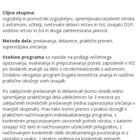
Ciljna skupina:
vzgojitelji in pomočniki vzgojiteljev, spremljevalci/asistenti otroka
z avtizmom, učitelji, svetovalni delavci vrtcev in šol, izvajalci DSP,
vodstvo vrtcev in šol in druga zainteresirana javnost.
Metode dela:
predavanja, delavnice, praktični primeri,
supervizijska srečanja.
Vsebine programa
so nastale na podlagi večletnega
opazovanja, evalviranja in prepoznavanja potreb zaposlenih v VIZ
po dodatnih znanjih za delo z otroki/mladostniki z avtizmom.
Dodatno obogatijo program bogata teoretična znanja in različne
praktične izkušnje vseh izvajalk.
Po zaključenih predavanjih in delavnicah bomo izvedli redno
spremljanje praktičnega dela udeležencev še 3 mesece po
zaključenih teoretičnih predavanjih (redna supervizijska srečanja v
manjših skupinah). Prav tako bomo prenos v prakso dosegli s
praktičnim načrtovanjem individualiziranega programa, s
konkretnim prepoznavanjem senzornih potreb otroka, s katerim
izvajajo VIZ delo in načrtovanjem učinkovitih prilagoditev, z
načrtovanjem konkretnih oblik strukturiranega poučevanja in z
uporabo v praksi, z analizo vedenja na konkretnih primerih.