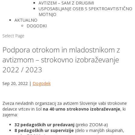
AVTIZEM – SAM Z DRUGIMI
USPOSABLJANJE OSEB S SPEKTROAVTISTIČNO
MOTNJO
AKTUALNO
DOGODKI
Select Page
Podpora otrokom in mladostnikom z
avtizmom – strokovno izobraževanje
2022 / 2023
Sep 20, 2022
|
Dogodek
Zveza nevladnih organizacij za avtizem Slovenije vabi strokovne
delavce vrtcev in šol
na 40 urno strokovno izobraževanje
, ki
zajema:
32 pedagoških ur predavanj
(preko ZOOM-a)
8 pedagoških ur supervizije
(delo v manjših skupinah,