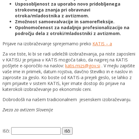
Usposobljenost za uporabo novo pridobljenega
strokovnega znanja pri obravnavi
otroka/mladostnika z avtizmom.
Zmožnost samoevalvacije in samorefleksije.
Opolnomočenost za nadaljnjo profesionalizacijo na
področju dela z otroki/mladostniki z avtizmom.
Prijave na izobraževanje sprejemamo preko
KATIS – a
Za vse tiste, ki bi se radi udeležili izobraževanja, pa niste zaposleni
v KATISU je prijava v KATIS mogoča tako, da najprej na KATIS
pošljete e-sporočilo na naslov:
katis.mizs@gov.si
. V mejlu zapišite
vaše ime in priimek, datum rojstva, davčno številko in e naslov in
zaprosite za geslo. Ko boste od KATIS-a prejeli geslo, se lahko z
njim prijavite v sistem KATIS, kjer imate dostop do prijave na
katerokoli izobraževanje po ekonomski ceni.
Dobrodošli na našem tradicionalnem jesenskem izobraževanju.
Zveza za avtizem Slovenije
Išči: