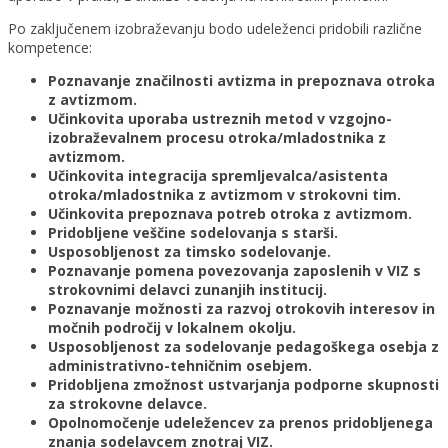
Po zaključenem izobraževanju bodo udeleženci pridobili različne
kompetence:
Poznavanje značilnosti avtizma in prepoznava otroka
z avtizmom.
Učinkovita uporaba ustreznih metod v vzgojno-
izobraževalnem procesu otroka/mladostnika z
avtizmom.
Učinkovita integracija spremljevalca/asistenta
otroka/mladostnika z avtizmom v strokovni tim.
Učinkovita prepoznava potreb otroka z avtizmom.
Pridobljene veščine sodelovanja s starši.
Usposobljenost za timsko sodelovanje.
Poznavanje pomena povezovanja zaposlenih v VIZ s
strokovnimi delavci zunanjih institucij.
Poznavanje možnosti za razvoj otrokovih interesov in
močnih področij v lokalnem okolju.
Usposobljenost za sodelovanje pedagoškega osebja z
administrativno-tehničnim osebjem.
Pridobljena zmožnost ustvarjanja podporne skupnosti
za strokovne delavce.
Opolnomočenje udeležencev za prenos pridobljenega
znanja sodelavcem znotraj VIZ.