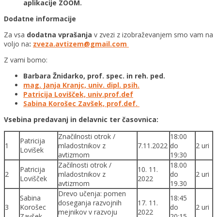
aplikacije ZOOM.
Dodatne informacije
Za vsa
dodatna vprašanja
v zvezi z izobraževanjem smo vam na
voljo na
:
zveza.avtizem@gmail.com
Z vami bomo:
Barbara Žnidarko, prof. spec. in reh. ped.
mag. Janja Kranjc, univ. dipl. psih.
Patricija Lovišček, univ.prof.def
Sabina Korošec Zavšek, prof.def.
Vsebina predavanj in delavnic ter časovnica:
Značilnosti otrok /
18:00
Patricija
1
mladostnikov z
7.11.2022
do
2 uri
Lovišek
avtizmom
19:30
Začilnosti otrok /
18.00
Patricija
10. 11.
2
mladostnikov z
do
2 uri
Lovišček
2022
avtizmom
19.30
Drevo učenja: pomen
Sabina
18:45
doseganja razvojnih
17. 11.
3
Korošec
do
2 uri
mejnikov v razvoju
2022
Zavšek
20:15