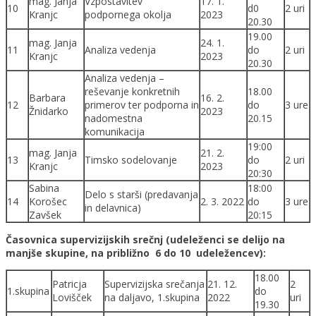
mag. Janja
Vzpostavitev
17. 1.
10
d0
2 uri
Kranjc
podpornega okolja
2023
20.30
19.00
mag. Janja
24. 1.
11
Analiza vedenja
do
2 uri
Kranjc
2023
20.30
Analiza vedenja –
reševanje konkretnih
18.00
Barbara
16. 2.
12
primerov ter podporna in
do
3 ure
Žnidarko
2023
nadomestna
20.15
komunikacija
19:00
mag. Janja
21. 2.
13
Timsko sodelovanje
do
2 uri
Kranjc
2023
20:30
Sabina
18:00
Delo s starši (predavanja
14
Korošec
2. 3. 2022
do
3 ure
in delavnica)
Zavšek
20:15
Časovnica supervizijskih srečnj (udeleženci se delijo na
manjše skupine, na približno 6 do 10 udeležencev):
18.00
Patricja
Supervizijska srečanja
21. 12.
2
1.skupina
do
Lovišček
na daljavo, 1.skupina
2022
uri
19.30