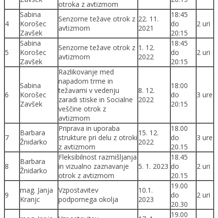
otroka z avtizmom
Sabina
18:45
Senzorne težave otrok z
22. 11.
4
Korošec
do
2 uri
avtizmom
2021
Zavšek
20:15
Sabina
18:45
Senzorne težave otrok z
1. 12.
5
Korošec
do
2 uri
avtizmom
2022
Zavšek
20:15
Razlikovanje med
napadom trme in
Sabina
18:00
težavami v vedenju
8. 12.
6
Korošec
do
3 ure
zaradi stiske in Socialne
2022
Zavšek
20:15
veščine otrok z
avtizmom
Priprava in uporaba
18.00
Barbara
15. 12.
7
strukture pri delu z otroki
do
3 ure
Žnidarko
2022
z avtizmom
20.15
Fleksibilnost razmišljanja
18.45
Barbara
8
in vizualno zaznavanje
5. 1. 2023
do
2 uri
Žnidarko
otrok z avtizmom
20.15
19.00
mag. Janja
Vzpostavitev
10.1.
9
do
2 uri
Kranjc
podpornega okolja
2023
20.30
19.00