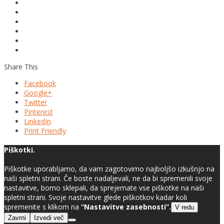
Share This
Facebook
Google+
Twitter
Pinterest
LinkedIn
Print Friendly
Piškotki.
Piškotke uporabljamo, da vam zagotovimo najboljšo izkušnjo na
naši spletni strani. Če boste nadaljevali, ne da bi spremenili svoje
nastavitve, bomo sklepali, da sprejemate vse piškotke na naši
spletni strani. Svoje nastavitve glede piškotkov kadar koli
spremenite s klikom na
“Nastavitve zasebnosti”.
V redu
Zavrni
Izvedi več