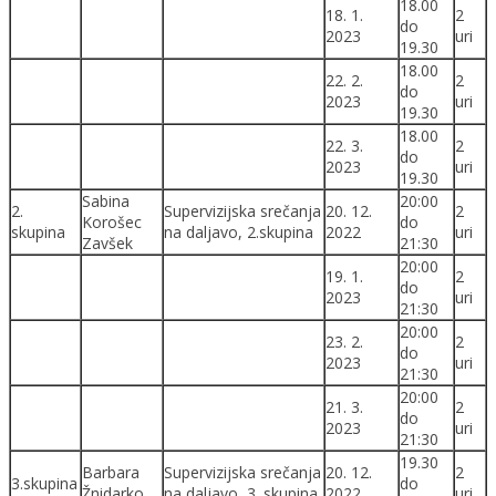
18.00
18. 1.
2
do
2023
uri
19.30
18.00
22. 2.
2
do
2023
uri
19.30
18.00
22. 3.
2
do
2023
uri
19.30
Sabina
20:00
2.
Supervizijska srečanja
20. 12.
2
Korošec
do
skupina
na daljavo, 2.skupina
2022
uri
Zavšek
21:30
20:00
19. 1.
2
do
2023
uri
21:30
20:00
23. 2.
2
do
2023
uri
21:30
20:00
21. 3.
2
do
2023
uri
21:30
19.30
Barbara
Supervizijska srečanja
20. 12.
2
3.skupina
do
Žnidarko
na daljavo, 3. skupina
2022
uri