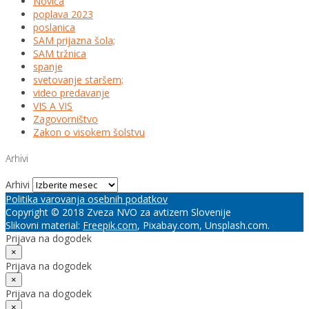
Novica
poplava 2023
poslanica
SAM prijazna šola;
SAM tržnica
spanje
svetovanje staršem;
video predavanje
VIS A VIS
Zagovorništvo
Zakon o visokem šolstvu
Arhivi
Arhivi
Politika varovanja osebnih podatkov
Copyright © 2018 Zveza NVO za avtizem Slovenije
Slikovni material:
Freepik.com
, Pixabay.com, Unsplash.com.
Prijava na dogodek
×
Prijava na dogodek
×
Prijava na dogodek
×