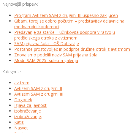
Najnovejši prispevki
Program Avtizem SAM z drugimi III uspešno zaključen
Gibam, torej se dobro počutim – predstavitev delavnic na
mednarodni konferenci
Predavanje za starše – učinkovita podpora v razvoju
predšolskega otroka z avtizmom
SAM prijazna šola – OŠ Dobravlje
Postanite prostovoljec in podprite družine otrok z avtizmom
Znova smo podelili naziv SAM prijazna šola
Modri SAM 2025- spletna galerija
Kategorije
avtizem
Avtizem SAM z drugimi II
Avtizem SAM z drugimi III
Dogodek
Izjava za javnost
izobraževanje
izobraževanje;
Katis
Nasvet