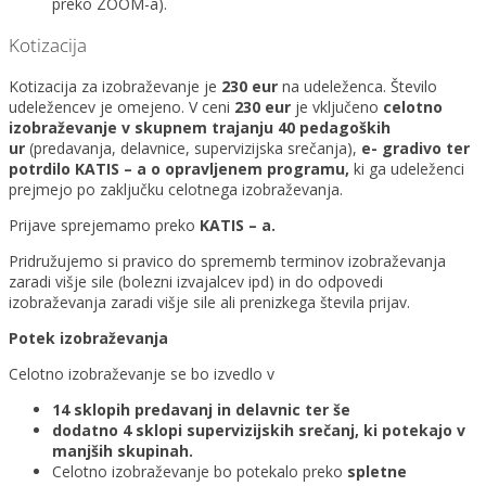
preko ZOOM-a).
Kotizacija
Kotizacija za izobraževanje je
230 eur
na udeleženca. Število
udeležencev je omejeno. V ceni
230 eur
je vključeno
celotno
izobraževanje v skupnem trajanju 40 pedagoških
ur
(predavanja, delavnice, supervizijska srečanja),
e- gradivo ter
potrdilo KATIS – a o opravljenem programu,
ki ga udeleženci
prejmejo po zaključku celotnega izobraževanja.
Prijave sprejemamo preko
KATIS – a.
Pridružujemo si pravico do sprememb terminov izobraževanja
zaradi višje sile (bolezni izvajalcev ipd) in do odpovedi
izobraževanja zaradi višje sile ali prenizkega števila prijav.
Potek izobraževanja
Celotno izobraževanje se bo izvedlo v
14 sklopih predavanj in delavnic ter še
dodatno 4 sklopi supervi
zijskih srečanj, ki potekajo v
manjših skupinah.
Celotno izobraževanje bo potekalo preko
spletne