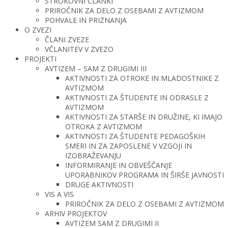
STROKOVNI ČLANKI
PRIROČNIK ZA DELO Z OSEBAMI Z AVTIZMOM
POHVALE IN PRIZNANJA
O ZVEZI
ČLANI ZVEZE
VČLANITEV V ZVEZO
PROJEKTI
AVTIZEM – SAM Z DRUGIMI III
AKTIVNOSTI ZA OTROKE IN MLADOSTNIKE Z
AVTIZMOM
AKTIVNOSTI ZA ŠTUDENTE IN ODRASLE Z
AVTIZMOM
AKTIVNOSTI ZA STARŠE IN DRUŽINE, KI IMAJO
OTROKA Z AVTIZMOM
AKTIVNOSTI ZA ŠTUDENTE PEDAGOŠKIH
SMERI IN ZA ZAPOSLENE V VZGOJI IN
IZOBRAŽEVANJU
INFORMIRANJE IN OBVEŠČANJE
UPORABNIKOV PROGRAMA IN ŠIRŠE JAVNOSTI
DRUGE AKTIVNOSTI
VIS A VIS
PRIROČNIK ZA DELO Z OSEBAMI Z AVTIZMOM
ARHIV PROJEKTOV
AVTIZEM SAM Z DRUGIMI II