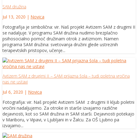
SAM družina
Jul 13, 2020
|
Novica
Fotografija je simbolična: vir. Naš projekt Avtizem SAM z drugimi II
se nadaljuje. V programu SAM družina nudimo brezplačno
psihosocialno pomoč družinam otrok z avtizmom. Namen
programa SAM družina: svetovanja družini glede ustreznih
terapevtskih pristopov, učenje...
Avtizem SAM z drugimi II – SAM prijazna šola – tudi poletna vročina
nas ne ustavi
Jul 6, 2020
|
Novica
Fotografija: vir. Naš projekt Avtizem SAM z drugimi II kljub poletni
vročini nadaljujemo. Za otroke in starše izvajamo različne
dejavnosti, kot so SAM družina in SAM starši. Dejavnosti potekajo
v Mariboru, v Vipavi, v Ljubljani in v Žalcu. Za OŠ Ljubno pa
izvajamo...