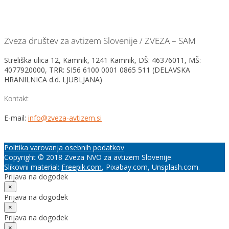
Zveza društev za avtizem Slovenije / ZVEZA – SAM
Streliška ulica 12, Kamnik, 1241 Kamnik, DŠ: 46376011, MŠ:
4077920000, TRR: SI56 6100 0001 0865 511 (DELAVSKA
HRANILNICA d.d. LJUBLJANA)
Kontakt
E-mail:
info@zveza-avtizem.si
Politika varovanja osebnih podatkov
Copyright © 2018 Zveza NVO za avtizem Slovenije
Slikovni material:
Freepik.com
, Pixabay.com, Unsplash.com.
Prijava na dogodek
×
Prijava na dogodek
×
Prijava na dogodek
×