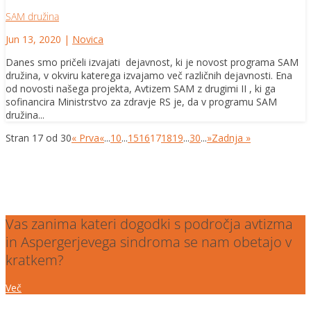
SAM družina
Jun 13, 2020
|
Novica
Danes smo pričeli izvajati dejavnost, ki je novost programa SAM
družina, v okviru katerega izvajamo več različnih dejavnosti. Ena
od novosti našega projekta, Avtizem SAM z drugimi II , ki ga
sofinancira Ministrstvo za zdravje RS je, da v programu SAM
družina...
Stran 17 od 30
« Prva
«
...
10
...
15
16
17
18
19
...
30
...
»
Zadnja »
Vas zanima kateri dogodki s področja avtizma
in Aspergerjevega sindroma se nam obetajo v
kratkem?
Več