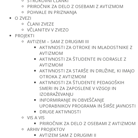
STROKOVNI ČLANKI
PRIROČNIK ZA DELO Z OSEBAMI Z AVTIZMOM
POHVALE IN PRIZNANJA
O ZVEZI
ČLANI ZVEZE
VČLANITEV V ZVEZO
PROJEKTI
AVTIZEM – SAM Z DRUGIMI III
AKTIVNOSTI ZA OTROKE IN MLADOSTNIKE Z
AVTIZMOM
AKTIVNOSTI ZA ŠTUDENTE IN ODRASLE Z
AVTIZMOM
AKTIVNOSTI ZA STARŠE IN DRUŽINE, KI IMAJO
OTROKA Z AVTIZMOM
AKTIVNOSTI ZA ŠTUDENTE PEDAGOŠKIH
SMERI IN ZA ZAPOSLENE V VZGOJI IN
IZOBRAŽEVANJU
INFORMIRANJE IN OBVEŠČANJE
UPORABNIKOV PROGRAMA IN ŠIRŠE JAVNOSTI
DRUGE AKTIVNOSTI
VIS A VIS
PRIROČNIK ZA DELO Z OSEBAMI Z AVTIZMOM
ARHIV PROJEKTOV
AVTIZEM SAM Z DRUGIMI II