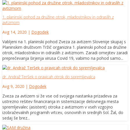
1. planinski pohod za družine otrok, mladostnikov in odraslih z
avtizmom
Avg 14, 2020
|
Dogodek
Vabljeni na 1. planinski pohod Zveza za avtizem Slovenije skupaj s
Planinskim društvom Tržič organizira 1. planinski pohod za družine
otrok, mladostnikov in odraslih z avtizmom. Zaradi omejitev zaradi
preprečevanja širjenja virusa Covid 19, vabimo na pohod samo...
dr. Andraž Teršek o pravicah otrok do spremljevalca
Avg 9, 2020
|
Dogodek
Zveza za avtizem si že vse od svojega nastanka prizadeva za
ustrezno rešitev financiranja in sistemizacije delovnega mesta
spremljevalec (asistent) otroka z avtizmom v vseh vzgojno
izobraževalnih programih vrtcev, osnovnih in srednjih šol. Žal, do
sedaj še brez...