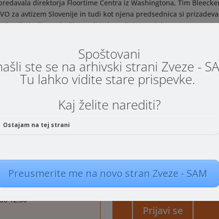
a predavala direktorja Floortime Centra iz Washingtona, Tim Bleecke
VO za avtizem Slovenije in tudi kot njena predsednica si prizadeva
 njihovih družin v družbi. Vodi in koordinira projekt Avtizem SAM z
kovni center VSI na OŠ Glazija v Celju, v okviru katerega tudi izvaja
 s posebnimi potrebami. Reference s predavanj si preberite
tukaj
.
Spoštovani
ašli ste se na arhivski strani Zveze - 
Tu lahko vidite stare prispevke.
posleni predavatelji srednjih šol. Obvezna je predhodna
z. najdlje do 27. 8. 2020)
.
Kaj želite narediti?
o virtualno.
Ostajam na tej strani
Preusmerite me na novo stran Zveze - SAM
Prijavni obrazec
 do 12:00
Prijavi se