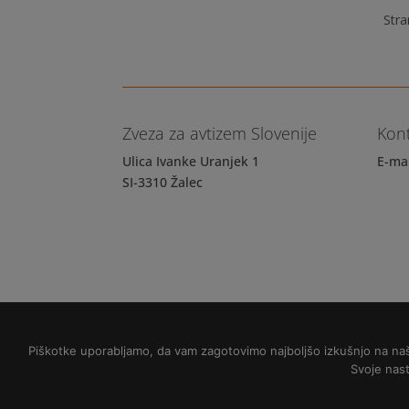
Stra
Zveza za avtizem Slovenije
Kon
Ulica Ivanke Uranjek 1
E-ma
SI-3310 Žalec
Politika varovanja osebnih podatkov
Piškotke uporabljamo, da vam zagotovimo najboljšo izkušnjo na naši 
Svoje nast
Copyright © 2018 Zveza NVO za avtizem Sloven
Slikovni material:
Freepik.com
, Pixabay.com,