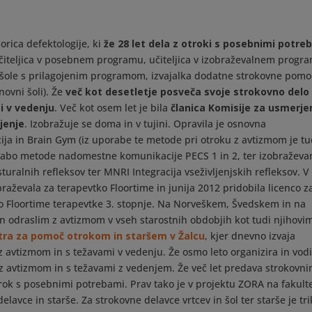
orica defektologije, ki
že 28 let dela z otroki s posebnimi potre
čiteljica v posebnem programu, učiteljica v izobraževalnem progr
 šole s prilagojenim programom, izvajalka dodatne strokovne pomo
ovni šoli). Že
več kot desetletje posveča svoje strokovno delo
i v vedenju
. Več kot osem let je bila
članica Komisije za usmerje
jenje
. Izobražuje se doma in v tujini. Opravila je osnovna
ija in Brain Gym (iz uporabe te metode pri otroku z avtizmom je tu
orabo metode nadomestne komunikacije PECS 1 in 2, ter izobraževa
uralnih refleksov ter MNRI Integracija vseživljenjskih refleksov. V
aževala za terapevtko Floortime in junija 2012 pridobila licenco z
co Floortime terapevtke 3. stopnje. Na Norveškem, Švedskem in na
in odraslim z avtizmom v vseh starostnih obdobjih kot tudi njihovi
ra za pomoč otrokom in staršem v Žalcu
, kjer dnevno izvaja
 z avtizmom in s težavami v vedenju. Že osmo leto organizira in vod
 z avtizmom in s težavami z vedenjem. Že več let predava strokovn
rok s posebnimi potrebami. Prav tako je v projektu ZORA na fakulte
vce in starše. Za strokovne delavce vrtcev in šol ter starše je tri