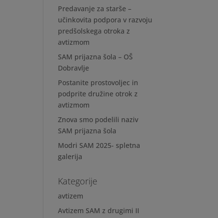
Predavanje za starše –
učinkovita podpora v razvoju
predšolskega otroka z
avtizmom
SAM prijazna šola – OŠ
Dobravlje
Postanite prostovoljec in
podprite družine otrok z
avtizmom
Znova smo podelili naziv
SAM prijazna šola
Modri SAM 2025- spletna
galerija
Kategorije
avtizem
Avtizem SAM z drugimi II