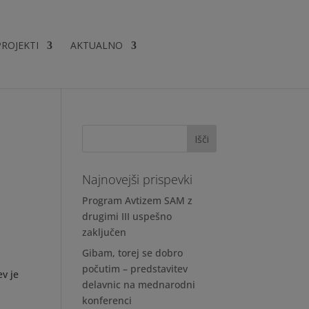
PROJEKTI
AKTUALNO
Najnovejši prispevki
Program Avtizem SAM z
drugimi III uspešno
zaključen
Gibam, torej se dobro
počutim – predstavitev
ev je
delavnic na mednarodni
konferenci