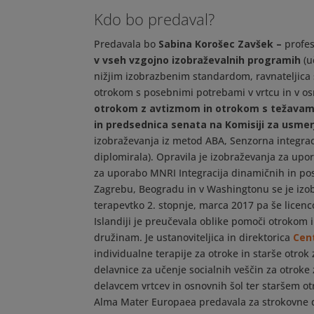
Kdo bo predaval?
Predavala bo
Sabina Korošec Zavšek –
profes
v vseh vzgojno izobraževalnih programih
(u
nižjim izobrazbenim standardom, ravnateljica
otrokom s posebnimi potrebami v vrtcu in v osn
otrokom z avtizmom in otrokom s težavam
in predsednica senata na Komisiji za usmer
izobraževanja iz metod ABA, Senzorna integrac
diplomirala). Opravila je izobraževanja za up
za uporabo MNRI Integracija dinamičnih in post
Zagrebu, Beogradu in v Washingtonu se je izobr
terapevtko 2. stopnje, marca 2017 pa še licen
Islandiji je preučevala oblike pomoči otrokom 
družinam. Je ustanoviteljica in direktorica
Cent
individualne terapije za otroke in starše otrok
delavnice za učenje socialnih veščin za otroke
delavcem vrtcev in osnovnih šol ter staršem ot
Alma Mater Europaea predavala za strokovne dela