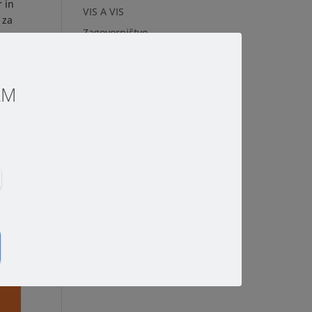
r in
VIS A VIS
 za
Zagovorništvo
Zakon o visokem šolstvu
Arhivi
SAM
Arhivi