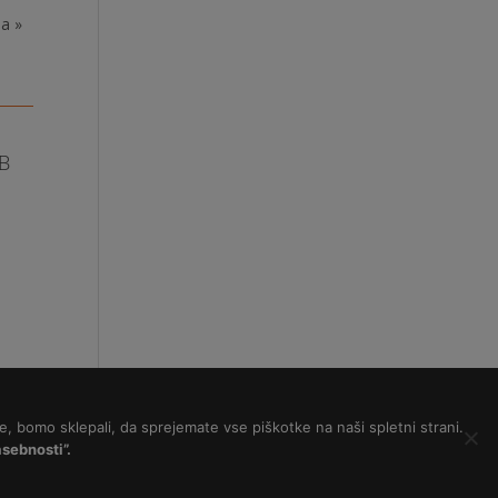
a »
FB
e, bomo sklepali, da sprejemate vse piškotke na naši spletni strani.
sebnosti”.