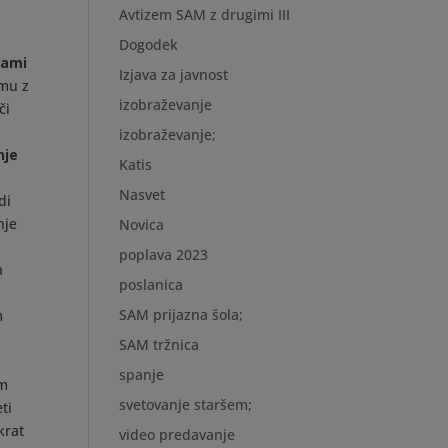
Avtizem SAM z drugimi III
Dogodek
bami
Izjava za javnost
amu z
izobraževanje
či
izobraževanje;
nje
Katis
Nasvet
di
nje
Novica
poplava 2023
a
poslanica
SAM prijazna šola;
m
SAM tržnica
i
spanje
im
svetovanje staršem;
ti
krat
video predavanje