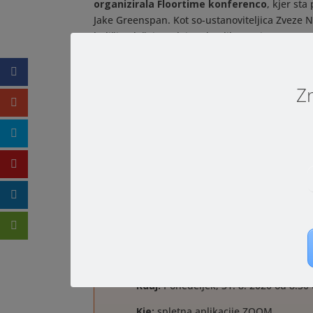
organizirala Floortime konferenco
, kjer st
Jake Greenspan. Kot so-ustanoviteljica Zveze N
boljši položaj otrok in odraslih z avtizmom ter
drugimi II. Vodi in koordinira tudi projekt Stro
terapije za otroke in coaching za starše otrok
Zn
Prijave
Število mest je omejeno. Prednost imajo za
prijava
(prijave zbiramo do zasedenosti mest, o
Veselimo se srečanja z vami, četudi bo potekal
Podatki o dogodku
Kdaj:
Ponedeljek, 31. 8. 2020 od 8:30
Kje:
spletna aplikacije ZOOM