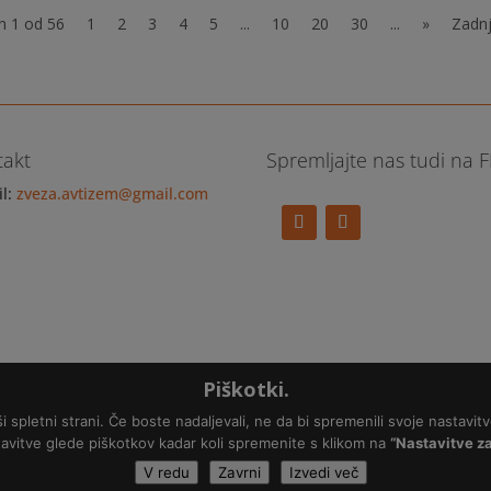
n 1 od 56
1
2
3
4
5
...
10
20
30
...
»
Zadnj
takt
Spremljajte nas tudi na 
il:
zveza.avtizem@gmail.com
Piškotki.
spletni strani. Če boste nadaljevali, ne da bi spremenili svoje nastavitv
avitve glede piškotkov kadar koli spremenite s klikom na
“Nastavitve za
ije
 Unsplash.com.
V redu
Zavrni
Izvedi več