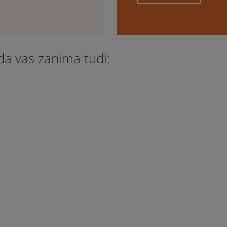
a vas zanima tudi:
nes, 15.11.2025 uspešno zaključili triletni program Avtizem SAM z
25 in ga je sofinanciralo Ministrstvo za zdravje. Program je bil
 zdravja...