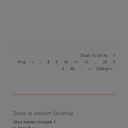
plazovi prizadeli in uničili tako veliko
slovenskih domov. Verjamemo, da je v
katerem od njih doma tudi kakšen otrok ali
mladostnik z avtizmom, ki ga takšne razmere
zagotovo...
Stran 10 od 56
«
Prva
«
...
8
9
10
11
12
...
20
3
0
40
...
»
Zadnja »
Zveza za avtizem Slovenije
Ulica Ivanke Uranjek 1