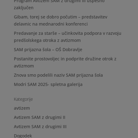
Program Avtizem SAM z drugimi III uspešno
zaključen
Gibam, torej se dobro počutim – predstavitev
delavnic na mednarodni konferenci
Predavanje za starše – učinkovita podpora v razvoju
predšolskega otroka z avtizmom
SAM prijazna šola – OŠ Dobravlje
Postanite prostovoljec in podprite družine otrok z
avtizmom
Znova smo podelili naziv SAM prijazna šola
Modri SAM 2025- spletna galerija
Kategorije
avtizem
Avtizem SAM z drugimi II
Avtizem SAM z drugimi III
Dogodek