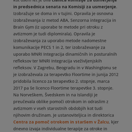
in predsednica senata na Komisiji za usmerjenje
.
Izobražuje se doma in v tujini. Opravila je osnovna
izobraževanja iz metod ABA, Senzorna integracija in
Brain Gym (iz uporabe te metode pri otroku z
avtizmom je tudi diplomirala). Opravila je
izobraževanja za uporabo metode nadomestne
komunikacije PECS 1 in 2, ter izobraževanje za
uporabo MNRI Integracija dinamičnih in posturalnih
refleksov ter MNRI Integracija vseživljenjskih
refleksov. V Zagrebu, Beogradu in v Washingtonu se
je izobraževala za terapevtko Floortime in junija 2012
pridobila licenco za terapevtko 2. stopnje, marca
2017 pa še licenco Floortime terapevtke 3. stopnje.
Na Norveškem, Švedskem in na Islandiji je
preučevala oblike pomoči otrokom in odraslim z
avtizmom v vseh starostnih obdobjih kot tudi
njihovim družinam. Je ustanoviteljica in direktorica
Centra za pomoč otrokom in staršem v Žalcu
, kjer
dnevno izvaja individualne terapije za otroke in