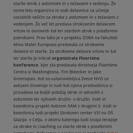
starše otrok z avtizmom in s težavami v vedenju. Že
osmo leto organizira in vodi delavnice za učenje
socialnih veščin za otroke z avtizmom in s težavami z
vedenjem. Že več let predava strokovnim delavcem
vrtcev in osnovnih šol ter staršem otrok s posebnimi
potrebami. Prav tako je v projektu ZORA na fakulteti
Alma Mater Europaea predavala za strokovne
delavce in starše. Za strokovne delavce vrtcev in šol
ter starše je trikrat
organizirala Floortime
konferenco
, kjer sta predavala direktorja Floortime
Centra iz Washingtona, Tim Bleecker in Jake
Greenspan. Kot so-ustanoviteljica Zveze NVO za
avtizem Slovenije in tudi kot njena predsednica si
prizadeva za boljši položaj otrok in odraslih z
avtizmom ter njihovih družin v družbi. Vodi in
koordinira projekt Avtizem SAM z drugimi II. Vodi in
koordinira tudi projekt Strokovni center VSI na OŠ
Glazija v Celju, v okviru katerega tudi izvaja terapije
za otroke in coaching za starše otrok s posebnimi