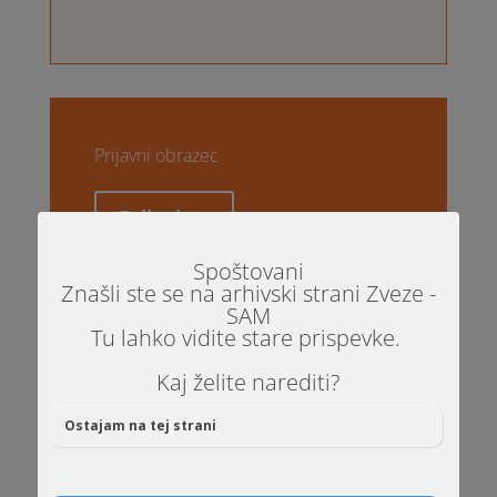
Prijavni obrazec
Prijavi se
Spoštovani
Znašli ste se na arhivski strani Zveze -
SAM
Tu lahko vidite stare prispevke.
Morda vas zanima tudi:
Kaj želite narediti?
Ostajam na tej strani