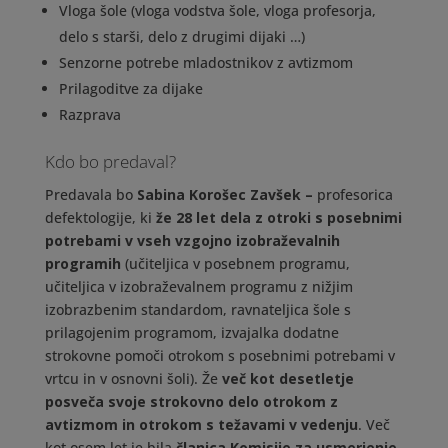
Vloga šole (vloga vodstva šole, vloga profesorja,
delo s starši, delo z drugimi dijaki …)
Senzorne potrebe mladostnikov z avtizmom
Prilagoditve za dijake
Razprava
Kdo bo predaval?
Predavala bo
Sabina Korošec Zavšek –
profesorica
defektologije, ki
že 28 let dela z otroki s posebnimi
potrebami v vseh vzgojno izobraževalnih
programih
(učiteljica v posebnem programu,
učiteljica v izobraževalnem programu z nižjim
izobrazbenim standardom, ravnateljica šole s
prilagojenim programom, izvajalka dodatne
strokovne pomoči otrokom s posebnimi potrebami v
vrtcu in v osnovni šoli). Že
več kot desetletje
posveča svoje strokovno delo otrokom z
avtizmom in otrokom s težavami v vedenju
. Več
kot osem let je bila
članica Komisije za usmerjenje