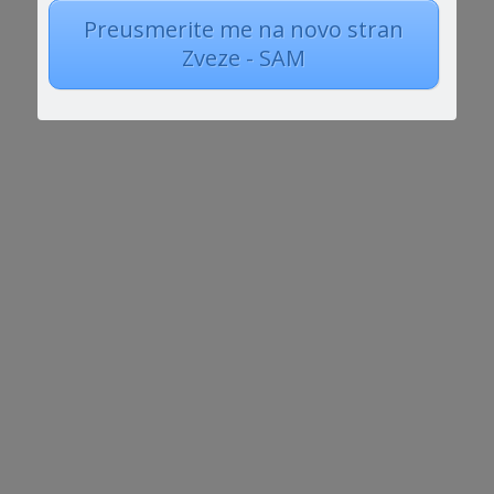
Preusmerite me na novo stran
Zveze - SAM
Spoštovani! Vabimo vas k prijavi na 40 urno
strokovno usposabljanje z naslovom - Podpora
otrokom in mladostnikom z avtizmom.
Program je objavljen v Katalogu programov
nadaljnjega izobraževanja in usposabljanja
strokovnih delavcev v vzgoji in izobraževanju-
KATIS...