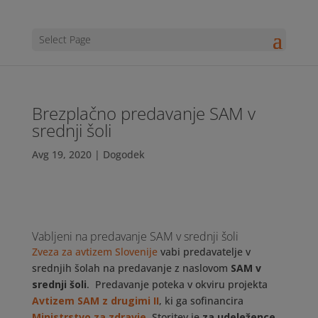
Select Page
Brezplačno predavanje SAM v
srednji šoli
Avg 19, 2020
|
Dogodek
Vabljeni na predavanje SAM v srednji šoli
Zveza za avtizem Slovenije
vabi predavatelje v
srednjih šolah na predavanje z naslovom
SAM v
srednji šoli
. Predavanje poteka v okviru projekta
Avtizem SAM z drugimi II
, ki ga sofinancira
Ministrstvo za zdravje
. Storitev je
za udeležence