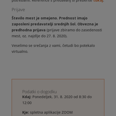
potrebami. Reference s predavanj si preberite
tukaj
.
Prijave
Število mest je omejeno. Prednost imajo
zaposleni predavatelji srednjih šol. Obvezna je
predhodna prijava
(prijave zbiramo do zasedenosti
mest, oz. najdlje do 27. 8. 2020)
.
Veselimo se srečanja z vami, četudi bo potekalo
virtualno.
Podatki o dogodku
Kdaj:
Ponedeljek, 31. 8. 2020 od 8:30 do
12:00
Kje:
spletna aplikacije ZOOM