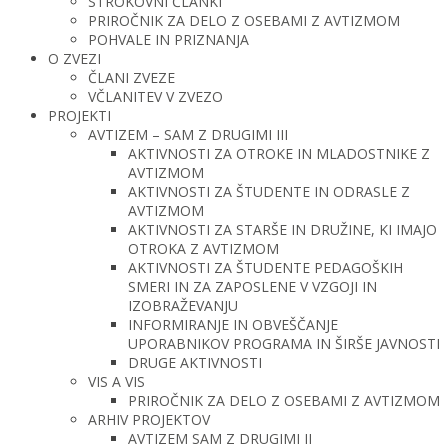
STROKOVNI ČLANKI
PRIROČNIK ZA DELO Z OSEBAMI Z AVTIZMOM
POHVALE IN PRIZNANJA
O ZVEZI
ČLANI ZVEZE
VČLANITEV V ZVEZO
PROJEKTI
AVTIZEM – SAM Z DRUGIMI III
AKTIVNOSTI ZA OTROKE IN MLADOSTNIKE Z
AVTIZMOM
AKTIVNOSTI ZA ŠTUDENTE IN ODRASLE Z
AVTIZMOM
AKTIVNOSTI ZA STARŠE IN DRUŽINE, KI IMAJO
OTROKA Z AVTIZMOM
AKTIVNOSTI ZA ŠTUDENTE PEDAGOŠKIH
SMERI IN ZA ZAPOSLENE V VZGOJI IN
IZOBRAŽEVANJU
INFORMIRANJE IN OBVEŠČANJE
UPORABNIKOV PROGRAMA IN ŠIRŠE JAVNOSTI
DRUGE AKTIVNOSTI
VIS A VIS
PRIROČNIK ZA DELO Z OSEBAMI Z AVTIZMOM
ARHIV PROJEKTOV
AVTIZEM SAM Z DRUGIMI II