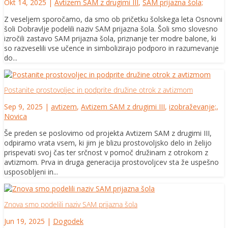
Okt 14, 2025
|
Avtizem SAM z drugimi III
,
SAM prijazna šola;
Z veseljem sporočamo, da smo ob pričetku šolskega leta Osnovni
šoli Dobravlje podelili naziv SAM prijazna šola. Šoli smo slovesno
izročili zastavo SAM prijazna šola, priznanje ter modre balone, ki
so razveselili vse učence in simbolizirajo podporo in razumevanje
do...
Postanite prostovoljec in podprite družine otrok z avtizmom
Sep 9, 2025
|
avtizem
,
Avtizem SAM z drugimi III
,
izobraževanje;
,
Novica
Še preden se poslovimo od projekta Avtizem SAM z drugimi III,
odpiramo vrata vsem, ki jim je blizu prostovoljsko delo in želijo
prispevati svoj čas ter srčnost v pomoč družinam z otrokom z
avtizmom. Prva in druga generacija prostovoljcev sta že uspešno
usposobljeni in...
Znova smo podelili naziv SAM prijazna šola
Jun 19, 2025
|
Dogodek