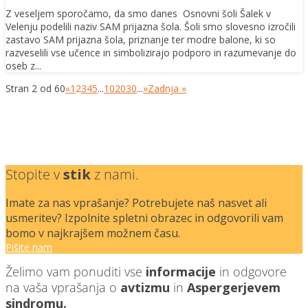
Z veseljem sporočamo, da smo danes Osnovni šoli Šalek v
Velenju podelili naziv SAM prijazna šola. Šoli smo slovesno izročili
zastavo SAM prijazna šola, priznanje ter modre balone, ki so
razveselili vse učence in simbolizirajo podporo in razumevanje do
oseb z...
Stran 2 od 60
«
1
2
3
4
5
...
10
20
30
...
»
Zadnja »
Stopite v
stik
z nami.
Imate za nas vprašanje? Potrebujete naš nasvet ali
usmeritev? Izpolnite spletni obrazec in odgovorili vam
bomo v najkrajšem možnem času.
Pišite nam
Želimo vam ponuditi vse
informacije
in odgovore
na vaša vprašanja o
avtizmu
in
Aspergerjevem
sindromu.