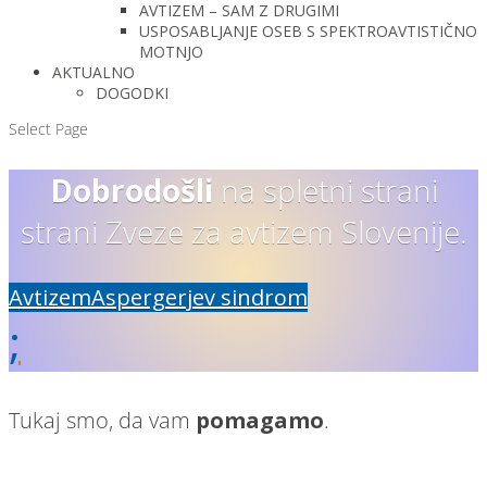
AVTIZEM – SAM Z DRUGIMI
USPOSABLJANJE OSEB S SPEKTROAVTISTIČNO
MOTNJO
AKTUALNO
DOGODKI
Select Page
Dobrodošli
na spletni strani
strani Zveze za avtizem Slovenije.
Avtizem
Aspergerjev sindrom
;
Tukaj smo, da vam
pomagamo
.