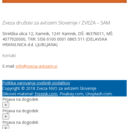
Zveza društev za avtizem Slovenije / ZVEZA – SAM
Streliška ulica 12, Kamnik, 1241 Kamnik, DŠ: 46376011, MŠ:
4077920000, TRR: SI56 6100 0001 0865 511 (DELAVSKA
HRANILNICA d.d. LJUBLJANA)
Kontakt
E-mail:
info@zveza-avtizem.si
Politika varovanja osebnih podatkov
Copyright © 2018 Zveza NVO za avtizem Slovenije
Slikovni material:
Freepik.com
, Pixabay.com, Unsplash.com.
Prijava na dogodek
×
Prijava na dogodek
×
Prijava na dogodek
×