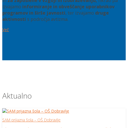
in
za zaposlene v vzgoji in izobraževanju,
hkrati pa
izvajamo
informiranje in obveščanje uporabnikov
programov in širše javnosti
, ter izvajamo
druge
aktivnosti
s področja avtizma.
Več
Aktualno
SAM prijazna šola – OŠ Dobravlje