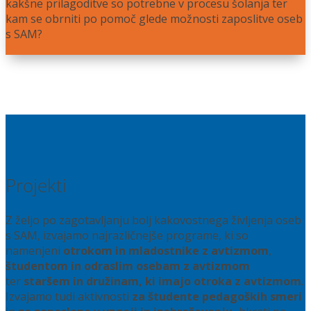
kakšne prilagoditve so potrebne v procesu šolanja ter
kam se obrniti po pomoč glede možnosti zaposlitve oseb
s SAM?
Več
Projekti
Z željo po zagotavljanju bolj kakovostnega življenja oseb
s SAM, izvajamo najrazličnejše programe, ki so
namenjeni
otrokom in mladostnike z avtizmom
,
študentom in odraslim osebam z avtizmom
ter
staršem in družinam, ki imajo otroka z avtizmom
.
Izvajamo tudi aktivnosti
za študente pedagoških smeri