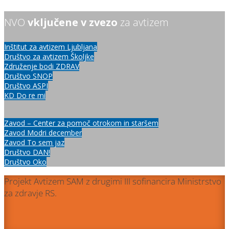
NVO
vključene v zvezo
za avtizem
Inštitut za avtizem Ljubljana
Društvo za avtizem Školjke
Združenje bodi ZDRAV
Društvo SNOP
Društvo ASPI
KD Do re mi
Zavod – Center za pomoč otrokom in staršem
Zavod Modri december
Zavod To sem jaz
Društvo DAN!
Društvo Oko
Projekt Avtizem SAM z drugimi III sofinancira Ministrstvo
za zdravje RS.