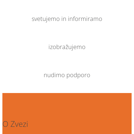
svetujemo in informiramo
izobražujemo
nudimo podporo
O Zvezi