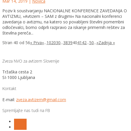
Mar 14, 2019
|
Novica
Poziv k soustvarjanju NACIONALNE KONFERENCE ZAVEDANJA O
AVTIZMU, »Avtizem – SAM z drugimi« Na nacionalni konferenci
zavedanja o avtizmu, na katero so povabljeni številni pomembni
odločevalci, bomo odprli razpravo za iskanje primernih rešitev za
številna pereča...
Stran 40 od 56
« Prva
«
...
10
20
30
...
38
39
40
41
42
...
50
...
»
Zadnja »
Zveza NVO za avtizem Slovenije
Tržaška cesta 2
SI-1000 Ljubljana
Kontakt
E-mail:
zveza.avtizem@gmail.com
Spremljajte nas tudi na FB
Follow
Follow