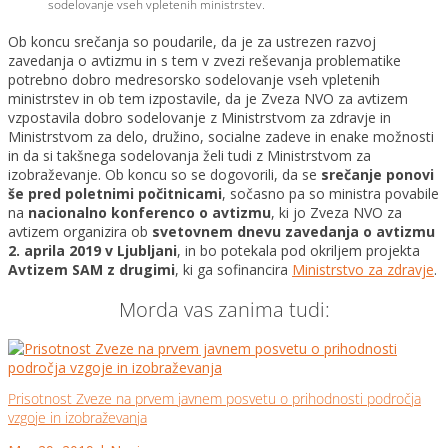
sodelovanje vseh vpletenih ministrstev.
Ob koncu srečanja so poudarile, da je za ustrezen razvoj
zavedanja o avtizmu in s tem v zvezi reševanja problematike
potrebno dobro medresorsko sodelovanje vseh vpletenih
ministrstev in ob tem izpostavile, da je Zveza NVO za avtizem
vzpostavila dobro sodelovanje z Ministrstvom za zdravje in
Ministrstvom za delo, družino, socialne zadeve in enake možnosti
in da si takšnega sodelovanja želi tudi z Ministrstvom za
izobraževanje. Ob koncu so se dogovorili, da se
srečanje ponovi
še pred poletnimi počitnicami
, sočasno pa so ministra povabile
na
nacionalno konferenco o avtizmu
, ki jo Zveza NVO za
avtizem organizira ob
svetovnem dnevu zavedanja o avtizmu
2. aprila 2019 v Ljubljani
, in bo potekala pod okriljem projekta
Avtizem SAM z drugimi
, ki ga sofinancira
Ministrstvo za zdravje
.
Morda vas zanima tudi:
Prisotnost Zveze na prvem javnem posvetu o prihodnosti področja
vzgoje in izobraževanja