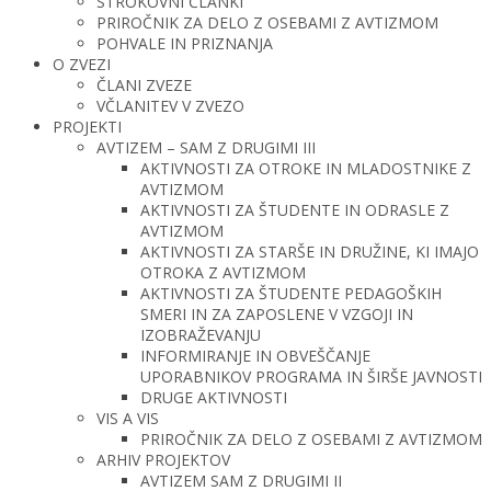
STROKOVNI ČLANKI
PRIROČNIK ZA DELO Z OSEBAMI Z AVTIZMOM
POHVALE IN PRIZNANJA
O ZVEZI
ČLANI ZVEZE
VČLANITEV V ZVEZO
PROJEKTI
AVTIZEM – SAM Z DRUGIMI III
AKTIVNOSTI ZA OTROKE IN MLADOSTNIKE Z
AVTIZMOM
AKTIVNOSTI ZA ŠTUDENTE IN ODRASLE Z
AVTIZMOM
AKTIVNOSTI ZA STARŠE IN DRUŽINE, KI IMAJO
OTROKA Z AVTIZMOM
AKTIVNOSTI ZA ŠTUDENTE PEDAGOŠKIH
SMERI IN ZA ZAPOSLENE V VZGOJI IN
IZOBRAŽEVANJU
INFORMIRANJE IN OBVEŠČANJE
UPORABNIKOV PROGRAMA IN ŠIRŠE JAVNOSTI
DRUGE AKTIVNOSTI
VIS A VIS
PRIROČNIK ZA DELO Z OSEBAMI Z AVTIZMOM
ARHIV PROJEKTOV
AVTIZEM SAM Z DRUGIMI II