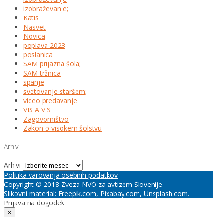
izobraževanje;
Katis
Nasvet
Novica
poplava 2023
poslanica
SAM prijazna šola;
SAM tržnica
spanje
svetovanje staršem;
video predavanje
VIS A VIS
Zagovorništvo
Zakon o visokem šolstvu
Arhivi
Arhivi
Politika varovanja osebnih podatkov
Copyright © 2018 Zveza NVO za avtizem Slovenije
Slikovni material:
Freepik.com
, Pixabay.com, Unsplash.com.
Prijava na dogodek
×