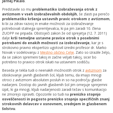
Jernej Pikalo
.
Predstavile so mu
problematiko izobraževanja otrok z
avtizmom v vseh izobraževalnih obdobjih
, še zlasti pa perečo
problematiko kršenja ustavnih pravic otrokom z avtizmom
,
ki bi za zdrav razvoj in enake možnosti za izobraževanje
potrebovali stalnega spremljevalca, ki pa jim zaradi 10. člena
ZUOPP ne pripada. Obstoječi zakon že od sprejetja (12. 7. 2011)
dalje
krši temeljne ustavne pravice otrok s posebnimi
potrebami do enakih možnosti za izobraževanje
, kar je s
strokovno pravno ekspertizo ugotovil izredni profesor dr. Marko
Novak v sodelovanju z
Mestno občino Celje
. Zato so izrazile željo,
da se zakon spremeni takoj in začne veljati takoj, sicer bo
potrebno to pravico otrok iskati na ustavnem sodišču.
Beseda je tekla tudi o neenakih možnostih otrok z
avtizmom
za
obiskovanje javnih glasbenih šol, kljub temu, da imajo mnogi
otroci z avtizmom absoluten posluh in so na področju glasbe
nadarjeni. Dostop do javnih glasbenih šol jim omejuje sprejemni
izpit, ki ga mnogi, kljub nadarjenosti zaradi težav s komunikacijo
ne zmorejo opraviti. Opozorile so tudi na
prenizko stopnjo
osveščenosti in pogosto prenizko stopnjo specifičnih znanj
strokovnih delavcev v osnovnem, srednjem in glasbenem
šolstvu
.