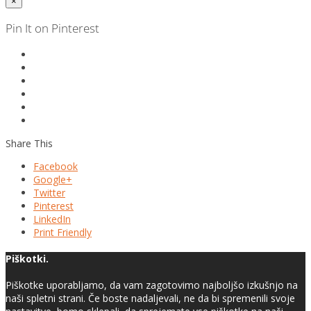
×
Pin It on Pinterest
Share This
Facebook
Google+
Twitter
Pinterest
LinkedIn
Print Friendly
Piškotki.
Piškotke uporabljamo, da vam zagotovimo najboljšo izkušnjo na
naši spletni strani. Če boste nadaljevali, ne da bi spremenili svoje