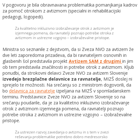
V pogovoru je bila obravnavana problematika pomanjkanja kadrov
za pomoč otrokom z avtizmom (specialni in rehabilitacijski
pedagogi, logopedi).
Za kvalitetno inkluzivno izobraževanje otrok z avtizmom je
izjemnega pomena, da ravnatelji poznajo potrebe otroka z
avtizmom in ustrezne vzgojno – izobraževalne pristope.
Ministra so seznanile z dejstvom, da si Zveza NVO za avtizem že
dve leti zaporedoma prizadeva, da bi ravnateljem osnovnih in
glasbenih šol predstavila projekt
Avtizem SAM z drugimi
in jim
ob tem predstavila značilnosti in potrebe otrok z avtizmom. Kljub
ponudbi, da strokovni delavci Zveze NVO za avtizem Slovenije
izvedejo brezplačne delavnice za ravnatelje
, MIZŠ doslej ni
sprejelo te možnosti. Na srečanju so z ministrom dogovorili, da
bo
delavnica za ravnatelje
izpeljana na MIZŠ v spomladanskem
terminu. Predstavnice Zveze NVO za avtizem Slovenije so na
srečanju poudarile, da je za kvalitetno inkluzivno izobraževanje
otrok z avtizmom izjemnega pomena, da ravnatelji poznajo
potrebe otroka z avtizmom in ustrezne vzgojno – izobraževalne
pristope.
Za ustrezen razvoj zavedanja o avtizmu in s tem v zvezi
reševanja problematike potrebno dobro medresorsko