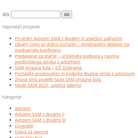
Išči:
Najnovejši prispevki
Program Avtizem SAM z drugimi III uspešno zaključen
Gibam, torej se dobro počutim – predstavitev delavnic na
mednarodni konferenci
Predavanje za starše – učinkovita podpora v razvoju
predšolskega otroka z avtizmom
SAM prijazna šola – OŠ Dobravlje
Postanite prostovoljec in podprite družine otrok z avtizmom
Znova smo podelili naziv SAM prijazna šola
Modri SAM 2025- spletna galerija
Kategorije
avtizem
Avtizem SAM z drugimi II
Avtizem SAM z drugimi III
Dogodek
Izjava za javnost
izobraževanje