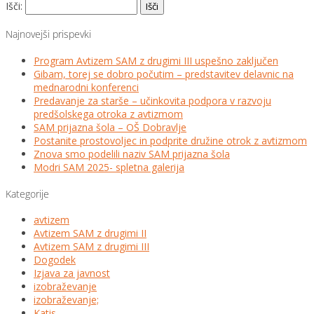
Išči:
Najnovejši prispevki
Program Avtizem SAM z drugimi III uspešno zaključen
Gibam, torej se dobro počutim – predstavitev delavnic na
mednarodni konferenci
Predavanje za starše – učinkovita podpora v razvoju
predšolskega otroka z avtizmom
SAM prijazna šola – OŠ Dobravlje
Postanite prostovoljec in podprite družine otrok z avtizmom
Znova smo podelili naziv SAM prijazna šola
Modri SAM 2025- spletna galerija
Kategorije
avtizem
Avtizem SAM z drugimi II
Avtizem SAM z drugimi III
Dogodek
Izjava za javnost
izobraževanje
izobraževanje;
Katis