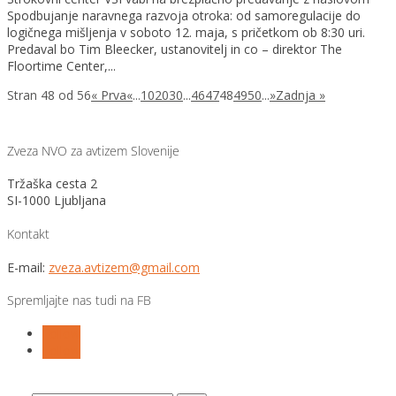
Spodbujanje naravnega razvoja otroka: od samoregulacije do
logičnega mišljenja v soboto 12. maja, s pričetkom ob 8:30 uri.
Predaval bo Tim Bleecker, ustanovitelj in co – direktor The
Floortime Center,...
Stran 48 od 56
« Prva
«
...
10
20
30
...
46
47
48
49
50
...
»
Zadnja »
Zveza NVO za avtizem Slovenije
Tržaška cesta 2
SI-1000 Ljubljana
Kontakt
E-mail:
zveza.avtizem@gmail.com
Spremljajte nas tudi na FB
Follow
Follow