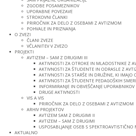
ZGODBE POSAMEZNIKOV
UPORABNE POVEZAVE
STROKOVNI ČLANKI
PRIROČNIK ZA DELO Z OSEBAMI Z AVTIZMOM
POHVALE IN PRIZNANJA
O ZVEZI
ČLANI ZVEZE
VČLANITEV V ZVEZO
PROJEKTI
AVTIZEM – SAM Z DRUGIMI III
AKTIVNOSTI ZA OTROKE IN MLADOSTNIKE Z 
AKTIVNOSTI ZA ŠTUDENTE IN ODRASLE Z AV
AKTIVNOSTI ZA STARŠE IN DRUŽINE, KI IMAJ
AKTIVNOSTI ZA ŠTUDENTE PEDAGOŠKIH SMERI 
INFORMIRANJE IN OBVEŠČANJE UPORABNIKOV 
DRUGE AKTIVNOSTI
VIS A VIS
PRIROČNIK ZA DELO Z OSEBAMI Z AVTIZMOM
ARHIV PROJEKTOV
AVTIZEM SAM Z DRUGIMI II
AVTIZEM – SAM Z DRUGIMI
USPOSABLJANJE OSEB S SPEKTROAVTISTIČNO
AKTUALNO