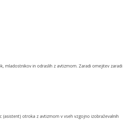
ok, mladostnikov in odraslih z avtizmom. Zaradi omejitev zaradi
c (asistent) otroka z avtizmom v vseh vzgojno izobraževalnih