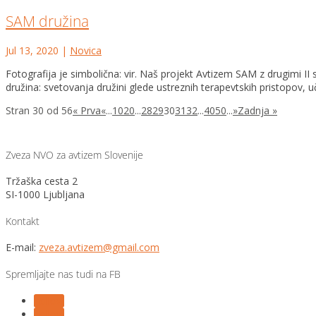
SAM družina
Jul 13, 2020
|
Novica
Fotografija je simbolična: vir. Naš projekt Avtizem SAM z drugim
družina: svetovanja družini glede ustreznih terapevtskih pristopov, uč
Stran 30 od 56
« Prva
«
...
10
20
...
28
29
30
31
32
...
40
50
...
»
Zadnja »
Zveza NVO za avtizem Slovenije
Tržaška cesta 2
SI-1000 Ljubljana
Kontakt
E-mail:
zveza.avtizem@gmail.com
Spremljajte nas tudi na FB
Follow
Follow