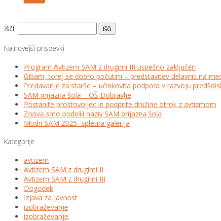
Išči:
Najnovejši prispevki
Program Avtizem SAM z drugimi III uspešno zaključen
Gibam, torej se dobro počutim – predstavitev delavnic na me
Predavanje za starše – učinkovita podpora v razvoju predšo
SAM prijazna šola – OŠ Dobravlje
Postanite prostovoljec in podprite družine otrok z avtizmom
Znova smo podelili naziv SAM prijazna šola
Modri SAM 2025- spletna galerija
Kategorije
avtizem
Avtizem SAM z drugimi II
Avtizem SAM z drugimi III
Dogodek
Izjava za javnost
izobraževanje
izobraževanje;