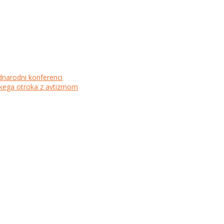
dnarodni konferenci
lskega otroka z avtizmom