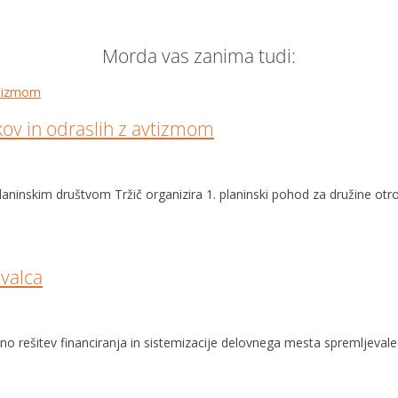
Morda vas zanima tudi:
kov in odraslih z avtizmom
laninskim društvom Tržič organizira 1. planinski pohod za družine otr
evalca
no rešitev financiranja in sistemizacije delovnega mesta spremljevale