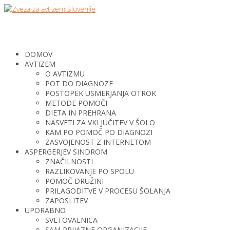
DOMOV
AVTIZEM
O AVTIZMU
POT DO DIAGNOZE
POSTOPEK USMERJANJA OTROK
METODE POMOČI
DIETA IN PREHRANA
NASVETI ZA VKLJUČITEV V ŠOLO
KAM PO POMOČ PO DIAGNOZI
ZASVOJENOST Z INTERNETOM
ASPERGERJEV SINDROM
ZNAČILNOSTI
RAZLIKOVANJE PO SPOLU
POMOČ DRUŽINI
PRILAGODITVE V PROCESU ŠOLANJA
ZAPOSLITEV
UPORABNO
SVETOVALNICA
SAM PRIJAZNE ORGANIZACIJE