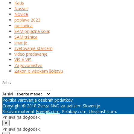
Katis
Nasvet
Novica
poplava 2023
poslanica
SAM prijazna šola;
SAM tržnica
spanje
svetovanje staršem;
video predavanje
VIS A VIS
Zagovorništvo
Zakon o visokem šolstvu
Arhivi
Arhivi
Politika varovanja osebnih podatkov
Copyright © 2018 Zveza NVO za avtizem Slovenije
Slikovni material:
Freepik.com
, Pixabay.com, Unsplash.com.
Prijava na dogodek
×
Prijava na dogodek