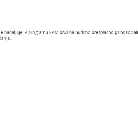
i II se nadaljuje. V programu SAM družina nudimo brezplačno psiho
enje...