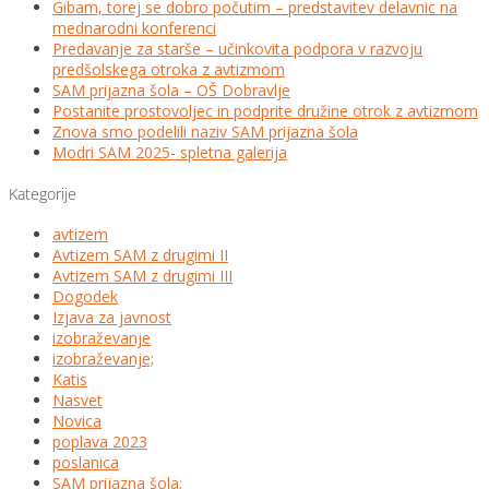
Gibam, torej se dobro počutim – predstavitev delavnic na
mednarodni konferenci
Predavanje za starše – učinkovita podpora v razvoju
predšolskega otroka z avtizmom
SAM prijazna šola – OŠ Dobravlje
Postanite prostovoljec in podprite družine otrok z avtizmom
Znova smo podelili naziv SAM prijazna šola
Modri SAM 2025- spletna galerija
Kategorije
avtizem
Avtizem SAM z drugimi II
Avtizem SAM z drugimi III
Dogodek
Izjava za javnost
izobraževanje
izobraževanje;
Katis
Nasvet
Novica
poplava 2023
poslanica
SAM prijazna šola;