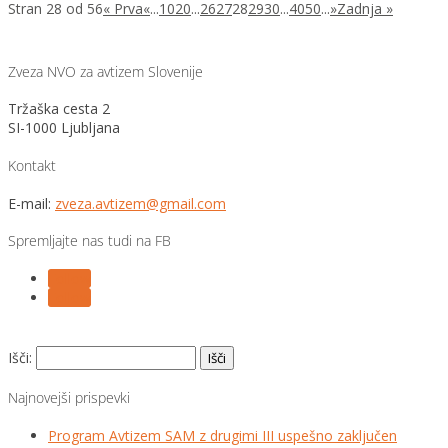
Stran 28 od 56
« Prva
«
...
10
20
...
26
27
28
29
30
...
40
50
...
»
Zadnja »
Zveza NVO za avtizem Slovenije
Tržaška cesta 2
SI-1000 Ljubljana
Kontakt
E-mail:
zveza.avtizem@gmail.com
Spremljajte nas tudi na FB
Follow
Follow
Išči:
Najnovejši prispevki
Program Avtizem SAM z drugimi III uspešno zaključen