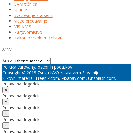
SAM tržnica
spanje
svetovanje staršem;
video predavanje
VIS A VIS
Zagovorništvo
Zakon o visokem šolstvu
Arhivi
Arhivi
Politika varovanja osebnih podatkov
Copyright © 2018 Zveza NVO za avtizem Slovenije
Slikovni material:
Freepik.com
, Pixabay.com, Unsplash.com.
Prijava na dogodek
×
Prijava na dogodek
×
Prijava na dogodek
×
Prijava na dogodek
×
Prijava na dogodek