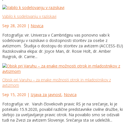
Vabilo k sodelovanju v raziskavi
Sep 28, 2020
|
Novica
Fotografija: vir. Univerza v Cambridgeu vas ponovno vabi k
sodelovanju v raziskavi o dostopnosti storitev za osebe z
avtizmom. Študija o dostopu do storitev za avtizem (ACCESS-EU)
Raziskovalna ekipa: dr. Joyce Man, dr. Rosie Holt, dr. Amber
Ruigrok, dr. Carrie...
Obisk pri Varuhu – za enake možnosti otrok in mladostnikov z
avtizmom
Sep 15, 2020
|
Izjava za javnost
,
Novica
Fotografija: vir. Varuh človekovih pravic RS je na srečanje, ki je
potekalo 15.9.2020, povabil različne predstavnike civilne družbe, ki
skrbijo za uveljavljanje pravic otrok. Na povabilo smo se odzvali
tudi na Zvezi za avtizem Slovenije. Srečanja sta se udeležili...