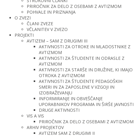
STROKOVNI ČLANKI
PRIROČNIK ZA DELO Z OSEBAMI Z AVTIZMOM
POHVALE IN PRIZNANJA
O ZVEZI
ČLANI ZVEZE
VČLANITEV V ZVEZO
PROJEKTI
AVTIZEM – SAM Z DRUGIMI III
AKTIVNOSTI ZA OTROKE IN MLADOSTNIKE Z
AVTIZMOM
AKTIVNOSTI ZA ŠTUDENTE IN ODRASLE Z
AVTIZMOM
AKTIVNOSTI ZA STARŠE IN DRUŽINE, KI IMAJO
OTROKA Z AVTIZMOM
AKTIVNOSTI ZA ŠTUDENTE PEDAGOŠKIH
SMERI IN ZA ZAPOSLENE V VZGOJI IN
IZOBRAŽEVANJU
INFORMIRANJE IN OBVEŠČANJE
UPORABNIKOV PROGRAMA IN ŠIRŠE JAVNOSTI
DRUGE AKTIVNOSTI
VIS A VIS
PRIROČNIK ZA DELO Z OSEBAMI Z AVTIZMOM
ARHIV PROJEKTOV
AVTIZEM SAM Z DRUGIMI II