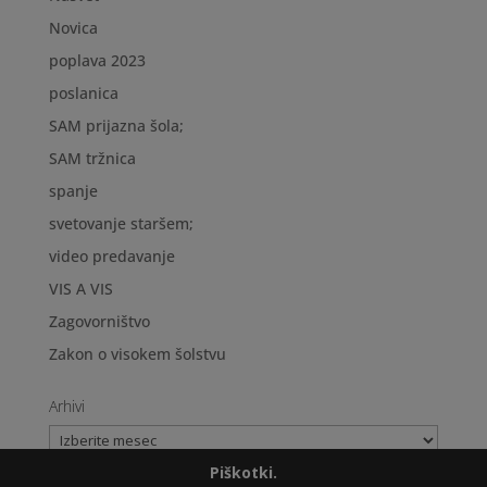
Novica
poplava 2023
poslanica
SAM prijazna šola;
SAM tržnica
spanje
svetovanje staršem;
video predavanje
VIS A VIS
Zagovorništvo
Zakon o visokem šolstvu
Arhivi
Arhivi
Piškotki.