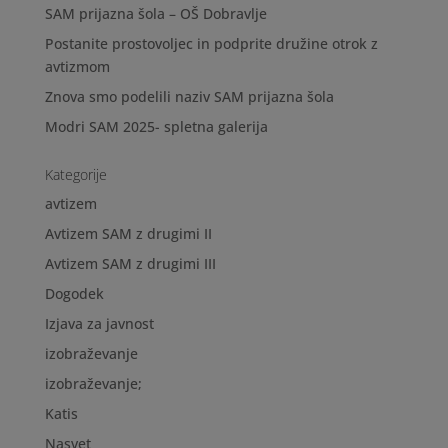
SAM prijazna šola – OŠ Dobravlje
Postanite prostovoljec in podprite družine otrok z
avtizmom
Znova smo podelili naziv SAM prijazna šola
Modri SAM 2025- spletna galerija
Kategorije
avtizem
Avtizem SAM z drugimi II
Avtizem SAM z drugimi III
Dogodek
Izjava za javnost
izobraževanje
izobraževanje;
Katis
Nasvet