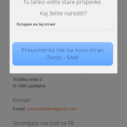
Tu lahko vidite stare prispevke.
Kaj želite narediti?
Stran 9 od 56
«
Prva
«
...
7
8
9
10
11
...
20
30
Ostajam na tej strani
40
...
»
Zadnja »
Preusmerite me na novo stran
Zveze - SAM
Zveza NVO za avtizem Slovenije
Tržaška cesta 2
SI-1000 Ljubljana
Kontakt
E-mail:
zveza.avtizem@gmail.com
Spremljajte nas tudi na FB