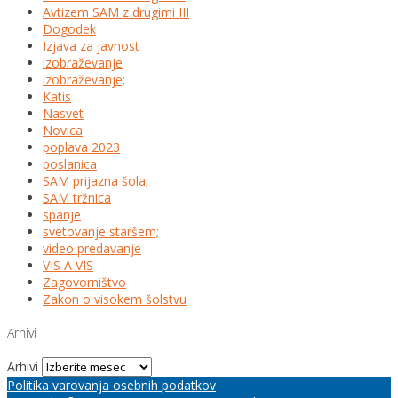
Avtizem SAM z drugimi III
Dogodek
Izjava za javnost
izobraževanje
izobraževanje;
Katis
Nasvet
Novica
poplava 2023
poslanica
SAM prijazna šola;
SAM tržnica
spanje
svetovanje staršem;
video predavanje
VIS A VIS
Zagovorništvo
Zakon o visokem šolstvu
Arhivi
Arhivi
Politika varovanja osebnih podatkov