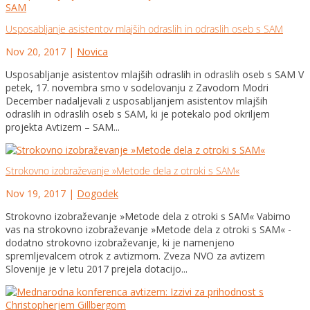
Usposabljanje asistentov mlajših odraslih in odraslih oseb s SAM
Nov 20, 2017
|
Novica
Usposabljanje asistentov mlajših odraslih in odraslih oseb s SAM V
petek, 17. novembra smo v sodelovanju z Zavodom Modri
December nadaljevali z usposabljanjem asistentov mlajših
odraslih in odraslih oseb s SAM, ki je potekalo pod okriljem
projekta Avtizem – SAM...
Strokovno izobraževanje »Metode dela z otroki s SAM«
Nov 19, 2017
|
Dogodek
Strokovno izobraževanje »Metode dela z otroki s SAM« Vabimo
vas na strokovno izobraževanje »Metode dela z otroki s SAM« -
dodatno strokovno izobraževanje, ki je namenjeno
spremljevalcem otrok z avtizmom. Zveza NVO za avtizem
Slovenije je v letu 2017 prejela dotacijo...