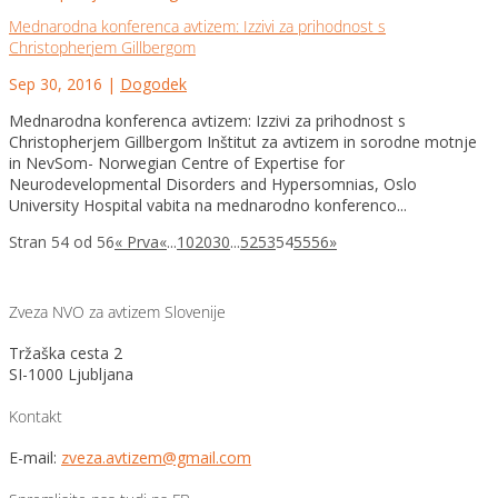
Mednarodna konferenca avtizem: Izzivi za prihodnost s
Christopherjem Gillbergom
Sep 30, 2016
|
Dogodek
Mednarodna konferenca avtizem: Izzivi za prihodnost s
Christopherjem Gillbergom Inštitut za avtizem in sorodne motnje
in NevSom- Norwegian Centre of Expertise for
Neurodevelopmental Disorders and Hypersomnias, Oslo
University Hospital vabita na mednarodno konferenco...
Stran 54 od 56
« Prva
«
...
10
20
30
...
52
53
54
55
56
»
Zveza NVO za avtizem Slovenije
Tržaška cesta 2
SI-1000 Ljubljana
Kontakt
E-mail:
zveza.avtizem@gmail.com