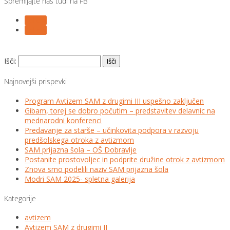
Spremljajte nas tudi na FB
Follow
Follow
Išči:
Najnovejši prispevki
Program Avtizem SAM z drugimi III uspešno zaključen
Gibam, torej se dobro počutim – predstavitev delavnic na
mednarodni konferenci
Predavanje za starše – učinkovita podpora v razvoju
predšolskega otroka z avtizmom
SAM prijazna šola – OŠ Dobravlje
Postanite prostovoljec in podprite družine otrok z avtizmom
Znova smo podelili naziv SAM prijazna šola
Modri SAM 2025- spletna galerija
Kategorije
avtizem
Avtizem SAM z drugimi II