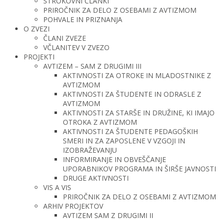
STROKOVNI ČLANKI
PRIROČNIK ZA DELO Z OSEBAMI Z AVTIZMOM
POHVALE IN PRIZNANJA
O ZVEZI
ČLANI ZVEZE
VČLANITEV V ZVEZO
PROJEKTI
AVTIZEM – SAM Z DRUGIMI III
AKTIVNOSTI ZA OTROKE IN MLADOSTNIKE Z
AVTIZMOM
AKTIVNOSTI ZA ŠTUDENTE IN ODRASLE Z
AVTIZMOM
AKTIVNOSTI ZA STARŠE IN DRUŽINE, KI IMAJO
OTROKA Z AVTIZMOM
AKTIVNOSTI ZA ŠTUDENTE PEDAGOŠKIH
SMERI IN ZA ZAPOSLENE V VZGOJI IN
IZOBRAŽEVANJU
INFORMIRANJE IN OBVEŠČANJE
UPORABNIKOV PROGRAMA IN ŠIRŠE JAVNOSTI
DRUGE AKTIVNOSTI
VIS A VIS
PRIROČNIK ZA DELO Z OSEBAMI Z AVTIZMOM
ARHIV PROJEKTOV
AVTIZEM SAM Z DRUGIMI II