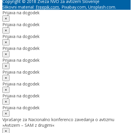
Copyright © 2018 Zveza NVO za avtizem Slovenije
Slikovni material:
Freepik.com
, Pixabay.com, Unsplash.com.
Prijava na dogodek
×
Prijava na dogodek
×
Prijava na dogodek
×
Prijava na dogodek
×
Prijava na dogodek
×
Prijava na dogodek
×
Prijava na dogodek
×
Prijava na dogodek
×
Prijava na dogodek
×
Vprašanje za Nacionalno konferenco zavedanja o avtizmu
»Avtizem – SAM z drugimi«
×