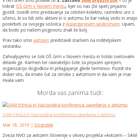
V teh dneh smo podelili že
3. zastavo
SAM prijazni šoli
– to je
tokrat
OŠ Grm v Novem mestu
, kjer so nas (že spet) prijazno
gostili. Izvedli smo predavanja za celoten kolektiv, razredno uro z
učenci, ki so bili zelo aktivni in o avtizmu že kar nekaj vedo in znajo
poskrbeti za svoj
ega sošolca z
Aspergerjevim sindromom
. Upam,
da bodo po našem pogovoru znali še bolj.
Prav tako smo
avtizem
predstavili staršem na roditeljskem
sestanku.
Zahvaljujemo se šoli OŠ Grm v Novem mestu in šolski svetovalni
delavki ge. Karmen ter ravnateljici šole za prijazen sprejem,
organizacijo dogodkov in prilagajanje glede terminov. Pustili ste
dober vtis, da imate čut za otroke z avtizmom in da vam je mar.
Hvala vam.
Morda vas zanima tudi:
SAM tržnica in Nacionalna konferenca zavedanja o avtizmu
Mar 18, 2019
|
Dogodek
Zveza NVO za avtizem Slovenije v okviru projekta »Avtizem – SAM