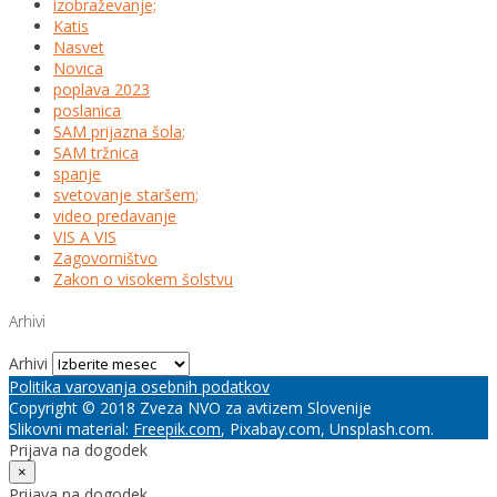
izobraževanje;
Katis
Nasvet
Novica
poplava 2023
poslanica
SAM prijazna šola;
SAM tržnica
spanje
svetovanje staršem;
video predavanje
VIS A VIS
Zagovorništvo
Zakon o visokem šolstvu
Arhivi
Arhivi
Politika varovanja osebnih podatkov
Copyright © 2018 Zveza NVO za avtizem Slovenije
Slikovni material:
Freepik.com
, Pixabay.com, Unsplash.com.
Prijava na dogodek
×
Prijava na dogodek