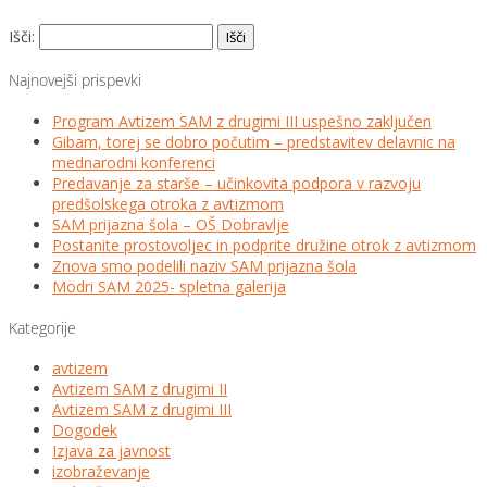
Išči:
Najnovejši prispevki
Program Avtizem SAM z drugimi III uspešno zaključen
Gibam, torej se dobro počutim – predstavitev delavnic na
mednarodni konferenci
Predavanje za starše – učinkovita podpora v razvoju
predšolskega otroka z avtizmom
SAM prijazna šola – OŠ Dobravlje
Postanite prostovoljec in podprite družine otrok z avtizmom
Znova smo podelili naziv SAM prijazna šola
Modri SAM 2025- spletna galerija
Kategorije
avtizem
Avtizem SAM z drugimi II
Avtizem SAM z drugimi III
Dogodek
Izjava za javnost
izobraževanje