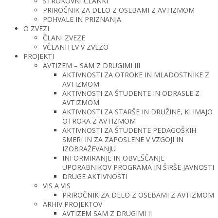
STROKOVNI ČLANKI
PRIROČNIK ZA DELO Z OSEBAMI Z AVTIZMOM
POHVALE IN PRIZNANJA
O ZVEZI
ČLANI ZVEZE
VČLANITEV V ZVEZO
PROJEKTI
AVTIZEM – SAM Z DRUGIMI III
AKTIVNOSTI ZA OTROKE IN MLADOSTNIKE Z
AVTIZMOM
AKTIVNOSTI ZA ŠTUDENTE IN ODRASLE Z
AVTIZMOM
AKTIVNOSTI ZA STARŠE IN DRUŽINE, KI IMAJO
OTROKA Z AVTIZMOM
AKTIVNOSTI ZA ŠTUDENTE PEDAGOŠKIH
SMERI IN ZA ZAPOSLENE V VZGOJI IN
IZOBRAŽEVANJU
INFORMIRANJE IN OBVEŠČANJE
UPORABNIKOV PROGRAMA IN ŠIRŠE JAVNOSTI
DRUGE AKTIVNOSTI
VIS A VIS
PRIROČNIK ZA DELO Z OSEBAMI Z AVTIZMOM
ARHIV PROJEKTOV
AVTIZEM SAM Z DRUGIMI II