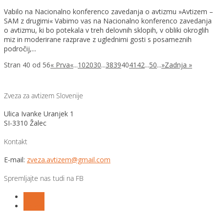
Vabilo na Nacionalno konferenco zavedanja o avtizmu »Avtizem –
SAM z drugimi« Vabimo vas na Nacionalno konferenco zavedanja
o avtizmu, ki bo potekala v treh delovnih sklopih, v obliki okroglih
miz in moderirane razprave z uglednimi gosti s posameznih
področij,...
Stran 40 od 56
« Prva
«
...
10
20
30
...
38
39
40
41
42
...
50
...
»
Zadnja »
Zveza za avtizem Slovenije
Ulica Ivanke Uranjek 1
SI-3310 Žalec
Kontakt
E-mail:
zveza.avtizem@gmail.com
Spremljajte nas tudi na FB
Follow
Follow