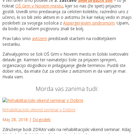
V teh dneh smo podelili že
3. zastavo
SAM prijazni šoli
– to je
tokrat
OŠ Grm v Novem mestu
, kjer so nas (že spet) prijazno
gostili. Izvedli smo predavanja za celoten kolektiv, razredno uro z
učenci, ki so bili zelo aktivni in o avtizmu že kar nekaj vedo in znajo
poskrbeti za svoj
ega sošolca z
Aspergerjevim sindromom
. Upam,
da bodo po našem pogovoru znali še bolj.
Prav tako smo
avtizem
predstavili staršem na roditeljskem
sestanku.
Zahvaljujemo se šoli OŠ Grm v Novem mestu in šolski svetovalni
delavki ge. Karmen ter ravnateljici šole za prijazen sprejem,
organizacijo dogodkov in prilagajanje glede terminov. Pustili ste
dober vtis, da imate čut za otroke z avtizmom in da vam je mar.
Hvala vam.
Morda vas zanima tudi:
Rehabilitacijski vikend seminar v Dobrni
Maj 28, 2018
|
Dogodek
Združenje bodi ZDRAV vabi na rehabilitacijski vikend seminar. Kdaj: