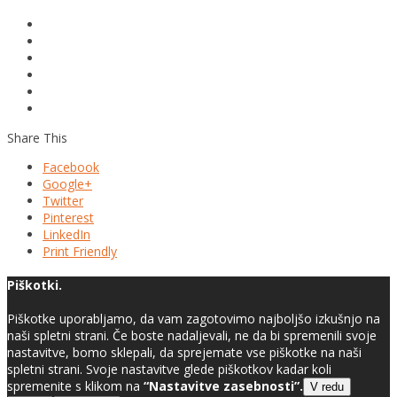
Share This
Facebook
Google+
Twitter
Pinterest
LinkedIn
Print Friendly
Piškotki.
Piškotke uporabljamo, da vam zagotovimo najboljšo izkušnjo na
naši spletni strani. Če boste nadaljevali, ne da bi spremenili svoje
nastavitve, bomo sklepali, da sprejemate vse piškotke na naši
spletni strani. Svoje nastavitve glede piškotkov kadar koli
spremenite s klikom na
“Nastavitve zasebnosti”.
V redu