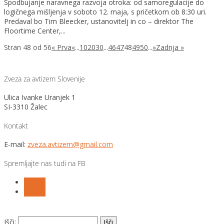
Spodbujanje naravnega razvoja otroka: od samoregulacije do
logičnega mišljenja v soboto 12. maja, s pričetkom ob 8:30 uri.
Predaval bo Tim Bleecker, ustanovitelj in co – direktor The
Floortime Center,...
Stran 48 od 56
« Prva
«
...
10
20
30
...
46
47
48
49
50
...
»
Zadnja »
Zveza za avtizem Slovenije
Ulica Ivanke Uranjek 1
SI-3310 Žalec
Kontakt
E-mail:
zveza.avtizem@gmail.com
Spremljajte nas tudi na FB
Follow
Follow
Išči: