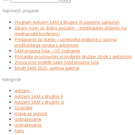
Najnovejši prispevki
Program Avtizem SAM z drugimi III uspešno zaključen
Gibam, torej se dobro počutim – predstavitev delavnic na
mednarodni konferenci
Predavanje za starše – učinkovita podpora v razvoju
predšolskega otroka z avtizmom
SAM prijazna šola – OŠ Dobravlje
Postanite prostovoljec in podprite družine otrok z avtizmom
Znova smo podelili naziv SAM prijazna šola
Modri SAM 2025- spletna galerija
Kategorije
avtizem
Avtizem SAM z drugimi II
Avtizem SAM z drugimi III
Dogodek
Izjava za javnost
izobraževanje
izobraževanje;
Katis