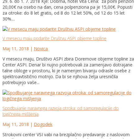
29. 6. do 1. 7. 2018 Kje: Dobrna, hotel Vita Cena: za polni penzion
20,00€ na osebo na dan, cena polpenziona pa je 15,00€. Popusti
za otroke: do 8 let gratis, od 8 do 12 let 50%, od 12 do 15 let
30%....
V mesecu maju podarite Društvu ASPI objeme topline
Maj 11, 2018
|
Novica
V mesecu maju, Društvo ASPI zbira Doremove objeme topline za
Center ASPI. Denar bi nujno potrebovali za zamenjavo dotrajane
talne obloge v prostoru, ki je namenjen bivanju odrasle osebe z
spektroavtistično motnjo. Da bi se njihova želja uresničila
potrebujejo vaše...
Spodbujanje naravnega razvoja otroka: od samoregulacije do
logičnega mišljenja
Maj 11, 2018
|
Dogodek
Strokovni center VSI vabi na brezplačno predavanje z naslovom