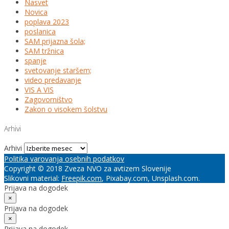
Nasvet
Novica
poplava 2023
poslanica
SAM prijazna šola;
SAM tržnica
spanje
svetovanje staršem;
video predavanje
VIS A VIS
Zagovorništvo
Zakon o visokem šolstvu
Arhivi
Arhivi
Politika varovanja osebnih podatkov
Copyright © 2018 Zveza NVO za avtizem Slovenije
Slikovni material:
Freepik.com
, Pixabay.com, Unsplash.com.
Prijava na dogodek
×
Prijava na dogodek
×
Prijava na dogodek