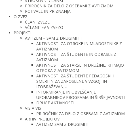
STROKOVNI ČLANKI
PRIROČNIK ZA DELO Z OSEBAMI Z AVTIZMOM
POHVALE IN PRIZNANJA
O ZVEZI
ČLANI ZVEZE
VČLANITEV V ZVEZO
PROJEKTI
AVTIZEM – SAM Z DRUGIMI III
AKTIVNOSTI ZA OTROKE IN MLADOSTNIKE Z
AVTIZMOM
AKTIVNOSTI ZA ŠTUDENTE IN ODRASLE Z
AVTIZMOM
AKTIVNOSTI ZA STARŠE IN DRUŽINE, KI IMAJO
OTROKA Z AVTIZMOM
AKTIVNOSTI ZA ŠTUDENTE PEDAGOŠKIH
SMERI IN ZA ZAPOSLENE V VZGOJI IN
IZOBRAŽEVANJU
INFORMIRANJE IN OBVEŠČANJE
UPORABNIKOV PROGRAMA IN ŠIRŠE JAVNOSTI
DRUGE AKTIVNOSTI
VIS A VIS
PRIROČNIK ZA DELO Z OSEBAMI Z AVTIZMOM
ARHIV PROJEKTOV
AVTIZEM SAM Z DRUGIMI II