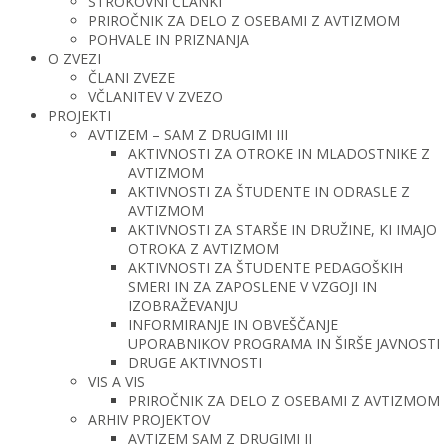
STROKOVNI ČLANKI
PRIROČNIK ZA DELO Z OSEBAMI Z AVTIZMOM
POHVALE IN PRIZNANJA
O ZVEZI
ČLANI ZVEZE
VČLANITEV V ZVEZO
PROJEKTI
AVTIZEM – SAM Z DRUGIMI III
AKTIVNOSTI ZA OTROKE IN MLADOSTNIKE Z
AVTIZMOM
AKTIVNOSTI ZA ŠTUDENTE IN ODRASLE Z
AVTIZMOM
AKTIVNOSTI ZA STARŠE IN DRUŽINE, KI IMAJO
OTROKA Z AVTIZMOM
AKTIVNOSTI ZA ŠTUDENTE PEDAGOŠKIH
SMERI IN ZA ZAPOSLENE V VZGOJI IN
IZOBRAŽEVANJU
INFORMIRANJE IN OBVEŠČANJE
UPORABNIKOV PROGRAMA IN ŠIRŠE JAVNOSTI
DRUGE AKTIVNOSTI
VIS A VIS
PRIROČNIK ZA DELO Z OSEBAMI Z AVTIZMOM
ARHIV PROJEKTOV
AVTIZEM SAM Z DRUGIMI II