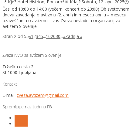
📍 Kje? Hotel Histrion, Portorož📅 Kdaj? Sobota, 12. april 2025🕙
Čas: od 10:00 do 14:00 (večerni koncert ob 20:00) Ob svetovnem
dnevu zavedanja o avtizmu (2. april) in mesecu aprilu – mesecu
ozaveščanja o avtizmu – vas Zveza nevladnih organizacij za
avtizem Slovenije...
Stran 2 od 55
«
1
2
3
4
5
...
10
20
30
...
»
Zadnja »
Zveza NVO za avtizem Slovenije
Tržaška cesta 2
SI-1000 Ljubljana
Kontakt
E-mail:
zveza.avtizem@gmail.com
Spremljajte nas tudi na FB
Follow
Follow