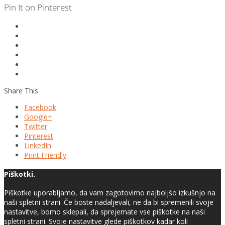
Pin It on Pinterest
Share This
Facebook
Google+
Twitter
Pinterest
LinkedIn
Print Friendly
Piškotki.
Piškotke uporabljamo, da vam zagotovimo najboljšo izkušnjo na
naši spletni strani. Če boste nadaljevali, ne da bi spremenili svoje
nastavitve, bomo sklepali, da sprejemate vse piškotke na naši
spletni strani. Svoje nastavitve glede piškotkov kadar koli