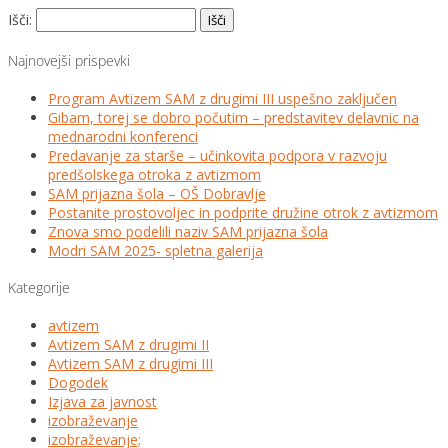
Išči:
Najnovejši prispevki
Program Avtizem SAM z drugimi III uspešno zaključen
Gibam, torej se dobro počutim – predstavitev delavnic na
mednarodni konferenci
Predavanje za starše – učinkovita podpora v razvoju
predšolskega otroka z avtizmom
SAM prijazna šola – OŠ Dobravlje
Postanite prostovoljec in podprite družine otrok z avtizmom
Znova smo podelili naziv SAM prijazna šola
Modri SAM 2025- spletna galerija
Kategorije
avtizem
Avtizem SAM z drugimi II
Avtizem SAM z drugimi III
Dogodek
Izjava za javnost
izobraževanje
izobraževanje;