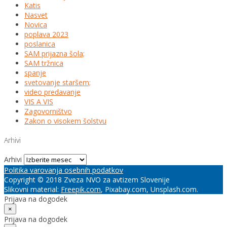
Katis
Nasvet
Novica
poplava 2023
poslanica
SAM prijazna šola;
SAM tržnica
spanje
svetovanje staršem;
video predavanje
VIS A VIS
Zagovorništvo
Zakon o visokem šolstvu
Arhivi
Arhivi
Politika varovanja osebnih podatkov
Copyright © 2018 Zveza NVO za avtizem Slovenije
Slikovni material:
Freepik.com
, Pixabay.com, Unsplash.com.
Prijava na dogodek
×
Prijava na dogodek