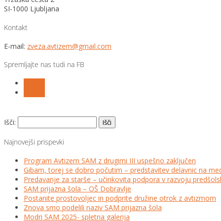
SI-1000 Ljubljana
Kontakt
E-mail:
zveza.avtizem@gmail.com
Spremljajte nas tudi na FB
Follow
Follow
Išči:
Najnovejši prispevki
Program Avtizem SAM z drugimi III uspešno zaključen
Gibam, torej se dobro počutim – predstavitev delavnic na me
Predavanje za starše – učinkovita podpora v razvoju predšo
SAM prijazna šola – OŠ Dobravlje
Postanite prostovoljec in podprite družine otrok z avtizmom
Znova smo podelili naziv SAM prijazna šola
Modri SAM 2025- spletna galerija