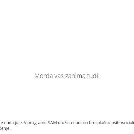
Morda vas zanima tudi:
i II se nadaljuje. V programu SAM družina nudimo brezplačno psiho
enje...