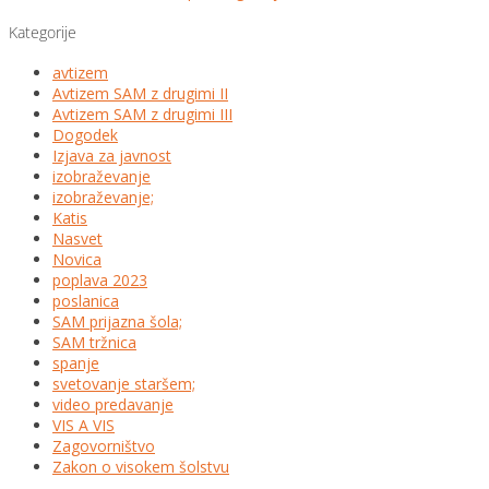
Kategorije
avtizem
Avtizem SAM z drugimi II
Avtizem SAM z drugimi III
Dogodek
Izjava za javnost
izobraževanje
izobraževanje;
Katis
Nasvet
Novica
poplava 2023
poslanica
SAM prijazna šola;
SAM tržnica
spanje
svetovanje staršem;
video predavanje
VIS A VIS
Zagovorništvo
Zakon o visokem šolstvu