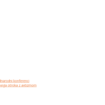
dnarodni konferenci
lskega otroka z avtizmom