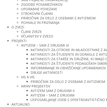
ZGODBE POSAMEZNIKOV
UPORABNE POVEZAVE
STROKOVNI ČLANKI
PRIROČNIK ZA DELO Z OSEBAMI Z AVTIZMOM
POHVALE IN PRIZNANJA
O ZVEZI
ČLANI ZVEZE
VČLANITEV V ZVEZO
PROJEKTI
AVTIZEM – SAM Z DRUGIMI III
AKTIVNOSTI ZA OTROKE IN MLADOSTNIKE Z 
AKTIVNOSTI ZA ŠTUDENTE IN ODRASLE Z AV
AKTIVNOSTI ZA STARŠE IN DRUŽINE, KI IMAJ
AKTIVNOSTI ZA ŠTUDENTE PEDAGOŠKIH SMERI 
INFORMIRANJE IN OBVEŠČANJE UPORABNIKOV 
DRUGE AKTIVNOSTI
VIS A VIS
PRIROČNIK ZA DELO Z OSEBAMI Z AVTIZMOM
ARHIV PROJEKTOV
AVTIZEM SAM Z DRUGIMI II
AVTIZEM – SAM Z DRUGIMI
USPOSABLJANJE OSEB S SPEKTROAVTISTIČNO
AKTUALNO