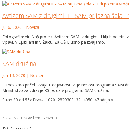
Avtizem SAM z drugimi II – SAM prijazna šola – 
Jul 6, 2020
|
Novica
Fotografija: vir. Naš projekt Avtizem SAM z drugimi II kljub poletni
Vipavi, v Ljubljani in v Žalcu. Za OŠ Ljubno pa izvajamo...
SAM družina
Jun 13, 2020
|
Novica
Danes smo pričeli izvajati dejavnost, ki je novost programa SAM druž
Ministrstvo za zdravje RS je, da v programu SAM družina...
Stran 30 od 55
« Prva
«
...
10
20
...
28
29
30
31
32
...
40
50
...
»
Zadnja »
Zveza NVO za avtizem Slovenije
Tržaška cesta 2