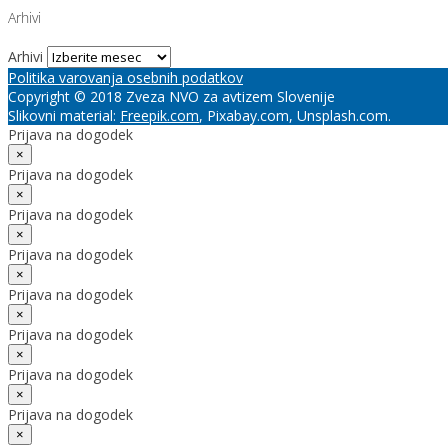
Arhivi
Arhivi
Politika varovanja osebnih podatkov
Copyright © 2018 Zveza NVO za avtizem Slovenije
Slikovni material:
Freepik.com
, Pixabay.com, Unsplash.com.
Prijava na dogodek
×
Prijava na dogodek
×
Prijava na dogodek
×
Prijava na dogodek
×
Prijava na dogodek
×
Prijava na dogodek
×
Prijava na dogodek
×
Prijava na dogodek
×