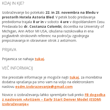
KDAJ IN KJE?
Izobraževanje bo potekalo
22. in 23. novembra na Bledu v
prostorih Hotela Astoria Bled
. V petek bodo predavanja
predvidoma trajala
8 ur in
v soboto
4 ure
v dopoldanskem času.
Predavala bo
dr. Costanza Colombi
, docentka na University of
Michigan, Ann Arbor MI USA, izkušena raziskovalka in ena
poglavitnih strokovnih referenc na področju zgodnjega
prepoznavanja in obravnave otrok z avtizmom.
PRIJAVA
Prijavnica se nahaja
tukaj
.
VEČ INFORMACIJ
Vse preostale informacije je mogoče najti
tukaj
, za morebitna
dodatna vprašanja pa smo vam na voljo na elektronskem
naslovu
esdm.izobrazevanje@
gmail.com
Novice o izobraževanju lahko spremljate tudi preko
FB dogodka
z naslovom »Avtizem – Early Start Denver Model (ESDM)
izobraževanje«