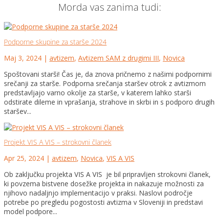
Morda vas zanima tudi:
Podporne skupine za starše 2024
Maj 3, 2024
|
avtizem
,
Avtizem SAM z drugimi III
,
Novica
Spoštovani starši! Čas je, da znova pričnemo z našimi podpornimi
srečanji za starše. Podporna srečanja staršev otrok z avtizmom
predstavljajo varno okolje za starše, v katerem lahko starši
odstirate dileme in vprašanja, strahove in skrbi in s podporo drugih
staršev...
Projekt VIS A VIS – strokovni članek
Apr 25, 2024
|
avtizem
,
Novica
,
VIS A VIS
Ob zaključku projekta VIS A VIS je bil pripravljen strokovni članek,
ki povzema bistvene dosežke projekta in nakazuje možnosti za
njihovo nadaljnjo implementacijo v praksi. Naslovi področje
potrebe po pregledu pogostosti avtizma v Sloveniji in predstavi
model podpore...