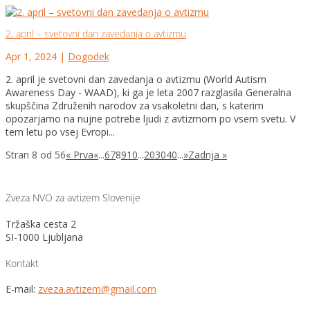
2. april – svetovni dan zavedanja o avtizmu
Apr 1, 2024
|
Dogodek
2. april je svetovni dan zavedanja o avtizmu (World Autism
Awareness Day - WAAD), ki ga je leta 2007 razglasila Generalna
skupščina Združenih narodov za vsakoletni dan, s katerim
opozarjamo na nujne potrebe ljudi z avtizmom po vsem svetu. V
tem letu po vsej Evropi...
Stran 8 od 56
« Prva
«
...
6
7
8
9
10
...
20
30
40
...
»
Zadnja »
Zveza NVO za avtizem Slovenije
Tržaška cesta 2
SI-1000 Ljubljana
Kontakt
E-mail:
zveza.avtizem@gmail.com