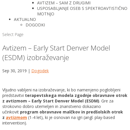
AVTIZEM – SAM Z DRUGIMI
USPOSABLJANJE OSEB S SPEKTROAVTISTIČNO
MOTNJO
AKTUALNO
DOGODKI
Select Page
Avtizem – Early Start Denver Model
(ESDM) izobraževanje
Sep 30, 2019
|
Dogodek
Vljudno vabljeni na izobraževanje, ki bo namenjeno poglobljeni
predstavitvi
terapevtskega modela zgodnje obravnave otrok
z avtizmom – Early Start Denver Model (ESDM)
. Gre za
strokovno dobro utemeljen in znanstveno dokazano
učinkovit
program obravnave malčkov in predšolskih otrok
z
avtizmom
(1-4 let), ki je osnovan na igri (angl. play-based
intervention).