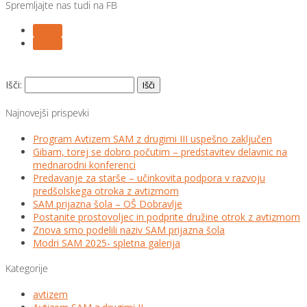
Spremljajte nas tudi na FB
Follow
Follow
Išči:
Najnovejši prispevki
Program Avtizem SAM z drugimi III uspešno zaključen
Gibam, torej se dobro počutim – predstavitev delavnic na
mednarodni konferenci
Predavanje za starše – učinkovita podpora v razvoju
predšolskega otroka z avtizmom
SAM prijazna šola – OŠ Dobravlje
Postanite prostovoljec in podprite družine otrok z avtizmom
Znova smo podelili naziv SAM prijazna šola
Modri SAM 2025- spletna galerija
Kategorije
avtizem