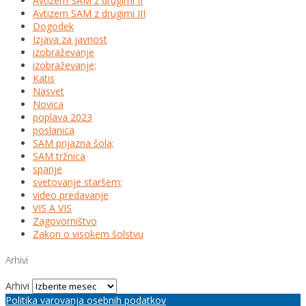
Avtizem SAM z drugimi II
Avtizem SAM z drugimi III
Dogodek
Izjava za javnost
izobraževanje
izobraževanje;
Katis
Nasvet
Novica
poplava 2023
poslanica
SAM prijazna šola;
SAM tržnica
spanje
svetovanje staršem;
video predavanje
VIS A VIS
Zagovorništvo
Zakon o visokem šolstvu
Arhivi
Arhivi
Politika varovanja osebnih podatkov