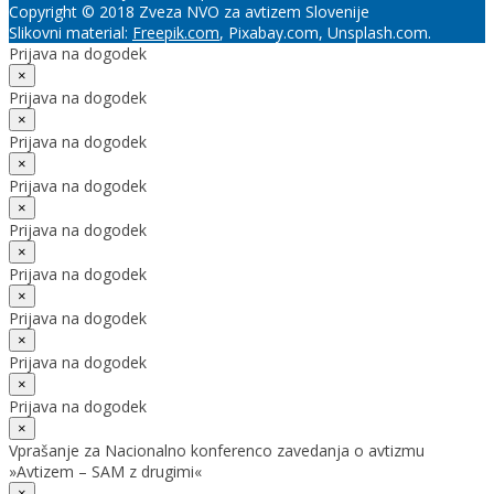
Copyright © 2018 Zveza NVO za avtizem Slovenije
Slikovni material:
Freepik.com
, Pixabay.com, Unsplash.com.
Prijava na dogodek
×
Prijava na dogodek
×
Prijava na dogodek
×
Prijava na dogodek
×
Prijava na dogodek
×
Prijava na dogodek
×
Prijava na dogodek
×
Prijava na dogodek
×
Prijava na dogodek
×
Vprašanje za Nacionalno konferenco zavedanja o avtizmu
»Avtizem – SAM z drugimi«
×