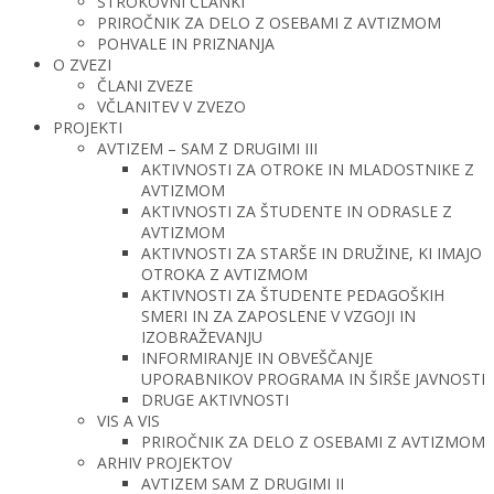
STROKOVNI ČLANKI
PRIROČNIK ZA DELO Z OSEBAMI Z AVTIZMOM
POHVALE IN PRIZNANJA
O ZVEZI
ČLANI ZVEZE
VČLANITEV V ZVEZO
PROJEKTI
AVTIZEM – SAM Z DRUGIMI III
AKTIVNOSTI ZA OTROKE IN MLADOSTNIKE Z
AVTIZMOM
AKTIVNOSTI ZA ŠTUDENTE IN ODRASLE Z
AVTIZMOM
AKTIVNOSTI ZA STARŠE IN DRUŽINE, KI IMAJO
OTROKA Z AVTIZMOM
AKTIVNOSTI ZA ŠTUDENTE PEDAGOŠKIH
SMERI IN ZA ZAPOSLENE V VZGOJI IN
IZOBRAŽEVANJU
INFORMIRANJE IN OBVEŠČANJE
UPORABNIKOV PROGRAMA IN ŠIRŠE JAVNOSTI
DRUGE AKTIVNOSTI
VIS A VIS
PRIROČNIK ZA DELO Z OSEBAMI Z AVTIZMOM
ARHIV PROJEKTOV
AVTIZEM SAM Z DRUGIMI II