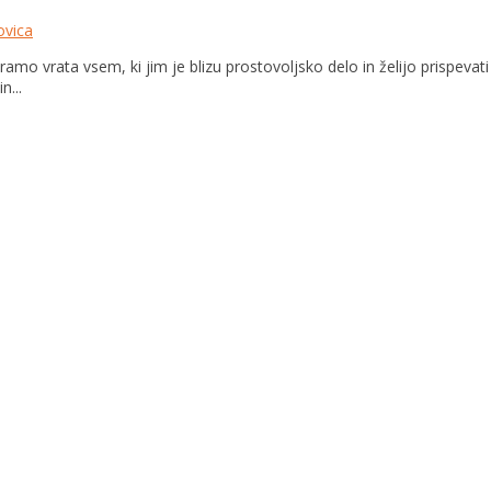
vica
amo vrata vsem, ki jim je blizu prostovoljsko delo in želijo prispev
n...