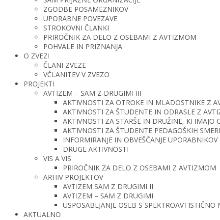
ZGODBE POSAMEZNIKOV
UPORABNE POVEZAVE
STROKOVNI ČLANKI
PRIROČNIK ZA DELO Z OSEBAMI Z AVTIZMOM
POHVALE IN PRIZNANJA
O ZVEZI
ČLANI ZVEZE
VČLANITEV V ZVEZO
PROJEKTI
AVTIZEM – SAM Z DRUGIMI III
AKTIVNOSTI ZA OTROKE IN MLADOSTNIKE Z 
AKTIVNOSTI ZA ŠTUDENTE IN ODRASLE Z AV
AKTIVNOSTI ZA STARŠE IN DRUŽINE, KI IMAJ
AKTIVNOSTI ZA ŠTUDENTE PEDAGOŠKIH SMERI 
INFORMIRANJE IN OBVEŠČANJE UPORABNIKOV 
DRUGE AKTIVNOSTI
VIS A VIS
PRIROČNIK ZA DELO Z OSEBAMI Z AVTIZMOM
ARHIV PROJEKTOV
AVTIZEM SAM Z DRUGIMI II
AVTIZEM – SAM Z DRUGIMI
USPOSABLJANJE OSEB S SPEKTROAVTISTIČNO
AKTUALNO