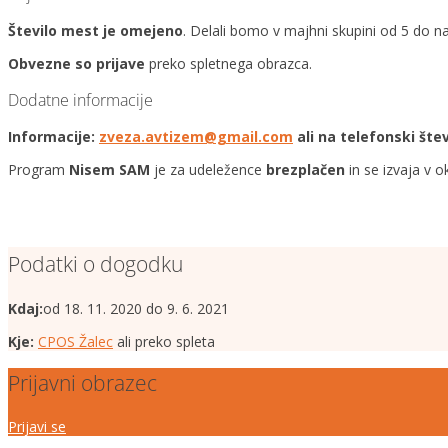
Število mest je omejeno
. Delali bomo v majhni skupini od 5 do n
Obvezne so prijave
preko spletnega obrazca.
Dodatne informacije
Informacije:
zveza.avtizem@gmail.com
ali na telefonski štev
Program
Nisem SAM
je za udeležence
brezplačen
in se izvaja v o
Podatki o dogodku
Kdaj:
od 18. 11. 2020 do 9. 6. 2021
Kje:
CPOS Žalec
ali preko spleta
Prijavni obrazec
Prijavi se