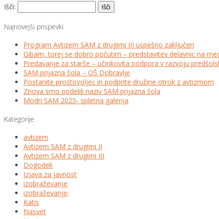
Išči:
Najnovejši prispevki
Program Avtizem SAM z drugimi III uspešno zaključen
Gibam, torej se dobro počutim – predstavitev delavnic na me
Predavanje za starše – učinkovita podpora v razvoju predšo
SAM prijazna šola – OŠ Dobravlje
Postanite prostovoljec in podprite družine otrok z avtizmom
Znova smo podelili naziv SAM prijazna šola
Modri SAM 2025- spletna galerija
Kategorije
avtizem
Avtizem SAM z drugimi II
Avtizem SAM z drugimi III
Dogodek
Izjava za javnost
izobraževanje
izobraževanje;
Katis
Nasvet