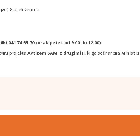
ajveč 8 udeležencev.
ilki 041 74 55 70 (vsak petek od 9:00 do 12:00).
kviru projekta
Avtizem SAM z drugimi II
, ki ga sofinancira
Ministrs