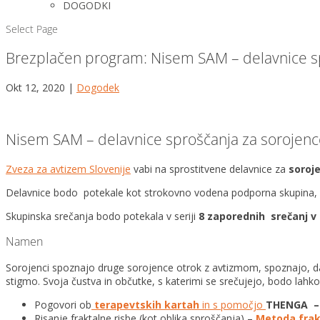
DOGODKI
Select Page
Brezplačen program: Nisem SAM – delavnice sp
Okt 12, 2020
|
Dogodek
Nisem SAM – delavnice sproščanja za sorojenc
Zveza za avtizem Slovenije
vabi na sprostitvene delavnice za
soroj
Delavnice bodo potekale kot strokovno vodena podporna skupina
Skupinska srečanja bodo potekala v seriji
8 zaporednih srečanj v 
Namen
Sorojenci spoznajo druge sorojence otrok z avtizmom, spoznajo, da 
stigmo. Svoja čustva in občutke, s katerimi se srečujejo, bodo lahko 
Pogovori ob
terapevtskih kartah
in s pomočjo
THENGA – 
Risanje fraktalne risbe (kot oblika sproščanja) –
Metoda frakt