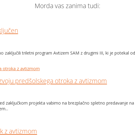
Morda vas zanima tudi:
ključen
ključili triletni program Avtizem SAM z drugimi III, ki je potekal od 
azvoju predšolskega otroka z avtizmom
 pred zaključkom projekta vabimo na brezplačno spletno predavanje n
em...
ok z avtizmom