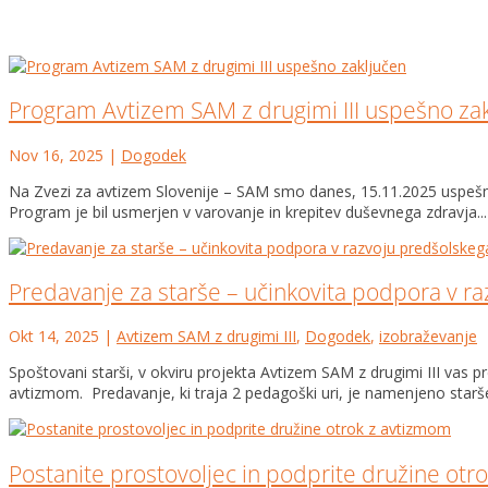
Program Avtizem SAM z drugimi III uspešno za
Nov 16, 2025
|
Dogodek
Na Zvezi za avtizem Slovenije – SAM smo danes, 15.11.2025 uspešno za
Program je bil usmerjen v varovanje in krepitev duševnega zdravja...
Predavanje za starše – učinkovita podpora v r
Okt 14, 2025
|
Avtizem SAM z drugimi III
,
Dogodek
,
izobraževanje
Spoštovani starši, v okviru projekta Avtizem SAM z drugimi III vas
avtizmom. Predavanje, ki traja 2 pedagoški uri, je namenjeno starš
Postanite prostovoljec in podprite družine otr