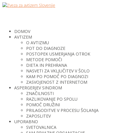
DOMOV
AVTIZEM
O AVTIZMU
POT DO DIAGNOZE
POSTOPEK USMERJANJA OTROK
METODE POMOČI
DIETA IN PREHRANA
NASVETI ZA VKLJUČITEV V ŠOLO
KAM PO POMOČ PO DIAGNOZI
ZASVOJENOST Z INTERNETOM
ASPERGERJEV SINDROM
ZNAČILNOSTI
RAZLIKOVANJE PO SPOLU
POMOČ DRUŽINI
PRILAGODITVE V PROCESU ŠOLANJA
ZAPOSLITEV
UPORABNO
SVETOVALNICA
SAM PRIJAZNE ORGANIZACIJE