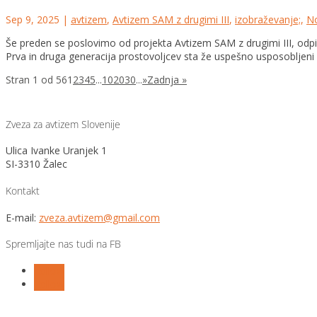
Sep 9, 2025
|
avtizem
,
Avtizem SAM z drugimi III
,
izobraževanje;
,
No
Še preden se poslovimo od projekta Avtizem SAM z drugimi III, odpir
Prva in druga generacija prostovoljcev sta že uspešno usposobljeni i
Stran 1 od 56
1
2
3
4
5
...
10
20
30
...
»
Zadnja »
Zveza za avtizem Slovenije
Ulica Ivanke Uranjek 1
SI-3310 Žalec
Kontakt
E-mail:
zveza.avtizem@gmail.com
Spremljajte nas tudi na FB
Follow
Follow