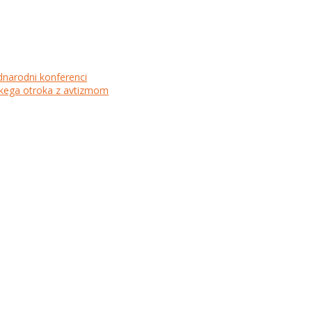
dnarodni konferenci
lskega otroka z avtizmom