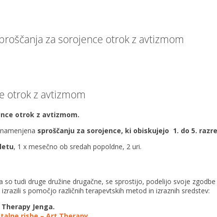
roščanja za sorojence otrok z avtizmom
e otrok z avtizmom
ence otrok z avtizmom.
, namenjena
sproščanju za sorojence, ki obiskujejo 1. do 5. raz
letu
, 1 x mesečno ob sredah popoldne, 2 uri.
so tudi druge družine drugačne, se sprostijo, podelijo svoje zgodbe
izrazili s pomočjo različnih terapevtskih metod in izraznih sredstev:
Therapy Jenga.
alne risbe – Art Therapy.