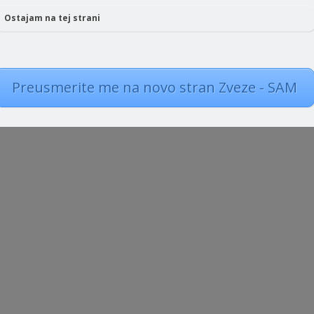
Ostajam na tej strani
a vas zanima tudi:
Preusmerite me na novo stran Zveze - SAM
ka prizadeva za ustrezno rešitev financiranja in sistemizacije
troka z avtizmom v vseh vzgojno izobraževalnih programih vrtcev,
z...