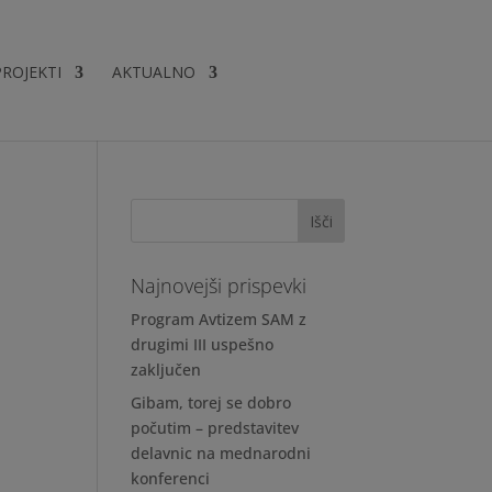
PROJEKTI
AKTUALNO
h
Najnovejši prispevki
Program Avtizem SAM z
drugimi III uspešno
zaključen
Gibam, torej se dobro
počutim – predstavitev
delavnic na mednarodni
konferenci