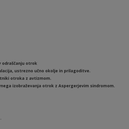
v odraščanju otrok
acija, ustrezno učno okolje in prilagoditve.
vrstniki otroka z avtizmom.
vnega izobraževanja otrok z Aspergerjevim sindromom.
.