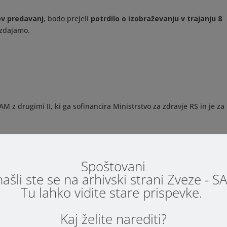
ov predavanj
, bodo prejeli
potrdilo o izobraževanju v trajanju 8
izdajamo.
 z drugimi II, ki ga sofinancira Ministrstvo za zdravje RS in je za
Spoštovani
Prijavni obrazec
ašli ste se na arhivski strani Zveze - 
Tu lahko vidite stare prispevke.
Prijavi se
Kaj želite narediti?