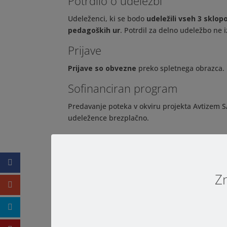
Potrdilo o udeležbi
Udeleženci, ki se bodo
udeležili vseh 3 sklop
pedagoških ur
. Potrdil za delno udeležbo ne 
Prijave
Prijave so obvezne
preko spletnega obrazca.
Sofinanciran program
Predavanje poteka v okviru projekta Avtizem SAM
udeležence brezplačno.
Podatki o dogodku
Zn
Kdaj:
14., 16. in 17. 12. 2020
Kje:
spletna aplikacija ZOOM