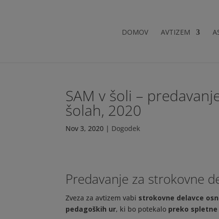
DOMOV
AVTIZEM
A
SAM v šoli – predavanj
šolah, 2020
Nov 3, 2020
|
Dogodek
Predavanje za strokovne d
Zveza za avtizem vabi
strokovne delavce osn
pedagoških ur
, ki bo potekalo
preko spletne