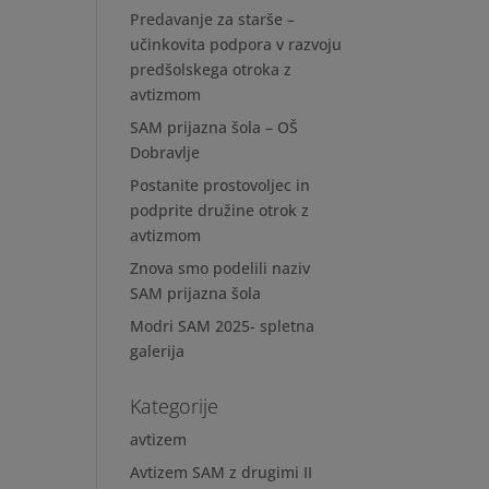
Predavanje za starše –
učinkovita podpora v razvoju
predšolskega otroka z
avtizmom
SAM prijazna šola – OŠ
Dobravlje
Postanite prostovoljec in
podprite družine otrok z
avtizmom
Znova smo podelili naziv
SAM prijazna šola
Modri SAM 2025- spletna
galerija
Kategorije
avtizem
Avtizem SAM z drugimi II