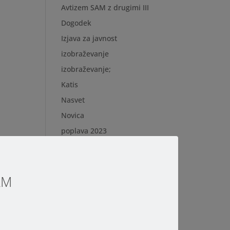
Avtizem SAM z drugimi III
Dogodek
Izjava za javnost
izobraževanje
izobraževanje;
Katis
Nasvet
Novica
poplava 2023
poslanica
SAM prijazna šola;
SAM tržnica
SAM
spanje
svetovanje staršem;
video predavanje