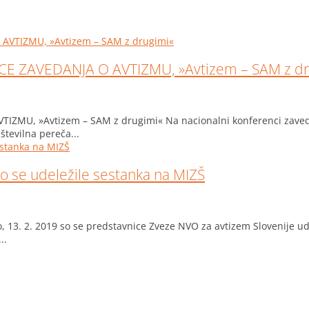
CE ZAVEDANJA O AVTIZMU, »Avtizem – SAM z dr
MU, »Avtizem – SAM z drugimi« Na nacionalni konferenci zavedan
številna pereča...
o se udeležile sestanka na MIZŠ
 13. 2. 2019 so se predstavnice Zveze NVO za avtizem Slovenije udele
..