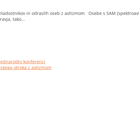
ladostnikov in odraslih oseb z avtizmom Osebe s SAM (spektroavtis
vja, tako...
mednarodni konferenci
olskega otroka z avtizmom