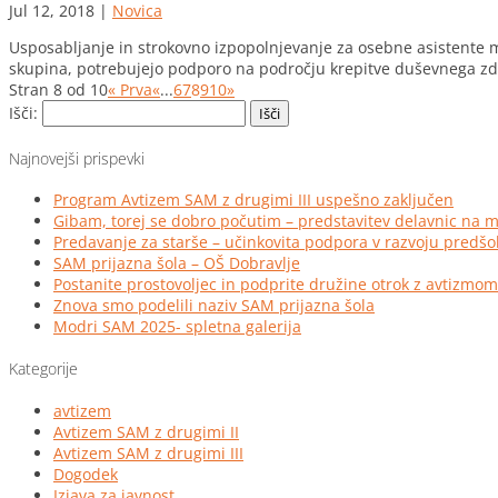
Jul 12, 2018
|
Novica
Usposabljanje in strokovno izpopolnjevanje za osebne asistente m
skupina, potrebujejo podporo na področju krepitve duševnega zdra
Stran 8 od 10
« Prva
«
...
6
7
8
9
10
»
Išči:
Najnovejši prispevki
Program Avtizem SAM z drugimi III uspešno zaključen
Gibam, torej se dobro počutim – predstavitev delavnic na 
Predavanje za starše – učinkovita podpora v razvoju predš
SAM prijazna šola – OŠ Dobravlje
Postanite prostovoljec in podprite družine otrok z avtizmom
Znova smo podelili naziv SAM prijazna šola
Modri SAM 2025- spletna galerija
Kategorije
avtizem
Avtizem SAM z drugimi II
Avtizem SAM z drugimi III
Dogodek
Izjava za javnost