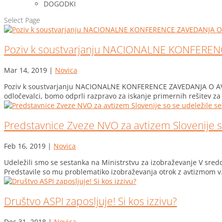
DOGODKI
Select Page
Poziv k soustvarjanju NACIONALNE KONFEREN
Mar 14, 2019
|
Novica
Poziv k soustvarjanju NACIONALNE KONFERENCE ZAVEDANJA O AVTIZ
odločevalci, bomo odprli razpravo za iskanje primernih rešitev za 
Predstavnice Zveze NVO za avtizem Slovenije s
Feb 16, 2019
|
Novica
Udeležili smo se sestanka na Ministrstvu za izobraževanje V sredo,
Predstavile so mu problematiko izobraževanja otrok z avtizmom v.
Društvo ASPI zaposljuje! Si kos izzivu?
Dec 31, 2018
|
Novica