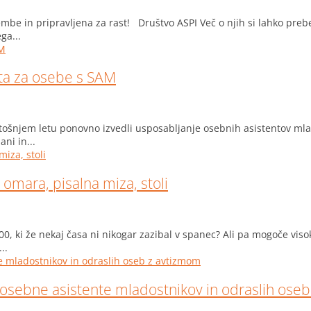
e in pripravljena za rast! Društvo ASPI Več o njih si lahko preberit
ga...
nta za osebe s SAM
njem letu ponovno izvedli usposabljanje osebnih asistentov mlado
ni in...
 omara, pisalna miza, stoli
 ki že nekaj časa ni nikogar zazibal v spanec? Ali pa mogoče visok
..
 osebne asistente mladostnikov in odraslih ose