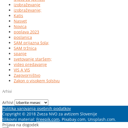
izobraževanje
izobraževanje;
Katis
Nasvet
Novica
poplava 2023
poslanica
SAM prijazna šola;
SAM tržnica
spanje
svetovanje staršem;
video predavanje
VIS A VIS
Zagovorništvo
Zakon o visokem šolstvu
Arhivi
Arhivi
Politika varovanja osebnih podatkov
Copyright © 2018 Zveza NVO za avtizem Slovenije
Slikovni material:
Freepik.com
, Pixabay.com, Unsplash.com.
Prijava na dogodek