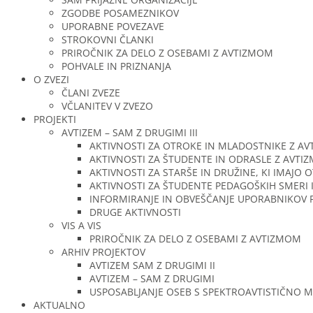
ZGODBE POSAMEZNIKOV
UPORABNE POVEZAVE
STROKOVNI ČLANKI
PRIROČNIK ZA DELO Z OSEBAMI Z AVTIZMOM
POHVALE IN PRIZNANJA
O ZVEZI
ČLANI ZVEZE
VČLANITEV V ZVEZO
PROJEKTI
AVTIZEM – SAM Z DRUGIMI III
AKTIVNOSTI ZA OTROKE IN MLADOSTNIKE Z A
AKTIVNOSTI ZA ŠTUDENTE IN ODRASLE Z AVTI
AKTIVNOSTI ZA STARŠE IN DRUŽINE, KI IMAJO
AKTIVNOSTI ZA ŠTUDENTE PEDAGOŠKIH SMERI I
INFORMIRANJE IN OBVEŠČANJE UPORABNIKOV P
DRUGE AKTIVNOSTI
VIS A VIS
PRIROČNIK ZA DELO Z OSEBAMI Z AVTIZMOM
ARHIV PROJEKTOV
AVTIZEM SAM Z DRUGIMI II
AVTIZEM – SAM Z DRUGIMI
USPOSABLJANJE OSEB S SPEKTROAVTISTIČNO 
AKTUALNO