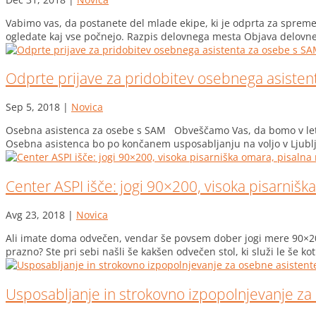
Vabimo vas, da postanete del mlade ekipe, ki je odprta za sprememb
ogledate kaj vse počnejo. Razpis delovnega mesta Objava delovne
Odprte prijave za pridobitev osebnega asiste
Sep 5, 2018
|
Novica
Osebna asistenca za osebe s SAM Obveščamo Vas, da bomo v letoš
Osebna asistenca bo po končanem usposabljanju na voljo v Ljublja
Center ASPI išče: jogi 90×200, visoka pisarniška
Avg 23, 2018
|
Novica
Ali imate doma odvečen, vendar še povsem dober jogi mere 90×200,
prazno? Ste pri sebi našli še kakšen odvečen stol, ki služi le še kot.
Usposabljanje in strokovno izpopolnjevanje za