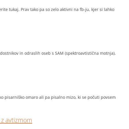
e tukaj. Prav tako pa so zelo aktivni na fb-ju, kjer si lahko
stnikov in odraslih oseb s SAM (spektroavtistična motnja).
o pisarniško omaro ali pa pisalno mizo, ki se počuti povsem
b z avtizmom