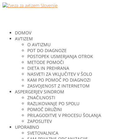
DOMOV
AVTIZEM
O AVTIZMU
POT DO DIAGNOZE
POSTOPEK USMERJANJA OTROK
METODE POMOČI
DIETA IN PREHRANA
NASVETI ZA VKLJUČITEV V ŠOLO
KAM PO POMOČ PO DIAGNOZI
ZASVOJENOST Z INTERNETOM
ASPERGERJEV SINDROM
ZNAČILNOSTI
RAZLIKOVANJE PO SPOLU
POMOČ DRUŽINI
PRILAGODITVE V PROCESU ŠOLANJA
ZAPOSLITEV
UPORABNO
SVETOVALNICA
SAM PRIJAZNE ORGANIZACIJE