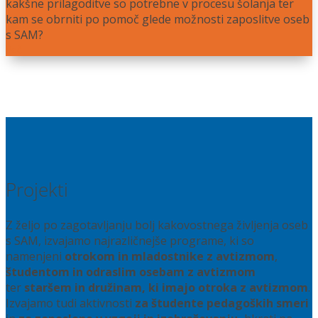
kakšne prilagoditve so potrebne v procesu šolanja ter
kam se obrniti po pomoč glede možnosti zaposlitve oseb
s SAM?
Več
Projekti
Z željo po zagotavljanju bolj kakovostnega življenja oseb
s SAM, izvajamo najrazličnejše programe, ki so
namenjeni
otrokom in mladostnike z avtizmom
,
študentom in odraslim osebam z avtizmom
ter
staršem in družinam, ki imajo otroka z avtizmom
.
Izvajamo tudi aktivnosti
za študente pedagoških smeri