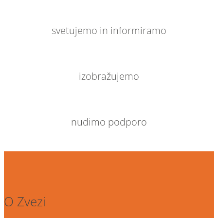
svetujemo in informiramo
izobražujemo
nudimo podporo
O Zvezi