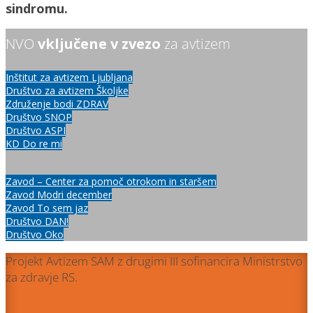
sindromu.
NVO
vključene v zvezo
za avtizem
Inštitut za avtizem Ljubljana
Društvo za avtizem Školjke
Združenje bodi ZDRAV
Društvo SNOP
Društvo ASPI
KD Do re mi
Zavod – Center za pomoč otrokom in staršem
Zavod Modri december
Zavod To sem jaz
Društvo DAN!
Društvo Oko
Projekt Avtizem SAM z drugimi III sofinancira Ministrstvo
za zdravje RS.