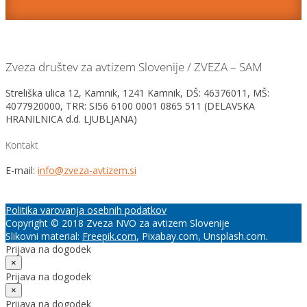
Zveza društev za avtizem Slovenije / ZVEZA – SAM
Streliška ulica 12, Kamnik, 1241 Kamnik, DŠ: 46376011, MŠ:
4077920000, TRR: SI56 6100 0001 0865 511 (DELAVSKA
HRANILNICA d.d. LJUBLJANA)
Kontakt
E-mail:
info@zveza-avtizem.si
Politika varovanja osebnih podatkov
Copyright © 2018 Zveza NVO za avtizem Slovenije
Slikovni material:
Freepik.com
, Pixabay.com, Unsplash.com.
Prijava na dogodek
×
Prijava na dogodek
×
Prijava na dogodek