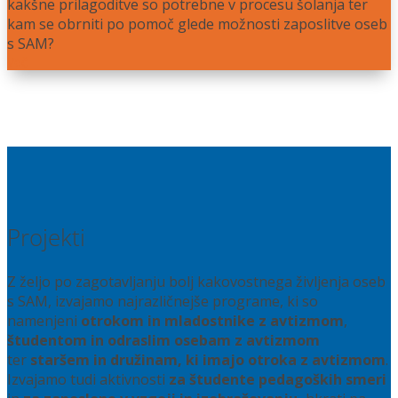
kakšne prilagoditve so potrebne v procesu šolanja ter
kam se obrniti po pomoč glede možnosti zaposlitve oseb
s SAM?
Več
Projekti
Z željo po zagotavljanju bolj kakovostnega življenja oseb
s SAM, izvajamo najrazličnejše programe, ki so
namenjeni
otrokom in mladostnike z avtizmom
,
študentom in odraslim osebam z avtizmom
ter
staršem in družinam, ki imajo otroka z avtizmom
.
Izvajamo tudi aktivnosti
za študente pedagoških smeri