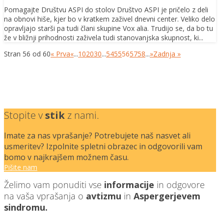
Pomagajte Društvu ASPI do stolov Društvo ASPI je pričelo z deli
na obnovi hiše, kjer bo v kratkem zaživel dnevni center. Veliko delo
opravljajo starši pa tudi člani skupine Vox alia. Trudijo se, da bo tu
že v bližnji prihodnosti zaživela tudi stanovanjska skupnost, ki...
Stran 56 od 60
« Prva
«
...
10
20
30
...
54
55
56
57
58
...
»
Zadnja »
Stopite v
stik
z nami.
Imate za nas vprašanje? Potrebujete naš nasvet ali
usmeritev? Izpolnite spletni obrazec in odgovorili vam
bomo v najkrajšem možnem času.
Pišite nam
Želimo vam ponuditi vse
informacije
in odgovore
na vaša vprašanja o
avtizmu
in
Aspergerjevem
sindromu.