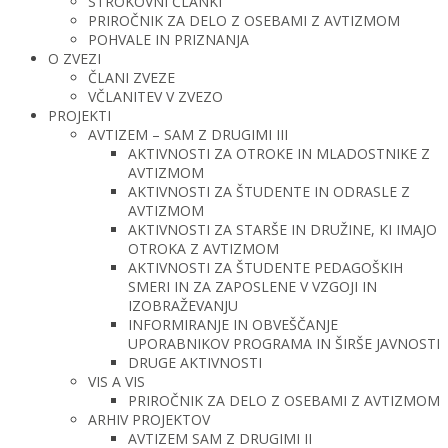
STROKOVNI ČLANKI
PRIROČNIK ZA DELO Z OSEBAMI Z AVTIZMOM
POHVALE IN PRIZNANJA
O ZVEZI
ČLANI ZVEZE
VČLANITEV V ZVEZO
PROJEKTI
AVTIZEM – SAM Z DRUGIMI III
AKTIVNOSTI ZA OTROKE IN MLADOSTNIKE Z
AVTIZMOM
AKTIVNOSTI ZA ŠTUDENTE IN ODRASLE Z
AVTIZMOM
AKTIVNOSTI ZA STARŠE IN DRUŽINE, KI IMAJO
OTROKA Z AVTIZMOM
AKTIVNOSTI ZA ŠTUDENTE PEDAGOŠKIH
SMERI IN ZA ZAPOSLENE V VZGOJI IN
IZOBRAŽEVANJU
INFORMIRANJE IN OBVEŠČANJE
UPORABNIKOV PROGRAMA IN ŠIRŠE JAVNOSTI
DRUGE AKTIVNOSTI
VIS A VIS
PRIROČNIK ZA DELO Z OSEBAMI Z AVTIZMOM
ARHIV PROJEKTOV
AVTIZEM SAM Z DRUGIMI II