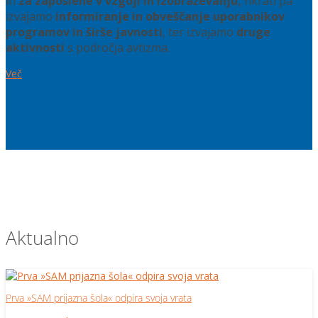
in
za zaposlene v vzgoji in izobraževanju,
hkrati pa
izvajamo
informiranje in obveščanje uporabnikov
programov in širše javnosti
, ter izvajamo
druge
aktivnosti
s področja avtizma.
Več
Aktualno
Prva »SAM prijazna šola« odpira svoja vrata