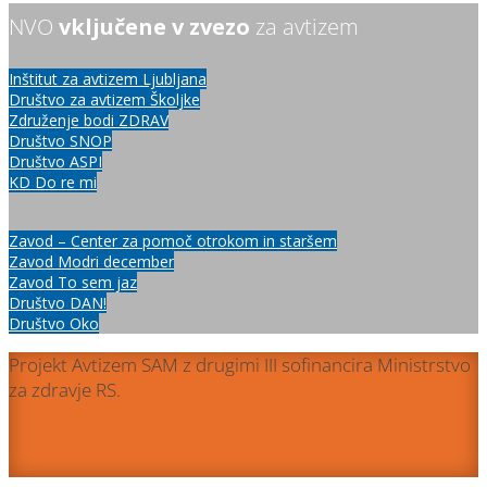
NVO
vključene v zvezo
za avtizem
Inštitut za avtizem Ljubljana
Društvo za avtizem Školjke
Združenje bodi ZDRAV
Društvo SNOP
Društvo ASPI
KD Do re mi
Zavod – Center za pomoč otrokom in staršem
Zavod Modri december
Zavod To sem jaz
Društvo DAN!
Društvo Oko
Projekt Avtizem SAM z drugimi III sofinancira Ministrstvo
za zdravje RS.