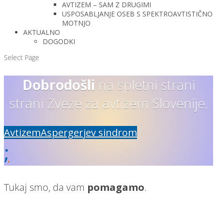
AVTIZEM – SAM Z DRUGIMI
USPOSABLJANJE OSEB S SPEKTROAVTISTIČNO
MOTNJO
AKTUALNO
DOGODKI
Select Page
Dobrodošli
na spletni strani
strani Zveze za avtizem Slovenije.
Avtizem
Aspergerjev sindrom
;
Tukaj smo, da vam
pomagamo
.