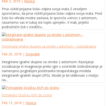
Mar 2, 2018
|
Novica
Prva »SAM prijazna šola« odpira svoja vrata Z veseljem
sporočamo, da prva »SAM prijazna šola« odpira svoja vrata. Pred
šolo bo vihrala modra zastava, ki sporoča »otroci z avtizmom,
razumemo vas in tukaj ste toplo sprejeti«. V mali, prijetni
podružnični šoli v središču...
Integrirane igralne skupine za otroke z avtizmom – izobraževanje
Feb 20, 2018
|
Dogodek
Integrirane igralne skupine za otroke z avtizmom: Razvijanje
socializacije in imaginacije preko igre s sovrstniki Izobraževanje je
namenjeno poglobljeni predstavitvi terapevtskega modela
integriranih igralnih skupin (IPG). Model je bil oblikovan z mislijo
na...
Pomagajte Društvu ASPI do stolov
Feb 13, 2018
|
Novica