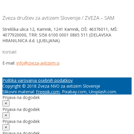
Zveza društev za avtizem Slovenije / ZVEZA – SAM
Streliška ulica 12, Kamnik, 1241 Kamnik, DŠ: 46376011, MŠ:
4077920000, TRR: SI56 6100 0001 0865 511 (DELAVSKA
HRANILNICA d.d. LJUBLJANA)
Kontakt
E-mail:
info@zveza-avtizem.si
Politika varovanja osebnih podatkov
Copyright © 2018 Zveza NVO za avtizem Slovenije
Slikovni material:
Freepik.com
, Pixabay.com, Unsplash.com.
Prijava na dogodek
×
Prijava na dogodek
×
Prijava na dogodek
×
Prijava na dogodek