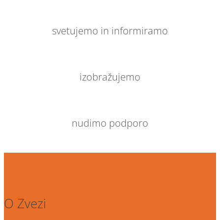
svetujemo in informiramo
izobražujemo
nudimo podporo
O Zvezi