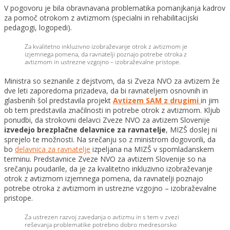
V pogovoru je bila obravnavana problematika pomanjkanja kadrov
za pomoč otrokom z avtizmom (specialni in rehabilitacijski
pedagogi, logopedi).
Za kvalitetno inkluzivno izobraževanje otrok z avtizmom je
izjemnega pomena, da ravnatelji poznajo potrebe otroka z
avtizmom in ustrezne vzgojno – izobraževalne pristope.
Ministra so seznanile z dejstvom, da si Zveza NVO za avtizem že
dve leti zaporedoma prizadeva, da bi ravnateljem osnovnih in
glasbenih šol predstavila projekt
Avtizem SAM z drugimi
in jim
ob tem predstavila značilnosti in potrebe otrok z avtizmom. Kljub
ponudbi, da strokovni delavci Zveze NVO za avtizem Slovenije
izvedejo brezplačne delavnice za ravnatelje
, MIZŠ doslej ni
sprejelo te možnosti. Na srečanju so z ministrom dogovorili, da
bo
delavnica za ravnatelje
izpeljana na MIZŠ v spomladanskem
terminu. Predstavnice Zveze NVO za avtizem Slovenije so na
srečanju poudarile, da je za kvalitetno inkluzivno izobraževanje
otrok z avtizmom izjemnega pomena, da ravnatelji poznajo
potrebe otroka z avtizmom in ustrezne vzgojno – izobraževalne
pristope.
Za ustrezen razvoj zavedanja o avtizmu in s tem v zvezi
reševanja problematike potrebno dobro medresorsko