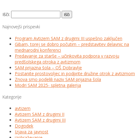
Išči:
Najnovejši prispevki
Program Avtizem SAM z drugimi III uspešno zaključen
Gibam, torej se dobro počutim – predstavitev delavnic na
mednarodni konferenci
Predavanje za starše – učinkovita podpora v razvoju
predšolskega otroka z avtizmom
SAM prijazna šola – OŠ Dobravlje
Postanite prostovoljec in podprite družine otrok z avtizmom
Znova smo podelili naziv SAM prijazna šola
Modri SAM 2025- spletna galerija
Kategorije
avtizem
Avtizem SAM z drugimi II
Avtizem SAM z drugimi III
Dogodek
Izjava za javnost
izobraževanje