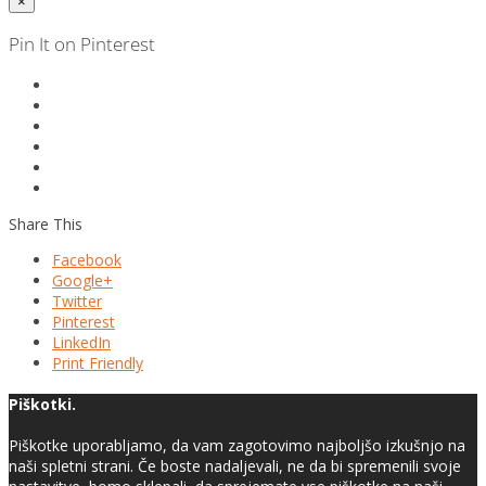
×
Pin It on Pinterest
Share This
Facebook
Google+
Twitter
Pinterest
LinkedIn
Print Friendly
Piškotki.
Piškotke uporabljamo, da vam zagotovimo najboljšo izkušnjo na
naši spletni strani. Če boste nadaljevali, ne da bi spremenili svoje