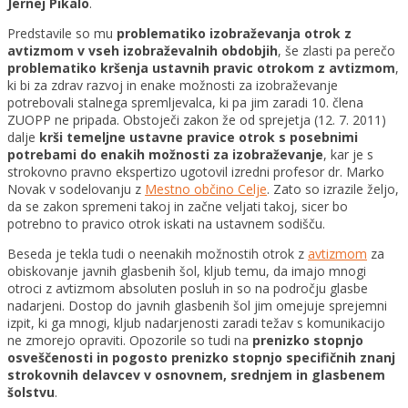
Jernej Pikalo
.
Predstavile so mu
problematiko izobraževanja otrok z
avtizmom v vseh izobraževalnih obdobjih
, še zlasti pa perečo
problematiko kršenja ustavnih pravic otrokom z avtizmom
,
ki bi za zdrav razvoj in enake možnosti za izobraževanje
potrebovali stalnega spremljevalca, ki pa jim zaradi 10. člena
ZUOPP ne pripada. Obstoječi zakon že od sprejetja (12. 7. 2011)
dalje
krši temeljne ustavne pravice otrok s posebnimi
potrebami do enakih možnosti za izobraževanje
, kar je s
strokovno pravno ekspertizo ugotovil izredni profesor dr. Marko
Novak v sodelovanju z
Mestno občino Celje
. Zato so izrazile željo,
da se zakon spremeni takoj in začne veljati takoj, sicer bo
potrebno to pravico otrok iskati na ustavnem sodišču.
Beseda je tekla tudi o neenakih možnostih otrok z
avtizmom
za
obiskovanje javnih glasbenih šol, kljub temu, da imajo mnogi
otroci z avtizmom absoluten posluh in so na področju glasbe
nadarjeni. Dostop do javnih glasbenih šol jim omejuje sprejemni
izpit, ki ga mnogi, kljub nadarjenosti zaradi težav s komunikacijo
ne zmorejo opraviti. Opozorile so tudi na
prenizko stopnjo
osveščenosti in pogosto prenizko stopnjo specifičnih znanj
strokovnih delavcev v osnovnem, srednjem in glasbenem
šolstvu
.