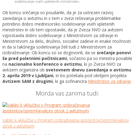
sodelovanje vseh vpletenih ministrstev.
Ob koncu srečanja so poudarile, da je za ustrezen razvoj
zavedanja o avtizmu in s tem v zvezi reševanja problematike
potrebno dobro medresorsko sodelovanje vseh vpletenih
ministrstev in ob tem izpostavile, da je Zveza NVO za avtizem
vzpostavila dobro sodelovanje z Ministrstvom za zdravje in
Ministrstvom za delo, družino, socialne zadeve in enake možnosti
in da si takšnega sodelovanja želi tudi z Ministrstvom za
izobraževanje. Ob koncu so se dogovorili, da se
srečanje ponovi
še pred poletnimi počitnicami
, sočasno pa so ministra povabile
na
nacionalno konferenco o avtizmu
, ki jo Zveza NVO za
avtizem organizira ob
svetovnem dnevu zavedanja o avtizmu
2. aprila 2019 v Ljubljani
, in bo potekala pod okriljem projekta
Avtizem SAM z drugimi
, ki ga sofinancira
Ministrstvo za zdravje
.
Morda vas zanima tudi:
Vabilo k vključitvi v Program izobraževanja asistentov/spremljevalcev
otrok z avtizmom