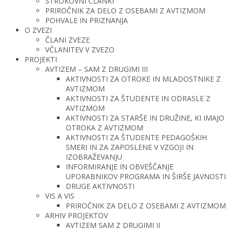
STROKOVNI ČLANKI
PRIROČNIK ZA DELO Z OSEBAMI Z AVTIZMOM
POHVALE IN PRIZNANJA
O ZVEZI
ČLANI ZVEZE
VČLANITEV V ZVEZO
PROJEKTI
AVTIZEM – SAM Z DRUGIMI III
AKTIVNOSTI ZA OTROKE IN MLADOSTNIKE Z
AVTIZMOM
AKTIVNOSTI ZA ŠTUDENTE IN ODRASLE Z
AVTIZMOM
AKTIVNOSTI ZA STARŠE IN DRUŽINE, KI IMAJO
OTROKA Z AVTIZMOM
AKTIVNOSTI ZA ŠTUDENTE PEDAGOŠKIH
SMERI IN ZA ZAPOSLENE V VZGOJI IN
IZOBRAŽEVANJU
INFORMIRANJE IN OBVEŠČANJE
UPORABNIKOV PROGRAMA IN ŠIRŠE JAVNOSTI
DRUGE AKTIVNOSTI
VIS A VIS
PRIROČNIK ZA DELO Z OSEBAMI Z AVTIZMOM
ARHIV PROJEKTOV
AVTIZEM SAM Z DRUGIMI II