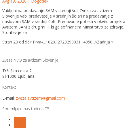
Avg 19, 2020
|
Dogodek
Vabljeni na predavanje SAM v srednji šoli Zveza za avtizem
Slovenije vabi predavatelje v srednjih šolah na predavanje z
naslovom SAM v srednji šoli. Predavanje poteka v okviru projekta
Avtizem SAM z drugimi II, ki ga sofinancira Ministrstvo za zdravje.
Storitev je za...
Stran 29 od 56
« Prva
«
...
10
20
...
27
28
29
30
31
...
40
50
...
»
Zadnja »
Zveza NVO za avtizem Slovenije
Tržaška cesta 2
SI-1000 Ljubljana
Kontakt
E-mail:
zveza.avtizem@gmail.com
Spremljajte nas tudi na FB
Follow
Follow