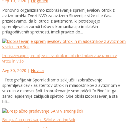
Sep 10, 2020
|
Dogodek
Ponovno organiziramo izobraževanje spremljevalcev otrok z
avtizmomNa Zvezi NVO za avtizem Slovenije si že dlje časa
prizadevamo, da bi otroci z avtizmom, ki potrebujejo
spremljevalca zaradi težav s komunikacijo in slabših
prilagoditvenih spretnosti, imeli pravico do...
Izobraževanje spremljevalcev otrok in mladostnikov z avtizmom v
vrtcu in v šoli
Avg 30, 2020
|
Novica
Fotografija: vir Spomladi smo zaključili izobraževanje
spremljevalcev / asistentov otrok in mladostnikov z avtizmom v
vrtcu in v osnovni šoli. Izobraževanje smo pričeli "v živo" in ga
zaradi epidemije zaključili spletno. Obe obliki izobraževanja sta
bili...
Brezplačno predavanje SAM v srednji šoli