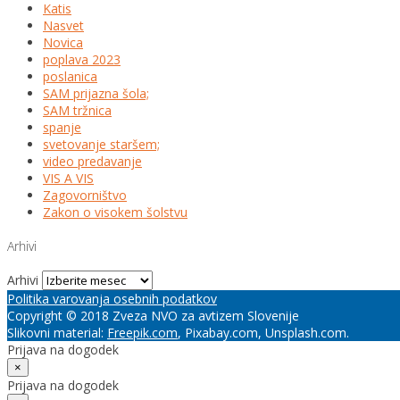
Katis
Nasvet
Novica
poplava 2023
poslanica
SAM prijazna šola;
SAM tržnica
spanje
svetovanje staršem;
video predavanje
VIS A VIS
Zagovorništvo
Zakon o visokem šolstvu
Arhivi
Arhivi
Politika varovanja osebnih podatkov
Copyright © 2018 Zveza NVO za avtizem Slovenije
Slikovni material:
Freepik.com
, Pixabay.com, Unsplash.com.
Prijava na dogodek
×
Prijava na dogodek