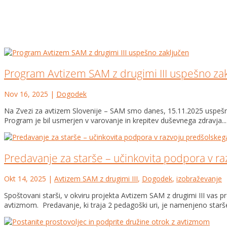
Program Avtizem SAM z drugimi III uspešno za
Nov 16, 2025
|
Dogodek
Na Zvezi za avtizem Slovenije – SAM smo danes, 15.11.2025 uspešno za
Program je bil usmerjen v varovanje in krepitev duševnega zdravja...
Predavanje za starše – učinkovita podpora v r
Okt 14, 2025
|
Avtizem SAM z drugimi III
,
Dogodek
,
izobraževanje
Spoštovani starši, v okviru projekta Avtizem SAM z drugimi III vas
avtizmom. Predavanje, ki traja 2 pedagoški uri, je namenjeno starš