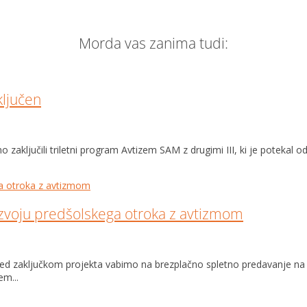
Morda vas zanima tudi:
ključen
ključili triletni program Avtizem SAM z drugimi III, ki je potekal od 
azvoju predšolskega otroka z avtizmom
 pred zaključkom projekta vabimo na brezplačno spletno predavanje n
em...