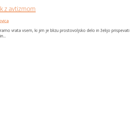
ok z avtizmom
vica
amo vrata vsem, ki jim je blizu prostovoljsko delo in želijo prispev
n...