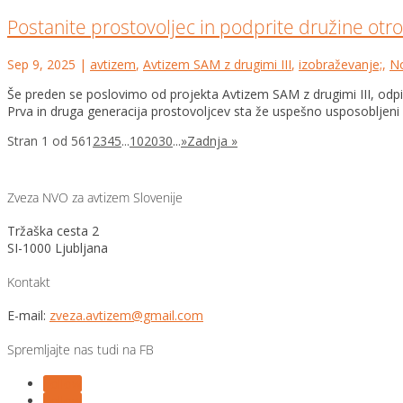
Postanite prostovoljec in podprite družine otr
Sep 9, 2025
|
avtizem
,
Avtizem SAM z drugimi III
,
izobraževanje;
,
No
Še preden se poslovimo od projekta Avtizem SAM z drugimi III, odpir
Prva in druga generacija prostovoljcev sta že uspešno usposobljeni i
Stran 1 od 56
1
2
3
4
5
...
10
20
30
...
»
Zadnja »
Zveza NVO za avtizem Slovenije
Tržaška cesta 2
SI-1000 Ljubljana
Kontakt
E-mail:
zveza.avtizem@gmail.com
Spremljajte nas tudi na FB
Follow
Follow