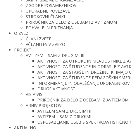
ZGODBE POSAMEZNIKOV
UPORABNE POVEZAVE
STROKOVNI ČLANKI
PRIROČNIK ZA DELO Z OSEBAMI Z AVTIZMOM
POHVALE IN PRIZNANJA
O ZVEZI
ČLANI ZVEZE
VČLANITEV V ZVEZO
PROJEKTI
AVTIZEM – SAM Z DRUGIMI III
AKTIVNOSTI ZA OTROKE IN MLADOSTNIKE Z 
AKTIVNOSTI ZA ŠTUDENTE IN ODRASLE Z AV
AKTIVNOSTI ZA STARŠE IN DRUŽINE, KI IMAJ
AKTIVNOSTI ZA ŠTUDENTE PEDAGOŠKIH SMERI 
INFORMIRANJE IN OBVEŠČANJE UPORABNIKOV 
DRUGE AKTIVNOSTI
VIS A VIS
PRIROČNIK ZA DELO Z OSEBAMI Z AVTIZMOM
ARHIV PROJEKTOV
AVTIZEM SAM Z DRUGIMI II
AVTIZEM – SAM Z DRUGIMI
USPOSABLJANJE OSEB S SPEKTROAVTISTIČNO
AKTUALNO