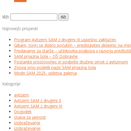
Išči:
Najnovejši prispevki
Program Avtizem SAM z drugimi III uspešno zaključen
Gibam, torej se dobro počutim – predstavitev delavnic na me
Predavanje za starše – učinkovita podpora v razvoju predšo
SAM prijazna šola – OŠ Dobravlje
Postanite prostovoljec in podprite družine otrok z avtizmom
Znova smo podelili naziv SAM prijazna šola
Modri SAM 2025- spletna galerija
Kategorije
avtizem
Avtizem SAM z drugimi II
Avtizem SAM z drugimi III
Dogodek
Izjava za javnost
izobraževanje
izobraževanje;