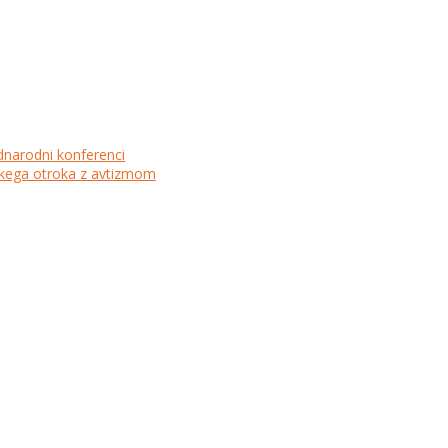
dnarodni konferenci
lskega otroka z avtizmom