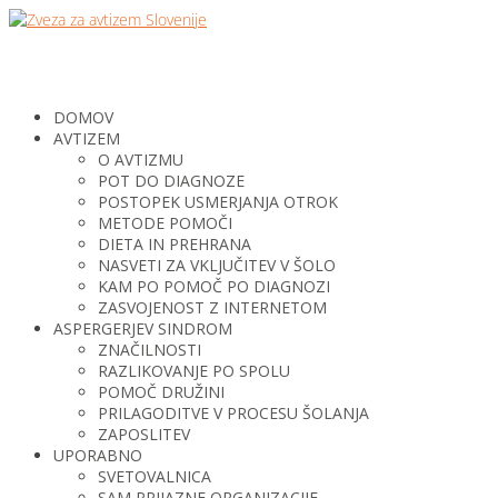
DOMOV
AVTIZEM
O AVTIZMU
POT DO DIAGNOZE
POSTOPEK USMERJANJA OTROK
METODE POMOČI
DIETA IN PREHRANA
NASVETI ZA VKLJUČITEV V ŠOLO
KAM PO POMOČ PO DIAGNOZI
ZASVOJENOST Z INTERNETOM
ASPERGERJEV SINDROM
ZNAČILNOSTI
RAZLIKOVANJE PO SPOLU
POMOČ DRUŽINI
PRILAGODITVE V PROCESU ŠOLANJA
ZAPOSLITEV
UPORABNO
SVETOVALNICA
SAM PRIJAZNE ORGANIZACIJE