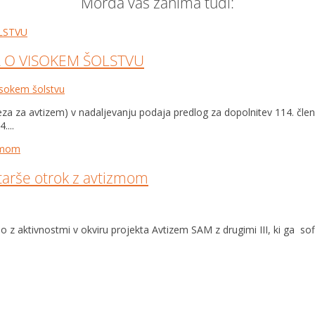
Morda vas zanima tudi:
 O VISOKEM ŠOLSTVU
isokem šolstvu
Zveza za avtizem) v nadaljevanju podaja predlog za dopolnitev 114. 
....
tarše otrok z avtizmom
 aktivnostmi v okviru projekta Avtizem SAM z drugimi III, ki ga sofi