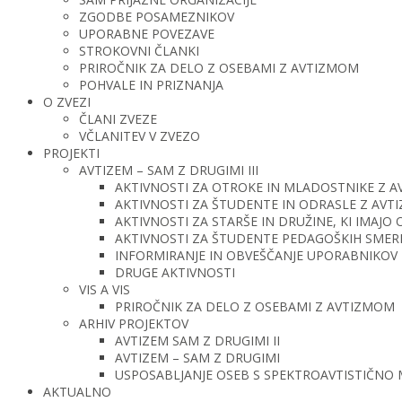
ZGODBE POSAMEZNIKOV
UPORABNE POVEZAVE
STROKOVNI ČLANKI
PRIROČNIK ZA DELO Z OSEBAMI Z AVTIZMOM
POHVALE IN PRIZNANJA
O ZVEZI
ČLANI ZVEZE
VČLANITEV V ZVEZO
PROJEKTI
AVTIZEM – SAM Z DRUGIMI III
AKTIVNOSTI ZA OTROKE IN MLADOSTNIKE Z 
AKTIVNOSTI ZA ŠTUDENTE IN ODRASLE Z AV
AKTIVNOSTI ZA STARŠE IN DRUŽINE, KI IMAJ
AKTIVNOSTI ZA ŠTUDENTE PEDAGOŠKIH SMERI 
INFORMIRANJE IN OBVEŠČANJE UPORABNIKOV 
DRUGE AKTIVNOSTI
VIS A VIS
PRIROČNIK ZA DELO Z OSEBAMI Z AVTIZMOM
ARHIV PROJEKTOV
AVTIZEM SAM Z DRUGIMI II
AVTIZEM – SAM Z DRUGIMI
USPOSABLJANJE OSEB S SPEKTROAVTISTIČNO
AKTUALNO