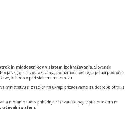
otrok in mladostnikov v sistem izobraževanja
. Slovenski
dročja vzgoje in izobraževanja; pomemben del tega je tudi področje
šitve, ki bodo v prid slehernemu otroku.
 ministrstvu si z različnimi ukrepi prizadevamo za dobrobit otrok s
šanja moramo tudi v prihodnje reševati skupaj, v prid otrokom in
braževalni sistem
.