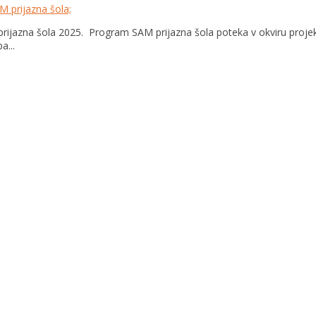
M prijazna šola;
 prijazna šola 2025. Program SAM prijazna šola poteka v okviru proje
a...