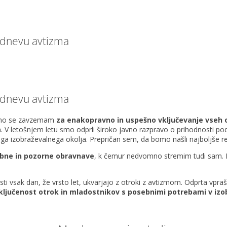
m dnevu avtizma
m dnevu avtizma
sebno se zavzemam
za enakopravno in uspešno vključevanje vseh 
. V letošnjem letu smo odprli široko javno razpravo o prihodnosti po
ga izobraževalnega okolja. Prepričan sem, da bomo našli najboljše re
krbne in pozorne obravnave
, k čemur nedvomno stremim tudi sam. Na
ti vsak dan, že vrsto let, ukvarjajo z otroki z avtizmom. Odprta vpra
ljučenost otrok in mladostnikov s posebnimi potrebami v izo