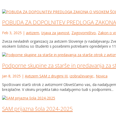
POBUDA ZA DOPOLNITEV PREDLOGA ZAKONA
Feb 3, 2025
|
avtizem
,
Izjava za javnost
,
Zagovorništvo
,
Zakon o v
Zveza nevladnih organizacij za avtizem Slovenije (v nadaljevanju 
visokem šolstvu so študenti s posebnimi potrebami opredeljeni v 114
Podporne skupine za starše in predavanja za s
Jan 8, 2025
|
Avtizem SAM z drugimi III
,
izobraževanje;
,
Novica
Spoštovani starši otrok z avtizmom! Obveščamo vas, da nadaljujemo z
brezplačne. V okviru projekta tako nadaljujemo tudi s podpornimi...
SAM prijazna šola 2024-2025