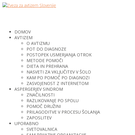
DOMOV
AVTIZEM
O AVTIZMU
POT DO DIAGNOZE
POSTOPEK USMERJANJA OTROK
METODE POMOČI
DIETA IN PREHRANA
NASVETI ZA VKLJUČITEV V ŠOLO
KAM PO POMOČ PO DIAGNOZI
ZASVOJENOST Z INTERNETOM
ASPERGERJEV SINDROM
ZNAČILNOSTI
RAZLIKOVANJE PO SPOLU
POMOČ DRUŽINI
PRILAGODITVE V PROCESU ŠOLANJA
ZAPOSLITEV
UPORABNO
SVETOVALNICA
SAM PRIJAZNE ORGANIZACIJE