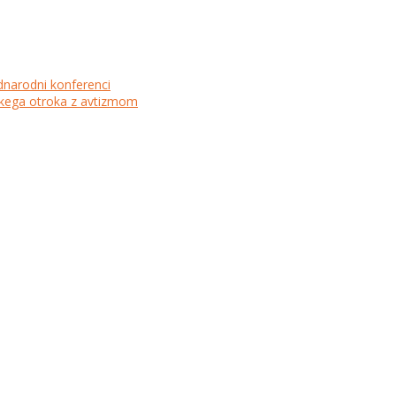
dnarodni konferenci
lskega otroka z avtizmom