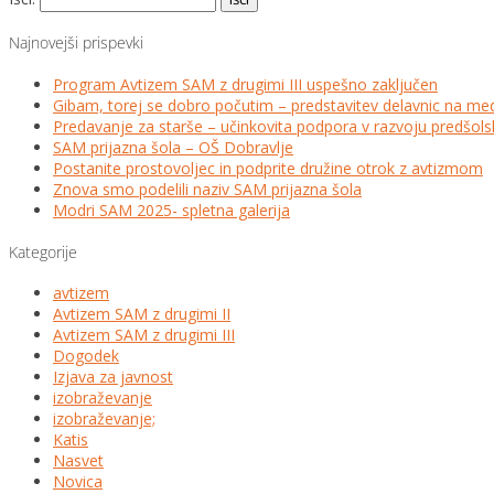
Najnovejši prispevki
Program Avtizem SAM z drugimi III uspešno zaključen
Gibam, torej se dobro počutim – predstavitev delavnic na me
Predavanje za starše – učinkovita podpora v razvoju predšo
SAM prijazna šola – OŠ Dobravlje
Postanite prostovoljec in podprite družine otrok z avtizmom
Znova smo podelili naziv SAM prijazna šola
Modri SAM 2025- spletna galerija
Kategorije
avtizem
Avtizem SAM z drugimi II
Avtizem SAM z drugimi III
Dogodek
Izjava za javnost
izobraževanje
izobraževanje;
Katis
Nasvet
Novica