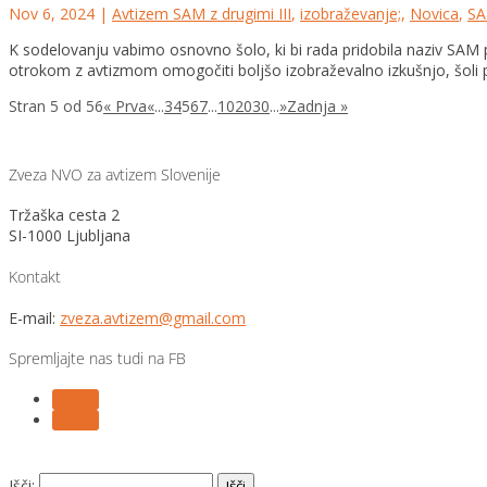
Nov 6, 2024
|
Avtizem SAM z drugimi III
,
izobraževanje;
,
Novica
,
SA
K sodelovanju vabimo osnovno šolo, ki bi rada pridobila naziv SAM
otrokom z avtizmom omogočiti boljšo izobraževalno izkušnjo, šoli p
Stran 5 od 56
« Prva
«
...
3
4
5
6
7
...
10
20
30
...
»
Zadnja »
Zveza NVO za avtizem Slovenije
Tržaška cesta 2
SI-1000 Ljubljana
Kontakt
E-mail:
zveza.avtizem@gmail.com
Spremljajte nas tudi na FB
Follow
Follow
Išči: