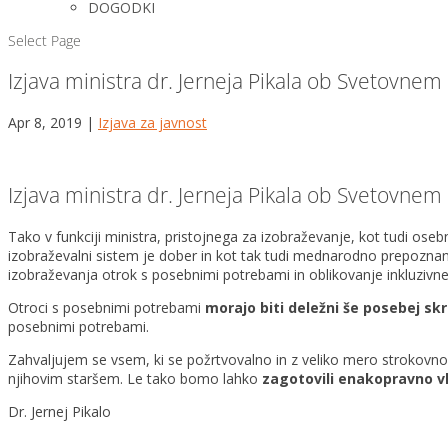
DOGODKI
Select Page
Izjava ministra dr. Jerneja Pikala ob Svetovne
Apr 8, 2019
|
Izjava za javnost
Izjava ministra dr. Jerneja Pikala ob Svetovne
Tako v funkciji ministra, pristojnega za izobraževanje, kot tudi o
izobraževalni sistem je dober in kot tak tudi mednarodno prepoznan
izobraževanja otrok s posebnimi potrebami in oblikovanje inkluzivne
Otroci s posebnimi potrebami
morajo biti deležni še posebej s
posebnimi potrebami.
Zahvaljujem se vsem, ki se požrtvovalno in z veliko mero strokovnos
njihovim staršem. Le tako bomo lahko
zagotovili enakopravno vk
Dr. Jernej Pikalo