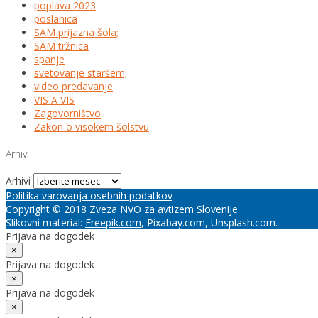
poplava 2023
poslanica
SAM prijazna šola;
SAM tržnica
spanje
svetovanje staršem;
video predavanje
VIS A VIS
Zagovorništvo
Zakon o visokem šolstvu
Arhivi
Arhivi
Politika varovanja osebnih podatkov
Copyright © 2018 Zveza NVO za avtizem Slovenije
Slikovni material:
Freepik.com
, Pixabay.com, Unsplash.com.
Prijava na dogodek
×
Prijava na dogodek
×
Prijava na dogodek
×