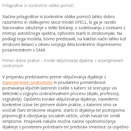
Prilagoditve in konkretne oblike pomoči
Načine prilagoditve in konkretne oblike pomoči lahko dobro
razumemo in oblikujemo skozi model SPELL, ki ga je razvilo
Nacionalno združenje v Veliki Britaniji, v sodelovanju z osebami z
motnjo avtističnega spektra, njihovimi starši in strokovnjaki. Na
podlagi tega modela, bomo predstavili, na kakšen način lahko kot
strokovni delavci v okviru svojega dela konkretno doprinesemo
posameznikom s SAM.
Primer dobre prakse – Koraki vključevanja dijakinje z aspergerjevim
sindromom
V prispevku predstavimo primer vključevanja dijakinje z
Aspergerjevim sindromom
in poudarimo pomembnost
poznavanja ključnih lastnosti osebe s katero se srečujejo vsi
deležniki v vzgojno-izobraževalnem procesu (dijaki, profesorji,
vzgojitelji). Opišemo korake vključevanja dijakinje, navedemo
konkretne izzive ter primere dobre prakse, s katerimi smo se
soočali člani strokovne skupine, starši in dijakinja ter postopoma
pripomogli k izboljšanju socialnih veščin, učnih navad ter omilil
simptome. Prispevek nakaže možne načine opolnomočenja
dijakinje s posebnimi potrebami ter predstavi smernice za uspešno