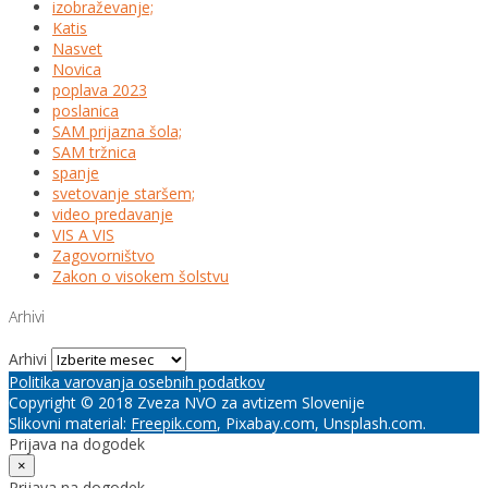
izobraževanje;
Katis
Nasvet
Novica
poplava 2023
poslanica
SAM prijazna šola;
SAM tržnica
spanje
svetovanje staršem;
video predavanje
VIS A VIS
Zagovorništvo
Zakon o visokem šolstvu
Arhivi
Arhivi
Politika varovanja osebnih podatkov
Copyright © 2018 Zveza NVO za avtizem Slovenije
Slikovni material:
Freepik.com
, Pixabay.com, Unsplash.com.
Prijava na dogodek
×
Prijava na dogodek