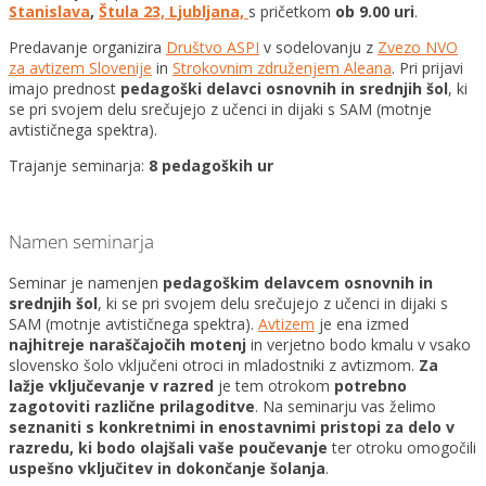
Stanislava
,
Štula 23, Ljubljana,
s pričetkom
ob 9.00 uri
.
Predavanje organizira
Društvo ASPI
v sodelovanju z
Zvezo NVO
za avtizem Slovenije
in
Strokovnim združenjem Aleana
. Pri prijavi
imajo prednost
pedagoški delavci osnovnih in srednjih šol
, ki
se pri svojem delu srečujejo z učenci in dijaki s SAM (motnje
avtističnega spektra).
Trajanje seminarja:
8 pedagoških ur
Namen seminarja
Seminar je namenjen
pedagoškim delavcem osnovnih in
srednjih šol
, ki se pri svojem delu srečujejo z učenci in dijaki s
SAM (motnje avtističnega spektra).
Avtizem
je ena izmed
najhitreje naraščajočih motenj
in verjetno bodo kmalu v vsako
slovensko šolo vključeni otroci in mladostniki z avtizmom.
Za
lažje vključevanje v razred
je tem otrokom
potrebno
zagotoviti različne prilagoditve
. Na seminarju vas želimo
seznaniti s konkretnimi in enostavnimi pristopi za delo v
razredu, ki bodo olajšali vaše poučevanje
ter otroku omogočili
uspešno vključitev in dokončanje šolanja
.