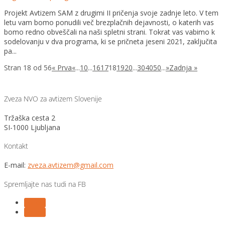
Projekt Avtizem SAM z drugimi II pričenja svoje zadnje leto. V tem
letu vam bomo ponudili več brezplačnih dejavnosti, o katerih vas
bomo redno obveščali na naši spletni strani. Tokrat vas vabimo k
sodelovanju v dva programa, ki se pričneta jeseni 2021, zaključita
pa...
Stran 18 od 56
« Prva
«
...
10
...
16
17
18
19
20
...
30
40
50
...
»
Zadnja »
Zveza NVO za avtizem Slovenije
Tržaška cesta 2
SI-1000 Ljubljana
Kontakt
E-mail:
zveza.avtizem@gmail.com
Spremljajte nas tudi na FB
Follow
Follow