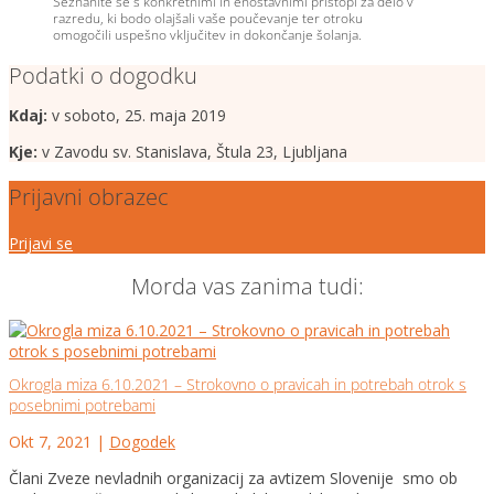
Seznanite se s konkretnimi in enostavnimi pristopi za delo v
razredu, ki bodo olajšali vaše poučevanje ter otroku
omogočili uspešno vključitev in dokončanje šolanja.
Podatki o dogodku
Kdaj:
v soboto, 25. maja 2019
Kje:
v Zavodu sv. Stanislava, Štula 23, Ljubljana
Prijavni obrazec
Prijavi se
Morda vas zanima tudi:
Okrogla miza 6.10.2021 – Strokovno o pravicah in potrebah otrok s
posebnimi potrebami
Okt 7, 2021
|
Dogodek
Člani Zveze nevladnih organizacij za avtizem Slovenije smo ob