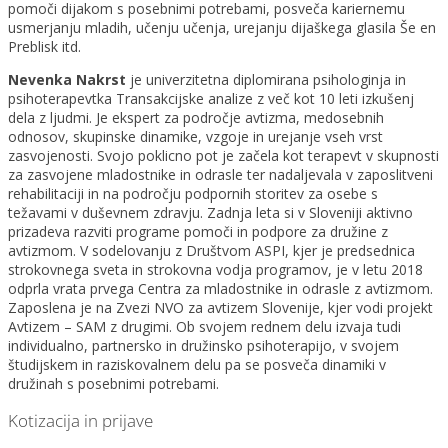
pomoči dijakom s posebnimi potrebami, posveča kariernemu
usmerjanju mladih, učenju učenja, urejanju dijaškega glasila Še en
Preblisk itd.
Nevenka Nakrst
je univerzitetna diplomirana psihologinja in
psihoterapevtka Transakcijske analize z več kot 10 leti izkušenj
dela z ljudmi. Je ekspert za področje avtizma, medosebnih
odnosov, skupinske dinamike, vzgoje in urejanje vseh vrst
zasvojenosti. Svojo poklicno pot je začela kot terapevt v skupnosti
za zasvojene mladostnike in odrasle ter nadaljevala v zaposlitveni
rehabilitaciji in na področju podpornih storitev za osebe s
težavami v duševnem zdravju. Zadnja leta si v Sloveniji aktivno
prizadeva razviti programe pomoči in podpore za družine z
avtizmom. V sodelovanju z Društvom ASPI, kjer je predsednica
strokovnega sveta in strokovna vodja programov, je v letu 2018
odprla vrata prvega Centra za mladostnike in odrasle z avtizmom.
Zaposlena je na Zvezi NVO za avtizem Slovenije, kjer vodi projekt
Avtizem – SAM z drugimi. Ob svojem rednem delu izvaja tudi
individualno, partnersko in družinsko psihoterapijo, v svojem
študijskem in raziskovalnem delu pa se posveča dinamiki v
družinah s posebnimi potrebami.
Kotizacija in prijave