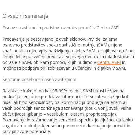
O vsebini seminarja
Osnove o avtizmu in predstavitev praks pomoči v Centru ASPI
Predavanje je sestavljeno iz dveh sklopov. Prvi del zajema
osnovno predstavitev spektroavtistične motnje (SAM), njene
značilnosti in njen vpliv na življenje oseb s SAM ter njihove družine.
Drugi del je posvečen predstavitvi prvega Centra za mladostnike in
odrasle s SAM, oblikam pomoči, ki jih nudimo v
Centru ASPI
in
možnosti podpore pri izobraževanju učencev in dijakov v SAM.
Senzorne posebnosti oseb z avtizmom
Raziskave kažejo, da kar 95-99% oseb s SAM izkusi težave na
področju senzorne predelave informacij. Te se lahko kažejo kot
hiper ali hipo senzibilnost, oz. kombinacija obojega na enem ali
večih področjih senzoričnega zaznavanja (dotik, vonj, zvok, vidna
občutljivost, gibanje – vestibularni sistem, propriocepcija).
Poznavanje in razumevanje senzornih specifik je ključno, da lahko
zagotovimo okolje, kjer se bo posameznik kar najbolje počutil in
razvijal svoje potenciale.