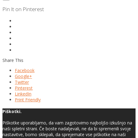
Pin It on Pinterest
Share This
Facebook
Google+
Twitter
Pinterest
LinkedIn
Print Friendly
Piškotki.
Piškotke uporabljamo, da vam zagotovimo najboljšo izkušnjo na
naši spletni strani. Če boste nadaljevali, ne da bi spremenili svoje
nastavitve, bomo sklepali, da sprejemate vse piškotke na naši