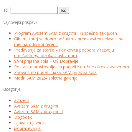
Išči:
Najnovejši prispevki
Program Avtizem SAM z drugimi III uspešno zaključen
Gibam, torej se dobro počutim – predstavitev delavnic na
mednarodni konferenci
Predavanje za starše – učinkovita podpora v razvoju
predšolskega otroka z avtizmom
SAM prijazna šola – OŠ Dobravlje
Postanite prostovoljec in podprite družine otrok z avtizmom
Znova smo podelili naziv SAM prijazna šola
Modri SAM 2025- spletna galerija
Kategorije
avtizem
Avtizem SAM z drugimi II
Avtizem SAM z drugimi III
Dogodek
Izjava za javnost
izobraževanje