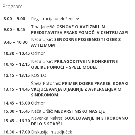
Program
8.00 – 9.00
Registracija udeležencev
Tina Janežič:
OSNOVE O AVTIZMU IN
9.00 – 9.45
PREDSTAVITEV PRAKS POMOČI V CENTRU ASPI
Neža Uršič:
SENZORNE POSEBNOSTI OSEB Z
9.45 – 10.30
AVTIZMOM
10.30 – 10.45
Odmor
Neža Uršič:
PRILAGODITVE IN KONKRETNE
10.45 – 12.15
OBLIKE POMOČI – SPELL MODEL
12.15 – 13.15
KOSILO
Špela Potočnik:
PRIMER DOBRE PRAKSE: KORAKI
13.15 – 14.45
VKLJUČEVANJA DIJAKINJE Z ASPERGERJEVIM
SINDROMOM
14.45 – 15.00
Odmor
15.00 – 15.45
Neža Uršič:
MEDVRSTNIŠKO NASILJE
Nevenka Nakrst:
SODELOVANJE IN STROKOVNO
15.45 – 16.30
DELO S STARŠI
16.30 – 17.00
Diskusija in zaključek