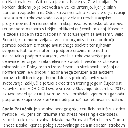
na Nacionalnem inštitutu za javno zdravje (NIJZ) v Ljubljani. Po
končani diplomi jo je pot vodila v Veliko Britanijo, kjer je bila v
Londonu zaposlena na Oddelku za mentalno zdravje v organizaciji
Hestia. Kot strokovna sodelavka je v okviru rehabilitacijskih
programov nudila individualno in skupinsko psihološko obravnavo
ter podporo osebam s težjimi oblikami duševnih motenj. Kasneje
je začela sodelovati z Nacionalnim združenjem za avtizem v Veliki
Britaniji, ki trenutno velja za vodilno organizacijo na področju
pomoči osebam z motnjo avtističnega spektra ter njihovim
svojcem. Kot koordinator za podporo družinam je nudila
individualno podporo staršem, vodila strokovna srečanja in
delavnice ter organizirala delavnice socialnih veščin za otroke in
mladostnike. Poleg rednih izobraževanj in strokovnih srečanj na
konferencah je v sklopu Nacionalnega združenja za avtizem
opravila tudi trening petih modulov, s področja avtizma in
svetovanja. Zaključila je tudi akreditiran trening joge in čuječnosti
za avtizem in ADHD. Od svoje vrnitve v Slovenijo, decembra 2018,
aktivno sodeluje z Društvom ASPI v Domžalah, kjer pomaga voditi
podporno skupino za starše in nudi pomoč uporabnikom društva.
Špela Potočnik
je socialna pedagoginja, certificirana inštruktorica
metode TRE (tension, trauma and stress releasing excercises),
zaposlena kot svetovalna delavka na Gimnaziji Želimlje in v Domu
Janeza Boska, kjer se poleg svetovalnega dela in dodatni strokovni