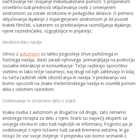
načrtovanje ter izvajanje individualizirane pomoči. S prispevkom
osvetlimo tudi prednosti vključevanja oseb z omenjenim
sindromom za ostale strokovne in pedagoške delavce. O primeru
vključevanja dijakinje z Aspergerjevim sindromom je bil posnet
kratek filmček, v katerem so predstavljena razmišljanja dijakinje,
njene razredničarke, vzgojiteljice in prijateljic.
Medvrstniško nasilje
Otroci z
avtizmom
so lahko pogosteje žrtve psihičnega in
fizičnega nasilja, zlasti zaradi njihovega primanjkljaja na področju
socialne interakcije in komunikacije. Težje razbirajo sporočilno
vsebino in tako težje razumejo, kaj drugi od njih zahtevajo in kdaj
so tarča različnih oblik izkoriščanja in nasilja. V predavanju vas
bomo opozorili na znake medvrstniškega nasilja in osvetlili pomen
dela s celotnim razredom.
Sodelovanje in strokovno delo s starši
Vsaka oseba z avtizmom je drugačna od druge, zato nimamo
enotnega recepta za delo z njimi. Starši so največji eksperti za
svojega otroka in zato tudi najboljši vir informacij. Pogosto pa je
sodelovanje z njimi težavno tudi zaradi bremena avtizma, ki ga
nosijo že vse svoje življenje. V prispevku vas bomo seznanili z