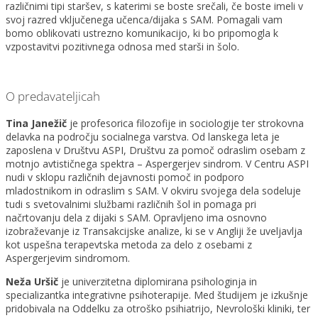
različnimi tipi staršev, s katerimi se boste srečali, če boste imeli v
svoj razred vključenega učenca/dijaka s SAM. Pomagali vam
bomo oblikovati ustrezno komunikacijo, ki bo pripomogla k
vzpostavitvi pozitivnega odnosa med starši in šolo.
O predavateljicah
Tina Janežič
je profesorica filozofije in sociologije ter strokovna
delavka na področju socialnega varstva. Od lanskega leta je
zaposlena v Društvu ASPI, Društvu za pomoč odraslim osebam z
motnjo avtističnega spektra – Aspergerjev sindrom. V Centru ASPI
nudi v sklopu različnih dejavnosti pomoč in podporo
mladostnikom in odraslim s SAM. V okviru svojega dela sodeluje
tudi s svetovalnimi službami različnih šol in pomaga pri
načrtovanju dela z dijaki s SAM. Opravljeno ima osnovno
izobraževanje iz Transakcijske analize, ki se v Angliji že uveljavlja
kot uspešna terapevtska metoda za delo z osebami z
Aspergerjevim sindromom.
Neža Uršič
je univerzitetna diplomirana psihologinja in
specializantka integrativne psihoterapije. Med študijem je izkušnje
pridobivala na Oddelku za otroško psihiatrijo, Nevrološki kliniki, ter