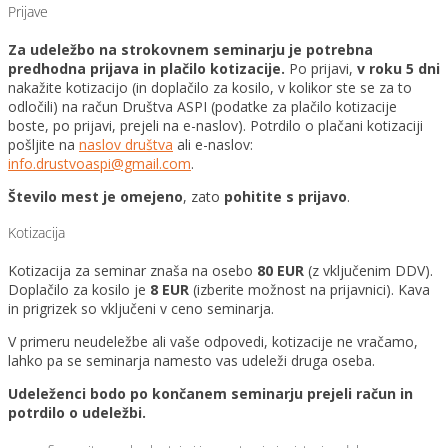
Prijave
Za udeležbo na strokovnem seminarju je potrebna
predhodna prijava in plačilo kotizacije.
Po prijavi,
v roku 5 dni
nakažite kotizacijo (in doplačilo za kosilo, v kolikor ste se za to
odločili) na račun Društva ASPI (podatke za plačilo kotizacije
boste, po prijavi, prejeli na e-naslov). Potrdilo o plačani kotizaciji
pošljite na
naslov društva
ali e-naslov:
info.drustvoaspi@gmail.com
.
Število mest je omejeno
, zato
pohitite s prijavo
.
Kotizacija
Kotizacija za seminar znaša na osebo
80 EUR
(z vključenim DDV).
Doplačilo za kosilo je
8 EUR
(izberite možnost na prijavnici). Kava
in prigrizek so vključeni v ceno seminarja.
V primeru neudeležbe ali vaše odpovedi, kotizacije ne vračamo,
lahko pa se seminarja namesto vas udeleži druga oseba.
Udeleženci bodo po končanem seminarju prejeli račun in
potrdilo o udeležbi.