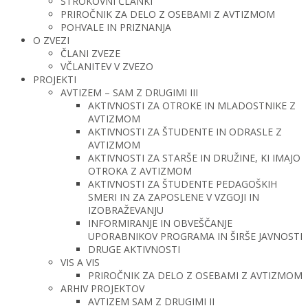
STROKOVNI ČLANKI
PRIROČNIK ZA DELO Z OSEBAMI Z AVTIZMOM
POHVALE IN PRIZNANJA
O ZVEZI
ČLANI ZVEZE
VČLANITEV V ZVEZO
PROJEKTI
AVTIZEM – SAM Z DRUGIMI III
AKTIVNOSTI ZA OTROKE IN MLADOSTNIKE Z
AVTIZMOM
AKTIVNOSTI ZA ŠTUDENTE IN ODRASLE Z
AVTIZMOM
AKTIVNOSTI ZA STARŠE IN DRUŽINE, KI IMAJO
OTROKA Z AVTIZMOM
AKTIVNOSTI ZA ŠTUDENTE PEDAGOŠKIH
SMERI IN ZA ZAPOSLENE V VZGOJI IN
IZOBRAŽEVANJU
INFORMIRANJE IN OBVEŠČANJE
UPORABNIKOV PROGRAMA IN ŠIRŠE JAVNOSTI
DRUGE AKTIVNOSTI
VIS A VIS
PRIROČNIK ZA DELO Z OSEBAMI Z AVTIZMOM
ARHIV PROJEKTOV
AVTIZEM SAM Z DRUGIMI II