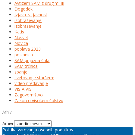
Avtizem SAM z drugimi III
Dogodek
Izjava za javnost
izobraževanje
izobraževanje;
Katis
Nasvet
Novica
poplava 2023
poslanica
SAM prijazna šola;
SAM tržnica
spanje
svetovanje staršem;
video predavanje
VIS A VIS
Zagovorništvo
Zakon o visokem šolstvu
Arhivi
Arhivi
Politika varovanja osebnih podatkov