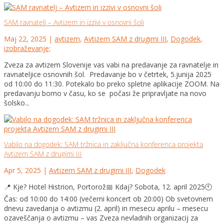
SAM ravnatelj – Avtizem in izzivi v osnovni šoli
Maj 22, 2025
|
avtizem
,
Avtizem SAM z drugimi III
,
Dogodek
,
izobraževanje;
Zveza za avtizem Slovenije vas vabi na predavanje za ravnatelje in
ravnateljice osnovnih šol. Predavanje bo v četrtek, 5.junija 2025
od 10:00 do 11:30. Potekalo bo preko spletne aplikacije ZOOM. Na
predavanju bomo v času, ko se počasi že pripravljate na novo
šolsko...
Vabilo na dogodek: SAM tržnica in zaključna konferenca projekta
Avtizem SAM z drugimi III
Apr 5, 2025
|
Avtizem SAM z drugimi III
,
Dogodek
📍 Kje? Hotel Histrion, Portorož📅 Kdaj? Sobota, 12. april 2025🕙
Čas: od 10:00 do 14:00 (večerni koncert ob 20:00) Ob svetovnem
dnevu zavedanja o avtizmu (2. april) in mesecu aprilu – mesecu
ozaveščanja o avtizmu – vas Zveza nevladnih organizacij za