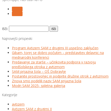
Follow
Follow
Išči:
Najnovejši prispevki
Program Avtizem SAM z drugimi III uspešno zaključen
Gibam, torej se dobro počutim – predstavitev delavnic na
mednarodni konferenci
Predavanje za starše – učinkovita podpora v razvoju
predšolskega otroka z avtizmom
SAM prijazna šola – OŠ Dobravlje
Postanite prostovoljec in podprite družine otrok z avtizmom
Znova smo podelili naziv SAM prijazna šola
Modri SAM 2025- spletna galerija
Kategorije
avtizem
Avtizem SAM z drugimi II