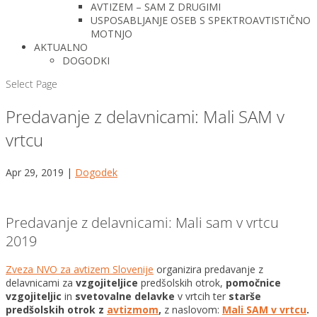
AVTIZEM – SAM Z DRUGIMI
USPOSABLJANJE OSEB S SPEKTROAVTISTIČNO
MOTNJO
AKTUALNO
DOGODKI
Select Page
Predavanje z delavnicami: Mali SAM v
vrtcu
Apr 29, 2019
|
Dogodek
Predavanje z delavnicami: Mali sam v vrtcu
2019
Zveza NVO za avtizem Slovenije
organizira predavanje z
delavnicami za
vzgojiteljice
predšolskih otrok,
pomočnice
vzgojiteljic
in
svetovalne delavke
v vrtcih ter
starše
predšolskih otrok z
avtizmom
,
z naslovom:
Mali SAM v vrtcu
.