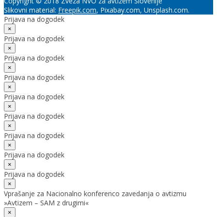
Copyright © 2018 Zveza NVO za avtizem Slovenije
Slikovni material:
Freepik.com
, Pixabay.com, Unsplash.com.
Prijava na dogodek
×
Prijava na dogodek
×
Prijava na dogodek
×
Prijava na dogodek
×
Prijava na dogodek
×
Prijava na dogodek
×
Prijava na dogodek
×
Prijava na dogodek
×
Prijava na dogodek
×
Vprašanje za Nacionalno konferenco zavedanja o avtizmu
»Avtizem – SAM z drugimi«
×