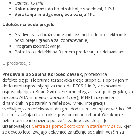
Odmor, 15 min
Kako ukrepati,
da bo otrok bolje sodeloval, 1 PU
Vprašanja in odgovori, evalvacija
1PU .
Udeleženci bodo prejeli:
Gradivo za izobraževanje (udeleženci bodo po elektronski
pošti prejeli gradiva za izobraževanje).
Program izobraževanja.
Potrdilo o udeležbi na 8 urnem predavanju z delavnicami.
O predavateljici
Predavala bo Sabina Korošec Zavšek,
profesorica
defektologije, Floortime terapevtka tretje stopnje, z opravljenimi
dodatnimi usposabljanji za metode PECS 1 in 2, z osnovnimi
usposabljanji za Brain Gym, senzornointegracijsko pedagogiko, za
metodo ABA in njeno uporabo (1. del), MNRI Integracija
dinamičnih in posturalnih refleksov, MNRI Integracija
vseživljenjskih refleksov in drugimi dodatnimi znanji ter več kot 25
letnimi izkušnjami z otroki s posebnimi potrebami. Otrokom z
avtizmom se intenzivno posveča zadnje desetletje. Je
ustanoviteljica
Centra za pomoč otrokom in staršem v Žalcu
, kjer
že deveto leto izvajajo delavnice za učenje socialnih veščin za