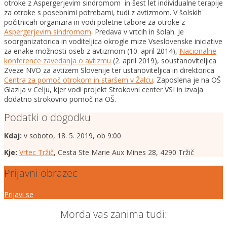
otroke z Aspergerjevim sindromom in šest let individualne terapije
za otroke s posebnimi potrebami, tudi z avtizmom. V šolskih
počitnicah organizira in vodi poletne tabore za otroke z
Aspergerjevim sindromom
. Predava v vrtcih in šolah. Je
soorganizatorica in voditeljica okrogle mize Vseslovenske iniciative
za enake možnosti oseb z avtizmom (10. april 2014),
Nacionalne
konference zavedanja o avtizmu
(2. april 2019), soustanoviteljica
Zveze NVO za avtizem Slovenije ter ustanoviteljica in direktorica
Centra za pomoč otrokom in staršem v Žalcu
. Zaposlena je na OŠ
Glazija v Celju, kjer vodi projekt Strokovni center VSI in izvaja
dodatno strokovno pomoč na OŠ.
Podatki o dogodku
Kdaj:
v soboto, 18. 5. 2019, ob 9:00
Kje:
Vrtec Tržič
, Cesta Ste Marie Aux Mines 28, 4290 Tržič
Prijavni obrazec
Prijavi se
Morda vas zanima tudi: