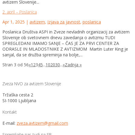
avtizem Slovenije...
2. april – Poslanica
Apr 1, 2025
|
avtizem
,
Izjava za javnost
,
poslanica
Poslanica Društva ASPI in Zveze nevladnih organizacij za avtizem
Slovenije ob svetovnem dnevu zavedanja o avtizmu TUDI
SPREGLEDANI IMAMO SANJE – ČAS JE ZA PRVI CENTER ZA
ODRASLE IN MLADOSTNIKE Z AVTIZMOM Martin Luter King je
sanjal, da se družba spreminja na bolje,...
Stran 3 od 56
«
1
2
3
4
5
...
10
20
30
...
»
Zadnja »
Zveza NVO za avtizem Slovenije
Tržaška cesta 2
SI-1000 Ljubljana
Kontakt
E-mail:
zveza.avtizem@gmail.com
Spremljajte nas tudi na FB