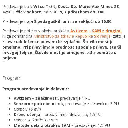
Predavanje bo v
Vrtcu Tržič, Cesta Ste Marie Aux Mines 28,
4290 Tržič v soboto, 18.5.2019, s pričetkom ob 9:00.
Predavanje traja
8
pedagoških ur
in
se zaključi ob 16:30
.
Predavanje poteka v okviru projekta
Avtizem – SAM z drugimi
,
ki ga sofinancira
Ministrstvo za zdravje Republike Slovenije
, zato je
za
vse udeležence povsem brezplačno. Število mest je
omejeno. Pri prijavi imajo prednost zgodnje prijave, starši
in vzgojiteljice.
Število mest je omejeno
, zato
pohitite s
prijavo.
Program
Program predavanja in delavnic:
Avtizem – značilnosti,
predavanje 1 PU
Senzorne potrebe otrok,
predavanje z delavnico, 2 PU
Odmor, 15 min
Drevo učenja –
predavanje z delavnico, 1,5 PU
Odmor za kosilo, 60 min
Metode dela z otroki s SAM –
predavanje, 1,5 PU