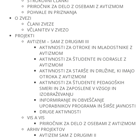
STROKOVNI ČLANKI
PRIROČNIK ZA DELO Z OSEBAMI Z AVTIZMOM
POHVALE IN PRIZNANJA
O ZVEZI
ČLANI ZVEZE
VČLANITEV V ZVEZO
PROJEKTI
AVTIZEM – SAM Z DRUGIMI III
AKTIVNOSTI ZA OTROKE IN MLADOSTNIKE Z
AVTIZMOM
AKTIVNOSTI ZA ŠTUDENTE IN ODRASLE Z
AVTIZMOM
AKTIVNOSTI ZA STARŠE IN DRUŽINE, KI IMAJO
OTROKA Z AVTIZMOM
AKTIVNOSTI ZA ŠTUDENTE PEDAGOŠKIH
SMERI IN ZA ZAPOSLENE V VZGOJI IN
IZOBRAŽEVANJU
INFORMIRANJE IN OBVEŠČANJE
UPORABNIKOV PROGRAMA IN ŠIRŠE JAVNOSTI
DRUGE AKTIVNOSTI
VIS A VIS
PRIROČNIK ZA DELO Z OSEBAMI Z AVTIZMOM
ARHIV PROJEKTOV
AVTIZEM SAM Z DRUGIMI II