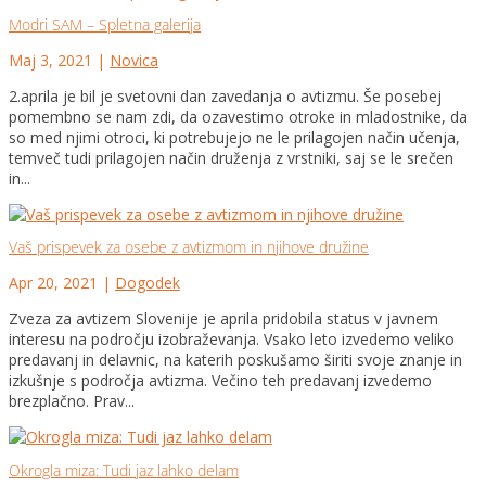
Modri SAM – Spletna galerija
Maj 3, 2021
|
Novica
2.aprila je bil je svetovni dan zavedanja o avtizmu. Še posebej
pomembno se nam zdi, da ozavestimo otroke in mladostnike, da
so med njimi otroci, ki potrebujejo ne le prilagojen način učenja,
temveč tudi prilagojen način druženja z vrstniki, saj se le srečen
in...
Vaš prispevek za osebe z avtizmom in njihove družine
Apr 20, 2021
|
Dogodek
Zveza za avtizem Slovenije je aprila pridobila status v javnem
interesu na področju izobraževanja. Vsako leto izvedemo veliko
predavanj in delavnic, na katerih poskušamo širiti svoje znanje in
izkušnje s področja avtizma. Večino teh predavanj izvedemo
brezplačno. Prav...
Okrogla miza: Tudi jaz lahko delam