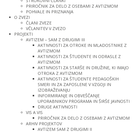
STROKOVNI ČLANKI
PRIROČNIK ZA DELO Z OSEBAMI Z AVTIZMOM
POHVALE IN PRIZNANJA
O ZVEZI
ČLANI ZVEZE
VČLANITEV V ZVEZO
PROJEKTI
AVTIZEM – SAM Z DRUGIMI III
AKTIVNOSTI ZA OTROKE IN MLADOSTNIKE Z
AVTIZMOM
AKTIVNOSTI ZA ŠTUDENTE IN ODRASLE Z
AVTIZMOM
AKTIVNOSTI ZA STARŠE IN DRUŽINE, KI IMAJO
OTROKA Z AVTIZMOM
AKTIVNOSTI ZA ŠTUDENTE PEDAGOŠKIH
SMERI IN ZA ZAPOSLENE V VZGOJI IN
IZOBRAŽEVANJU
INFORMIRANJE IN OBVEŠČANJE
UPORABNIKOV PROGRAMA IN ŠIRŠE JAVNOSTI
DRUGE AKTIVNOSTI
VIS A VIS
PRIROČNIK ZA DELO Z OSEBAMI Z AVTIZMOM
ARHIV PROJEKTOV
AVTIZEM SAM Z DRUGIMI II