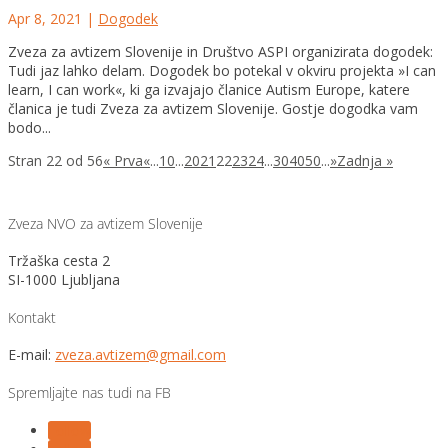
Apr 8, 2021
|
Dogodek
Zveza za avtizem Slovenije in Društvo ASPI organizirata dogodek:
Tudi jaz lahko delam. Dogodek bo potekal v okviru projekta »I can
learn, I can work«, ki ga izvajajo članice Autism Europe, katere
članica je tudi Zveza za avtizem Slovenije. Gostje dogodka vam
bodo...
Stran 22 od 56
« Prva
«
...
10
...
20
21
22
23
24
...
30
40
50
...
»
Zadnja »
Zveza NVO za avtizem Slovenije
Tržaška cesta 2
SI-1000 Ljubljana
Kontakt
E-mail:
zveza.avtizem@gmail.com
Spremljajte nas tudi na FB
Follow