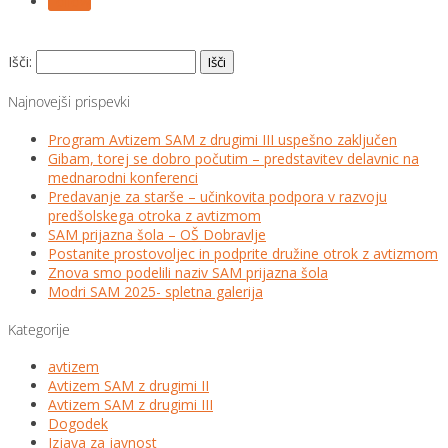
Follow
Išči:
Najnovejši prispevki
Program Avtizem SAM z drugimi III uspešno zaključen
Gibam, torej se dobro počutim – predstavitev delavnic na
mednarodni konferenci
Predavanje za starše – učinkovita podpora v razvoju
predšolskega otroka z avtizmom
SAM prijazna šola – OŠ Dobravlje
Postanite prostovoljec in podprite družine otrok z avtizmom
Znova smo podelili naziv SAM prijazna šola
Modri SAM 2025- spletna galerija
Kategorije
avtizem
Avtizem SAM z drugimi II
Avtizem SAM z drugimi III
Dogodek
Izjava za javnost