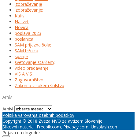
izobraževanje
izobraževanje;
Katis
Nasvet
Novica
poplava 2023
poslanica
SAM prijazna šola;
SAM tržnica
spanje
svetovanje staršem;
video predavanje
VIS A VIS
Zagovorništvo
Zakon o visokem šolstvu
Arhivi
Arhivi
Politika varovanja osebnih podatkov
Copyright © 2018 Zveza NVO za avtizem Slovenije
Slikovni material:
Freepik.com
, Pixabay.com, Unsplash.com.
Prijava na dogodek