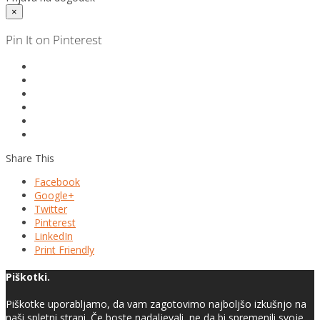
×
Pin It on Pinterest
Share This
Facebook
Google+
Twitter
Pinterest
LinkedIn
Print Friendly
Piškotki.
Piškotke uporabljamo, da vam zagotovimo najboljšo izkušnjo na
naši spletni strani. Če boste nadaljevali, ne da bi spremenili svoje