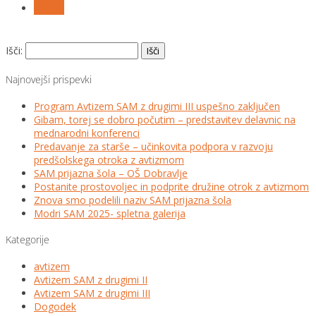
Follow
Išči:
Najnovejši prispevki
Program Avtizem SAM z drugimi III uspešno zaključen
Gibam, torej se dobro počutim – predstavitev delavnic na
mednarodni konferenci
Predavanje za starše – učinkovita podpora v razvoju
predšolskega otroka z avtizmom
SAM prijazna šola – OŠ Dobravlje
Postanite prostovoljec in podprite družine otrok z avtizmom
Znova smo podelili naziv SAM prijazna šola
Modri SAM 2025- spletna galerija
Kategorije
avtizem
Avtizem SAM z drugimi II
Avtizem SAM z drugimi III
Dogodek