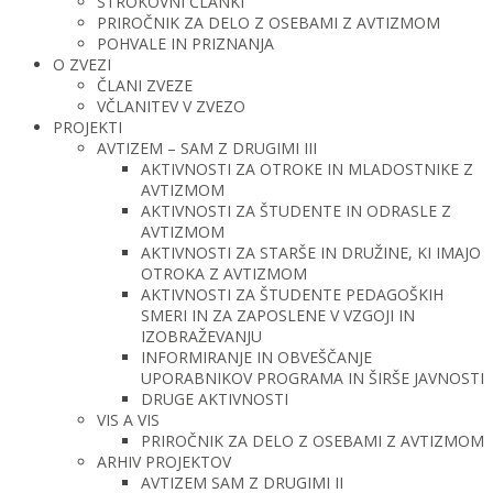
STROKOVNI ČLANKI
PRIROČNIK ZA DELO Z OSEBAMI Z AVTIZMOM
POHVALE IN PRIZNANJA
O ZVEZI
ČLANI ZVEZE
VČLANITEV V ZVEZO
PROJEKTI
AVTIZEM – SAM Z DRUGIMI III
AKTIVNOSTI ZA OTROKE IN MLADOSTNIKE Z
AVTIZMOM
AKTIVNOSTI ZA ŠTUDENTE IN ODRASLE Z
AVTIZMOM
AKTIVNOSTI ZA STARŠE IN DRUŽINE, KI IMAJO
OTROKA Z AVTIZMOM
AKTIVNOSTI ZA ŠTUDENTE PEDAGOŠKIH
SMERI IN ZA ZAPOSLENE V VZGOJI IN
IZOBRAŽEVANJU
INFORMIRANJE IN OBVEŠČANJE
UPORABNIKOV PROGRAMA IN ŠIRŠE JAVNOSTI
DRUGE AKTIVNOSTI
VIS A VIS
PRIROČNIK ZA DELO Z OSEBAMI Z AVTIZMOM
ARHIV PROJEKTOV
AVTIZEM SAM Z DRUGIMI II