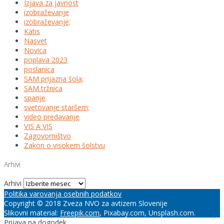
Izjava za javnost
izobraževanje
izobraževanje;
Katis
Nasvet
Novica
poplava 2023
poslanica
SAM prijazna šola;
SAM tržnica
spanje
svetovanje staršem;
video predavanje
VIS A VIS
Zagovorništvo
Zakon o visokem šolstvu
Arhivi
Arhivi
Politika varovanja osebnih podatkov
Copyright © 2018 Zveza NVO za avtizem Slovenije
Slikovni material:
Freepik.com
, Pixabay.com, Unsplash.com.
Prijava na dogodek