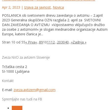
Apr 2, 2023
|
Izjava za javnost
,
Novica
POSLANICA ob svetovnem dnevu zavedanja o avtizmu – 2.april
2023 Generalna skupščina OZN razglaša 2. april za SVETOVNI
DAN ZAVEDANJA O AVTIZMU »Vzpostavimo vključujočo družbo
za osebe z avtizmom!« je slogan mednarodne organizacije Autism
Europe, katere članica je...
Stran 10 od 55
« Prva
«
...
8
9
10
11
12
...
20
30
40
...
»
Zadnja »
Zveza NVO za avtizem Slovenije
Tržaška cesta 2
SI-1000 Ljubljana
Kontakt
E-mail:
zveza.avtizem@gmail.com
Spremljajte nas tudi na FB
Follow