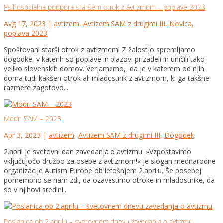
Psihosocialna podpora staršem otrok z avtizmom – poplave 2023
Avg 17, 2023
|
avtizem
,
Avtizem SAM z drugimi III
,
Novica
,
poplava 2023
Spoštovani starši otrok z avtizmom! Z žalostjo spremljamo
dogodke, v katerih so poplave in plazovi prizadeli in uničili tako
veliko slovenskih domov. Verjamemo, da je v katerem od njih
doma tudi kakšen otrok ali mladostnik z avtizmom, ki ga takšne
razmere zagotovo...
Modri SAM – 2023
Apr 3, 2023
|
avtizem
,
Avtizem SAM z drugimi III
,
Dogodek
2.april je svetovni dan zavedanja o avtizmu. »Vzpostavimo
vključujočo družbo za osebe z avtizmom!« je slogan mednarodne
organizacije Autism Europe ob letošnjem 2.aprilu. Še posebej
pomembno se nam zdi, da ozavestimo otroke in mladostnike, da
so v njihovi sredini...
Poslanica ob 2.aprilu – svetovnem dnevu zavedanja o avtizmu