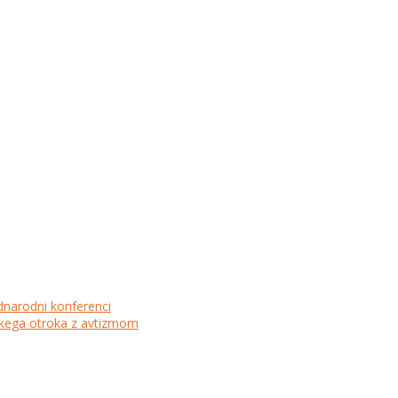
dnarodni konferenci
lskega otroka z avtizmom