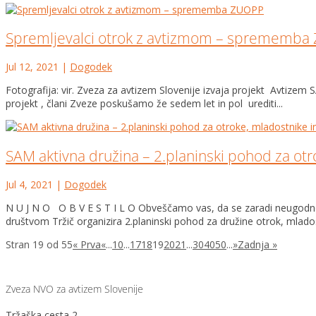
Spremljevalci otrok z avtizmom – sprememb
Jul 12, 2021
|
Dogodek
Fotografija: vir. Zveza za avtizem Slovenije izvaja projekt Avtizem 
projekt , člani Zveze poskušamo že sedem let in pol urediti...
SAM aktivna družina – 2.planinski pohod za otr
Jul 4, 2021
|
Dogodek
N U J N O O B V E S T I L O Obveščamo vas, da se zaradi neugodne 
društvom Tržič organizira 2.planinski pohod za družine otrok, mlados
Stran 19 od 55
« Prva
«
...
10
...
17
18
19
20
21
...
30
40
50
...
»
Zadnja »
Zveza NVO za avtizem Slovenije
Tržaška cesta 2