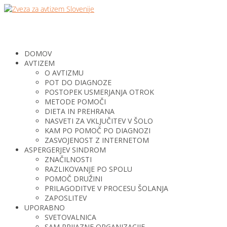
DOMOV
AVTIZEM
O AVTIZMU
POT DO DIAGNOZE
POSTOPEK USMERJANJA OTROK
METODE POMOČI
DIETA IN PREHRANA
NASVETI ZA VKLJUČITEV V ŠOLO
KAM PO POMOČ PO DIAGNOZI
ZASVOJENOST Z INTERNETOM
ASPERGERJEV SINDROM
ZNAČILNOSTI
RAZLIKOVANJE PO SPOLU
POMOČ DRUŽINI
PRILAGODITVE V PROCESU ŠOLANJA
ZAPOSLITEV
UPORABNO
SVETOVALNICA
SAM PRIJAZNE ORGANIZACIJE