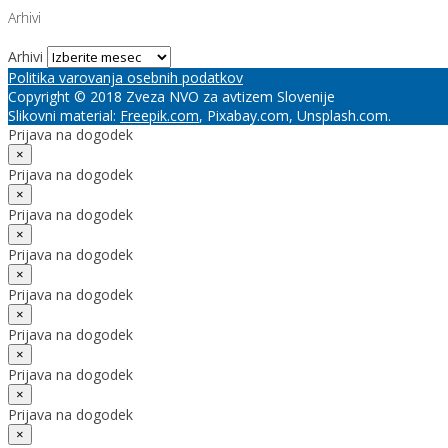
Arhivi
Arhivi
Politika varovanja osebnih podatkov
Copyright © 2018 Zveza NVO za avtizem Slovenije
Slikovni material:
Freepik.com
, Pixabay.com, Unsplash.com.
Prijava na dogodek
×
Prijava na dogodek
×
Prijava na dogodek
×
Prijava na dogodek
×
Prijava na dogodek
×
Prijava na dogodek
×
Prijava na dogodek
×
Prijava na dogodek
×