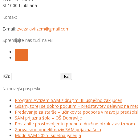
SI-1000 Ljubljana
Kontakt
E-mail:
zveza.avtizem@gmail.com
Spremljajte nas tudi na FB
Follow
Follow
Išči:
Najnovejši prispevki
Program Avtizem SAM z drugimi III uspešno zaključen
Gibam, torej se dobro počutim – predstavitev delavnic na me
Predavanje za starše – učinkovita podpora v razvoju predšo
SAM prijazna šola – OŠ Dobravlje
Postanite prostovoljec in podprite družine otrok z avtizmom
Znova smo podelili naziv SAM prijazna šola
Modri SAM 2025- spletna galerija