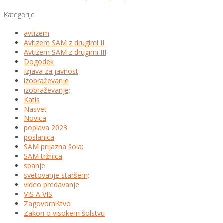
Kategorije
avtizem
Avtizem SAM z drugimi II
Avtizem SAM z drugimi III
Dogodek
Izjava za javnost
izobraževanje
izobraževanje;
Katis
Nasvet
Novica
poplava 2023
poslanica
SAM prijazna šola;
SAM tržnica
spanje
svetovanje staršem;
video predavanje
VIS A VIS
Zagovorništvo
Zakon o visokem šolstvu