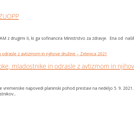
a ZUOPP
SAM z drugimi II, ki ga sofinancira Ministrstvo za zdravje. Ena od na
oke, mladostnike in odrasle z avtizmom in njiho
vremenske napovedi planinski pohod prestavi na nedeljo 5. 9. 2021. 
tnikov...