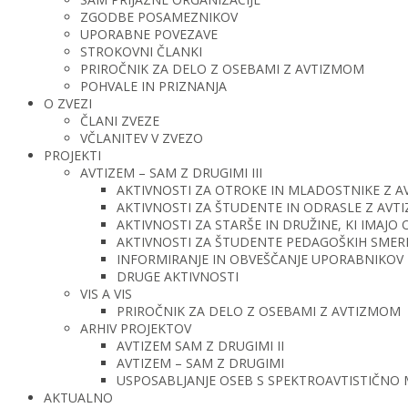
ZGODBE POSAMEZNIKOV
UPORABNE POVEZAVE
STROKOVNI ČLANKI
PRIROČNIK ZA DELO Z OSEBAMI Z AVTIZMOM
POHVALE IN PRIZNANJA
O ZVEZI
ČLANI ZVEZE
VČLANITEV V ZVEZO
PROJEKTI
AVTIZEM – SAM Z DRUGIMI III
AKTIVNOSTI ZA OTROKE IN MLADOSTNIKE Z 
AKTIVNOSTI ZA ŠTUDENTE IN ODRASLE Z AV
AKTIVNOSTI ZA STARŠE IN DRUŽINE, KI IMAJ
AKTIVNOSTI ZA ŠTUDENTE PEDAGOŠKIH SMERI 
INFORMIRANJE IN OBVEŠČANJE UPORABNIKOV 
DRUGE AKTIVNOSTI
VIS A VIS
PRIROČNIK ZA DELO Z OSEBAMI Z AVTIZMOM
ARHIV PROJEKTOV
AVTIZEM SAM Z DRUGIMI II
AVTIZEM – SAM Z DRUGIMI
USPOSABLJANJE OSEB S SPEKTROAVTISTIČNO
AKTUALNO