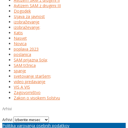
Avtizem SAM z drugimi II
Avtizem SAM z drugimi III
Dogodek
Izjava za javnost
izobraževanje
izobraževanje;
Katis
Nasvet
Novica
poplava 2023
poslanica
SAM prijazna šola;
SAM tržnica
spanje
svetovanje staršem;
video predavanje
VIS A VIS
Zagovorništvo
Zakon o visokem šolstvu
Arhivi
Arhivi
Politika varovanja osebnih podatkov