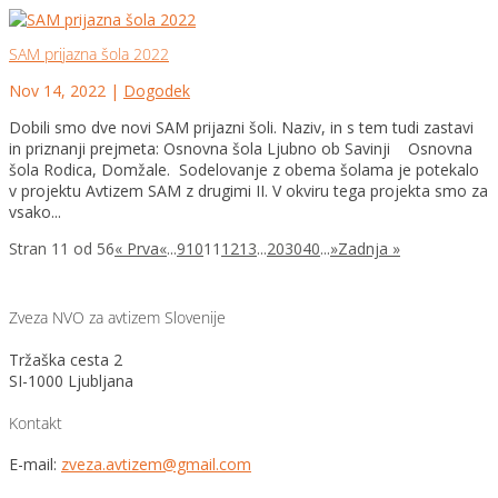
SAM prijazna šola 2022
Nov 14, 2022
|
Dogodek
Dobili smo dve novi SAM prijazni šoli. Naziv, in s tem tudi zastavi
in priznanji prejmeta: Osnovna šola Ljubno ob Savinji Osnovna
šola Rodica, Domžale. Sodelovanje z obema šolama je potekalo
v projektu Avtizem SAM z drugimi II. V okviru tega projekta smo za
vsako...
Stran 11 od 56
« Prva
«
...
9
10
11
12
13
...
20
30
40
...
»
Zadnja »
Zveza NVO za avtizem Slovenije
Tržaška cesta 2
SI-1000 Ljubljana
Kontakt
E-mail:
zveza.avtizem@gmail.com