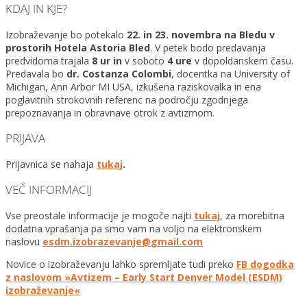
KDAJ IN KJE?
Izobraževanje bo potekalo
22. in 23. novembra na Bledu v
prostorih Hotela Astoria Bled
. V petek bodo predavanja
predvidoma trajala
8 ur in
v soboto
4 ure
v dopoldanskem času.
Predavala bo
dr. Costanza Colombi
, docentka na University of
Michigan, Ann Arbor MI USA, izkušena raziskovalka in ena
poglavitnih strokovnih referenc na področju zgodnjega
prepoznavanja in obravnave otrok z avtizmom.
PRIJAVA
Prijavnica se nahaja
tukaj
.
VEČ INFORMACIJ
Vse preostale informacije je mogoče najti
tukaj
, za morebitna
dodatna vprašanja pa smo vam na voljo na elektronskem
naslovu
esdm.izobrazevanje@
gmail.com
Novice o izobraževanju lahko spremljate tudi preko
FB dogodka
z naslovom »Avtizem – Early Start Denver Model (ESDM)
izobraževanje«