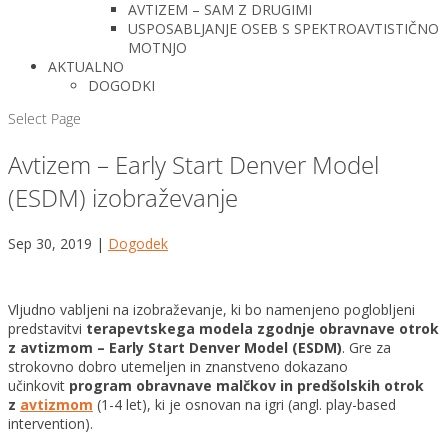
AVTIZEM – SAM Z DRUGIMI
USPOSABLJANJE OSEB S SPEKTROAVTISTIČNO
MOTNJO
AKTUALNO
DOGODKI
Select Page
Avtizem – Early Start Denver Model
(ESDM) izobraževanje
Sep 30, 2019
|
Dogodek
Vljudno vabljeni na izobraževanje, ki bo namenjeno poglobljeni
predstavitvi
terapevtskega modela zgodnje obravnave otrok
z avtizmom – Early Start Denver Model (ESDM)
. Gre za
strokovno dobro utemeljen in znanstveno dokazano
učinkovit
program obravnave malčkov in predšolskih otrok
z
avtizmom
(1-4 let), ki je osnovan na igri (angl. play-based
intervention).