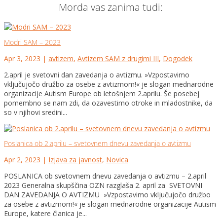
Morda vas zanima tudi:
Modri SAM – 2023
Apr 3, 2023
|
avtizem
,
Avtizem SAM z drugimi III
,
Dogodek
2.april je svetovni dan zavedanja o avtizmu. »Vzpostavimo
vključujočo družbo za osebe z avtizmom!« je slogan mednarodne
organizacije Autism Europe ob letošnjem 2.aprilu. Še posebej
pomembno se nam zdi, da ozavestimo otroke in mladostnike, da
so v njihovi sredini...
Poslanica ob 2.aprilu – svetovnem dnevu zavedanja o avtizmu
Apr 2, 2023
|
Izjava za javnost
,
Novica
POSLANICA ob svetovnem dnevu zavedanja o avtizmu – 2.april
2023 Generalna skupščina OZN razglaša 2. april za SVETOVNI
DAN ZAVEDANJA O AVTIZMU »Vzpostavimo vključujočo družbo
za osebe z avtizmom!« je slogan mednarodne organizacije Autism
Europe, katere članica je...