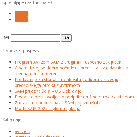
Spremljajte nas tudi na FB
Follow
Follow
Išči:
Najnovejši prispevki
Program Avtizem SAM z drugimi III uspešno zaključen
Gibam, torej se dobro počutim – predstavitev delavnic na
mednarodni konferenci
Predavanje za starše – učinkovita podpora v razvoju
predšolskega otroka z avtizmom
SAM prijazna šola – OŠ Dobravlje
Postanite prostovoljec in podprite družine otrok z avtizmom
Znova smo podelili naziv SAM prijazna šola
Modri SAM 2025- spletna galerija
Kategorije
avtizem