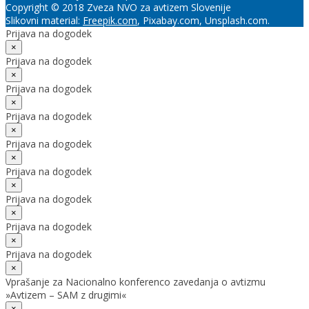
Copyright © 2018 Zveza NVO za avtizem Slovenije
Slikovni material:
Freepik.com
, Pixabay.com, Unsplash.com.
Prijava na dogodek
×
Prijava na dogodek
×
Prijava na dogodek
×
Prijava na dogodek
×
Prijava na dogodek
×
Prijava na dogodek
×
Prijava na dogodek
×
Prijava na dogodek
×
Prijava na dogodek
×
Vprašanje za Nacionalno konferenco zavedanja o avtizmu
»Avtizem – SAM z drugimi«
×