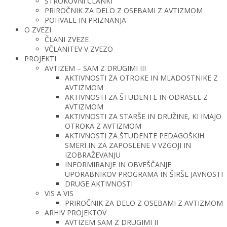
STROKOVNI ČLANKI
PRIROČNIK ZA DELO Z OSEBAMI Z AVTIZMOM
POHVALE IN PRIZNANJA
O ZVEZI
ČLANI ZVEZE
VČLANITEV V ZVEZO
PROJEKTI
AVTIZEM – SAM Z DRUGIMI III
AKTIVNOSTI ZA OTROKE IN MLADOSTNIKE Z
AVTIZMOM
AKTIVNOSTI ZA ŠTUDENTE IN ODRASLE Z
AVTIZMOM
AKTIVNOSTI ZA STARŠE IN DRUŽINE, KI IMAJO
OTROKA Z AVTIZMOM
AKTIVNOSTI ZA ŠTUDENTE PEDAGOŠKIH
SMERI IN ZA ZAPOSLENE V VZGOJI IN
IZOBRAŽEVANJU
INFORMIRANJE IN OBVEŠČANJE
UPORABNIKOV PROGRAMA IN ŠIRŠE JAVNOSTI
DRUGE AKTIVNOSTI
VIS A VIS
PRIROČNIK ZA DELO Z OSEBAMI Z AVTIZMOM
ARHIV PROJEKTOV
AVTIZEM SAM Z DRUGIMI II