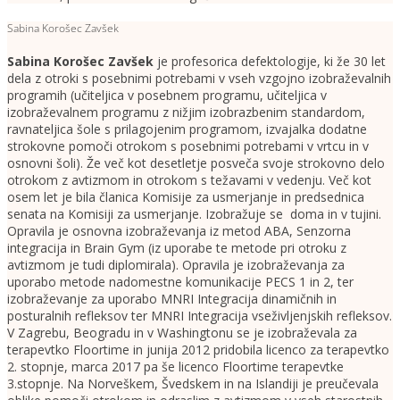
Sabina Korošec Zavšek
Sabina Korošec Zavšek
je profesorica defektologije, ki že 30 let
dela z otroki s posebnimi potrebami v vseh vzgojno izobraževalnih
programih (učiteljica v posebnem programu, učiteljica v
izobraževalnem programu z nižjim izobrazbenim standardom,
ravnateljica šole s prilagojenim programom, izvajalka dodatne
strokovne pomoči otrokom s posebnimi potrebami v vrtcu in v
osnovni šoli). Že več kot desetletje posveča svoje strokovno delo
otrokom z avtizmom in otrokom s težavami v vedenju. Več kot
osem let je bila članica Komisije za usmerjanje in predsednica
senata na Komisiji za usmerjanje. Izobražuje se doma in v tujini.
Opravila je osnovna izobraževanja iz metod ABA, Senzorna
integracija in Brain Gym (iz uporabe te metode pri otroku z
avtizmom je tudi diplomirala). Opravila je izobraževanja za
uporabo metode nadomestne komunikacije PECS 1 in 2, ter
izobraževanje za uporabo MNRI Integracija dinamičnih in
posturalnih refleksov ter MNRI Integracija vseživljenjskih refleksov.
V Zagrebu, Beogradu in v Washingtonu se je izobraževala za
terapevtko Floortime in junija 2012 pridobila licenco za terapevtko
2. stopnje, marca 2017 pa še licenco Floortime terapevtke
3.stopnje. Na Norveškem, Švedskem in na Islandiji je preučevala