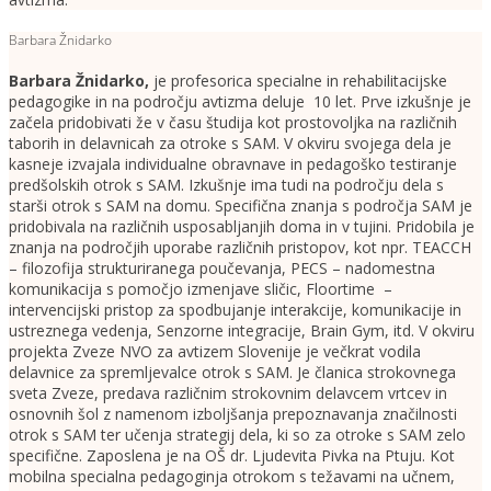
Barbara Žnidarko
Barbara Žnidarko
,
je profesorica specialne in rehabilitacijske
pedagogike in na področju avtizma deluje 10 let. Prve izkušnje je
začela pridobivati že v času študija kot prostovoljka na različnih
taborih in delavnicah za otroke s SAM. V okviru svojega dela je
kasneje izvajala individualne obravnave in pedagoško testiranje
predšolskih otrok s SAM. Izkušnje ima tudi na področju dela s
starši otrok s SAM na domu. Specifična znanja s področja SAM je
pridobivala na različnih usposabljanjih doma in v tujini. Pridobila je
znanja na področjih uporabe različnih pristopov, kot npr. TEACCH
– filozofija strukturiranega poučevanja, PECS – nadomestna
komunikacija s pomočjo izmenjave sličic, Floortime –
intervencijski pristop za spodbujanje interakcije, komunikacije in
ustreznega vedenja, Senzorne integracije, Brain Gym, itd. V okviru
projekta Zveze NVO za avtizem Slovenije je večkrat vodila
delavnice za spremljevalce otrok s SAM. Je članica strokovnega
sveta Zveze, predava različnim strokovnim delavcem vrtcev in
osnovnih šol z namenom izboljšanja prepoznavanja značilnosti
otrok s SAM ter učenja strategij dela, ki so za otroke s SAM zelo
specifične. Zaposlena je na OŠ dr. Ljudevita Pivka na Ptuju. Kot
mobilna specialna pedagoginja otrokom s težavami na učnem,