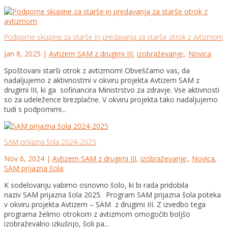
Podporne skupine za starše in predavanja za starše otrok z avtizmom
Jan 8, 2025
|
Avtizem SAM z drugimi III
,
izobraževanje;
,
Novica
Spoštovani starši otrok z avtizmom! Obveščamo vas, da
nadaljujemo z aktivnostmi v okviru projekta Avtizem SAM z
drugimi III, ki ga sofinancira Ministrstvo za zdravje. Vse aktivnosti
so za udeležence brezplačne. V okviru projekta tako nadaljujemo
tudi s podpornimi...
SAM prijazna šola 2024-2025
Nov 6, 2024
|
Avtizem SAM z drugimi III
,
izobraževanje;
,
Novica
,
SAM prijazna šola;
K sodelovanju vabimo osnovno šolo, ki bi rada pridobila
naziv SAM prijazna šola 2025. Program SAM prijazna šola poteka
v okviru projekta Avtizem – SAM z drugimi III. Z izvedbo tega
programa želimo otrokom z avtizmom omogočiti boljšo
izobraževalno izkušnjo, šoli pa...