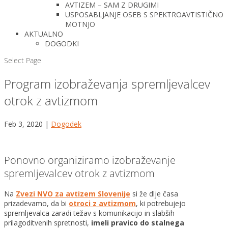
AVTIZEM – SAM Z DRUGIMI
USPOSABLJANJE OSEB S SPEKTROAVTISTIČNO
MOTNJO
AKTUALNO
DOGODKI
Select Page
Program izobraževanja spremljevalcev
otrok z avtizmom
Feb 3, 2020
|
Dogodek
Ponovno organiziramo izobraževanje
spremljevalcev otrok z avtizmom
Na
Zvezi NVO za avtizem Slovenije
si že dlje časa
prizadevamo, da bi
otroci z avtizmom
, ki potrebujejo
spremljevalca zaradi težav s komunikacijo in slabših
prilagoditvenih spretnosti,
imeli pravico do stalnega