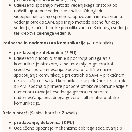
udeleženci spoznajo metodo vedenjskega pristopa po
načelih uporabne vedenjske analize. Ob ogledu
videoposnetka urijo spretnost opazovanja in analiziranja
vedenja otrok s SAM. Spoznajo metodo ocene funkcije
vedenja, ključne tehnike preoblikovanja neželenega vedenja
ter krepitve želenega vedenja.
Podporna in nadomestna komunikacija
(A. Bezenšek)
predavanje z delavnico (2 PU)
udeleženci pridobijo znanje s področja prilagajanja
komunikacije otrokom, ki ne uporabljajo govora kot
sredstva sporazumevanja. Spoznajo različne načine
spodbujanja komunikacije pri otrocih s SAM. V praktičnem
delu se učijo ustvarjati komunikacijske priložnosti za otroke
s SAM, spoznajo primere podpore otrokove komunikacije z
namenom razvoja besednega govora ter primere
nadomeščanja besednega govora z alternativno obliko
komunikacije.
Delo s starši
(Sabina Korošec Zavšek)
predavanje, delavnica (3 PU)
Udeleženci spoznajo mehanizme dobrega sodelovanja s