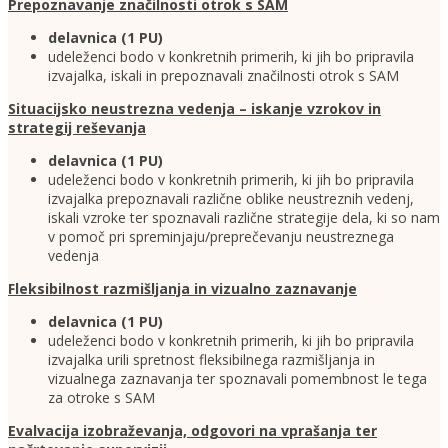
Prepoznavanje značilnosti otrok s SAM
delavnica (1 PU)
udeleženci bodo v konkretnih primerih, ki jih bo pripravila
izvajalka, iskali in prepoznavali značilnosti otrok s SAM
Situacijsko neustrezna vedenja – iskanje vzrokov in
strategij reševanja
delavnica (1 PU)
udeleženci bodo v konkretnih primerih, ki jih bo pripravila
izvajalka prepoznavali različne oblike neustreznih vedenj,
iskali vzroke ter spoznavali različne strategije dela, ki so nam
v pomoč pri spreminjaju/preprečevanju neustreznega
vedenja
Fleksibilnost razmišljanja in vizualno zaznavanje
delavnica (1 PU)
udeleženci bodo v konkretnih primerih, ki jih bo pripravila
izvajalka urili spretnost fleksibilnega razmišljanja in
vizualnega zaznavanja ter spoznavali pomembnost le tega
za otroke s SAM
Evalvacija izobraževanja, odgovori na vprašanja ter