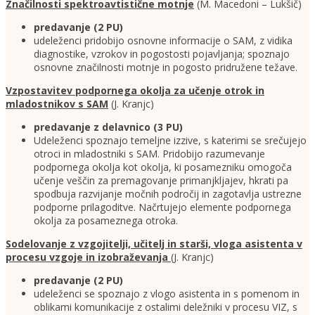
Značilnosti spektroavtistične motnje
(M. Macedoni – Lukšič)
predavanje
(2 PU)
udeleženci pridobijo osnovne informacije o SAM, z vidika
diagnostike, vzrokov in pogostosti pojavljanja; spoznajo
osnovne značilnosti motnje in pogosto pridružene težave.
Vzpostavitev podpornega okolja za učenje otrok in
mladostnikov s SAM
(J. Kranjc)
predavanje z delavnico
(3 PU)
Udeleženci spoznajo temeljne izzive, s katerimi se srečujejo
otroci in mladostniki s SAM. Pridobijo razumevanje
podpornega okolja kot okolja, ki posamezniku omogoča
učenje veščin za premagovanje primanjkljajev, hkrati pa
spodbuja razvijanje močnih področij in zagotavlja ustrezne
podporne prilagoditve. Načrtujejo elemente podpornega
okolja za posameznega otroka.
Sodelovanje z vzgojitelji, učitelj in starši, vloga asistenta v
procesu vzgoje in izobraževanja
(J. Kranjc)
predavanje
(2 PU)
udeleženci se spoznajo z vlogo asistenta in s pomenom in
oblikami komunikacije z ostalimi deležniki v procesu VIZ, s