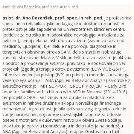
asist. dr. Ana Bezenšek, prof. spec. in reh. ped.
asist. dr. Ana Bezenšek, prof. spec. in reh. ped.
je profesorica
specialne in rehabilitacijske pedagogike in doktorica znanosti. V
preteklosti je bila zaposlena na Univerzitetnem kliničnem centru
(oddelek za otroško in mladostniško nevrologijo; Ambulanta za
avtizem), sedaj dela na Inštitutu za avtizem (zavod za razvojno
medicino, Ljubljana), kjer deluje na področju diagnostike in
terapevtskih obravnav otrok s SAM, dela s starši in izobražuje
zunanje strokovne delavce. V sklopu Inštituta za avtizem je aktivna
s področja proučevanja avtizma, prav tako je sodelovala pri več
projektih (Zgodnja terapija otrok z avtizmom (LDV-MOB-26/11),
Intenzivni vedenjski pristop (IVP) po principih metode Uporabnega
vedenjskega učenja – ABA (Applied Behavior Analysis) za otroke z
avtistično motnjo, MIT SUPPORT GROUP PROJEKT – Early Bird
hope for families with children with ASD in Slovenia (2014-2016)
ter projekt ZORA – več zdravja za otroke in mladostnike z
avtizmom in njihove družine v sklopu Norveškega finančnega
mehanizma). V preteklosti je bila aktivna v vlogi organizatorke in
vodje nacionalnih programov doživljajskih taborov za odrasle
osebe z motnjami v duševnem razvoju v okviru Zveze Sožitje,
prav tako je opravila izobraževanja in delo tutorja na področju
ABA (Applied Behavioral Analysis) terapije. Gostovala na tujih