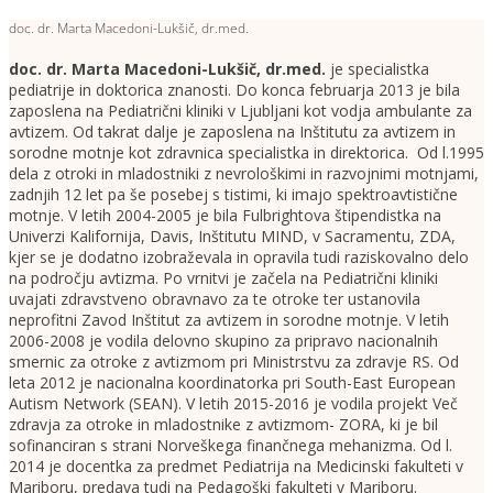
doc. dr. Marta Macedoni-Lukšič, dr.med.
doc. dr. Marta Macedoni-Lukšič, dr.med
.
je specialistka
pediatrije in doktorica znanosti. Do konca februarja 2013 je bila
zaposlena na Pediatrični kliniki v Ljubljani kot vodja ambulante za
avtizem. Od takrat dalje je zaposlena na Inštitutu za avtizem in
sorodne motnje kot zdravnica specialistka in direktorica. Od l.1995
dela z otroki in mladostniki z nevrološkimi in razvojnimi motnjami,
zadnjih 12 let pa še posebej s tistimi, ki imajo spektroavtistične
motnje. V letih 2004-2005 je bila Fulbrightova štipendistka na
Univerzi Kalifornija, Davis, Inštitutu MIND, v Sacramentu, ZDA,
kjer se je dodatno izobraževala in opravila tudi raziskovalno delo
na področju avtizma. Po vrnitvi je začela na Pediatrični kliniki
uvajati zdravstveno obravnavo za te otroke ter ustanovila
neprofitni Zavod Inštitut za avtizem in sorodne motnje. V letih
2006-2008 je vodila delovno skupino za pripravo nacionalnih
smernic za otroke z avtizmom pri Ministrstvu za zdravje RS. Od
leta 2012 je nacionalna koordinatorka pri South-East European
Autism Network (SEAN). V letih 2015-2016 je vodila projekt Več
zdravja za otroke in mladostnike z avtizmom- ZORA, ki je bil
sofinanciran s strani Norveškega finančnega mehanizma. Od l.
2014 je docentka za predmet Pediatrija na Medicinski fakulteti v
Mariboru, predava tudi na Pedagoški fakulteti v Mariboru.