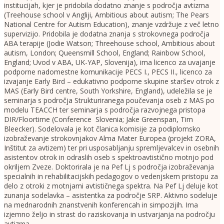
institucijah, kjer je pridobila dodatno znanje s področja avtizma
(Treehouse school v Angliji, Ambitious about autism; The Pears
National Centre for Autism Education), znanje vzdržuje z več letno
supervizijo. Pridobila je dodatna znanja s strokovnega področja
ABA terapije (Jodie Watson; Threehouse school, Ambitious about
autism, London; Queensmill School, England; Rainbow School,
England; Uvod v ABA, UK-YAP, Slovenija), ima licenco za uvajanje
podporne nadomestne komunikacije PECS I., PECS II., licenco za
izvajanje Early Bird – edukativno podporne skupine staršev otrok z
MAS (Early Bird centre, South Yorkshire, England), udeležila se je
seminarja s področja Strukturiranega poučevanja oseb z MAS po
modelu TEACCH ter seminarja s področja razvojnega pristopa
DIR/Floortime (Conference Slovenia; Jake Greenspan, Tim
Bleecker). Sodelovala je kot članica komisije za podiplomsko
izobraževanje strokovnjakov Alma Mater Europea (projekt ZORA,
Inštitut za avtizem) ter pri usposabljanju spremljevalcev in osebnih
asistentov otrok in odraslih oseb s spektroavtistično motnjo pod
okriljem Zveze. Doktorirala je na Pef Lj s področja izobraževanja
specialnih in rehabilitacijskih pedagogov o vedenjskem pristopu za
delo z otroki z motnjami avtističnega spektra. Na Pef Lj deluje kot
zunanja sodelavka – asistentka za področje SRP. Aktivno sodeluje
na mednarodnih znanstvenih konferencah in simpozijih. Ima
izjemno željo in strast do raziskovanja in ustvarjanja na področju
avtizma.