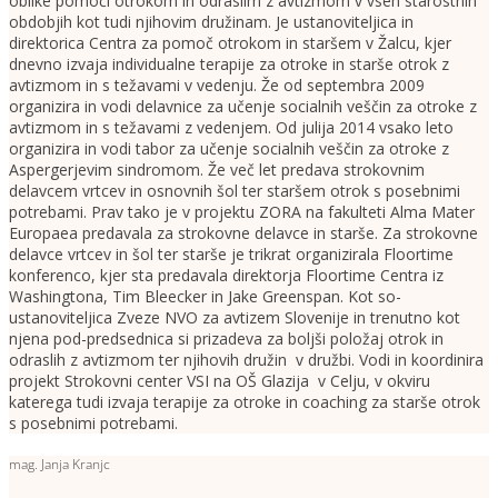
oblike pomoči otrokom in odraslim z avtizmom v vseh starostnih
obdobjih kot tudi njihovim družinam. Je ustanoviteljica in
direktorica Centra za pomoč otrokom in staršem v Žalcu, kjer
dnevno izvaja individualne terapije za otroke in starše otrok z
avtizmom in s težavami v vedenju. Že od septembra 2009
organizira in vodi delavnice za učenje socialnih veščin za otroke z
avtizmom in s težavami z vedenjem. Od julija 2014 vsako leto
organizira in vodi tabor za učenje socialnih veščin za otroke z
Aspergerjevim sindromom. Že več let predava strokovnim
delavcem vrtcev in osnovnih šol ter staršem otrok s posebnimi
potrebami. Prav tako je v projektu ZORA na fakulteti Alma Mater
Europaea predavala za strokovne delavce in starše. Za strokovne
delavce vrtcev in šol ter starše je trikrat organizirala Floortime
konferenco, kjer sta predavala direktorja Floortime Centra iz
Washingtona, Tim Bleecker in Jake Greenspan. Kot so-
ustanoviteljica Zveze NVO za avtizem Slovenije in trenutno kot
njena pod-predsednica si prizadeva za boljši položaj otrok in
odraslih z avtizmom ter njihovih družin v družbi. Vodi in koordinira
projekt Strokovni center VSI na OŠ Glazija v Celju, v okviru
katerega tudi izvaja terapije za otroke in coaching za starše otrok
s posebnimi potrebami.
mag. Janja Kranjc