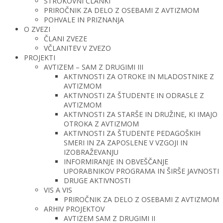
STROKOVNI ČLANKI
PRIROČNIK ZA DELO Z OSEBAMI Z AVTIZMOM
POHVALE IN PRIZNANJA
O ZVEZI
ČLANI ZVEZE
VČLANITEV V ZVEZO
PROJEKTI
AVTIZEM – SAM Z DRUGIMI III
AKTIVNOSTI ZA OTROKE IN MLADOSTNIKE Z
AVTIZMOM
AKTIVNOSTI ZA ŠTUDENTE IN ODRASLE Z
AVTIZMOM
AKTIVNOSTI ZA STARŠE IN DRUŽINE, KI IMAJO
OTROKA Z AVTIZMOM
AKTIVNOSTI ZA ŠTUDENTE PEDAGOŠKIH
SMERI IN ZA ZAPOSLENE V VZGOJI IN
IZOBRAŽEVANJU
INFORMIRANJE IN OBVEŠČANJE
UPORABNIKOV PROGRAMA IN ŠIRŠE JAVNOSTI
DRUGE AKTIVNOSTI
VIS A VIS
PRIROČNIK ZA DELO Z OSEBAMI Z AVTIZMOM
ARHIV PROJEKTOV
AVTIZEM SAM Z DRUGIMI II