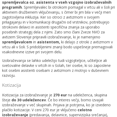
spremljevalca
oz. asistenta
v vseh vzgojno izobraževalnih
programih
. Spremljevalec bi otrokom pomagal v vrtcu ali v šoli pri
aktivnem družbenem vključevanju, s čimer bi jim bila v večji meri
zagotovljena inkluzija. Ker so otroci z avtizmom v svojem
prilagajanju in v komunikaciji drugačni od vrstnikov, potrebujejo
strokovni delavci in asistenti specifična znanja za uporabo
posebnih strategij dela z njimi. Zato smo člani Zveze NVO za
avtizem Slovenije pripravili izobraževanje, ki je namenjeno
spremljevalcem
in
asistent
om,
ki delajo z otroki z avtizmom v
vrtcu ali v šoli. S pridobljenimi znanji bodo uspešneje premagovali
vsakodnevne izzive pri svojem delu.
Izobraževanja se lahko udeležijo tudi vzgojiteljice, učiteljice ali
svetovalne delavke v vrtcih in v šolah, ter osebe, ki so zaposlene
kot osebni asistenti osebam z avtizmom z motnjo v duševnem
razvoju.
Kotizacija
Kotizacija za izobraževanje je
270 eur
na udeleženca, skupina
šteje
do 30 udeležencev
. Če bo interes večji, bomo izvajali
izobraževanje v več skupinah. Prijava je potrjena, ko je izvedeno
plačilo kotizacije. V ceni 270 eur je vključeno
celotno
izobraževanje
(predavanja, delavnice, supervizijska srečanja),