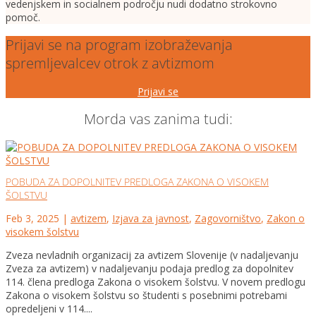
vedenjskem in socialnem področju nudi dodatno strokovno
pomoč.
Prijavi se na program izobraževanja
spremljevalcev otrok z avtizmom
Prijavi se
Morda vas zanima tudi:
POBUDA ZA DOPOLNITEV PREDLOGA ZAKONA O VISOKEM
ŠOLSTVU
Feb 3, 2025
|
avtizem
,
Izjava za javnost
,
Zagovorništvo
,
Zakon o
visokem šolstvu
Zveza nevladnih organizacij za avtizem Slovenije (v nadaljevanju
Zveza za avtizem) v nadaljevanju podaja predlog za dopolnitev
114. člena predloga Zakona o visokem šolstvu. V novem predlogu
Zakona o visokem šolstvu so študenti s posebnimi potrebami
opredeljeni v 114....