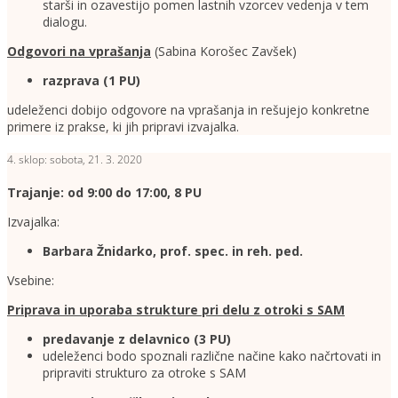
starši in ozavestijo pomen lastnih vzorcev vedenja v tem
dialogu.
Odgovori na vprašanja
(Sabina Korošec Zavšek)
razprava (1 PU)
udeleženci dobijo odgovore na vprašanja in rešujejo konkretne
primere iz prakse, ki jih pripravi izvajalka.
4. sklop: sobota, 21. 3. 2020
Trajanje: od 9:00 do 17:00, 8 PU
Izvajalka:
Barbara Žnidarko, prof. spec. in reh. ped.
Vsebine:
Priprava in uporaba strukture pri delu z otroki s SAM
predavanje z delavnico (3 PU)
udeleženci bodo spoznali različne načine kako načrtovati in
pripraviti strukturo za otroke s SAM