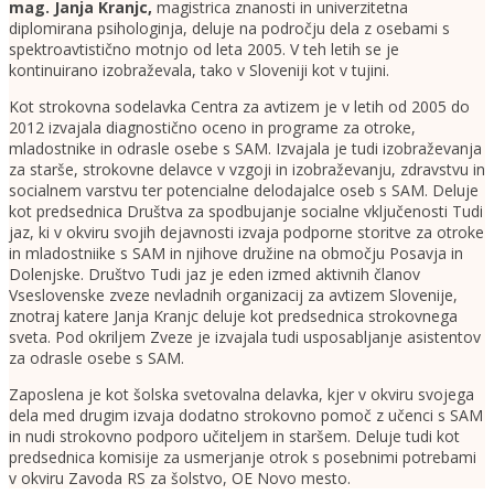
mag. Janja Kranjc
,
magistrica znanosti in univerzitetna
diplomirana psihologinja, deluje na področju dela z osebami s
spektroavtistično motnjo od leta 2005. V teh letih se je
kontinuirano izobraževala, tako v Sloveniji kot v tujini.
Kot strokovna sodelavka Centra za avtizem je v letih od 2005 do
2012 izvajala diagnostično oceno in programe za otroke,
mladostnike in odrasle osebe s SAM. Izvajala je tudi izobraževanja
za starše, strokovne delavce v vzgoji in izobraževanju, zdravstvu in
socialnem varstvu ter potencialne delodajalce oseb s SAM. Deluje
kot predsednica Društva za spodbujanje socialne vključenosti Tudi
jaz, ki v okviru svojih dejavnosti izvaja podporne storitve za otroke
in mladostniike s SAM in njihove družine na območju Posavja in
Dolenjske. Društvo Tudi jaz je eden izmed aktivnih članov
Vseslovenske zveze nevladnih organizacij za avtizem Slovenije,
znotraj katere Janja Kranjc deluje kot predsednica strokovnega
sveta. Pod okriljem Zveze je izvajala tudi usposabljanje asistentov
za odrasle osebe s SAM.
Zaposlena je kot šolska svetovalna delavka, kjer v okviru svojega
dela med drugim izvaja dodatno strokovno pomoč z učenci s SAM
in nudi strokovno podporo učiteljem in staršem. Deluje tudi kot
predsednica komisije za usmerjanje otrok s posebnimi potrebami
v okviru Zavoda RS za šolstvo, OE Novo mesto.