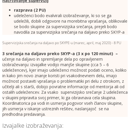
načrtovanje supervizij
razprava (2 PU)
udeleženci bodo evalvirali izobraževanje, ki so se ga
udeležili, dobili odgovore na morebitna vprašanja, oblikovale
se bodo skupine za supervizijska srečanja, prejeli bodo
navodila za supervizijska srečanja na daljavo preko SKYP-a
Supervizijska srečanja na daljavo po SKYPE-u (marec, april, maj 2020) - 8 PU
3 srečanja na daljavo preko SKYP-a (3 x po 120 minut) –
učenje na daljavo in spremljanje dela po opravljenem
izobraževanju: izvajalke vodijo manjše skupine (cca 5 – 6
udeležencev), kjer imajo udeleženci možnost podati oceno, koliko
in kako jim novo znanje koristi pri vsakodnevnem delu, imajo
možnost postaviti vprašanja o problematiki pri delu z otrokom, z
učitelji ali s starši, dobijo povratne informacije od mentorja ali od
ostalih udeležencev. Za vsako supervizijsko srečanje 2 udeleženca
v skupini pripravita svoj primer, ki ga obravnava cela skupina.
Koordinatorica pa vodi in usmerja pogovor vseh članov skupine,
jih usmerja v iskanje ustreznih rešitev, naslanjajoč se na
predhodna predavanja.
Izvajalke izobraževanja: