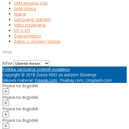
SAM prijazna šola;
SAM tržnica
spanje
svetovanje staršem;
video predavanje
VIS A VIS
Zagovorništvo
Zakon o visokem šolstvu
Arhivi
Arhivi
Politika varovanja osebnih podatkov
Copyright © 2018 Zveza NVO za avtizem Slovenije
Slikovni material:
Freepik.com
, Pixabay.com, Unsplash.com.
Prijava na dogodek
×
Prijava na dogodek
×
Prijava na dogodek
×
Prijava na dogodek
×