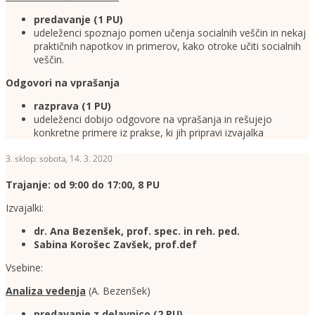
predavanje (1
PU)
udeleženci spoznajo pomen učenja socialnih veščin in nekaj
praktičnih napotkov in primerov, kako otroke učiti socialnih
veščin.
Odgovori na vprašanja
razprava (1 PU)
udeleženci dobijo odgovore na vprašanja in rešujejo
konkretne primere iz prakse, ki jih pripravi izvajalka
3. sklop: sobota, 14. 3. 2020
Trajanje: od 9:00 do 17:00, 8 PU
Izvajalki:
dr. Ana Bezenšek, prof. spec. in reh. ped.
Sabina Korošec Zavšek, prof.def
Vsebine:
Analiza vedenja
(A. Bezenšek)
predavanje z delavnico
(2 PU)