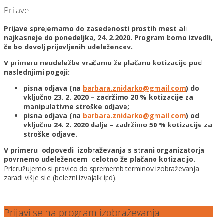
Prijave
Prijave sprejemamo do zasedenosti prostih mest ali
najkasneje do ponedeljka, 24. 2.2020. Program bomo izvedli,
če bo dovolj prijavljenih udeležencev.
V primeru neudeležbe vračamo že plačano kotizacijo pod
naslednjimi pogoji:
pisna odjava (na
barbara.znidarko@gmail.com
) do
vključno 23. 2. 2020 – zadržimo 20 % kotizacije za
manipulativne stroške odjave;
pisna odjava (na
barbara.znidarko@gmail.com
) od
vključno 24. 2. 2020 dalje – zadržimo 50 % kotizacije za
stroške odjave.
V primeru odpovedi izobraževanja s strani organizatorja
povrnemo udeležencem celotno že plačano kotizacijo.
Pridružujemo si pravico do sprememb terminov izobraževanja
zaradi višje sile (bolezni izvajalk ipd).
Prijavi se na program izobraževanja