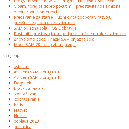
Program Avtizem SAM z drugimi III uspešno zaključen
Gibam, torej se dobro počutim – predstavitev delavnic na
mednarodni konferenci
Predavanje za starše – učinkovita podpora v razvoju
predšolskega otroka z avtizmom
SAM prijazna šola – OŠ Dobravlje
Postanite prostovoljec in podprite družine otrok z avtizmom
Znova smo podelili naziv SAM prijazna šola
Modri SAM 2025- spletna galerija
Kategorije
avtizem
Avtizem SAM z drugimi II
Avtizem SAM z drugimi III
Dogodek
Izjava za javnost
izobraževanje
izobraževanje;
Katis
Nasvet
Novica
poplava 2023
poslanica