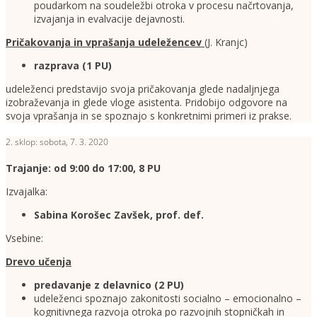
poudarkom na soudeležbi otroka v procesu načrtovanja,
izvajanja in evalvacije dejavnosti.
Pričakovanja in vprašanja udeležencev
(J. Kranjc)
razprava (1 PU)
udeleženci predstavijo svoja pričakovanja glede nadaljnjega
izobraževanja in glede vloge asistenta. Pridobijo odgovore na
svoja vprašanja in se spoznajo s konkretnimi primeri iz prakse.
2. sklop: sobota, 7. 3. 2020
Trajanje: od 9:00 do 17:00, 8 PU
Izvajalka:
Sabina Korošec Zavšek, prof. def.
Vsebine:
Drevo učenja
predavanje z delavnico (2 PU)
udeleženci spoznajo zakonitosti socialno – emocionalno –
kognitivnega razvoja otroka po razvojnih stopničkah in