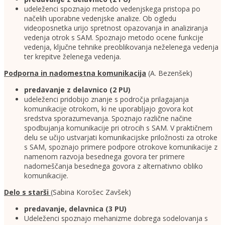
udeleženci spoznajo metodo vedenjskega pristopa po
načelih uporabne vedenjske analize. Ob ogledu
videoposnetka urijo spretnost opazovanja in analiziranja
vedenja otrok s SAM. Spoznajo metodo ocene funkcije
vedenja, ključne tehnike preoblikovanja neželenega vedenja
ter krepitve želenega vedenja.
Podporna in nadomestna komunikacija
(A. Bezenšek)
predavanje z delavnico (2 PU)
udeleženci pridobijo znanje s področja prilagajanja
komunikacije otrokom, ki ne uporabljajo govora kot
sredstva sporazumevanja. Spoznajo različne načine
spodbujanja komunikacije pri otrocih s SAM. V praktičnem
delu se učijo ustvarjati komunikacijske priložnosti za otroke
s SAM, spoznajo primere podpore otrokove komunikacije z
namenom razvoja besednega govora ter primere
nadomeščanja besednega govora z alternativno obliko
komunikacije.
Delo s starši
(Sabina Korošec Zavšek)
predavanje, delavnica (3 PU)
Udeleženci spoznajo mehanizme dobrega sodelovanja s