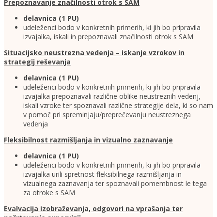
Prepoznavanje značilnosti otrok s SAM
delavnica (1 PU)
udeleženci bodo v konkretnih primerih, ki jih bo pripravila
izvajalka, iskali in prepoznavali značilnosti otrok s SAM
Situacijsko neustrezna vedenja – iskanje vzrokov in
strategij reševanja
delavnica (1 PU)
udeleženci bodo v konkretnih primerih, ki jih bo pripravila
izvajalka prepoznavali različne oblike neustreznih vedenj,
iskali vzroke ter spoznavali različne strategije dela, ki so nam
v pomoč pri spreminjaju/preprečevanju neustreznega
vedenja
Fleksibilnost razmišljanja in vizualno zaznavanje
delavnica (1 PU)
udeleženci bodo v konkretnih primerih, ki jih bo pripravila
izvajalka urili spretnost fleksibilnega razmišljanja in
vizualnega zaznavanja ter spoznavali pomembnost le tega
za otroke s SAM
Evalvacija izobraževanja, odgovori na vprašanja ter