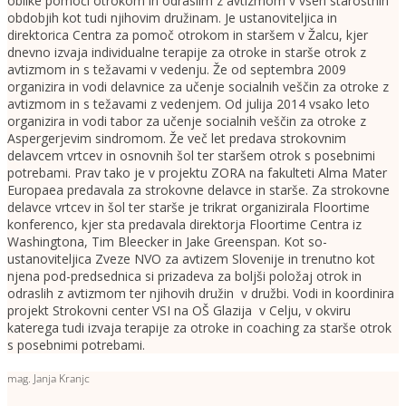
oblike pomoči otrokom in odraslim z avtizmom v vseh starostnih
obdobjih kot tudi njihovim družinam. Je ustanoviteljica in
direktorica Centra za pomoč otrokom in staršem v Žalcu, kjer
dnevno izvaja individualne terapije za otroke in starše otrok z
avtizmom in s težavami v vedenju. Že od septembra 2009
organizira in vodi delavnice za učenje socialnih veščin za otroke z
avtizmom in s težavami z vedenjem. Od julija 2014 vsako leto
organizira in vodi tabor za učenje socialnih veščin za otroke z
Aspergerjevim sindromom. Že več let predava strokovnim
delavcem vrtcev in osnovnih šol ter staršem otrok s posebnimi
potrebami. Prav tako je v projektu ZORA na fakulteti Alma Mater
Europaea predavala za strokovne delavce in starše. Za strokovne
delavce vrtcev in šol ter starše je trikrat organizirala Floortime
konferenco, kjer sta predavala direktorja Floortime Centra iz
Washingtona, Tim Bleecker in Jake Greenspan. Kot so-
ustanoviteljica Zveze NVO za avtizem Slovenije in trenutno kot
njena pod-predsednica si prizadeva za boljši položaj otrok in
odraslih z avtizmom ter njihovih družin v družbi. Vodi in koordinira
projekt Strokovni center VSI na OŠ Glazija v Celju, v okviru
katerega tudi izvaja terapije za otroke in coaching za starše otrok
s posebnimi potrebami.
mag. Janja Kranjc