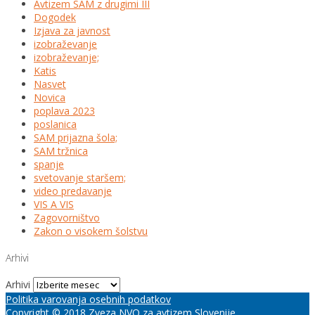
Avtizem SAM z drugimi III
Dogodek
Izjava za javnost
izobraževanje
izobraževanje;
Katis
Nasvet
Novica
poplava 2023
poslanica
SAM prijazna šola;
SAM tržnica
spanje
svetovanje staršem;
video predavanje
VIS A VIS
Zagovorništvo
Zakon o visokem šolstvu
Arhivi
Arhivi
Politika varovanja osebnih podatkov
Copyright © 2018 Zveza NVO za avtizem Slovenije