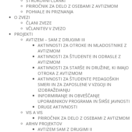
STROKOVNI ČLANKI
PRIROČNIK ZA DELO Z OSEBAMI Z AVTIZMOM
POHVALE IN PRIZNANJA
O ZVEZI
ČLANI ZVEZE
VČLANITEV V ZVEZO
PROJEKTI
AVTIZEM – SAM Z DRUGIMI III
AKTIVNOSTI ZA OTROKE IN MLADOSTNIKE Z
AVTIZMOM
AKTIVNOSTI ZA ŠTUDENTE IN ODRASLE Z
AVTIZMOM
AKTIVNOSTI ZA STARŠE IN DRUŽINE, KI IMAJO
OTROKA Z AVTIZMOM
AKTIVNOSTI ZA ŠTUDENTE PEDAGOŠKIH
SMERI IN ZA ZAPOSLENE V VZGOJI IN
IZOBRAŽEVANJU
INFORMIRANJE IN OBVEŠČANJE
UPORABNIKOV PROGRAMA IN ŠIRŠE JAVNOSTI
DRUGE AKTIVNOSTI
VIS A VIS
PRIROČNIK ZA DELO Z OSEBAMI Z AVTIZMOM
ARHIV PROJEKTOV
AVTIZEM SAM Z DRUGIMI II