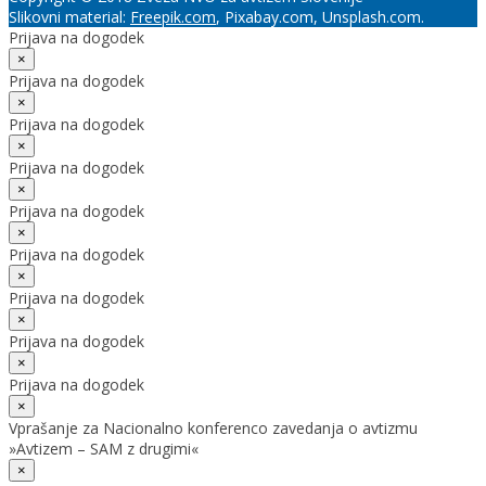
Slikovni material:
Freepik.com
, Pixabay.com, Unsplash.com.
Prijava na dogodek
×
Prijava na dogodek
×
Prijava na dogodek
×
Prijava na dogodek
×
Prijava na dogodek
×
Prijava na dogodek
×
Prijava na dogodek
×
Prijava na dogodek
×
Prijava na dogodek
×
Vprašanje za Nacionalno konferenco zavedanja o avtizmu
»Avtizem – SAM z drugimi«
×