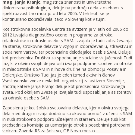
mag. Janja Kranjc
,
magistrica znanosti in univerzitetna
diplomirana psihologinja, deluje na področju dela z osebami s
spektroavtistično motnjo od leta 2005. V teh letih se je
kontinuirano izobraževala, tako v Sloveniji kot v tujini.
Kot strokovna sodelavka Centra za avtizem je v letih od 2005 do
2012 izvajala diagnostično oceno in programe za otroke,
mladostnike in odrasle osebe s SAM. Izvajala je tudi izobraževanja
za starše, strokovne delavce v vzgoji in izobraževanju, zdravstvu in
socialnem varstvu ter potencialne delodajalce oseb s SAM. Deluje
kot predsednica Društva za spodbujanje socialne vključenosti Tudi
jaz, ki v okviru svojih dejavnosti izvaja podporne storitve za otroke
in mladostniike s SAM in njihove družine na območju Posavja in
Dolenjske. Društvo Tudi jaz je eden izmed aktivnih članov
Vseslovenske zveze nevladnih organizacij za avtizem Slovenije,
znotraj katere Janja Kranjc deluje kot predsednica strokovnega
sveta. Pod okriljem Zveze je izvajala tudi usposabljanje asistentov
za odrasle osebe s SAM.
Zaposlena je kot šolska svetovalna delavka, kjer v okviru svojega
dela med drugim izvaja dodatno strokovno pomoč z učenci s SAM
in nudi strokovno podporo učiteljem in staršem. Deluje tudi kot
predsednica komisije za usmerjanje otrok s posebnimi potrebami
v okviru Zavoda RS za šolstvo, OE Novo mesto.