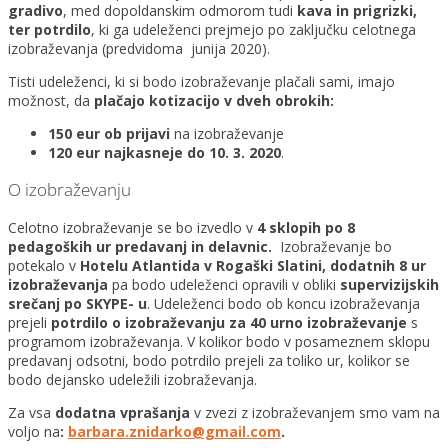
gradivo
, med dopoldanskim odmorom tudi
kava in prigrizki,
ter potrdilo
, ki ga udeleženci prejmejo po zaključku celotnega
izobraževanja (predvidoma junija 2020).
Tisti udeleženci, ki si bodo izobraževanje plačali sami, imajo
možnost, da
plačajo kotizacijo v dveh obrokih:
150 eur ob prijavi
na izobraževanje
120 eur najkasneje do 10. 3. 2020
.
O izobraževanju
Celotno izobraževanje se bo izvedlo v
4 sklopih po 8
pedagoških ur predavanj in delavnic.
Izobraževanje bo
potekalo v
Hotelu Atlantida v Rogaški Slatini, dodatnih 8 ur
izobraževanja
pa bodo udeleženci opravili v obliki
supervizijskih
srečanj po SKYPE- u
. Udeleženci bodo ob koncu izobraževanja
prejeli
potrdilo o izobraževanju za 40 urno izobraževanje
s
programom izobraževanja. V kolikor bodo v posameznem sklopu
predavanj odsotni, bodo potrdilo prejeli za toliko ur, kolikor se
bodo dejansko udeležili izobraževanja.
Za vsa
dodatna vprašanja
v zvezi z izobraževanjem smo vam na
voljo na
:
barbara.znidarko@gmail.com
.