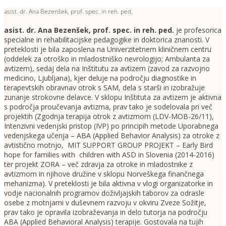
asist. dr. Ana Bezenšek, prof. spec. in reh. ped.
asist. dr. Ana Bezenšek, prof. spec. in reh. ped.
je profesorica
specialne in rehabilitacijske pedagogike in doktorica znanosti. V
preteklosti je bila zaposlena na Univerzitetnem kliničnem centru
(oddelek za otroško in mladostniško nevrologijo; Ambulanta za
avtizem), sedaj dela na Inštitutu za avtizem (zavod za razvojno
medicino, Ljubljana), kjer deluje na področju diagnostike in
terapevtskih obravnav otrok s SAM, dela s starši in izobražuje
zunanje strokovne delavce. V sklopu Inštituta za avtizem je aktivna
s področja proučevanja avtizma, prav tako je sodelovala pri več
projektih (Zgodnja terapija otrok z avtizmom (LDV-MOB-26/11),
Intenzivni vedenjski pristop (IVP) po principih metode Uporabnega
vedenjskega učenja – ABA (Applied Behavior Analysis) za otroke z
avtistično motnjo, MIT SUPPORT GROUP PROJEKT – Early Bird
hope for families with children with ASD in Slovenia (2014-2016)
ter projekt ZORA – več zdravja za otroke in mladostnike z
avtizmom in njihove družine v sklopu Norveškega finančnega
mehanizma). V preteklosti je bila aktivna v vlogi organizatorke in
vodje nacionalnih programov doživljajskih taborov za odrasle
osebe z motnjami v duševnem razvoju v okviru Zveze Sožitje,
prav tako je opravila izobraževanja in delo tutorja na področju
ABA (Applied Behavioral Analysis) terapije. Gostovala na tujih