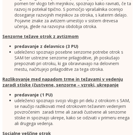
pomen ter vlogo teh mejnikov, spoznajo kako ravnati, če ta
razvoj ni potekal tipično. S pomočjo vprašalnika ocenijo
doseganje razvojnih mejnikov za otroka, s katerim delajo.
Pojavne znake za avtizem umestijo v sistem drevesa
učenja, glede na razvojna obdobja otroka.
Senzorne težave otrok z avtizmom
predavanje z delavnico (3 PU)
udeleženci spoznajo posebne senzorne potrebe otrok s
SAM ter ustrezne senzorne prilagoditve, jih poskušajo
prepoznati pri otroku, ki ga obravnavajo na delovnem
mestu, načrtujejo prilagoditve za tega otroka.
Razlikovanje med napadom trme in težavami v vedenju
zaradi stiske (čustvene, senzorne – vzroki, ukrepanje
predavanje (1 PU)
udeleženci spoznajo svojo vlogo pri delu z otrokom s SAM,
se naučijo razlikovati med otrokovim težavnim vedenjem
povzročenim zaradi trme ali zaradi čustvene ali senzorne
stiske in spoznajo ukrepe, kako se odzvati v primeru enega
ali drugega vedenja.
Socialne veščine otrok