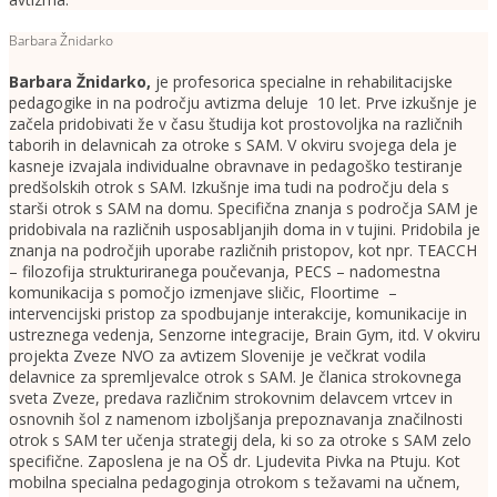
Barbara Žnidarko
Barbara Žnidarko
,
je profesorica specialne in rehabilitacijske
pedagogike in na področju avtizma deluje 10 let. Prve izkušnje je
začela pridobivati že v času študija kot prostovoljka na različnih
taborih in delavnicah za otroke s SAM. V okviru svojega dela je
kasneje izvajala individualne obravnave in pedagoško testiranje
predšolskih otrok s SAM. Izkušnje ima tudi na področju dela s
starši otrok s SAM na domu. Specifična znanja s področja SAM je
pridobivala na različnih usposabljanjih doma in v tujini. Pridobila je
znanja na področjih uporabe različnih pristopov, kot npr. TEACCH
– filozofija strukturiranega poučevanja, PECS – nadomestna
komunikacija s pomočjo izmenjave sličic, Floortime –
intervencijski pristop za spodbujanje interakcije, komunikacije in
ustreznega vedenja, Senzorne integracije, Brain Gym, itd. V okviru
projekta Zveze NVO za avtizem Slovenije je večkrat vodila
delavnice za spremljevalce otrok s SAM. Je članica strokovnega
sveta Zveze, predava različnim strokovnim delavcem vrtcev in
osnovnih šol z namenom izboljšanja prepoznavanja značilnosti
otrok s SAM ter učenja strategij dela, ki so za otroke s SAM zelo
specifične. Zaposlena je na OŠ dr. Ljudevita Pivka na Ptuju. Kot
mobilna specialna pedagoginja otrokom s težavami na učnem,