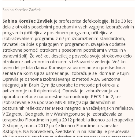
Sabina Korošec Zavšek
Sabina Korošec Zavšek
je profesorica defektologije, ki že 30 let
dela z otroki s posebnimi potrebami v vseh vzgojno izobraževalnih
programih (učiteljica v posebnem programu, učiteljica v
izobraževalnem programu z nižjim izobrazbenim standardom,
ravnateljica šole s prilagojenim programom, izvajalka dodatne
strokovne pomoči otrokom s posebnimi potrebami v vrtcu in v
osnovni šoli). Že več kot desetletje posveča svoje strokovno delo
otrokom z avtizmom in otrokom s težavami v vedenju. Več kot
osem let je bila članica Komisije za usmerjanje in predsednica
senata na Komisiji za usmerjanje. Izobražuje se doma in v tujini.
Opravila je osnovna izobraževanja iz metod ABA, Senzorna
integracija in Brain Gym (iz uporabe te metode pri otroku z
avtizmom je tudi diplomirala). Opravila je izobraževanja za
uporabo metode nadomestne komunikacije PECS 1 in 2, ter
izobraževanje za uporabo MNRI Integracija dinamičnih in
posturalnih refleksov ter MNRI Integracija vseživljenjskih refleksov.
V Zagrebu, Beogradu in v Washingtonu se je izobraževala za
terapevtko Floortime in junija 2012 pridobila licenco za terapevtko
2. stopnje, marca 2017 pa še licenco Floortime terapevtke
3.stopnje. Na Norveškem, Švedskem in na Islandiji je preučevala