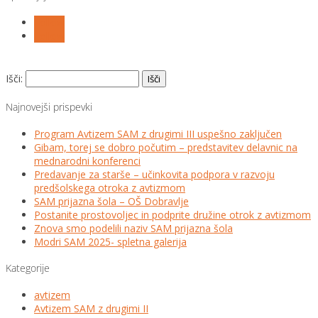
Follow
Follow
Išči:
Najnovejši prispevki
Program Avtizem SAM z drugimi III uspešno zaključen
Gibam, torej se dobro počutim – predstavitev delavnic na
mednarodni konferenci
Predavanje za starše – učinkovita podpora v razvoju
predšolskega otroka z avtizmom
SAM prijazna šola – OŠ Dobravlje
Postanite prostovoljec in podprite družine otrok z avtizmom
Znova smo podelili naziv SAM prijazna šola
Modri SAM 2025- spletna galerija
Kategorije
avtizem
Avtizem SAM z drugimi II