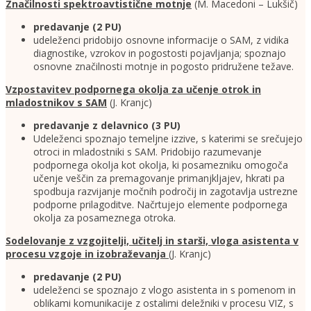
Značilnosti spektroavtistične motnje
(M. Macedoni – Lukšič)
predavanje
(2 PU)
udeleženci pridobijo osnovne informacije o SAM, z vidika
diagnostike, vzrokov in pogostosti pojavljanja; spoznajo
osnovne značilnosti motnje in pogosto pridružene težave.
Vzpostavitev podpornega okolja za učenje otrok in
mladostnikov s SAM
(J. Kranjc)
predavanje z delavnico
(3 PU)
Udeleženci spoznajo temeljne izzive, s katerimi se srečujejo
otroci in mladostniki s SAM. Pridobijo razumevanje
podpornega okolja kot okolja, ki posamezniku omogoča
učenje veščin za premagovanje primanjkljajev, hkrati pa
spodbuja razvijanje močnih področij in zagotavlja ustrezne
podporne prilagoditve. Načrtujejo elemente podpornega
okolja za posameznega otroka.
Sodelovanje z vzgojitelji, učitelj in starši, vloga asistenta v
procesu vzgoje in izobraževanja
(J. Kranjc)
predavanje
(2 PU)
udeleženci se spoznajo z vlogo asistenta in s pomenom in
oblikami komunikacije z ostalimi deležniki v procesu VIZ, s