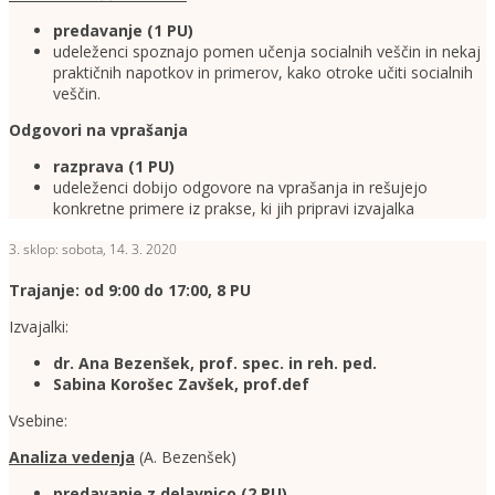
predavanje (1
PU)
udeleženci spoznajo pomen učenja socialnih veščin in nekaj
praktičnih napotkov in primerov, kako otroke učiti socialnih
veščin.
Odgovori na vprašanja
razprava (1 PU)
udeleženci dobijo odgovore na vprašanja in rešujejo
konkretne primere iz prakse, ki jih pripravi izvajalka
3. sklop: sobota, 14. 3. 2020
Trajanje: od 9:00 do 17:00, 8 PU
Izvajalki:
dr. Ana Bezenšek, prof. spec. in reh. ped.
Sabina Korošec Zavšek, prof.def
Vsebine:
Analiza vedenja
(A. Bezenšek)
predavanje z delavnico
(2 PU)