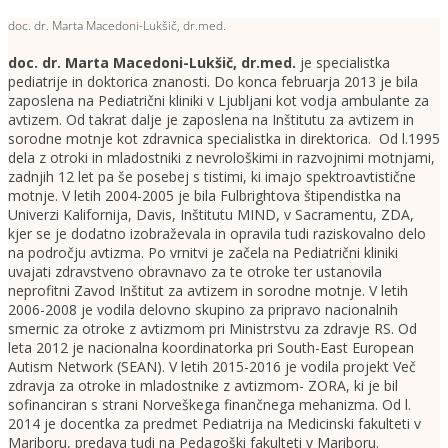
doc. dr. Marta Macedoni-Lukšič, dr.med.
doc. dr. Marta Macedoni-Lukšič, dr.med
.
je specialistka
pediatrije in doktorica znanosti. Do konca februarja 2013 je bila
zaposlena na Pediatrični kliniki v Ljubljani kot vodja ambulante za
avtizem. Od takrat dalje je zaposlena na Inštitutu za avtizem in
sorodne motnje kot zdravnica specialistka in direktorica. Od l.1995
dela z otroki in mladostniki z nevrološkimi in razvojnimi motnjami,
zadnjih 12 let pa še posebej s tistimi, ki imajo spektroavtistične
motnje. V letih 2004-2005 je bila Fulbrightova štipendistka na
Univerzi Kalifornija, Davis, Inštitutu MIND, v Sacramentu, ZDA,
kjer se je dodatno izobraževala in opravila tudi raziskovalno delo
na področju avtizma. Po vrnitvi je začela na Pediatrični kliniki
uvajati zdravstveno obravnavo za te otroke ter ustanovila
neprofitni Zavod Inštitut za avtizem in sorodne motnje. V letih
2006-2008 je vodila delovno skupino za pripravo nacionalnih
smernic za otroke z avtizmom pri Ministrstvu za zdravje RS. Od
leta 2012 je nacionalna koordinatorka pri South-East European
Autism Network (SEAN). V letih 2015-2016 je vodila projekt Več
zdravja za otroke in mladostnike z avtizmom- ZORA, ki je bil
sofinanciran s strani Norveškega finančnega mehanizma. Od l.
2014 je docentka za predmet Pediatrija na Medicinski fakulteti v
Mariboru, predava tudi na Pedagoški fakulteti v Mariboru.