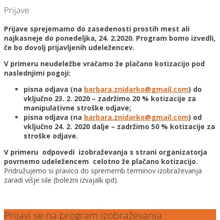
Prijave
Prijave sprejemamo do zasedenosti prostih mest ali
najkasneje do ponedeljka, 24. 2.2020. Program bomo izvedli,
če bo dovolj prijavljenih udeležencev.
V primeru neudeležbe vračamo že plačano kotizacijo pod
naslednjimi pogoji:
pisna odjava (na
barbara.znidarko@gmail.com
) do
vključno 23. 2. 2020 – zadržimo 20 % kotizacije za
manipulativne stroške odjave;
pisna odjava (na
barbara.znidarko@gmail.com
) od
vključno 24. 2. 2020 dalje – zadržimo 50 % kotizacije za
stroške odjave.
V primeru odpovedi izobraževanja s strani organizatorja
povrnemo udeležencem celotno že plačano kotizacijo.
Pridružujemo si pravico do sprememb terminov izobraževanja
zaradi višje sile (bolezni izvajalk ipd).
Prijavi se na program izobraževanja