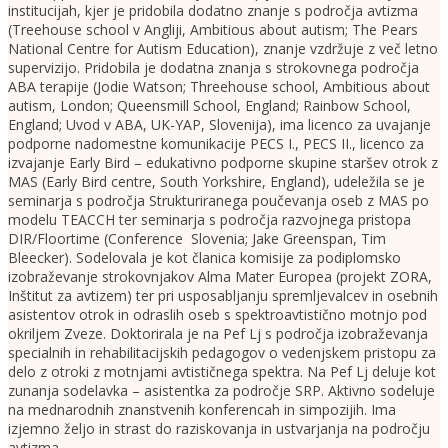
institucijah, kjer je pridobila dodatno znanje s področja avtizma
(Treehouse school v Angliji, Ambitious about autism; The Pears
National Centre for Autism Education), znanje vzdržuje z več letno
supervizijo. Pridobila je dodatna znanja s strokovnega področja
ABA terapije (Jodie Watson; Threehouse school, Ambitious about
autism, London; Queensmill School, England; Rainbow School,
England; Uvod v ABA, UK-YAP, Slovenija), ima licenco za uvajanje
podporne nadomestne komunikacije PECS I., PECS II., licenco za
izvajanje Early Bird – edukativno podporne skupine staršev otrok z
MAS (Early Bird centre, South Yorkshire, England), udeležila se je
seminarja s področja Strukturiranega poučevanja oseb z MAS po
modelu TEACCH ter seminarja s področja razvojnega pristopa
DIR/Floortime (Conference Slovenia; Jake Greenspan, Tim
Bleecker). Sodelovala je kot članica komisije za podiplomsko
izobraževanje strokovnjakov Alma Mater Europea (projekt ZORA,
Inštitut za avtizem) ter pri usposabljanju spremljevalcev in osebnih
asistentov otrok in odraslih oseb s spektroavtistično motnjo pod
okriljem Zveze. Doktorirala je na Pef Lj s področja izobraževanja
specialnih in rehabilitacijskih pedagogov o vedenjskem pristopu za
delo z otroki z motnjami avtističnega spektra. Na Pef Lj deluje kot
zunanja sodelavka – asistentka za področje SRP. Aktivno sodeluje
na mednarodnih znanstvenih konferencah in simpozijih. Ima
izjemno željo in strast do raziskovanja in ustvarjanja na področju
avtizma.