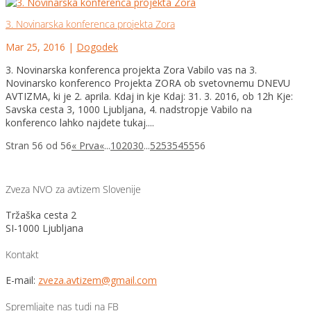
3. Novinarska konferenca projekta Zora
Mar 25, 2016
|
Dogodek
3. Novinarska konferenca projekta Zora Vabilo vas na 3.
Novinarsko konferenco Projekta ZORA ob svetovnemu DNEVU
AVTIZMA, ki je 2. aprila. Kdaj in kje Kdaj: 31. 3. 2016, ob 12h Kje:
Savska cesta 3, 1000 Ljubljana, 4. nadstropje Vabilo na
konferenco lahko najdete tukaj....
Stran 56 od 56
« Prva
«
...
10
20
30
...
52
53
54
55
56
Zveza NVO za avtizem Slovenije
Tržaška cesta 2
SI-1000 Ljubljana
Kontakt
E-mail:
zveza.avtizem@gmail.com
Spremljajte nas tudi na FB