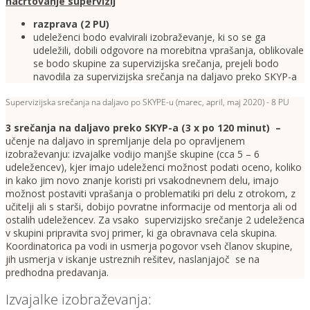
načrtovanje supervizij
razprava (2 PU)
udeleženci bodo evalvirali izobraževanje, ki so se ga
udeležili, dobili odgovore na morebitna vprašanja, oblikovale
se bodo skupine za supervizijska srečanja, prejeli bodo
navodila za supervizijska srečanja na daljavo preko SKYP-a
Supervizijska srečanja na daljavo po SKYPE-u (marec, april, maj 2020) - 8 PU
3 srečanja na daljavo preko SKYP-a (3 x po 120 minut) –
učenje na daljavo in spremljanje dela po opravljenem
izobraževanju: izvajalke vodijo manjše skupine (cca 5 – 6
udeležencev), kjer imajo udeleženci možnost podati oceno, koliko
in kako jim novo znanje koristi pri vsakodnevnem delu, imajo
možnost postaviti vprašanja o problematiki pri delu z otrokom, z
učitelji ali s starši, dobijo povratne informacije od mentorja ali od
ostalih udeležencev. Za vsako supervizijsko srečanje 2 udeleženca
v skupini pripravita svoj primer, ki ga obravnava cela skupina.
Koordinatorica pa vodi in usmerja pogovor vseh članov skupine,
jih usmerja v iskanje ustreznih rešitev, naslanjajoč se na
predhodna predavanja.
Izvajalke izobraževanja: