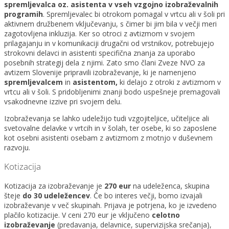
spremljevalca
oz. asistenta
v vseh vzgojno izobraževalnih
programih
. Spremljevalec bi otrokom pomagal v vrtcu ali v šoli pri
aktivnem družbenem vključevanju, s čimer bi jim bila v večji meri
zagotovljena inkluzija. Ker so otroci z avtizmom v svojem
prilagajanju in v komunikaciji drugačni od vrstnikov, potrebujejo
strokovni delavci in asistenti specifična znanja za uporabo
posebnih strategij dela z njimi. Zato smo člani Zveze NVO za
avtizem Slovenije pripravili izobraževanje, ki je namenjeno
spremljevalcem
in
asistent
om,
ki delajo z otroki z avtizmom v
vrtcu ali v šoli. S pridobljenimi znanji bodo uspešneje premagovali
vsakodnevne izzive pri svojem delu.
Izobraževanja se lahko udeležijo tudi vzgojiteljice, učiteljice ali
svetovalne delavke v vrtcih in v šolah, ter osebe, ki so zaposlene
kot osebni asistenti osebam z avtizmom z motnjo v duševnem
razvoju.
Kotizacija
Kotizacija za izobraževanje je
270 eur
na udeleženca, skupina
šteje
do 30 udeležencev
. Če bo interes večji, bomo izvajali
izobraževanje v več skupinah. Prijava je potrjena, ko je izvedeno
plačilo kotizacije. V ceni 270 eur je vključeno
celotno
izobraževanje
(predavanja, delavnice, supervizijska srečanja),