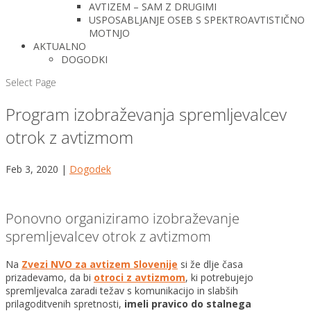
AVTIZEM – SAM Z DRUGIMI
USPOSABLJANJE OSEB S SPEKTROAVTISTIČNO
MOTNJO
AKTUALNO
DOGODKI
Select Page
Program izobraževanja spremljevalcev
otrok z avtizmom
Feb 3, 2020
|
Dogodek
Ponovno organiziramo izobraževanje
spremljevalcev otrok z avtizmom
Na
Zvezi NVO za avtizem Slovenije
si že dlje časa
prizadevamo, da bi
otroci z avtizmom
, ki potrebujejo
spremljevalca zaradi težav s komunikacijo in slabših
prilagoditvenih spretnosti,
imeli pravico do stalnega