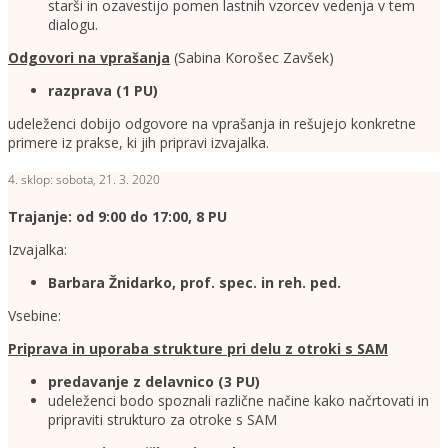
starši in ozavestijo pomen lastnih vzorcev vedenja v tem
dialogu.
Odgovori na vprašanja
(Sabina Korošec Zavšek)
razprava (1 PU)
udeleženci dobijo odgovore na vprašanja in rešujejo konkretne
primere iz prakse, ki jih pripravi izvajalka.
4. sklop: sobota, 21. 3. 2020
Trajanje: od 9:00 do 17:00, 8 PU
Izvajalka:
Barbara Žnidarko, prof. spec. in reh. ped.
Vsebine:
Priprava in uporaba strukture pri delu z otroki s SAM
predavanje z delavnico (3 PU)
udeleženci bodo spoznali različne načine kako načrtovati in
pripraviti strukturo za otroke s SAM