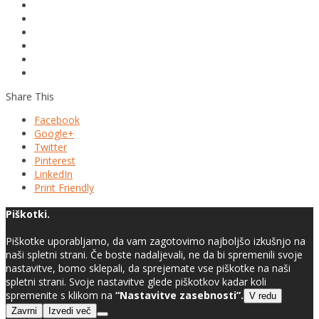
Share This
Facebook
Google+
Twitter
Pinterest
LinkedIn
Print Friendly
Piškotki.
Piškotke uporabljamo, da vam zagotovimo najboljšo izkušnjo na
naši spletni strani. Če boste nadaljevali, ne da bi spremenili svoje
nastavitve, bomo sklepali, da sprejemate vse piškotke na naši
spletni strani. Svoje nastavitve glede piškotkov kadar koli
spremenite s klikom na
“Nastavitve zasebnosti”.
V redu
Zavrni
Izvedi več