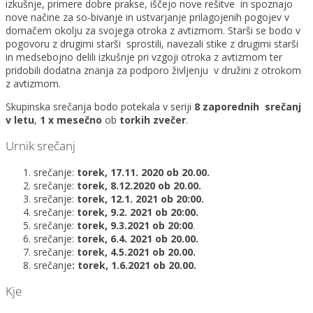
izkušnje, primere dobre prakse, iščejo nove rešitve in spoznajo
nove načine za so-bivanje in ustvarjanje prilagojenih pogojev v
domačem okolju za svojega otroka z avtizmom. Starši se bodo v
pogovoru z drugimi starši sprostili, navezali stike z drugimi starši
in medsebojno delili izkušnje pri vzgoji otroka z avtizmom ter
pridobili dodatna znanja za podporo življenju v družini z otrokom
z avtizmom.
Skupinska srečanja bodo potekala v seriji
8 zaporednih srečanj
v letu
,
1 x mesečno
ob
torkih zvečer
.
Urnik srečanj
srečanje:
torek, 17.11. 2020 ob 20.00.
srečanje:
torek, 8.12.2020 ob 20.00.
srečanje:
torek, 12.1. 2021 ob 20:00.
srečanje:
torek, 9.2. 2021 ob 20:00.
srečanje:
torek, 9.3.2021 ob 20:00
.
srečanje:
torek, 6.4. 2021 ob 20.00.
srečanje:
torek, 4.5.2021 ob 20.00.
srečanje
: torek, 1.6.2021 ob 20.00.
Kje