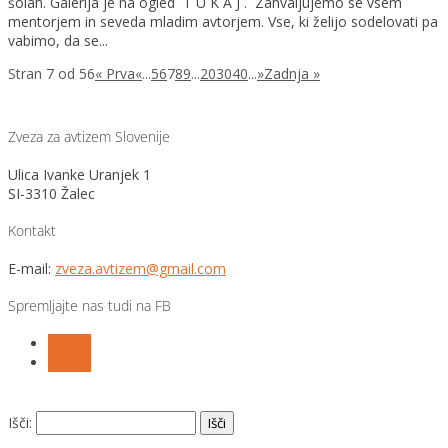
šolah. Galerija je na ogled T U K A J . Zahvaljujemo se vsem
mentorjem in seveda mladim avtorjem. Vse, ki želijo sodelovati pa
vabimo, da se...
Stran 7 od 56
« Prva
«
...
5
6
7
8
9
...
20
30
40
...
»
Zadnja »
Zveza za avtizem Slovenije
Ulica Ivanke Uranjek 1
SI-3310 Žalec
Kontakt
E-mail:
zveza.avtizem@gmail.com
Spremljajte nas tudi na FB
Follow
Follow
Išči: