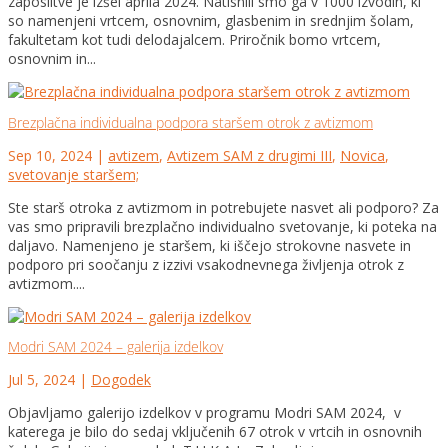
zaposlitve je izšel aprila 2024. Natisnili smo ga v 1000 izvodih, ki
so namenjeni vrtcem, osnovnim, glasbenim in srednjim šolam,
fakultetam kot tudi delodajalcem. Priročnik bomo vrtcem,
osnovnim in...
Brezplačna individualna podpora staršem otrok z avtizmom
Sep 10, 2024
|
avtizem
,
Avtizem SAM z drugimi III
,
Novica
,
svetovanje staršem;
Ste starš otroka z avtizmom in potrebujete nasvet ali podporo? Za
vas smo pripravili brezplačno individualno svetovanje, ki poteka na
daljavo. Namenjeno je staršem, ki iščejo strokovne nasvete in
podporo pri soočanju z izzivi vsakodnevnega življenja otrok z
avtizmom....
Modri SAM 2024 – galerija izdelkov
Jul 5, 2024
|
Dogodek
Objavljamo galerijo izdelkov v programu Modri SAM 2024, v
katerega je bilo do sedaj vključenih 67 otrok v vrtcih in osnovnih