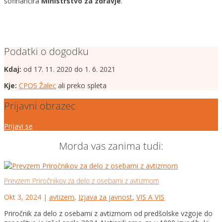
sofinancira
Ministrstvo za zdravje
.
Podatki o dogodku
Kdaj:
od 17. 11. 2020 do 1. 6. 2021
Kje:
CPOS Žalec
ali preko spleta
Prijavni obrazec
Prijavi se
Morda vas zanima tudi:
Prevzem Priročnikov za delo z osebami z avtizmom
Okt 3, 2024
|
avtizem
,
Izjava za javnost
,
VIS A VIS
Priročnik za delo z osebami z avtizmom od predšolske vzgoje do