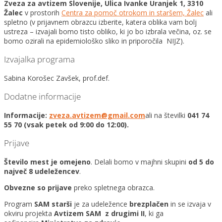
Zveza za avtizem Slovenije, Ulica Ivanke Uranjek 1, 3310
Žalec
v prostorih
Centra za pomoč otrokom in staršem, Žalec
ali
spletno (v prijavnem obrazcu izberite, katera oblika vam bolj
ustreza – izvajali bomo tisto obliko, ki jo bo izbrala večina, oz. se
bomo ozirali na epidemiološko sliko in priporočila NIJZ).
Izvajalka programa
Sabina Korošec Zavšek, prof.def.
Dodatne informacije
Informacije:
zveza.avtizem@gmail.com
ali na številki
041 74
55 70 (vsak petek od 9:00 do 12:00).
Prijave
Število mest je omejeno
. Delali bomo v majhni skupini
od 5 do
največ 8 udeležencev
.
Obvezne so prijave
preko spletnega obrazca.
Program
SAM starši
je za udeležence
brezplačen
in se izvaja v
okviru projekta
Avtizem SAM z drugimi II
, ki ga