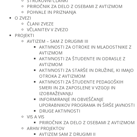
STROKOVNI ČLANKI
PRIROČNIK ZA DELO Z OSEBAMI Z AVTIZMOM
POHVALE IN PRIZNANJA
O ZVEZI
ČLANI ZVEZE
VČLANITEV V ZVEZO
PROJEKTI
AVTIZEM – SAM Z DRUGIMI III
AKTIVNOSTI ZA OTROKE IN MLADOSTNIKE Z
AVTIZMOM
AKTIVNOSTI ZA ŠTUDENTE IN ODRASLE Z
AVTIZMOM
AKTIVNOSTI ZA STARŠE IN DRUŽINE, KI IMAJO
OTROKA Z AVTIZMOM
AKTIVNOSTI ZA ŠTUDENTE PEDAGOŠKIH
SMERI IN ZA ZAPOSLENE V VZGOJI IN
IZOBRAŽEVANJU
INFORMIRANJE IN OBVEŠČANJE
UPORABNIKOV PROGRAMA IN ŠIRŠE JAVNOSTI
DRUGE AKTIVNOSTI
VIS A VIS
PRIROČNIK ZA DELO Z OSEBAMI Z AVTIZMOM
ARHIV PROJEKTOV
AVTIZEM SAM Z DRUGIMI II