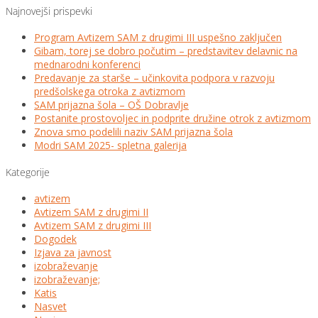
Najnovejši prispevki
Program Avtizem SAM z drugimi III uspešno zaključen
Gibam, torej se dobro počutim – predstavitev delavnic na
mednarodni konferenci
Predavanje za starše – učinkovita podpora v razvoju
predšolskega otroka z avtizmom
SAM prijazna šola – OŠ Dobravlje
Postanite prostovoljec in podprite družine otrok z avtizmom
Znova smo podelili naziv SAM prijazna šola
Modri SAM 2025- spletna galerija
Kategorije
avtizem
Avtizem SAM z drugimi II
Avtizem SAM z drugimi III
Dogodek
Izjava za javnost
izobraževanje
izobraževanje;
Katis
Nasvet