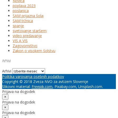
Novica
poplava 2023
poslanica
SAM prijazna šola;
SAM tržnica
spanje
svetovanje staršem;
video predavanje
VIS A VIS
Zagovorništvo
Zakon o visokem šolstvu
Arhivi
Arhivi
Politika varovanja osebnih podatkov
Copyright © 2018 Zveza NVO za avtizem Slovenije
Slikovni material:
Freepik.com
, Pixabay.com, Unsplash.com.
Prijava na dogodek
×
Prijava na dogodek
×
Prijava na dogodek
×