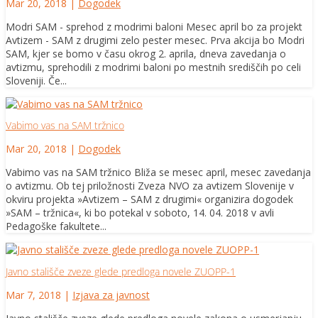
Mar 20, 2018
|
Dogodek
Modri SAM - sprehod z modrimi baloni Mesec april bo za projekt
Avtizem - SAM z drugimi zelo pester mesec. Prva akcija bo Modri
SAM, kjer se bomo v času okrog 2. aprila, dneva zavedanja o
avtizmu, sprehodili z modrimi baloni po mestnih središčih po celi
Sloveniji. Če...
Vabimo vas na SAM tržnico
Mar 20, 2018
|
Dogodek
Vabimo vas na SAM tržnico Bliža se mesec april, mesec zavedanja
o avtizmu. Ob tej priložnosti Zveza NVO za avtizem Slovenije v
okviru projekta »Avtizem – SAM z drugimi« organizira dogodek
»SAM – tržnica«, ki bo potekal v soboto, 14. 04. 2018 v avli
Pedagoške fakultete...
Javno stališče zveze glede predloga novele ZUOPP-1
Mar 7, 2018
|
Izjava za javnost