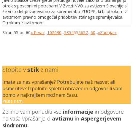
Javno stališče zveze glede predloga novele zakona o usmerjanju
otrok s posebnimi potrebami V Zvezi NVO za avtizem Slovenije si
že vrsto let prizadevamo za spremembo ZUOPP, ki bi otrokom z
avtizmom pravno omogočal pridobitev stalnega spremljevalca.
Otrokom z avtizmom...
Stran 55 od 60
« Prva
«
...
10
20
30
...
53
54
55
56
57
...
60
...
»
Zadnja »
Stopite v
stik
z nami.
Imate za nas vprašanje? Potrebujete naš nasvet ali
usmeritev? Izpolnite spletni obrazec in odgovorili vam
bomo v najkrajšem možnem času.
Pišite nam
Želimo vam ponuditi vse
informacije
in odgovore
na vaša vprašanja o
avtizmu
in
Aspergerjevem
sindromu.