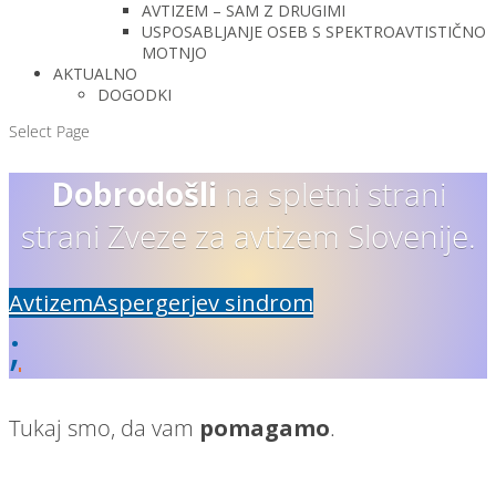
AVTIZEM – SAM Z DRUGIMI
USPOSABLJANJE OSEB S SPEKTROAVTISTIČNO
MOTNJO
AKTUALNO
DOGODKI
Select Page
Dobrodošli
na spletni strani
strani Zveze za avtizem Slovenije.
Avtizem
Aspergerjev sindrom
;
Tukaj smo, da vam
pomagamo
.