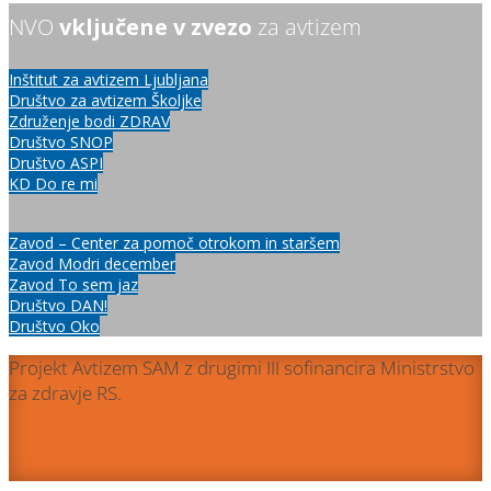
NVO
vključene v zvezo
za avtizem
Inštitut za avtizem Ljubljana
Društvo za avtizem Školjke
Združenje bodi ZDRAV
Društvo SNOP
Društvo ASPI
KD Do re mi
Zavod – Center za pomoč otrokom in staršem
Zavod Modri december
Zavod To sem jaz
Društvo DAN!
Društvo Oko
Projekt Avtizem SAM z drugimi III sofinancira Ministrstvo
za zdravje RS.