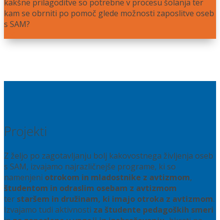
kakšne prilagoditve so potrebne v procesu šolanja ter
kam se obrniti po pomoč glede možnosti zaposlitve oseb
s SAM?
Več
Projekti
Z željo po zagotavljanju bolj kakovostnega življenja oseb
s SAM, izvajamo najrazličnejše programe, ki so
namenjeni
otrokom in mladostnike z avtizmom
,
študentom in odraslim osebam z avtizmom
ter
staršem in družinam, ki imajo otroka z avtizmom
.
Izvajamo tudi aktivnosti
za študente pedagoških smeri