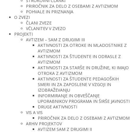
STROKOVNI ČLANKI
PRIROČNIK ZA DELO Z OSEBAMI Z AVTIZMOM
POHVALE IN PRIZNANJA
O ZVEZI
ČLANI ZVEZE
VČLANITEV V ZVEZO
PROJEKTI
AVTIZEM – SAM Z DRUGIMI III
AKTIVNOSTI ZA OTROKE IN MLADOSTNIKE Z
AVTIZMOM
AKTIVNOSTI ZA ŠTUDENTE IN ODRASLE Z
AVTIZMOM
AKTIVNOSTI ZA STARŠE IN DRUŽINE, KI IMAJO
OTROKA Z AVTIZMOM
AKTIVNOSTI ZA ŠTUDENTE PEDAGOŠKIH
SMERI IN ZA ZAPOSLENE V VZGOJI IN
IZOBRAŽEVANJU
INFORMIRANJE IN OBVEŠČANJE
UPORABNIKOV PROGRAMA IN ŠIRŠE JAVNOSTI
DRUGE AKTIVNOSTI
VIS A VIS
PRIROČNIK ZA DELO Z OSEBAMI Z AVTIZMOM
ARHIV PROJEKTOV
AVTIZEM SAM Z DRUGIMI II