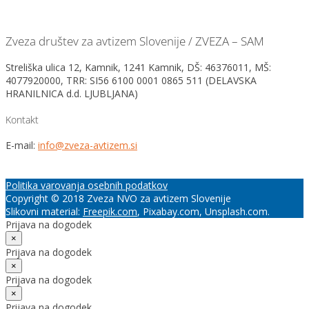
Zveza društev za avtizem Slovenije / ZVEZA – SAM
Streliška ulica 12, Kamnik, 1241 Kamnik, DŠ: 46376011, MŠ:
4077920000, TRR: SI56 6100 0001 0865 511 (DELAVSKA
HRANILNICA d.d. LJUBLJANA)
Kontakt
E-mail:
info@zveza-avtizem.si
Politika varovanja osebnih podatkov
Copyright © 2018 Zveza NVO za avtizem Slovenije
Slikovni material:
Freepik.com
, Pixabay.com, Unsplash.com.
Prijava na dogodek
×
Prijava na dogodek
×
Prijava na dogodek
×
Prijava na dogodek