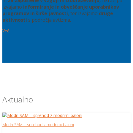
in
za zaposlene v vzgoji in izobraževanju,
hkrati pa
izvajamo
informiranje in obveščanje uporabnikov
programov in širše javnosti
, ter izvajamo
druge
aktivnosti
s področja avtizma.
Več
Aktualno
Modri SAM – sprehod z modrimi baloni