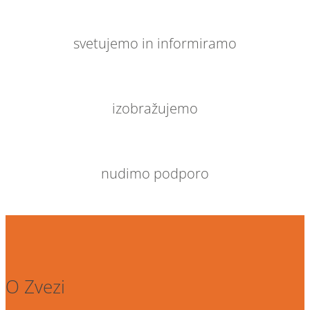
svetujemo in informiramo
izobražujemo
nudimo podporo
O Zvezi